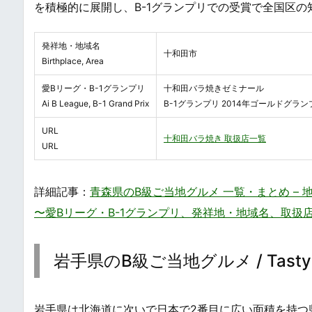
を積極的に展開し、B-1グランプリでの受賞で全国区
発祥地・地域名
十和田市
Birthplace, Area
愛Bリーグ・B-1グランプリ
十和田バラ焼きゼミナール
Ai B League, B-1 Grand Prix
B-1グランプリ 2014年ゴールドグラン
URL
十和田バラ焼き 取扱店一覧
URL
詳細記事：
青森県のB級ご当地グルメ 一覧・まとめ – 地方の庶民的な
〜愛Bリーグ・B-1グランプリ、発祥地・地域名、取扱
岩手県のB級ご当地グルメ / Tasty B-Gra
岩手県は北海道に次いで日本で2番目に広い面積を持つ