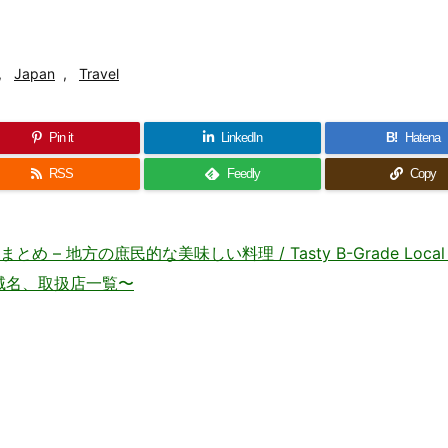
,
Japan
,
Travel
Pin it
LinkedIn
B!
Hatena
RSS
Feedly
Copy
地方の庶民的な美味しい料理 / Tasty B-Grade Local C
・地域名、取扱店一覧〜