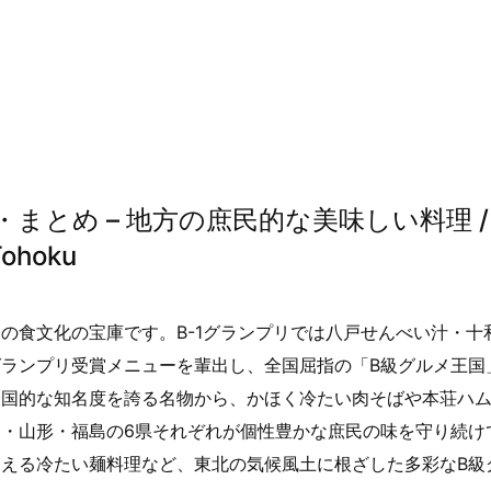
まとめ – 地方の庶民的な美味しい料理 /
Tohoku
の食文化の宝庫です。B-1グランプリでは八戸せんべい汁・十
ランプリ受賞メニューを輩出し、全国屈指の「B級グルメ王国
全国的な知名度を誇る名物から、かほく冷たい肉そばや本荘ハ
・山形・福島の6県それぞれが個性豊かな庶民の味を守り続け
える冷たい麺料理など、東北の気候風土に根ざした多彩なB級