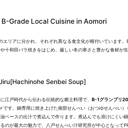
ade Local Cuisine in Aomori
のエリアに分かれ、それぞれ異なる食文化が根付いています。B
汁や十和田バラ焼きをはじめ、厳しい冬の寒さと豊かな食材が
u[Hachinohe Senbei Soup]
方に江戸時代から伝わる伝統的な郷土料理で、
B-1グランプリ2
メです。鍋専用に焼き上げた南部せんべい（おつゆせんべい）
醤油ベースの出汁で煮込んで作ります。煮込んでも溶けにくい
るのが最大の魅力で、八戸せんべい汁研究所が中心となってP