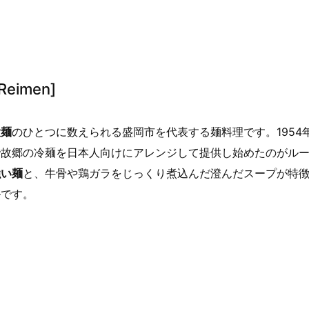
Reimen]
大麺
のひとつに数えられる盛岡市を代表する麺料理です。1954
で故郷の冷麺を日本人向けにアレンジして提供し始めたのがル
強い麺
と、牛骨や鶏ガラをじっくり煮込んだ澄んだスープが特
ルです。