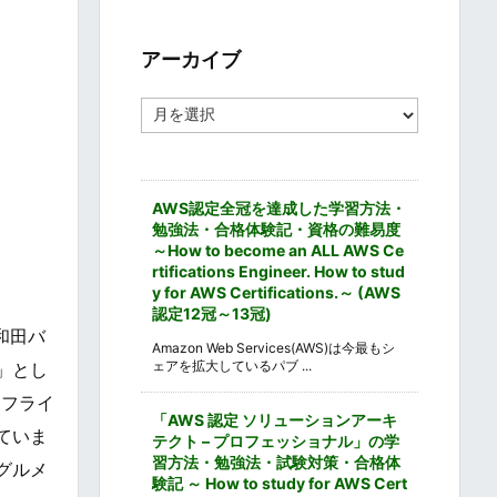
ゴ
リ
ー
アーカイブ
ア
ー
カ
イ
ブ
AWS認定全冠を達成した学習方法・
勉強法・合格体験記・資格の難易度
～How to become an ALL AWS Ce
rtifications Engineer. How to stud
y for AWS Certifications.～ (AWS
認定12冠～13冠)
和田バ
Amazon Web Services(AWS)は今最もシ
ェアを拡大しているパブ ...
」とし
ムフライ
「AWS 認定 ソリューションアーキ
ていま
テクト – プロフェッショナル」の学
習方法・勉強法・試験対策・合格体
グルメ
験記 ～ How to study for AWS Cert