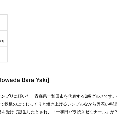
。
プリ
wada Bara Yaki]
ランプリ
に輝いた、青森県十和田市を代表するB級グルメです。
れで鉄板の上でじっくりと焼き上げるシンプルながら奥深い料
響を受けて誕生したとされ、「十和田バラ焼きゼミナール」がP