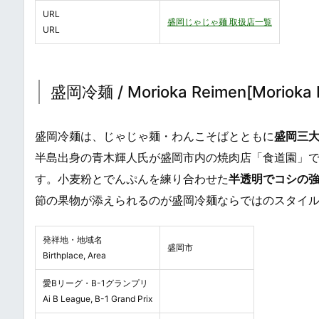
URL
盛岡じゃじゃ麺 取扱店一覧
URL
盛岡冷麺 / Morioka Reimen[Morioka 
盛岡冷麺は、じゃじゃ麺・わんこそばとともに
盛岡三
半島出身の青木輝人氏が盛岡市内の焼肉店「食道園」
す。小麦粉とでんぷんを練り合わせた
半透明でコシの
節の果物が添えられるのが盛岡冷麺ならではのスタイ
発祥地・地域名
盛岡市
Birthplace, Area
愛Bリーグ・B-1グランプリ
Ai B League, B-1 Grand Prix