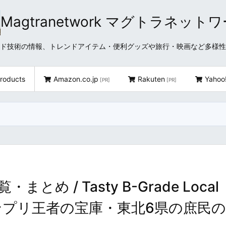
Magtranetwork マグトラネット
どクラウド技術の情報、トレンドアイテム・便利グッズや旅行・映画など多様
roducts
Amazon.co.jp
Rakuten
Yahoo
[PR]
[PR]
 / Tasty B-Grade Local
B-1グランプリ王者の宝庫・東北6県の庶民