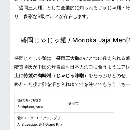
「盛岡三大麺」として全国的に知られるじゃじゃ麺・冷
り、多彩なB級グルメが存在します。
盛岡じゃじゃ麺 / Morioka Jaja Men[Mo
盛岡じゃじゃ麺は、
盛岡三大麺
のひとつに数えられる盛
階貫勝氏が中国の炸醤麺を日本人の口に合うようにア
上に
特製の肉味噌（じゃじゃ味噌）
をたっぷりとのせ
終わった後に卵を溶き入れゆで汁を注いでもらう「ち
発祥地・地域名
盛岡市
Birthplace, Area
愛Bリーグ・B-1グランプリ
Ai B League, B-1 Grand Prix