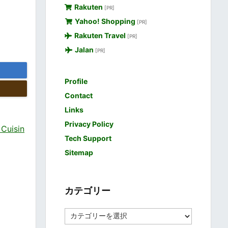
Rakuten
[PR]
Yahoo! Shopping
[PR]
Rakuten Travel
[PR]
Jalan
[PR]
Profile
Contact
Links
Privacy Policy
uisin
Tech Support
Sitemap
カテゴリー
カ
テ