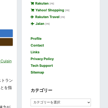
Rakuten
[PR]
Yahoo! Shopping
[PR]
Rakuten Travel
[PR]
Jalan
[PR]
Profile
Contact
Links
Privacy Policy
uisin
Tech Support
Sitemap
ストラン
ことを指
カテゴリー
カ
テ
魅力が