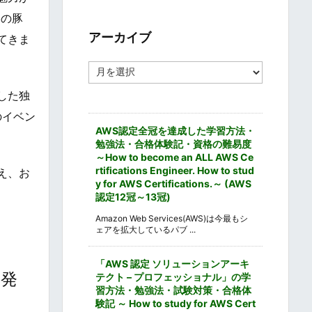
ゴ
勝の豚
リ
ー
アーカイブ
てきま
ア
ー
カ
した独
イ
のイベン
ブ
AWS認定全冠を達成した学習方法・
勉強法・合格体験記・資格の難易度
～How to become an ALL AWS Ce
rtifications Engineer. How to stud
え、お
y for AWS Certifications.～ (AWS
認定12冠～13冠)
Amazon Web Services(AWS)は今最もシ
ェアを拡大しているパブ ...
「AWS 認定 ソリューションアーキ
、発
テクト – プロフェッショナル」の学
習方法・勉強法・試験対策・合格体
験記 ～ How to study for AWS Cert