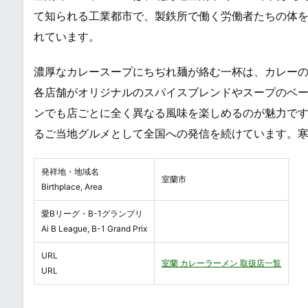
て知られる工業都市で、製鉄所で働く労働者たちの体
れています。
濃厚なカレースープにちぢれ麺が絡む一杯は、カレー
各店舗がオリジナルのスパイスブレンドやスープのベ
ンでも店ごとに全く異なる風味を楽しめるのが魅力です
るご当地グルメとして全国への発信を続けています。
発祥地・地域名
室蘭市
Birthplace, Area
愛Bリーグ・B-1グランプリ
Ai B League, B-1 Grand Prix
URL
室蘭 カレーラーメン 取扱店一覧
URL