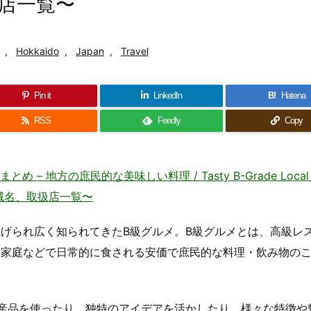
店一覧〜
,
Hokkaido
,
Japan
,
Travel
Pin it
LinkedIn
B!
Hatena
RSS
Feedly
Copy
地方の庶民的な美味しい料理 / Tasty B-Grade Local C
・地域名、取扱店一覧〜
げられ広く知られてきたB級グルメ。B級グルメとは、高級レ
、家庭などで日常的に食される安価で庶民的な料理・飲み物の
産品を使ったり、独特のアイデアを活かしたり、様々な特徴や