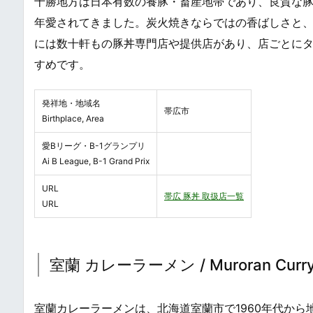
十勝地方は日本有数の養豚・畜産地帯であり、良質な
年愛されてきました。炭火焼きならではの香ばしさと
には数十軒もの豚丼専門店や提供店があり、店ごとに
すめです。
発祥地・地域名
帯広市
Birthplace, Area
愛Bリーグ・B-1グランプリ
Ai B League, B-1 Grand Prix
URL
帯広 豚丼 取扱店一覧
URL
室蘭 カレーラーメン / Muroran Curry R
室蘭カレーラーメンは、北海道室蘭市で1960年代か