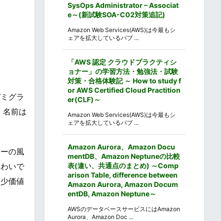
SysOps Administrator – Associat
e～(新試験SOA-C02対策追記)
Amazon Web Services(AWS)は今最もシ
ェアを拡大しているパブ ...
「AWS 認定 クラウドプラクティシ
ョナー」の学習方法・勉強法・試験
対策・合格体験記 ～ How to study f
or AWS Certified Cloud Practition
デミグラ
er(CLF)～
、名前は
Amazon Web Services(AWS)は今最もシ
ェアを拡大しているパブ ...
Amazon Aurora、Amazon Docu
ターの風
mentDB、Amazon Neptuneの比較
表(違い、共通点のまとめ) ～Comp
味わいで
arison Table, difference between
希少価値
Amazon Aurora, Amazon Docum
entDB, Amazon Neptune～
AWSのデータベースサービスにはAmazon
Aurora、Amazon Doc ...