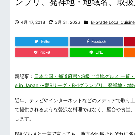
ンプリ、発祥地・地域名、取扱
4月 17, 2018
3月 31, 2026
B-Grade Local Cuisine
Twitter
Facebook
Pocket
LINE
親記事：
日本全国・都道府県のB級ご当地グルメ 一覧・まとめ – 
e in Japan 〜愛Bリーグ・B-1グランプリ、発祥地
近年、テレビやインターネットなどのメディアで取り上
で提供されるような贅沢な料理ではなく、屋台や食堂
します。
B級グルメと一言で言っても、地方や地域それぞれに名