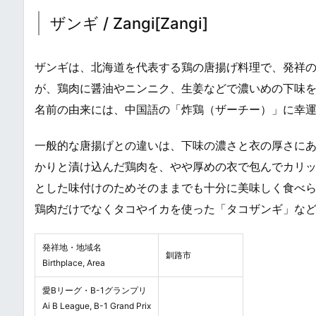
ザンギ / Zangi[Zangi]
ザンギは、北海道を代表する鶏の唐揚げ料理で、発祥の
が、鶏肉に醤油やニンニク、生姜などで濃いめの下味
名前の由来には、中国語の「炸鶏（ザーチー）」に幸
一般的な唐揚げとの違いは、下味の濃さと衣の厚さに
かりと漬け込んだ鶏肉を、やや厚めの衣で包んでカリ
とした味付けのためそのままでも十分に美味しく食べ
鶏肉だけでなくタコやイカを使った「タコザンギ」な
発祥地・地域名
釧路市
Birthplace, Area
愛Bリーグ・B-1グランプリ
Ai B League, B-1 Grand Prix