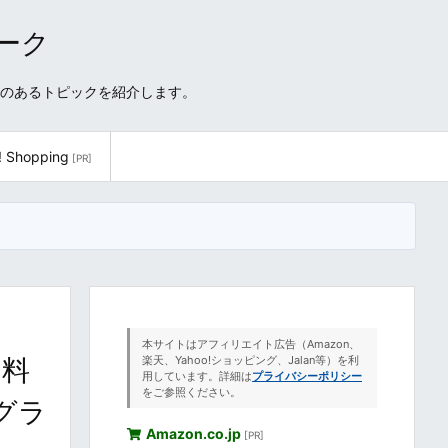
ワーク
性のあるトピックを紹介します。
! Shopping
[PR]
本サイトはアフィリエイト広告（Amazon、
い料
楽天、Yahoo!ショッピング、Jalan等）を利
用しています。詳細は
プライバシーポリシー
をご参照ください。
1グラ
Amazon.co.jp
[PR]