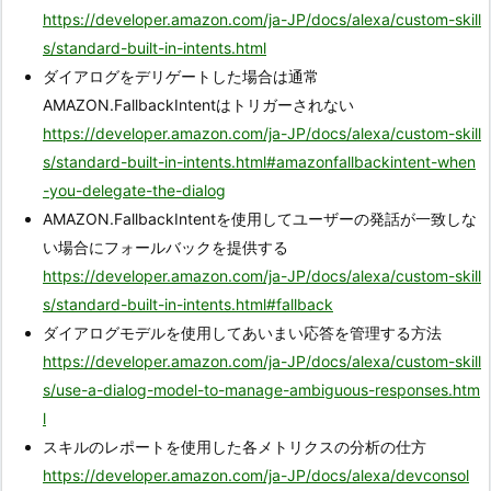
https://developer.amazon.com/ja-JP/docs/alexa/custom-skill
s/standard-built-in-intents.html
ダイアログをデリゲートした場合は通常
AMAZON.FallbackIntentはトリガーされない
https://developer.amazon.com/ja-JP/docs/alexa/custom-skill
s/standard-built-in-intents.html#amazonfallbackintent-when
-you-delegate-the-dialog
AMAZON.FallbackIntentを使用してユーザーの発話が一致しな
い場合にフォールバックを提供する
https://developer.amazon.com/ja-JP/docs/alexa/custom-skill
s/standard-built-in-intents.html#fallback
ダイアログモデルを使用してあいまい応答を管理する方法
https://developer.amazon.com/ja-JP/docs/alexa/custom-skill
s/use-a-dialog-model-to-manage-ambiguous-responses.htm
l
スキルのレポートを使用した各メトリクスの分析の仕方
https://developer.amazon.com/ja-JP/docs/alexa/devconsol