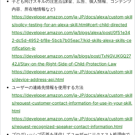
子ども向けスキルの注意点(課金、広告、個人情報、コンテンツ
内容、所在地情報など)
https://developer.amazon.com/ja-JP/docs/alexa/custom-skill
s/policy-testing-for-an-alexa-skill.html#cert-child-directed
https://developer.amazon.com/ja/blogs/alexa/post/0f51e34
2-dc5d-4952-bf8e-5bcb7b05eac7/kid-skills-alexa-skills-ce
rtification-jp
https://developer.amazon.com/ja/blogs/post/TxNGVJKGQ27
42J/Stay-on-the-Right-Side-of-Child-Protection-Law
https://developer.amazon.com/ja-JP/docs/alexa/custom-skill
s/device-address-api.html
ユーザーの連絡先情報を使用する方法
https://developer.amazon.com/ja-JP/docs/alexa/custom-skill
s/request-customer-contact-information-for-use-in-your-skill.
html
https://developer.amazon.com/ja-JP/docs/alexa/custom-skill
s/request-recognized-speaker-contact-information.html
プログレッシブ応答を送信してユーザーにリクエスト処理中で