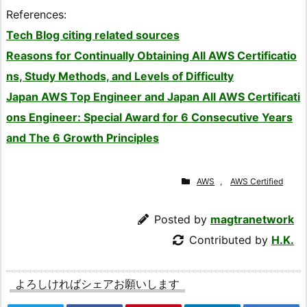
References:
Tech Blog citing related sources
Reasons for Continually Obtaining All AWS Certificatio
ns, Study Methods, and Levels of Difficulty
Japan AWS Top Engineer and Japan All AWS Certificati
ons Engineer: Special Award for 6 Consecutive Years
and The 6 Growth Principles
AWS
,
AWS Certified
Posted by
magtranetwork
Contributed by
H.K.
よろしければシェアお願いします