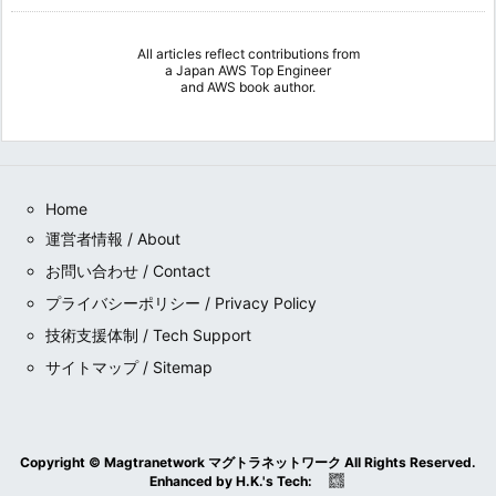
All articles reflect contributions from
a
Japan AWS Top Engineer
and
AWS book author
.
Home
運営者情報 / About
お問い合わせ / Contact
プライバシーポリシー / Privacy Policy
技術支援体制 / Tech Support
サイトマップ / Sitemap
Copyright ©
Magtranetwork マグトラネットワーク
All Rights Reserved.
Enhanced by
H.K.
's
Tech
: