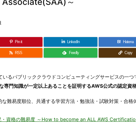
 – Associate(SAA)～
d
Pin it
LinkedIn
B!
Hatena
RSS
Feedly
Copy
ェアを拡大しているパブリッククラウドコンピューティングサービスの一
的な専門知識が一定以上あることを証明するAWS公式の認定資
観的な難易度順位、共通する学習方法・勉強法・試験対策・合格
～How to become an ALL AWS Certifications