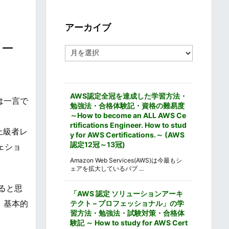
ゴ
リ
ー
アーカイブ
リュー
ア
ー
カ
イ
ブ
AWS認定全冠を達成した学習方法・
ト」は一言で
勉強法・合格体験記・資格の難易度
～How to become an ALL AWS Ce
rtifications Engineer. How to stud
、上級者レ
y for AWS Certifications.～ (AWS
認定12冠～13冠)
ロフェショ
Amazon Web Services(AWS)は今最もシ
ェアを拡大しているパブ ...
けると思
「AWS 認定 ソリューションアーキ
、基本的
テクト – プロフェッショナル」の学
習方法・勉強法・試験対策・合格体
験記 ～ How to study for AWS Cert