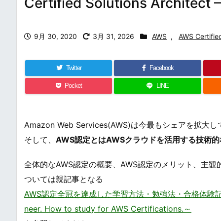
Certified Solutions Architect
9月 30, 2020
3月 31, 2026
AWS
,
AWS Certifie
Twitter
Facebook
Pocket
LINE
Amazon Web Services(AWS)は今最もシ
そして、
AWS認定とはAWSクラウドを活用する技術
全体的なAWS認定の概要、AWS認定のメリット、主
ついては親記事となる
AWS認定全冠を達成した学習方法・勉強法・合格体験記・資格の難易度 
neer. How to study for AWS Certifications.～