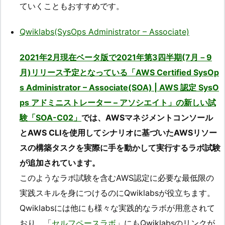
ていくこともおすすめです。
Qwiklabs(SysOps Administrator – Associate)
2021年2月現在ベータ版で2021年第3四半期(7月－9
月)リリース予定となっている「AWS Certified SysOp
s Administrator – Associate(SOA) | AWS 認定 SysO
ps アドミニストレーター – アソシエイト」の新しい試
験「SOA-C02」
では、AWSマネジメントコンソール
とAWS CLIを使用してシナリオに基づいたAWSリソー
スの構築タスクを実際に手を動かして実行するラボ試験
が追加されています。
このようなラボ試験を含むAWS認定に必要な最低限の
実践スキルを身につけるのにQwiklabsが役立ちます。
Qwiklabsには他にも様々な実践的なラボが用意されて
おり、「
セルフペースラボ
」にもQwiklabsのリンクが