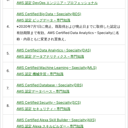
AWS 認定 DevOps エンジニア – プロフェッショナル
AWS Certified Big Data – Specialty(BDS)
AWS 認定 ビッグデータ – 専門知識
4.
※2020年7月1日に廃止。既取得および廃止日までに取得した認定は
有効期限まで有効。AWS Certified Data Analytics – Specialtyに名
称・内容ともに変更され置換え。
AWS Certified Data Analytics – Specialty(DAS)
5.
AWS 認定 データアナリティクス – 専門知識
AWS Certified Machine Learning – Specialty(MLS)
6.
AWS 認定 機械学習 – 専門知識
AWS Certified Database – Specialty(DBS)
7.
AWS 認定データベース – 専門知識
AWS Certified Security – Specialty(SCS)
8.
AWS 認定 セキュリティ – 専門知識
AWS Certified Alexa Skill Builder – Specialty(AXS)
AWS 認定 Alexa スキルビルダー – 専門知識