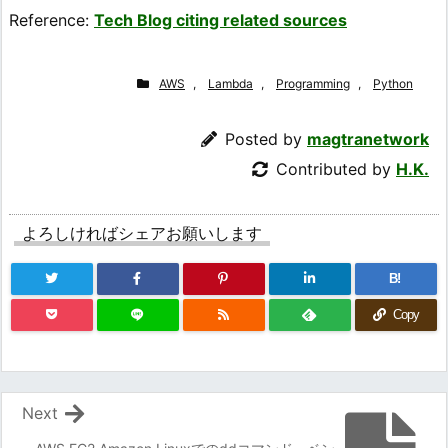
Reference:
Tech Blog citing related sources
AWS
,
Lambda
,
Programming
,
Python
Posted by
magtranetwork
Contributed by
H.K.
よろしければシェアお願いします
B!
Copy
Next