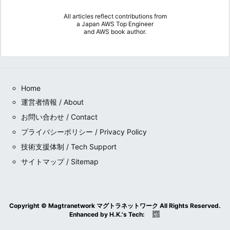
All articles reflect contributions from
a
Japan AWS Top Engineer
and
AWS book author
.
Home
運営者情報 / About
お問い合わせ / Contact
プライバシーポリシー / Privacy Policy
技術支援体制 / Tech Support
サイトマップ / Sitemap
Copyright ©
Magtranetwork マグトラネットワーク
All Rights Reserved.
Enhanced by
H.K.
's
Tech
: