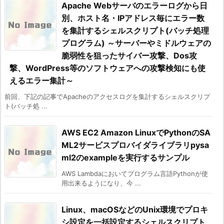
Apache Webサーバのエラーログから日
別、ホスト名・IPアドレス毎にエラー数
を集計するシェルスクリプト(バッチ処理
プログラム) ～サーバーやミドルウェアの
脆弱性を狙ったサイバー攻撃、Dos攻
撃、WordPress等のソフトウェアへの攻撃検知にも使
えるエラー集計～
前回、下記の記事でApacheのアクセスログを集計するシェルスクリプ
ト(バッチ処 ...
AWS EC2 Amazon LinuxでPythonのSA
ML2サービスプロバイダライブラリpysa
ml2のexampleを実行するサンプル
AWS Lambdaにおいてプログラム言語Pythonが使
用出来るようになり、今 ...
Linux、macOSなどのUnix環境でプロキ
シ設定を一括設定するシェルスクリプト