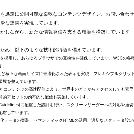
どを迅速に公開可能な柔軟なコンテンツデザイン、お問い合わ
円滑な連携を実現しています。
活かしながら、新たな情報発信を支える環境を構築しています
るため、以下のような技術的特徴を備えています。
準技術を採用し、あらゆるブラウザでの互換性を確保しています。W3Cの各
す。
Cなど様々な画面サイズに最適化された表示を実現。フレキシブルグリッ
環境を整えています。
用したコンテンツの高速配信により、世界中のどこからアクセスしても素
静的アセットの効率的な配信も実施しています。
sibility Guidelines)に配慮した設計を行い、スクリーンリーダーへの対応や
配慮しています。
化データの実装、セマンティックHTMLの活用、適切なメタデータ設定