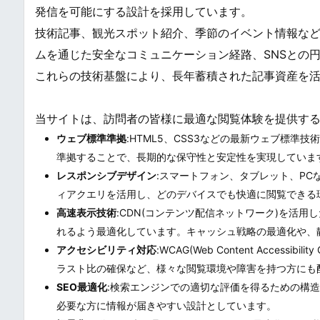
発信を可能にする設計を採用しています。
技術記事、観光スポット紹介、季節のイベント情報な
ムを通じた安全なコミュニケーション経路、SNSとの
これらの技術基盤により、長年蓄積された記事資産を
当サイトは、訪問者の皆様に最適な閲覧体験を提供す
ウェブ標準準拠
:HTML5、CSS3などの最新ウェブ標
準拠することで、長期的な保守性と安定性を実現していま
レスポンシブデザイン
:スマートフォン、タブレット、P
ィアクエリを活用し、どのデバイスでも快適に閲覧できる
高速表示技術
:CDN(コンテンツ配信ネットワーク)を活
れるよう最適化しています。キャッシュ戦略の最適化や、
アクセシビリティ対応
:WCAG(Web Content Acces
ラスト比の確保など、様々な閲覧環境や障害を持つ方にも
SEO最適化
:検索エンジンでの適切な評価を得るための構造
必要な方に情報が届きやすい設計としています。