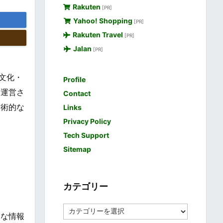
Rakuten
[PR]
Yahoo! Shopping
[PR]
Rakuten Travel
[PR]
Jalan
[PR]
・文化・
Profile
て運営さ
Contact
技術的な
Links
Privacy Policy
Tech Support
Sitemap
カテゴリー
カ
的な情報
テ