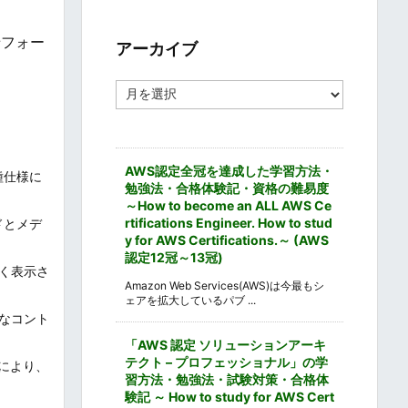
ゴ
リ
せフォー
ー
アーカイブ
ア
。
ー
カ
イ
ブ
AWS認定全冠を達成した学習方法・
種仕様に
勉強法・合格体験記・資格の難易度
～How to become an ALL AWS Ce
rtifications Engineer. How to stud
ドとメデ
y for AWS Certifications.～ (AWS
認定12冠～13冠)
早く表示さ
Amazon Web Services(AWS)は今最もシ
ェアを拡大しているパブ ...
適切なコント
「AWS 認定 ソリューションアーキ
テクト – プロフェッショナル」の学
により、
習方法・勉強法・試験対策・合格体
験記 ～ How to study for AWS Cert