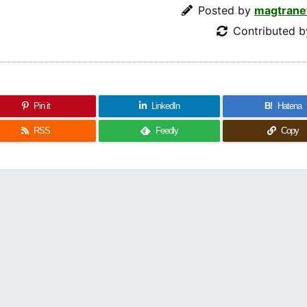
Posted by
magtrane
Contributed 
Pin it
LinkedIn
B!
Hatena
RSS
Feedly
Copy