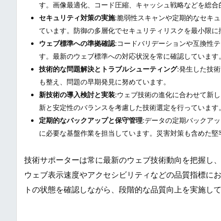
す。画像最適化、コード圧縮、キャッシュ戦略などを総合
セキュリティ対策の実施
:脆弱性スキャンや定期的なセキ
ています。防御の多層化でセキュリティリスクを最小限に
ウェブ標準への準拠確認
:コードバリデーションや互換性
す。最新のウェブ標準への対応状況を常に確認しています
技術的な問題解決とトラブルシューティング
:発生した技
も整え、問題の早期発見に努めています。
新技術の導入検討と実装
:ウェブ技術の進化に合わせて新
新と安定性のバランスを考慮した技術選定を行っています
定期的なバックアップと保守管理
:データの定期バックア
に必要な基盤作業を担当しています。災害対策も含めた堅
技術サポーターは常に最新のウェブ技術動向を把握し
ウェブ表示速度やアクセシビリティなどの品質指標に
トの状態を確認しながら、段階的な品質向上を実施し