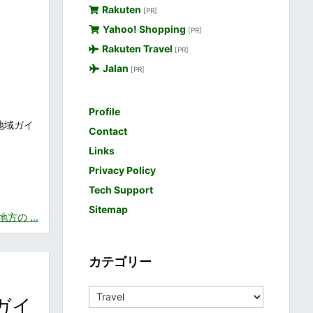
Rakuten
[PR]
Yahoo! Shopping
[PR]
Rakuten Travel
[PR]
Jalan
[PR]
Profile
地域ガイ
Contact
Links
Privacy Policy
Tech Support
Sitemap
の ...
カテゴリー
カ
ガイ
テ