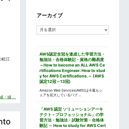
ゴ
リ
ー
アーカイブ
ア
ー
カ
イ
ブ
AWS認定全冠を達成した学習方法・
の松江
勉強法・合格体験記・資格の難易度
～How to become an ALL AWS Ce
rtifications Engineer. How to stud
y for AWS Certifications.～ (AWS
認定12冠～13冠)
Amazon Web Services(AWS)は今最もシ
ェアを拡大しているパブ ...
城 ...
「AWS 認定 ソリューションアーキ
テクト – プロフェッショナル」の学
to
習方法・勉強法・試験対策・合格体
験記 ～ How to study for AWS Cert