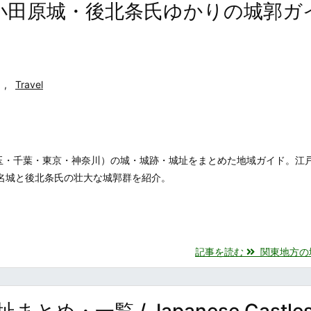
小田原城・後北条氏ゆかりの城郭ガ
,
Travel
玉・千葉・東京・神奈川）の城・城跡・城址をまとめた地域ガイド。江
0名城と後北条氏の壮大な城郭群を紹介。
記事を読む
関東地方の城・
一覧 / Japanese Castles 