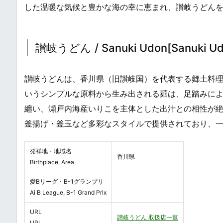
した温暖な気候と豊かな海の幸に恵まれ、讃岐うどんを
讃岐うどん / Sanuki Udon[Sanuki Ud
讃岐うどんは、香川県（旧讃岐国）を代表する郷土料
いうシンプルな原料から生み出される麺は、足踏みに
纏い、瀬戸内海産いりこを主体とした出汁との相性が絶
釜揚げ・釜玉など多彩なスタイルで提供されており、一
発祥地・地域名
香川県
Birthplace, Area
愛Bリーグ・B-1グランプリ
Ai B League, B-1 Grand Prix
URL
讃岐うどん 取扱店一覧
URL