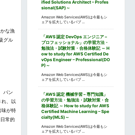
ified Solutions Architect – Profes
sional(SAP)～
Amazon Web Services(AWS)は今最もシ
ェアを拡大しているパブ ...
豊かな漁
「AWS 認定 DevOps エンジニア –
級グル
プロフェッショナル」の学習方法・
勉強法・試験対策・合格体験記 ～ H
ow to study for AWS Certified De
vOps Engineer – Professional(DO
P)～
Amazon Web Services(AWS)は今最もシ
ェアを拡大しているパブ ...
、パン
「AWS 認定 機械学習 – 専門知識」
の学習方法・勉強法・試験対策・合
され、以
格体験記 ～ How to study for AWS
旨味が特
Certified Machine Learning – Spe
cialty(MLS)～
も日常的
Amazon Web Services(AWS)は今最もシ
ェアを拡大しているパブ ...