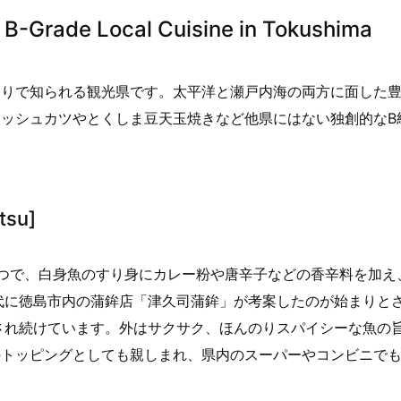
ade Local Cuisine in Tokushima
踊りで知られる観光県です。太平洋と瀬戸内海の両方に面した
ッシュカツやとくしま豆天玉焼きなど他県にはない独創的なB
tsu]
つで、白身魚のすり身にカレー粉や唐辛子などの香辛料を加え
代に徳島市内の蒲鉾店「津久司蒲鉾」が考案したのが始まりと
され続けています。外はサクサク、ほんのりスパイシーな魚の
のトッピングとしても親しまれ、県内のスーパーやコンビニで