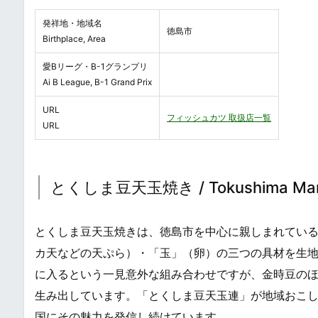
発祥地・地域名
徳島市
Birthplace, Area
愛Bリーグ・B-1グランプリ
Ai B League, B-1 Grand Prix
URL
フィッシュカツ 取扱店一覧
URL
とくしま豆天玉焼き / Tokushima Mamet
とくしま豆天玉焼きは、徳島市を中心に親しまれてい
カ天などの天ぷら）・「玉」（卵）の三つの具材を生
に入るという一見意外な組み合わせですが、金時豆の
生み出しています。「とくしま豆天玉連」が地域おこし
国にその魅力を発信し続けています。