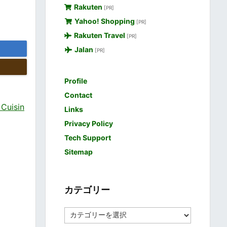
Rakuten
[PR]
Yahoo! Shopping
[PR]
Rakuten Travel
[PR]
Jalan
[PR]
Profile
Contact
uisin
Links
Privacy Policy
Tech Support
Sitemap
カテゴリー
カ
テ