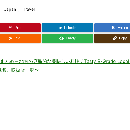
,
Japan
,
Travel
Pin it
LinkedIn
B!
Hatena
RSS
Feedly
Copy
地方の庶民的な美味しい料理 / Tasty B-Grade Local C
・地域名、取扱店一覧〜