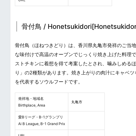
骨付鳥 / Honetsukidori[Honetsukidor
骨付鳥（ほねつきどり）は、香川県丸亀市発祥のご当
な味付けで高温のオーブンでじっくり焼き上げた料理です
ストチキンに着想を得て考案したとされ、噛みしめる
り」の2種類があります。焼き上がりの肉汁にキャベツ
を代表するソウルフードです。
発祥地・地域名
丸亀市
Birthplace, Area
愛Bリーグ・B-1グランプリ
Ai B League, B-1 Grand Prix
URL