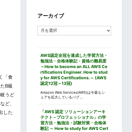
ゴ
リ
ー
アーカイブ
ア
ー
カ
イ
ブ
AWS認定全冠を達成した学習方法・
勉強法・合格体験記・資格の難易度
～How to become an ALL AWS Ce
rtifications Engineer. How to stud
く「食
y for AWS Certifications.～ (AWS
認定12冠～13冠)
たB級
Amazon Web Services(AWS)は今最もシ
讃岐うど
ェアを拡大しているパブ ...
ツなど、
「AWS 認定 ソリューションアーキ
出した
テクト – プロフェッショナル」の学
習方法・勉強法・試験対策・合格体
験記 ～ How to study for AWS Cert