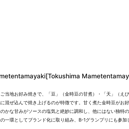
entamayaki[Tokushima Mametentamaya
るご当地お好み焼きで、「豆」（金時豆の甘煮）・「天」（え
地に混ぜ込んで焼き上げるのが特徴です。甘く煮た金時豆がお
ほのかな甘みがソースの塩気と絶妙に調和し、他にはない独特
の一環としてブランド化に取り組み、B-1グランプリにも参加