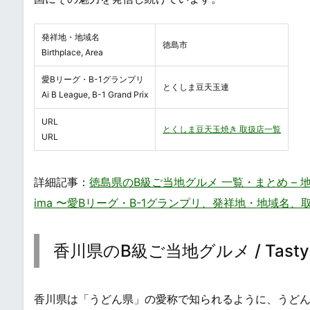
発祥地・地域名
徳島市
Birthplace, Area
愛Bリーグ・B-1グランプリ
とくしま豆天玉連
Ai B League, B-1 Grand Prix
URL
とくしま豆天玉焼き 取扱店一覧
URL
詳細記事：
徳島県のB級ご当地グルメ 一覧・まとめ – 地方の庶民的な
ima 〜愛Bリーグ・B-1グランプリ、発祥地・地域名、
香川県のB級ご当地グルメ / Tasty B-Gr
香川県は「うどん県」の愛称で知られるように、うど