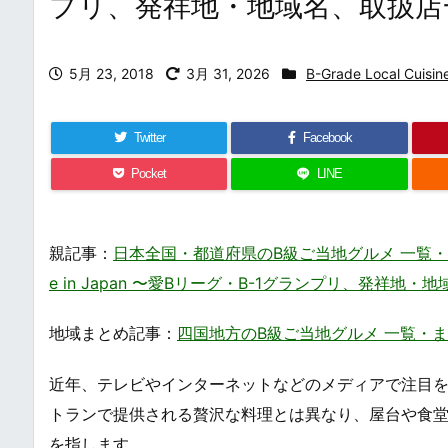
プリ、発祥地・地域名、取扱店
5月 23, 2018
3月 31, 2026
B-Grade Local Cuisin
Twitter
Facebook
Pocket
LINE
親記事：
日本全国・都道府県のB級ご当地グルメ 一覧・まとめ – 
e in Japan 〜愛Bリーグ・B-1グランプリ、発祥地
地域まとめ記事：
四国地方のB級ご当地グルメ 一覧・まとめ / Tas
近年、テレビやインターネットなどのメディアで注目を
トランで提供される贅沢な料理とは異なり、屋台や食
を指します。