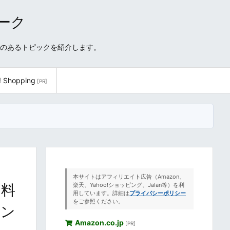
ワーク
性のあるトピックを紹介します。
! Shopping
[PR]
本サイトはアフィリエイト広告（Amazon、
い料
楽天、Yahoo!ショッピング、Jalan等）を利
用しています。詳細は
プライバシーポリシー
をご参照ください。
ラン
Amazon.co.jp
[PR]