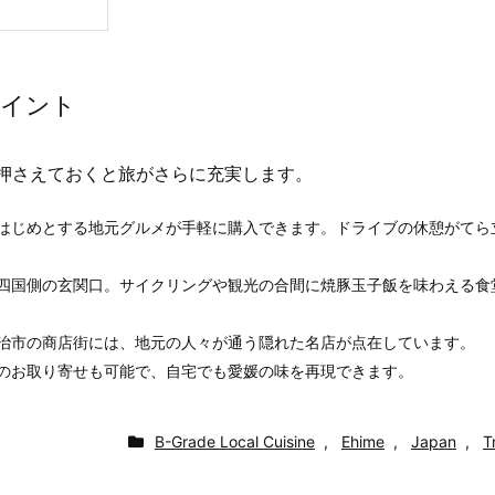
ポイント
押さえておくと旅がさらに充実します。
をはじめとする地元グルメが手軽に購入できます。ドライブの休憩がてら
の四国側の玄関口。サイクリングや観光の合間に焼豚玉子飯を味わえる食
今治市の商店街には、地元の人々が通う隠れた名店が点在しています。
凍のお取り寄せも可能で、自宅でも愛媛の味を再現できます。
B-Grade Local Cuisine
,
Ehime
,
Japan
,
T