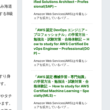
ified Solutions Architect – Profes
なみ海道
sional(SAP)～
するB級
Amazon Web Services(AWS)は今最もシ
ェアを拡大しているパブ ...
「AWS 認定 DevOps エンジニア –
プロフェッショナル」の学習方法・
勉強法・試験対策・合格体験記 ～ H
ow to study for AWS Certified De
vOps Engineer – Professional(DO
P)～
Amazon Web Services(AWS)は今最もシ
ェアを拡大しているパブ ...
すり身
「AWS 認定 機械学習 – 専門知識」
の学習方法・勉強法・試験対策・合
です。
格体験記 ～ How to study for AWS
Certified Machine Learning – Spe
cialty(MLS)～
ジやタチ
います。
Amazon Web Services(AWS)は今最もシ
ェアを拡大しているパブ ...