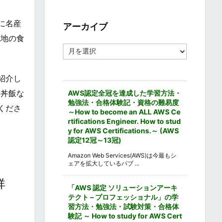
ゴ
リ
ー
に名産
アーカイブ
現地の食
ア
ー
カ
イ
紹介し
ブ
な丼飯な
AWS認定全冠を達成した学習方法・
勉強法・合格体験記・資格の難易度
くださ
～How to become an ALL AWS Ce
rtifications Engineer. How to stud
y for AWS Certifications.～ (AWS
認定12冠～13冠)
Amazon Web Services(AWS)は今最もシ
ェアを拡大しているパブ ...
祥
「AWS 認定 ソリューションアーキ
テクト – プロフェッショナル」の学
習方法・勉強法・試験対策・合格体
験記 ～ How to study for AWS Cert