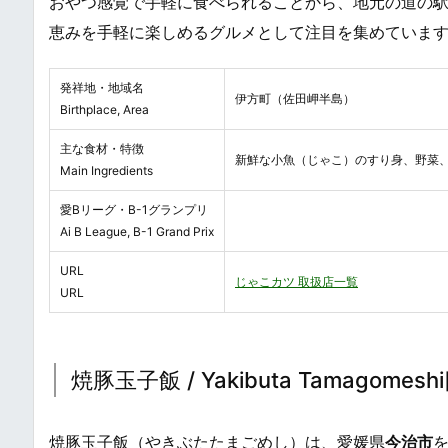
おやつ感覚で手軽に食べられることから、地元の道の
恵みを手軽に楽しめるグルメとして注目を集めていま
発祥地・地域名
伊方町（佐田岬半島）
Birthplace, Area
主な食材・特徴
新鮮な小魚（じゃこ）のすり身、野菜
Main Ingredients
愛Bリーグ・B-1グランプリ
Ai B League, B-1 Grand Prix
URL
じゃこカツ 取扱店一覧
URL
焼豚玉子飯 / Yakibuta Tamagomeshi[
焼豚玉子飯（やきぶたたまごめし）は、愛媛県
今治市