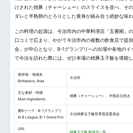
けされた焼豚（チャーシュー）のスライスを並べ、そ
ダレと半熟卵のとろりとした黄身が絡み合う絶妙な味
この料理の起源は、今治市内の中華料理店「五番閣」
口コミで広まり、やがて今治市内の複数の飲食店で提
会」が中心となり、B-1グランプリへの出場や各地の
で今治を訪れた際には、ぜひ本場の焼豚玉子飯を堪能
発祥地・地域名
今治市
Birthplace, Area
主な食材・特徴
焼豚（チャーシュー）、半熟目玉焼き
Main Ingredients
愛Bリーグ・B-1グランプリ
今治焼豚玉子飯世界普及委員会
Ai B League, B-1 Grand Prix
URL
焼豚玉子飯 取扱店一覧