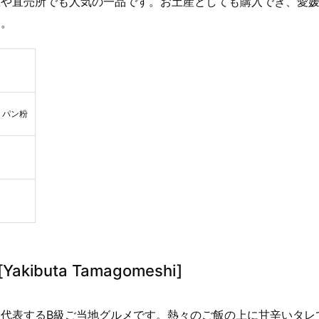
駅や直売所でも人気の一品です。お土産としても購入でき、愛
す。
、パン粉
Yakibuta Tamagomeshi]
を代表するB級ご当地グルメです。熱々のご飯の上に甘辛いタレ