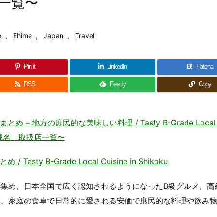
一覧〜
e
,
Ehime
,
Japan
,
Travel
Pin it
LinkedIn
B!
Hatena
RSS
Feedly
Copy
地方の庶民的な美味しい料理 / Tasty B-Grade Local C
・地域名、取扱店一覧〜
ty B-Grade Local Cuisine in Shikoku
集め、日本全国で広く認知されるようになったB級グルメ。高
堂、家庭の食卓で日常的に愛される安価で庶民的な料理や飲み