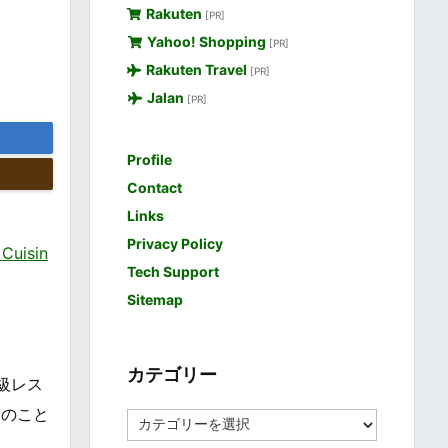
Rakuten
[PR]
Yahoo! Shopping
[PR]
Rakuten Travel
[PR]
Jalan
[PR]
Profile
Contact
Links
Privacy Policy
uisin
Tech Support
Sitemap
カテゴリー
級レス
物のこと
カ
テ