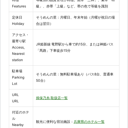
Features
級」、赤帯「上級」など、帯の色で等級を識別
定休日
そうめんの里：月曜日、年末年始（月曜が祝日の場
Holiday
合は翌日）
アクセス・
最寄り駅
JR姫新線 竜野駅から車で約15分、または神姫バス
Access,
「馬路」下車徒歩15分
Nearest
station
駐車場
そうめんの里：無料駐車場あり（バス8台、普通車
Parking
50台）
Lot
URL
揖保乃糸 取扱店一覧
URL
付近のホテ
ル
観光に便利な宿泊施設：
兵庫県のホテル一覧
Nearby