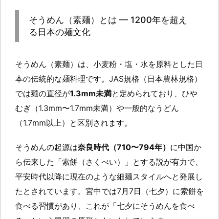
そうめん（素麺）とは — 1200年を超え
る日本の麺文化
そうめん（素麺）は、小麦粉・塩・水を原料とした日
本の伝統的な麺料理です。JAS規格（日本農林規格）
では麺の直径が
1.3mm未満
と定められており、ひや
むぎ（1.3mm〜1.7mm未満）や一般的なうどん
（1.7mm以上）と区別されます。
そうめんの起源は
奈良時代（710〜794年）
に中国か
ら伝来した「索餅（さくべい）」とする説が有力で、
平安時代以降に現在のような細麺スタイルへと発展し
たとされています。宮中では7月7日（七夕）に索餅を
食べる習慣があり、これが「七夕にそうめんを食べ