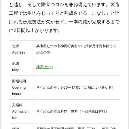
ど越し、そして際立つコシを兼ね備えています。製造
工程では生地をじっくりと熟成させる「こなし」と呼
ばれる伝統技法が欠かせず、一本の麺が完成するまで
に2日間以上かかります。
住所
兵庫県たつの市神岡町奥村56（揖保乃糸資料館そう
Address
めんの里）
地図
地図(Map)
Map
開場時間
Opening
そうめんの里：9:00〜17:00（店舗により異なる）
hours
入場料
Admission
そうめんの里資料館：無料（一部体験は有料）
fee
特徴
等級別の品質管理が特徴。黒帯「三神」、紫帯「特