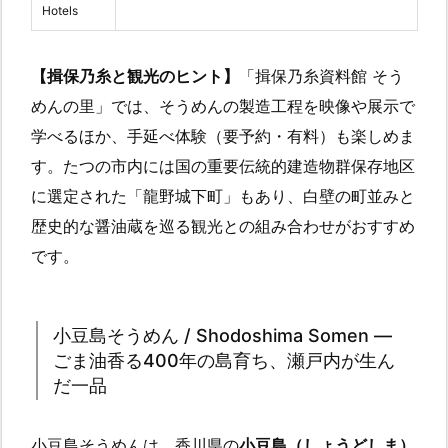
Hotels
【揖保乃糸と観光のヒント】
「揖保乃糸資料館 そう
めんの里」では、そうめんの製造工程を映像や展示で
学べるほか、手延べ体験（要予約・有料）も楽しめま
す。たつの市内には国の重要伝統的建造物群保存地区
に選定された「龍野城下町」もあり、白壁の町並みと
歴史的な醤油蔵を巡る観光との組み合わせがおすすめ
です。
小豆島そうめん / Shodoshima Somen —
ごま油香る400年の島育ち、瀬戸内が生ん
だ一品
小豆島そうめんは、香川県の
小豆島（しょうどしま）