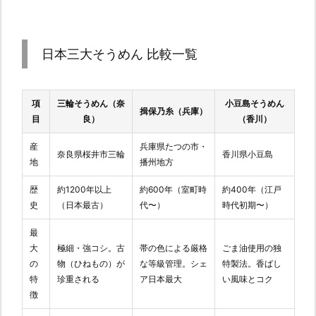
日本三大そうめん 比較一覧
項
三輪そうめん（奈
小豆島そうめん
揖保乃糸（兵庫）
目
良）
（香川）
産
兵庫県たつの市・
奈良県桜井市三輪
香川県小豆島
地
播州地方
歴
約1200年以上
約600年（室町時
約400年（江戸
史
（日本最古）
代〜）
時代初期〜）
最
大
極細・強コシ。古
帯の色による厳格
ごま油使用の独
の
物（ひねもの）が
な等級管理。シェ
特製法。香ばし
特
珍重される
ア日本最大
い風味とコク
徴