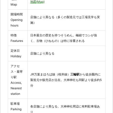
地図(Map)
Map
開場時間
店舗により異なる（多くの製造元では工場見学も実
Opening
施）
hours
特徴
日本最古の歴史を持つそうめん。極細でコシが強
Features
く、古物（ひねもの）は特に珍重される
定休日
店舗により異なる
Holiday
アクセ
ス・最寄
JR万葉まほろば線（桜井線）
三輪駅
から徒歩圏内に
り駅
製造元や販売店が点在。大神神社も同駅より徒歩約5
Access,
分
Nearest
station
駐車場
各店舗により異なる。大神神社周辺に有料駐車場あ
Parking
り