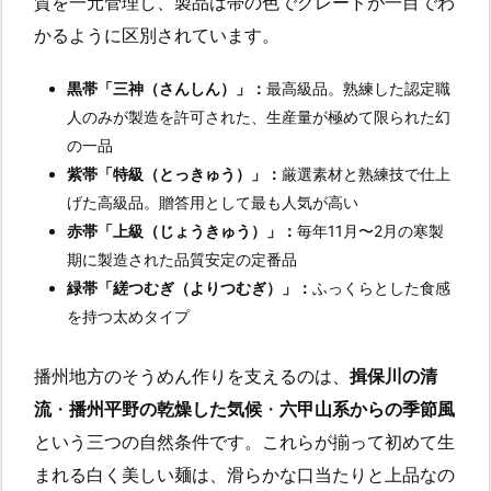
質を一元管理し、製品は帯の色でグレードが一目でわ
かるように区別されています。
黒帯「三神（さんしん）」：
最高級品。熟練した認定職
人のみが製造を許可された、生産量が極めて限られた幻
の一品
紫帯「特級（とっきゅう）」：
厳選素材と熟練技で仕上
げた高級品。贈答用として最も人気が高い
赤帯「上級（じょうきゅう）」：
毎年11月〜2月の寒製
期に製造された品質安定の定番品
緑帯「縒つむぎ（よりつむぎ）」：
ふっくらとした食感
を持つ太めタイプ
播州地方のそうめん作りを支えるのは、
揖保川の清
流
・
播州平野の乾燥した気候
・
六甲山系からの季節風
という三つの自然条件です。これらが揃って初めて生
まれる白く美しい麺は、滑らかな口当たりと上品なの