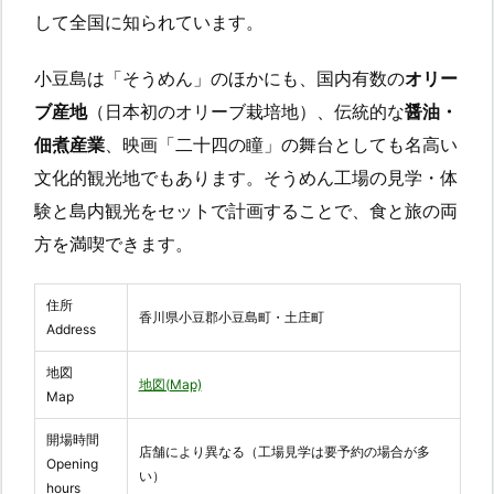
して全国に知られています。
小豆島は「そうめん」のほかにも、国内有数の
オリー
ブ産地
（日本初のオリーブ栽培地）、伝統的な
醤油・
佃煮産業
、映画「二十四の瞳」の舞台としても名高い
文化的観光地でもあります。そうめん工場の見学・体
験と島内観光をセットで計画することで、食と旅の両
方を満喫できます。
住所
香川県小豆郡小豆島町・土庄町
Address
地図
地図(Map)
Map
開場時間
店舗により異なる（工場見学は要予約の場合が多
Opening
い）
hours