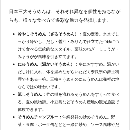
日本三大そうめんは、それぞれ異なる個性を持ちなが
らも、様々な食べ方で多彩な魅力を発揮します。
冷やしそうめん（ざるそうめん）：
夏の定番。氷水でし
っかり冷やし、だし・醤油・みりんで仕立てたつゆにつ
けて食べる伝統的なスタイル。薬味のねぎ・しょうが・
みょうがが風味を引き立てます。
にゅうめん（温かいそうめん）：
冬におすすめ。温かい
だし汁に入れ、体を温めながらいただく奈良県の郷土料
理でもある一椀。三輪そうめんのにゅうめんは発祥の地
ならではの味わいです。
流しそうめん：
竹の樋を流れるそうめんをすくって食べ
る、夏の風物詩。小豆島などそうめん産地の観光施設で
体験できます。
そうめんチャンプルー：
沖縄発祥の炒めそうめん。野
菜・豆腐・ポーク缶などと一緒に炒め、ソース風味やだ