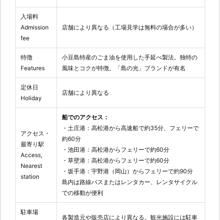
入場料
Admission
店舗により異なる（工場見学は無料の場合が多い）
fee
特徴
小豆島特産のごま油を使用した手延べ製法。独特の
Features
風味とコクが特徴。「島の光」ブランドが有名
定休日
店舗により異なる
Holiday
船でのアクセス：
・土庄港：高松港から高速船で約35分、フェリーで
アクセス・
約60分
最寄り駅
・池田港：高松港からフェリーで約60分
Access,
・草壁港：高松港からフェリーで約60分
Nearest
・坂手港：宇野港（岡山）からフェリーで約90分
station
島内は路線バスまたはレンタカー、レンタサイクル
での移動が便利
駐車場
各製造元や販売店により異なる。観光施設には駐車