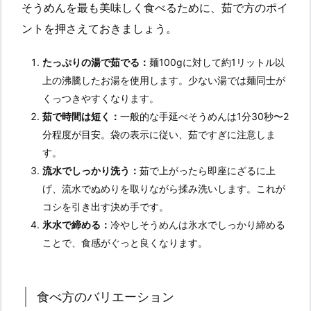
そうめんを最も美味しく食べるために、茹で方のポイ
ントを押さえておきましょう。
たっぷりの湯で茹でる：
麺100gに対して約1リットル以
上の沸騰したお湯を使用します。少ない湯では麺同士が
くっつきやすくなります。
茹で時間は短く：
一般的な手延べそうめんは1分30秒〜2
分程度が目安。袋の表示に従い、茹ですぎに注意しま
す。
流水でしっかり洗う：
茹で上がったら即座にざるに上
げ、流水でぬめりを取りながら揉み洗いします。これが
コシを引き出す決め手です。
氷水で締める：
冷やしそうめんは氷水でしっかり締める
ことで、食感がぐっと良くなります。
食べ方のバリエーション