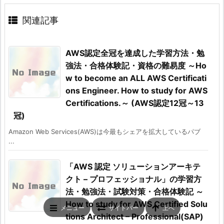
関連記事
AWS認定全冠を達成した学習方法・勉
強法・合格体験記・資格の難易度 ～Ho
w to become an ALL AWS Certificati
ons Engineer. How to study for AWS
Certifications.～ (AWS認定12冠～13
冠)
Amazon Web Services(AWS)は今最もシェアを拡大しているパブ
...
「AWS 認定 ソリューションアーキテ
クト – プロフェッショナル」の学習方
法・勉強法・試験対策・合格体験記 ～
How to study for AWS Certified Solu
メニュー
サイドバー
上へ
tions Architect – Professional(SAP)