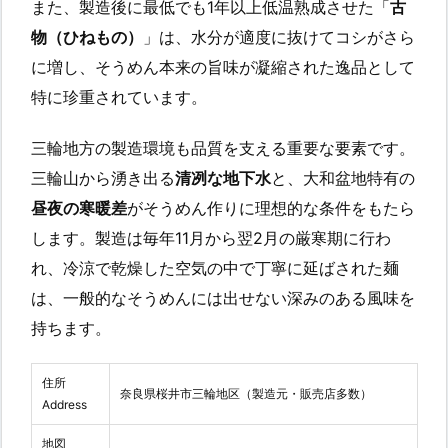
また、製造後に最低でも1年以上低温熟成させた「
古
物（ひねもの）
」は、水分が適度に抜けてコシがさら
に増し、そうめん本来の旨味が凝縮された逸品として
特に珍重されています。
三輪地方の製造環境も品質を支える重要な要素です。
三輪山から湧き出る
清冽な地下水
と、大和盆地特有の
昼夜の寒暖差
がそうめん作りに理想的な条件をもたら
します。製造は毎年11月から翌2月の厳寒期に行わ
れ、冷涼で乾燥した空気の中で丁寧に延ばされた麺
は、一般的なそうめんには出せない深みのある風味を
持ちます。
住所
奈良県桜井市三輪地区（製造元・販売店多数）
Address
地図