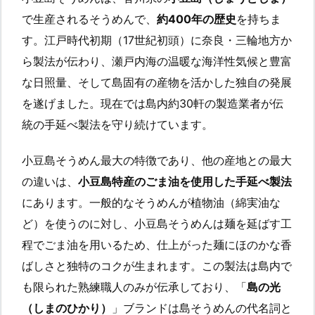
で生産されるそうめんで、
約400年の歴史
を持ちま
す。江戸時代初期（17世紀初頭）に奈良・三輪地方か
ら製法が伝わり、瀬戸内海の温暖な海洋性気候と豊富
な日照量、そして島固有の産物を活かした独自の発展
を遂げました。現在では島内約30軒の製造業者が伝
統の手延べ製法を守り続けています。
小豆島そうめん最大の特徴であり、他の産地との最大
の違いは、
小豆島特産のごま油を使用した手延べ製法
にあります。一般的なそうめんが植物油（綿実油な
ど）を使うのに対し、小豆島そうめんは麺を延ばす工
程でごま油を用いるため、仕上がった麺にほのかな香
ばしさと独特のコクが生まれます。この製法は島内で
も限られた熟練職人のみが伝承しており、「
島の光
（しまのひかり）
」ブランドは島そうめんの代名詞と