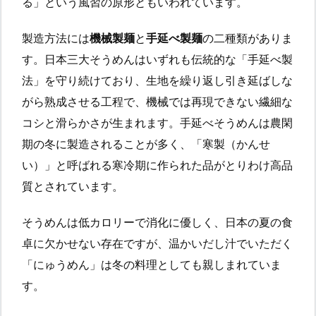
る」という風習の原形ともいわれています。
製造方法には
機械製麺
と
手延べ製麺
の二種類がありま
す。日本三大そうめんはいずれも伝統的な「手延べ製
法」を守り続けており、生地を繰り返し引き延ばしな
がら熟成させる工程で、機械では再現できない繊細な
コシと滑らかさが生まれます。手延べそうめんは農閑
期の冬に製造されることが多く、「寒製（かんせ
い）」と呼ばれる寒冷期に作られた品がとりわけ高品
質とされています。
そうめんは低カロリーで消化に優しく、日本の夏の食
卓に欠かせない存在ですが、温かいだし汁でいただく
「にゅうめん」は冬の料理としても親しまれていま
す。