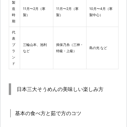
製
造
11月〜2月（寒
11月〜2月（寒
10月〜4月（寒
時
製）
製）
製中心）
期
代
表
ブ
三輪山本、池利
揖保乃糸（三神・
島の光 など
ラ
など
特級・上級）
ン
ド
日本三大そうめんの美味しい楽しみ方
基本の食べ方と茹で方のコツ