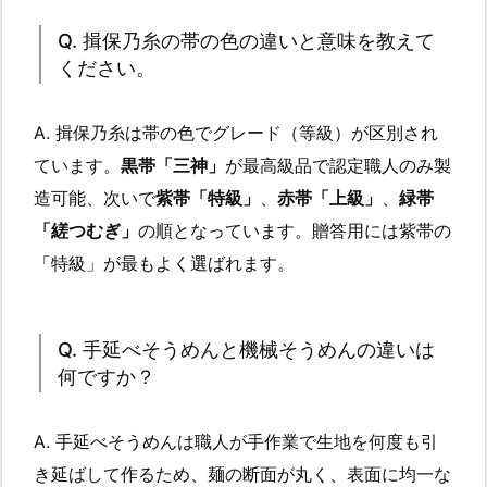
Q. 揖保乃糸の帯の色の違いと意味を教えて
ください。
A. 揖保乃糸は帯の色でグレード（等級）が区別され
ています。
黒帯「三神」
が最高級品で認定職人のみ製
造可能、次いで
紫帯「特級」
、
赤帯「上級」
、
緑帯
「縒つむぎ」
の順となっています。贈答用には紫帯の
「特級」が最もよく選ばれます。
Q. 手延べそうめんと機械そうめんの違いは
何ですか？
A. 手延べそうめんは職人が手作業で生地を何度も引
き延ばして作るため、麺の断面が丸く、表面に均一な