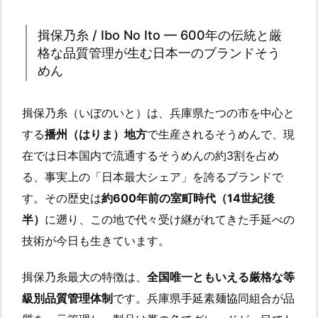
揖保乃糸 / Ibo No Ito — 600年の伝統と厳
格な品質管理が生む日本一のブランドそう
めん
揖保乃糸（いぼのいと）は、兵庫県たつの市を中心と
する
播州（はりま）地方
で生産されるそうめんで、現
在では日本国内で流通するそうめんの約3割を占め
る、事実上の「日本最大シェア」を誇るブランドで
す。その歴史は
約600年前の室町時代（14世紀後
半）
に遡り、この地で代々受け継がれてきた手延べの
技術が今日も生きています。
揖保乃糸最大の特徴は、
全国唯一ともいえる厳格な等
級別品質管理体制
です。兵庫県手延素麺協同組合が品