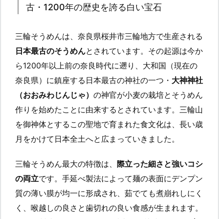
古・1200年の歴史を誇る白い宝石
三輪そうめんは、奈良県桜井市三輪地方で生産される
日本最古のそうめん
とされています。その起源は今か
ら1200年以上前の奈良時代に遡り、大和国（現在の
奈良県）に鎮座する日本最古の神社の一つ・
大神神社
（おおみわじんじゃ）
の神官が小麦の栽培とそうめん
作りを始めたことに由来するとされています。三輪山
を御神体とするこの聖地で育まれた食文化は、長い歳
月をかけて日本全土へと広まっていきました。
三輪そうめん最大の特徴は、
際立った細さと強いコシ
の両立
です。手延べ製法によって麺の表面にデンプン
質の薄い膜が均一に形成され、茹でても煮崩れしにく
く、喉越しの良さと歯切れの良い食感が生まれます。