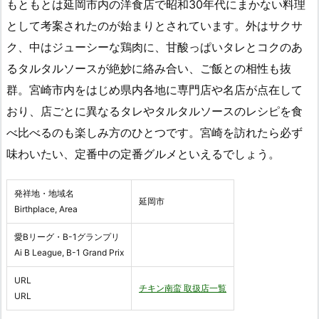
もともとは延岡市内の洋食店で昭和30年代にまかない料理
として考案されたのが始まりとされています。外はサクサ
ク、中はジューシーな鶏肉に、甘酸っぱいタレとコクのあ
るタルタルソースが絶妙に絡み合い、ご飯との相性も抜
群。宮崎市内をはじめ県内各地に専門店や名店が点在して
おり、店ごとに異なるタレやタルタルソースのレシピを食
べ比べるのも楽しみ方のひとつです。宮崎を訪れたら必ず
味わいたい、定番中の定番グルメといえるでしょう。
発祥地・地域名
延岡市
Birthplace, Area
愛Bリーグ・B-1グランプリ
Ai B League, B-1 Grand Prix
URL
チキン南蛮 取扱店一覧
URL