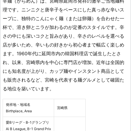
辛麺（からめん）は、宮崎県延岡市発祥の激辛ご当地麺料
理です。ニンニクと唐辛子をベースにした真っ赤な辛いス
ープに、独特のこんにゃく麺（または卵麺）を合わせた一
杯で、溶き卵とニラが加わるのが定番のスタイルです。辛
さの中にも深いコクと旨みがあり、辛さのレベルを選べる
店が多いため、辛いもの好きから初心者まで幅広く楽しめ
ます。1960年代に延岡市内の韓国料理店で誕生したとさ
れ、以来、宮崎県内を中心に専門店が増加。近年は全国的
にも知名度が上がり、カップ麺やインスタント商品として
も販売されるなど、宮崎を代表する麺グルメとして確固た
る地位を築いています。
発祥地・地域名
宮崎県
Birthplace, Area
愛Bリーグ・B-1グランプリ
Ai B League, B-1 Grand Prix