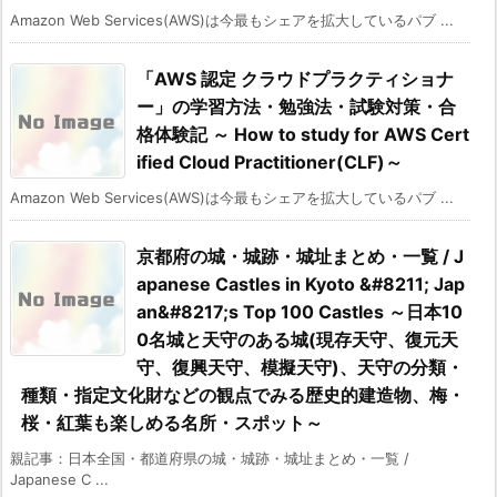
Amazon Web Services(AWS)は今最もシェアを拡大しているパブ ...
「AWS 認定 クラウドプラクティショナ
ー」の学習方法・勉強法・試験対策・合
格体験記 ～ How to study for AWS Cert
ified Cloud Practitioner(CLF)～
Amazon Web Services(AWS)は今最もシェアを拡大しているパブ ...
京都府の城・城跡・城址まとめ・一覧 / J
apanese Castles in Kyoto &#8211; Jap
an&#8217;s Top 100 Castles ～日本10
0名城と天守のある城(現存天守、復元天
守、復興天守、模擬天守)、天守の分類・
種類・指定文化財などの観点でみる歴史的建造物、梅・
桜・紅葉も楽しめる名所・スポット～
親記事：日本全国・都道府県の城・城跡・城址まとめ・一覧 /
Japanese C ...