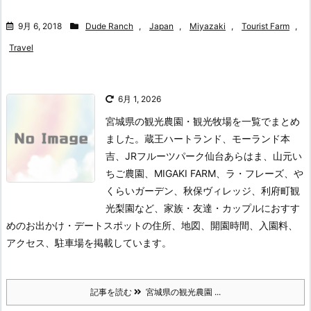
9月 6, 2018
Dude Ranch
,
Japan
,
Miyazaki
,
Tourist Farm
,
Travel
6月 1, 2026
宮城県の観光農園・観光牧場を一覧でまとめ
ました。蔵王ハートランド、モーランド本
吉、JRフルーツパーク仙台あらはま、山元い
ちご農園、MIGAKI FARM、ラ・フレーズ、や
くらいガーデン、秋保ヴィレッジ、利府町観
光梨園など、家族・友達・カップルにおすす
めのお出かけ・デートスポットの住所、地図、開園時間、入園料、
アクセス、駐車場を掲載しています。
記事を読む
宮城県の観光農園 ...