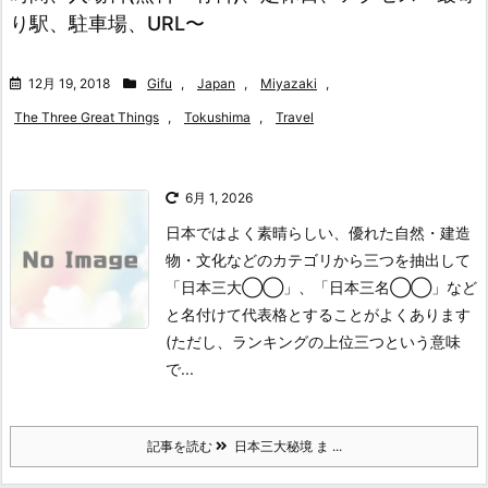
り駅、駐車場、URL〜
12月 19, 2018
Gifu
,
Japan
,
Miyazaki
,
The Three Great Things
,
Tokushima
,
Travel
6月 1, 2026
日本ではよく素晴らしい、優れた自然・建造
物・文化などのカテゴリから三つを抽出して
「日本三大◯◯」、「日本三名◯◯」など
と名付けて代表格とすることがよくあります
(ただし、ランキングの上位三つという意味
で...
記事を読む
日本三大秘境 ま ...