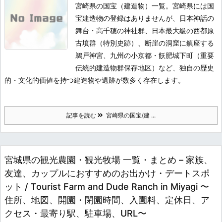
宮崎県の国宝（建造物）一覧。宮崎県には国
宝建造物の登録はありませんが、日本神話の
舞台・高千穂の神社群、日本最大級の西都原
古墳群（特別史跡）、断崖の洞窟に鎮座する
鵜戸神宮、九州の小京都・飫肥城下町（重要
伝統的建造物群保存地区）など、独自の歴史
的・文化的価値を持つ建造物や遺跡が数多く存在します。
記事を読む
宮崎県の国宝(建 ...
宮城県の観光農園・観光牧場 一覧・まとめ – 家族、
友達、カップルにおすすめのお出かけ・デートスポ
ット / Tourist Farm and Dude Ranch in Miyagi 〜
住所、地図、開園・閉園時間、入園料、定休日、ア
クセス・最寄り駅、駐車場、URL〜