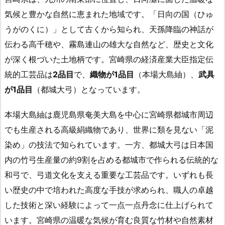
気候と豊かな自然に恵まれた地域です。「日向の国（ひゅ
うがのくに）」として古くから知られ、天孫降臨の神話が
伝わる高千穂や、霧島連山の雄大な自然など、歴史と文化
が深く根づいた土地柄です。宮崎県の経済産業大臣指定伝
統的工芸品は
2品目
で、
織物が1品目
（本場大島紬）、
武具
が1品目
（都城大弓）となっています。
本場大島紬は鹿児島県奄美大島を中心に宮崎県都城市周辺
でも生産される高級絹織物であり、世界に類を見ない「泥
染め」の技法で知られています。一方、都城大弓は日本国
内の竹弓生産量の約9割を占める都城市で作られる伝統的な
和弓で、弓道文化を支える重要な工芸品です。いずれも長
い歴史の中で培われた高度な手技が求められ、職人の卓越
した技術と深い経験によって一点一点丹念に仕上げられて
います。宮崎県の温暖な気候が育む良質な竹材や自然素材