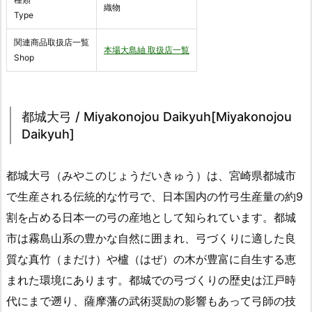
織物
Type
関連商品取扱店一覧
本場大島紬 取扱店一覧
Shop
都城大弓 / Miyakonojou Daikyuh[Miyakonojou
Daikyuh]
都城大弓（みやこのじょうだいきゅう）は、宮崎県都城市
で生産される伝統的な竹弓で、日本国内の竹弓生産量の約9
割を占める日本一の弓の産地として知られています。都城
市は霧島山系の豊かな自然に囲まれ、弓づくりに適した良
質な真竹（まだけ）や櫨（はぜ）の木が豊富に自生する恵
まれた環境にあります。都城での弓づくりの歴史は江戸時
代にまで遡り、薩摩藩の武術奨励の影響もあって弓師の技