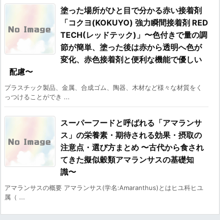
塗った場所がひと目で分かる赤い接着剤
「コクヨ(KOKUYO) 強力瞬間接着剤 RED
TECH(レッドテック)」〜色付きで量の調
節が簡単、塗った後は赤から透明へ色が
変化、赤色接着剤と便利な機能で優しい
配慮〜
プラスチック製品、金属、合成ゴム、陶器、木材など様々な材質をく
っつけることができ ...
スーパーフードと呼ばれる「アマランサ
ス」の栄養素・期待される効果・摂取の
注意点・選び方まとめ 〜古代から食され
てきた擬似穀類アマランサスの基礎知
識〜
アマランサスの概要 アマランサス(学名:Amaranthus)とはヒユ科ヒユ
属（ ...