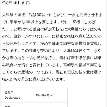
色が生まれます。
大島紬の製造工程は30以上にも及び、一反を完成させるま
でに半年から1年以上を要します。特に「締機（しめば
た）」と呼ばれる独自の絣加工技法は大島紬ならではのも
ので、絣筵（かすりむしろ）に精密な模様を織り込んでか
ら染色を行うことで、極めて繊細で緻密な絣模様を実現し
ています。この精緻な技術により、大島紬は軽くてしなや
かな着心地と上品な光沢を持ち、着れば着るほど肌に馴染
み風合いが増すと言われています。宮崎県の都城市周辺も
古くからの産地の一つであり、現在も伝統の技を受け継ぐ
職人たちが丹念に織り上げています。
登録年
1975年2月17日
Designated
種類