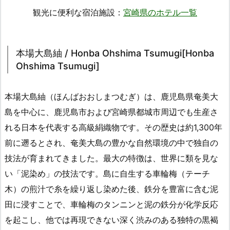
観光に便利な宿泊施設：
宮崎県のホテル一覧
本場大島紬 / Honba Ohshima Tsumugi[Honba
Ohshima Tsumugi]
本場大島紬（ほんばおおしまつむぎ）は、鹿児島県奄美大
島を中心に、鹿児島市および宮崎県都城市周辺でも生産さ
れる日本を代表する高級絹織物です。その歴史は約1,300年
前に遡るとされ、奄美大島の豊かな自然環境の中で独自の
技法が育まれてきました。最大の特徴は、世界に類を見な
い「泥染め」の技法です。島に自生する車輪梅（テーチ
木）の煎汁で糸を繰り返し染めた後、鉄分を豊富に含む泥
田に浸すことで、車輪梅のタンニンと泥の鉄分が化学反応
を起こし、他では再現できない深く渋みのある独特の黒褐