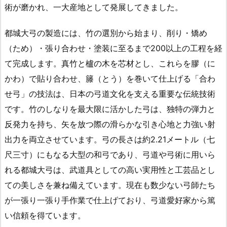
術が磨かれ、一大産地として発展してきました。
都城大弓の製造には、竹の選別から始まり、削り・矯め
（ため）・張り合わせ・塗装に至るまで200以上の工程を経
て完成します。真竹と櫨の木を芯材とし、これらを膠（に
かわ）で貼り合わせ、籐（とう）を巻いて仕上げる「合わ
せ弓」の技法は、日本の弓道文化を支える重要な伝統技術
です。竹のしなりを最大限に活かした弓は、独特の弾力と
反発力を持ち、矢を放つ際の滑らかな引き心地と力強い射
出力を両立させています。弓の長さは約2.21メートル（七
尺三寸）にもなる大型の和弓であり、弓道や弓術に用いら
れる都城大弓は、武道具としての高い実用性と工芸品とし
ての美しさを兼ね備えています。現在も数少ない弓師たち
が一張り一張り手作業で仕上げており、弓道愛好家から篤
い信頼を得ています。