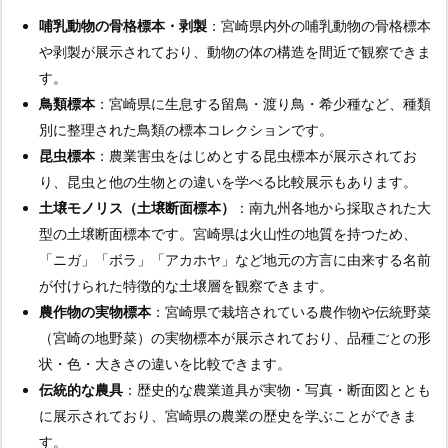
哺乳動物の骨格標本・剥製
：宮崎県内外の哺乳動物の骨格標本
や剥製が展示されており、動物の体の構造を間近で観察できま
す。
鳥類標本
：宮崎県に生息する留鳥・渡り鳥・希少種など、種類
別に整理された鳥類の標本コレクションです。
昆虫標本
：農業害虫をはじめとする昆虫標本が展示されてお
り、昆虫と他の生物との違いを学べる比較展示もあります。
土壌モノリス（土壌断面標本）
：南九州各地から採取された大
型の土壌断面標本です。宮崎県は火山性の地質を持つため、
「ニガ」「ボラ」「アカホヤ」など地元の方言に由来する名前
が付けられた特徴的な土壌層を観察できます。
農作物の実物標本
：宮崎県で栽培されている農作物や伝統野菜
（宮崎の地野菜）の実物標本が展示されており、品種ごとの形
状・色・大きさの違いを比較できます。
伝統的な農具
：歴史的な農業道具が実物・写真・断面図ととも
に展示されており、宮崎県の農業の歴史を学ぶことができま
す。