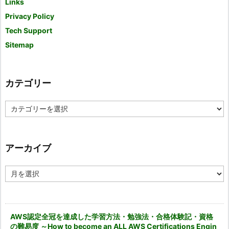
Links
Privacy Policy
Tech Support
Sitemap
カテゴリー
カ
テ
ゴ
リ
ー
アーカイブ
ア
ー
カ
イ
ブ
AWS認定全冠を達成した学習方法・勉強法・合格体験記・資格
の難易度 ～How to become an ALL AWS Certifications Engin