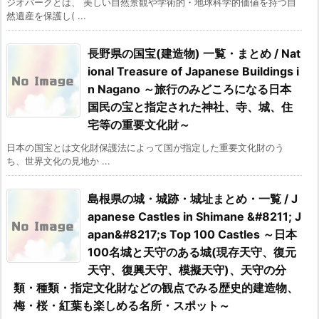
ジオパークとは、 美しい自然景観や学術的・地球科学的価値を持つ自
然遺産を保護し( ...
長野県の国宝(建造物) 一覧・まとめ / Nat
ional Treasure of Japanese Buildings i
n Nagano ～旅行のみどころになる日本
国民の宝と指定された神社、寺、城、住
宅等の重要文化財～
日本の国宝とは文化財保護法によって国が指定した重要文化財のう
ち、世界文化の見地か ...
島根県の城・城跡・城址まとめ・一覧 / J
apanese Castles in Shimane &#8211; J
apan&#8217;s Top 100 Castles ～日本
100名城と天守のある城(現存天守、復元
天守、復興天守、模擬天守)、天守の分
類・種類・指定文化財などの観点でみる歴史的建造物、
梅・桜・紅葉も楽しめる名所・スポット～