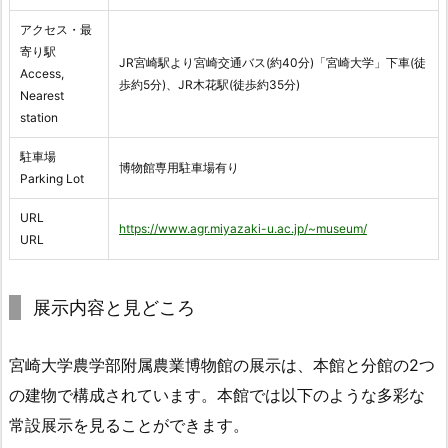
アクセス・最
寄り駅
JR宮崎駅より宮崎交通バス(約40分)「宮崎大学」下車(徒
Access,
歩約5分)、JR木花駅(徒歩約35分)
Nearest
station
駐車場
博物館専用駐車場有り
Parking Lot
URL
https://www.agr.miyazaki-u.ac.jp/~museum/
URL
展示内容と見どころ
宮崎大学農学部附属農業博物館の展示は、本館と分館の2つ
の建物で構成されています。本館では以下のような多彩な
常設展示を見ることができます。