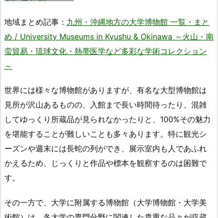
地域まとめ記事：
九州・沖縄地方の大学博物館 一覧・まと
め / University Museums in Kyushu & Okinawa ～火山・南
蛮貿易・琉球文化・熱帯医学など多彩な学術コレクション
～
世界には様々な博物館がありますが、有名な大型博物館は
見所が沢山あるものの、入館まで長い時間待ったり、混雑
してゆっくり所蔵品が見られなかったりと、100%その魅力
を堪能することが難しいことも多々あります。特に観光シ
ーズンや週末には長蛇の列ができ、展示室内も人であふれ
かえるため、じっくりと作品や標本を観察するのは困難で
す。
その一方で、大学に附属する博物館（大学博物館・大学美
術館）は、各大学の専門分野に関連した貴重な品々が収蔵