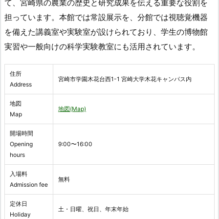
て、宮崎県の農業の歴史と研究成果を伝える重要な役割を
担っています。本館では常設展示を、分館では視聴覚機器
を備えた講義室や実験室が設けられており、学生の博物館
実習や一般向けの科学実験教室にも活用されています。
住所
宮崎市学園木花台西1-1 宮崎大学木花キャンパス内
Address
地図
地図(Map)
Map
開場時間
Opening
9:00〜16:00
hours
入場料
無料
Admission fee
定休日
土・日曜、祝日、年末年始
Holiday