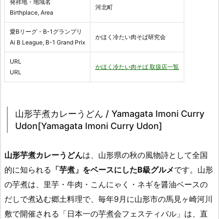
発祥地・地域名
河北町
Birthplace, Area
愛Bリーグ・B-1グランプリ
かほく冷たい肉そば研究会
Ai B League, B-1 Grand Prix
URL
かほく冷たい肉そば 取扱店一覧
URL
山形芋煮カレーうどん / Yamagata Imoni Curry
Udon[Yamagata Imoni Curry Udon]
山形芋煮カレーうどん
は、山形県の秋の風物詩として全国
的に知られる
「芋煮」をベースにしたB級グルメ
です。山形
の芋煮は、里芋・牛肉・こんにゃく・ネギを醤油ベースの
だしで煮込む郷土料理で、毎年9月に山形市の馬見ヶ崎河川
敷で開催される「日本一の芋煮会フェスティバル」は、直