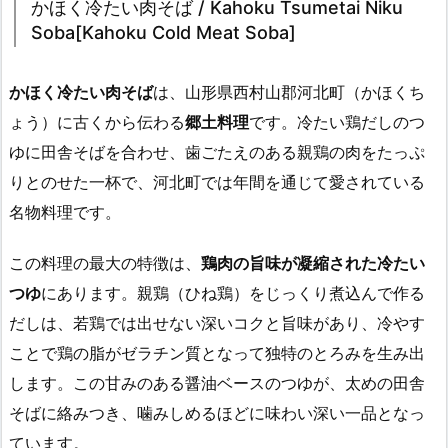
かほく冷たい肉そば / Kahoku Tsumetai Niku
Soba[Kahoku Cold Meat Soba]
かほく冷たい肉そば
は、山形県西村山郡河北町（かほくち
ょう）に古くから伝わる
郷土料理
です。冷たい鶏だしのつ
ゆに田舎そばを合わせ、歯ごたえのある親鶏の肉をたっぷ
りとのせた一杯で、河北町では年間を通じて愛されている
名物料理です。
この料理の最大の特徴は、
鶏肉の旨味が凝縮された冷たい
つゆ
にあります。親鶏（ひね鶏）をじっくり煮込んで作る
だしは、若鶏では出せない深いコクと旨味があり、冷やす
ことで鶏の脂がゼラチン質となって独特のとろみを生み出
します。この甘みのある醤油ベースのつゆが、太めの田舎
そばに絡みつき、噛みしめるほどに味わい深い一品となっ
ています。