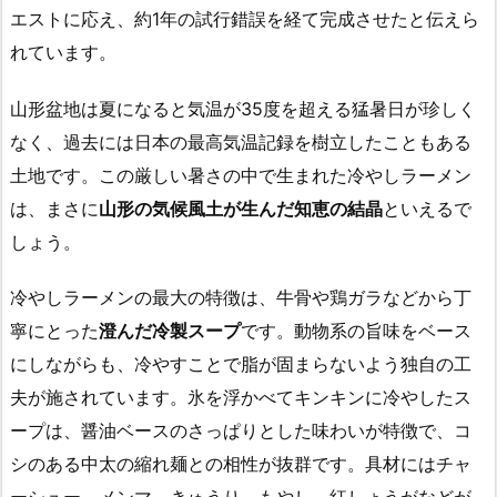
エストに応え、約1年の試行錯誤を経て完成させたと伝えら
れています。
山形盆地は夏になると気温が35度を超える猛暑日が珍しく
なく、過去には日本の最高気温記録を樹立したこともある
土地です。この厳しい暑さの中で生まれた冷やしラーメン
は、まさに
山形の気候風土が生んだ知恵の結晶
といえるで
しょう。
冷やしラーメンの最大の特徴は、牛骨や鶏ガラなどから丁
寧にとった
澄んだ冷製スープ
です。動物系の旨味をベース
にしながらも、冷やすことで脂が固まらないよう独自の工
夫が施されています。氷を浮かべてキンキンに冷やしたス
ープは、醤油ベースのさっぱりとした味わいが特徴で、コ
シのある中太の縮れ麺との相性が抜群です。具材にはチャ