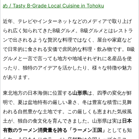
め / Tasty B-Grade Local Cuisine in Tohoku
近年、テレビやインターネットなどのメディアで取り上げ
られ広く知られてきたB級グルメ。B級グルメとはレストラ
ンで出されるような贅沢な料理ではなく、屋台や家庭など
で日常的に食される安価で庶民的な料理・飲み物です。B級
グルメと一言で言っても地方や地域それぞれに名産品を使
ったり、独特のアイデアを活かしたり、様々な特徴や魅力
があります。
東北地方の日本海側に位置する
山形県
は、四季の変化が鮮
明で、夏は盆地特有の厳しい暑さ、冬は豊富な積雪に見舞
われる自然豊かな土地です。この厳しくも恵まれた気候風
土が、独自の食文化を育んできました。山形県は実は
日本
有数のラーメン消費量を誇る「ラーメン王国」
としても知