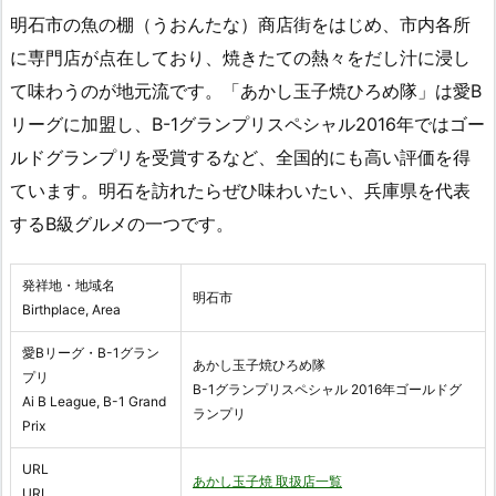
明石市の魚の棚（うおんたな）商店街をはじめ、市内各所
に専門店が点在しており、焼きたての熱々をだし汁に浸し
て味わうのが地元流です。「あかし玉子焼ひろめ隊」は愛B
リーグに加盟し、B-1グランプリスペシャル2016年ではゴー
ルドグランプリを受賞するなど、全国的にも高い評価を得
ています。明石を訪れたらぜひ味わいたい、兵庫県を代表
するB級グルメの一つです。
発祥地・地域名
明石市
Birthplace, Area
愛Bリーグ・B-1グラン
あかし玉子焼ひろめ隊
プリ
B-1グランプリスペシャル 2016年ゴールドグ
Ai B League, B-1 Grand
ランプリ
Prix
URL
あかし玉子焼 取扱店一覧
URL