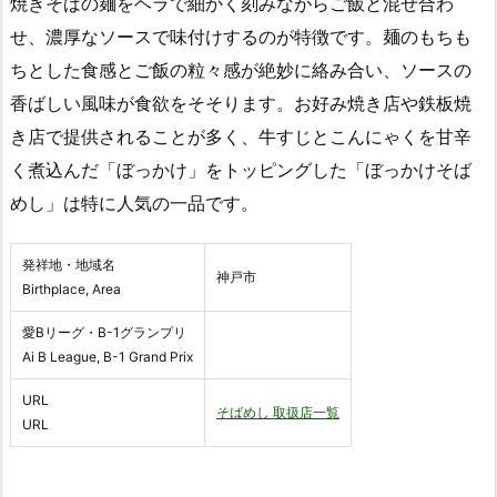
焼きそばの麺をヘラで細かく刻みながらご飯と混ぜ合わ
せ、濃厚なソースで味付けするのが特徴です。麺のもちも
ちとした食感とご飯の粒々感が絶妙に絡み合い、ソースの
香ばしい風味が食欲をそそります。お好み焼き店や鉄板焼
き店で提供されることが多く、牛すじとこんにゃくを甘辛
く煮込んだ「ぼっかけ」をトッピングした「ぼっかけそば
めし」は特に人気の一品です。
発祥地・地域名
神戸市
Birthplace, Area
愛Bリーグ・B-1グランプリ
Ai B League, B-1 Grand Prix
URL
そばめし 取扱店一覧
URL