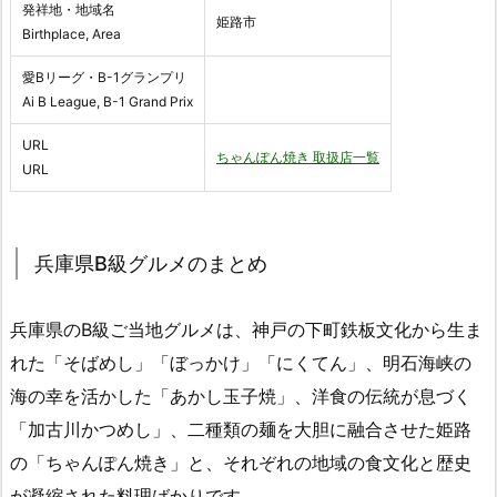
発祥地・地域名
姫路市
Birthplace, Area
愛Bリーグ・B-1グランプリ
Ai B League, B-1 Grand Prix
URL
ちゃんぽん焼き 取扱店一覧
URL
兵庫県B級グルメのまとめ
兵庫県のB級ご当地グルメは、神戸の下町鉄板文化から生ま
れた「そばめし」「ぼっかけ」「にくてん」、明石海峡の
海の幸を活かした「あかし玉子焼」、洋食の伝統が息づく
「加古川かつめし」、二種類の麺を大胆に融合させた姫路
の「ちゃんぽん焼き」と、それぞれの地域の食文化と歴史
が凝縮された料理ばかりです。