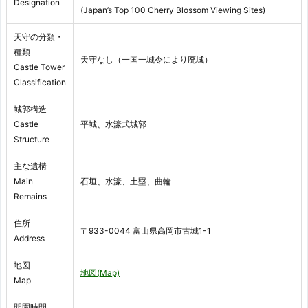
Designation
(Japan’s Top 100 Cherry Blossom Viewing Sites)
天守の分類・
種類
天守なし（一国一城令により廃城）
Castle Tower
Classification
城郭構造
Castle
平城、水濠式城郭
Structure
主な遺構
Main
石垣、水濠、土塁、曲輪
Remains
住所
〒933-0044 富山県高岡市古城1-1
Address
地図
地図(Map)
Map
開園時間