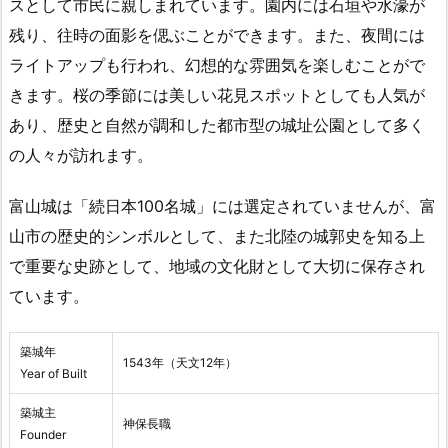
スとして市民に親しまれています。園内には石垣や水濠が
残り、往時の面影を偲ぶことができます。また、夜間には
ライトアップも行われ、幻想的な雰囲気を楽しむことがで
きます。桜の季節には美しい花見スポットとしても人気が
あり、歴史と自然が調和した都市型の城址公園として多く
の人々が訪れます。
富山城は「続日本100名城」には選定されていませんが、富
山市の歴史的シンボルとして、また北陸の城郭史を知る上
で重要な史跡として、地域の文化財として大切に保存され
ています。
築城年
1543年（天文12年）
Year of Built
築城主
神保長職
Founder