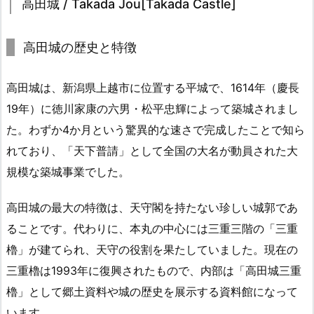
高田城 / Takada Jou[Takada Castle]
高田城の歴史と特徴
高田城は、新潟県上越市に位置する平城で、1614年（慶長
19年）に徳川家康の六男・松平忠輝によって築城されまし
た。わずか4か月という驚異的な速さで完成したことで知ら
れており、「天下普請」として全国の大名が動員された大
規模な築城事業でした。
高田城の最大の特徴は、天守閣を持たない珍しい城郭であ
ることです。代わりに、本丸の中心には三重三階の「三重
櫓」が建てられ、天守の役割を果たしていました。現在の
三重櫓は1993年に復興されたもので、内部は「高田城三重
櫓」として郷土資料や城の歴史を展示する資料館になって
います。