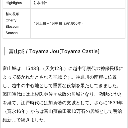
Highlights
射水神社
桜の見頃
Cherry
4月上旬～4月中旬（約1,800本）
Blossom
Season
富山城 / Toyama Jou[Toyama Castle]
富山城は、1543年（天文12年）に越中守護代の神保長職に
よって築かれたとされる平城です。神通川の南岸に位置
し、越中の中心地として重要な役割を果たしてきました。
戦国時代には上杉氏や佐々成政の居城となり、激動の歴史
を経て、江戸時代には加賀藩の支城として、さらに1639年
（寛永16年）からは富山藩前田家10万石の居城として明治
維新まで続きました。