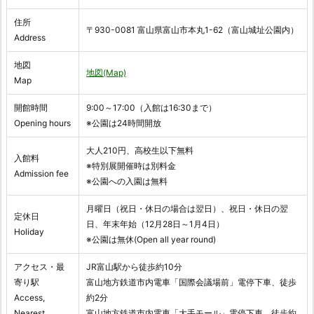
住所
〒930-0081 富山県富山市本丸1-62（富山城址公園内）
Address
地図
地図(Map)
Map
開館時間
9:00～17:00（入館は16:30まで）
Opening hours
※公園は24時間開放
大人210円、高校生以下無料
入館料
※特別展開催時は別料金
Admission fee
※公園への入園は無料
月曜日（祝日・休日の場合は翌日）、祝日・休日の翌
定休日
日、年末年始（12月28日～1月4日）
Holiday
※公園は無休(Open all year round)
アクセス・最
JR富山駅から徒歩約10分
寄り駅
富山地方鉄道市内電車「国際会議場前」電停下車、徒歩
Access,
約2分
Nearest
富山地方鉄道市内電車「大手モール」電停下車、徒歩約