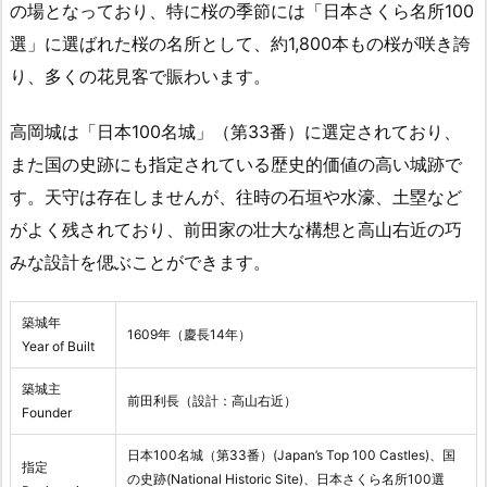
の場となっており、特に桜の季節には「日本さくら名所100
選」に選ばれた桜の名所として、約1,800本もの桜が咲き誇
り、多くの花見客で賑わいます。
高岡城は「日本100名城」（第33番）に選定されており、
また国の史跡にも指定されている歴史的価値の高い城跡で
す。天守は存在しませんが、往時の石垣や水濠、土塁など
がよく残されており、前田家の壮大な構想と高山右近の巧
みな設計を偲ぶことができます。
築城年
1609年（慶長14年）
Year of Built
築城主
前田利長（設計：高山右近）
Founder
日本100名城（第33番）(Japan’s Top 100 Castles)、国
指定
の史跡(National Historic Site)、日本さくら名所100選