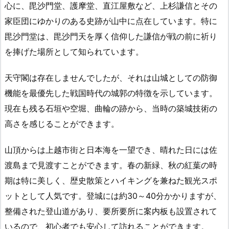
心に、毘沙門堂、護摩堂、直江屋敷など、上杉謙信とその
家臣団にゆかりのある史跡が山中に点在しています。特に
毘沙門堂は、毘沙門天を厚く信仰した謙信が戦の前に祈り
を捧げた場所として知られています。
天守閣は存在しませんでしたが、それは山城としての防御
機能を最優先した戦国時代の城郭の特徴を示しています。
現在も残る石垣や空堀、曲輪の跡から、当時の築城技術の
高さを感じることができます。
山頂からは上越市街と日本海を一望でき、晴れた日には佐
渡島まで見渡すことができます。春の新緑、秋の紅葉の時
期は特に美しく、歴史散策とハイキングを兼ねた観光スポ
ットとして人気です。登城には約30～40分かかりますが、
整備された登山道があり、要所要所に案内板も設置されて
いるので、初心者でも安心して訪れることができます。