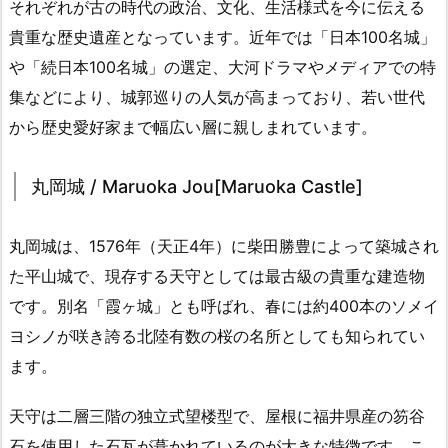
それぞれが古の時代の政治、文化、生活様式を今に伝える
貴重な歴史遺産となっています。近年では「日本100名城」
や「続日本100名城」の選定、大河ドラマやメディアでの特
集などにより、城郭巡りの人気が高まっており、若い世代
から歴史愛好家まで幅広い層に親しまれています。
丸岡城 / Maruoka Jou[Maruoka Castle]
丸岡城は、1576年（天正4年）に柴田勝豊によって築城され
た平山城で、現存する天守としては最古級の貴重な建造物
です。別名「霞ヶ城」とも呼ばれ、春には約400本のソメイ
ヨシノが咲き誇る北陸有数の桜の名所としても知られてい
ます。
天守は二層三階の独立式望楼型で、屋根に福井県産の笏谷
石を使用した石瓦が葺かれているのが大きな特徴です。こ