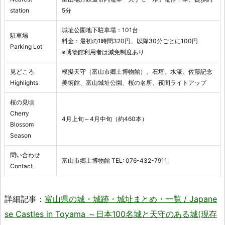
station
5分
城址公園地下駐車場：101台
駐車場
料金：最初の1時間320円、以降30分ごとに100円
Parking Lot
※博物館利用者は減免制度あり
見どころ
模擬天守（富山市郷土博物館）、石垣、水濠、佐藤記念
Highlights
美術館、富山城址公園、桜の名所、夜間ライトアップ
桜の見頃
Cherry
4月上旬～4月中旬（約460本）
Blossom
Season
問い合わせ
富山市郷土博物館 TEL: 076-432-7911
Contact
詳細記事：
富山県の城・城跡・城址まとめ・一覧 / Japane
se Castles in Toyama ～日本100名城と天守のある城(現存