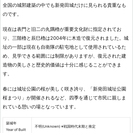
全国の城郭建築の中でも新発田城だけに見られる貴重なも
のです。
現在は表門と旧二の丸隅櫓が重要文化財に指定されてお
り、三階櫓と辰巳櫓は2004年に木造で復元されました。城
址の一部は現在も自衛隊の駐屯地として使用されているた
め、見学できる範囲には制限がありますが、復元された建
造物の美しさと歴史的価値は十分に感じることができま
す。
春には城址公園の桜が美しく咲き誇り、「新発田城址公園
桜まつり」が開催されるなど、四季を通じて市民に親しま
れている憩いの場となっています。
築城年
不明(Unknown) ※戦国時代末期と推定
Year of Built