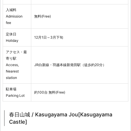
入城料
Admission
無料(Free)
fee
定休日
12月1日～3月下旬
Holiday
アクセス・最
寄り駅
Access,
JR白新線・羽越本線新発田駅（徒歩約20分）
Nearest
station
駐車場
約100台 無料(Free)
Parking Lot
春日山城 / Kasugayama Jou[Kasugayama
Castle]