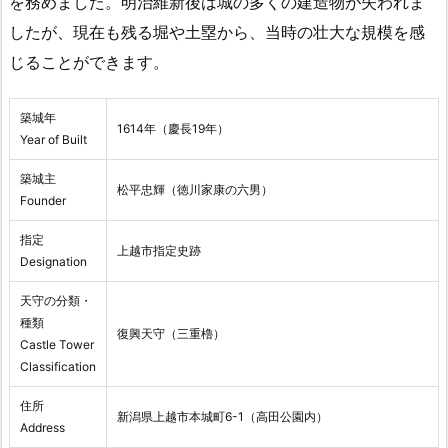
を務めました。明治維新後は城の多くの建造物が失われま
したが、現在も残る堀や土塁から、当時の壮大な規模を感
じることができます。
築城年
1614年（慶長19年）
Year of Built
築城主
松平忠輝（徳川家康の六男）
Founder
指定
上越市指定史跡
Designation
天守の分類・
種類
復興天守（三重櫓）
Castle Tower
Classification
住所
新潟県上越市本城町6-1（高田公園内）
Address