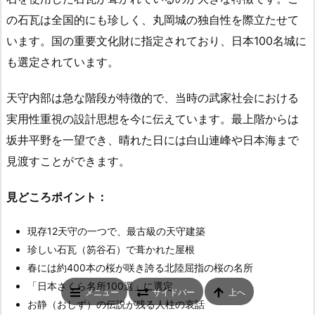
の石瓦は全国的にも珍しく、丸岡城の独自性を際立たせて
います。国の重要文化財に指定されており、日本100名城に
も選定されています。
天守内部は急な階段が特徴的で、当時の武家社会における
実用性重視の設計思想を今に伝えています。最上階からは
坂井平野を一望でき、晴れた日には白山連峰や日本海まで
見渡すことができます。
見どころポイント：
現存12天守の一つで、最古級の天守建築
珍しい石瓦（笏谷石）で葺かれた屋根
春には約400本の桜が咲き誇る北陸屈指の桜の名所
「日本さくら名所100選」に選定
メニュー
サイドバー
上へ
お静（おしず）の伝説が残る人柱の哀話