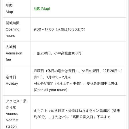
地図
地図(Map)
Map
開城時間
Opening
9:00～17:00（入館は16:30まで）
hours
入城料
Admission
一般200円、小中高校生100円
fee
月曜日（休日の場合は翌日）、休日の翌日、12月29日～1
定休日
月3日、1月中旬～2月末
Holiday
※観桜会期間（4月上旬～中旬）、夏休み期間中は無休
(Open all year round)
アクセス・最
寄り駅
えちごトキめき鉄道・妙高はねうまライン高田駅（徒歩
Access,
約20分）、またはバス「高田公園入口」下車すぐ
Nearest
station