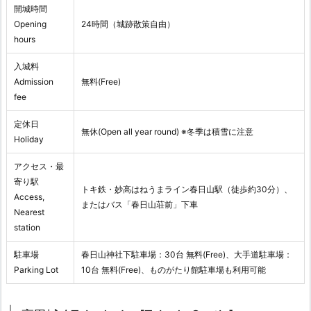
開城時間
Opening
24時間（城跡散策自由）
hours
入城料
Admission
無料(Free)
fee
定休日
無休(Open all year round) ※冬季は積雪に注意
Holiday
アクセス・最
寄り駅
トキ鉄・妙高はねうまライン春日山駅（徒歩約30分）、
Access,
またはバス「春日山荘前」下車
Nearest
station
駐車場
春日山神社下駐車場：30台 無料(Free)、大手道駐車場：
Parking Lot
10台 無料(Free)、ものがたり館駐車場も利用可能