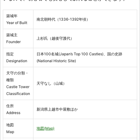
築城年
南北朝時代（1336-1392年頃）
Year of Built
築城主
上杉氏（越後守護代）
Founder
指定
日本100名城(Japan’s Top 100 Castles)、国の史跡
Designation
(National Historic Site)
天守の分類・
種類
天守なし（山城）
Castle Tower
Classification
住所
新潟県上越市中屋敷ほか
Address
地図
地図(Map)
Map