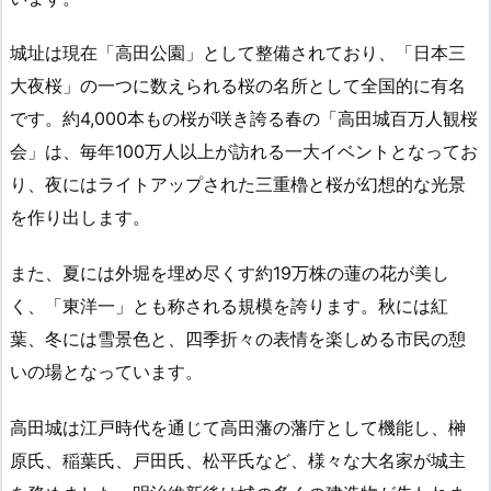
城址は現在「高田公園」として整備されており、「日本三
大夜桜」の一つに数えられる桜の名所として全国的に有名
です。約4,000本もの桜が咲き誇る春の「高田城百万人観桜
会」は、毎年100万人以上が訪れる一大イベントとなってお
り、夜にはライトアップされた三重櫓と桜が幻想的な光景
を作り出します。
また、夏には外堀を埋め尽くす約19万株の蓮の花が美し
く、「東洋一」とも称される規模を誇ります。秋には紅
葉、冬には雪景色と、四季折々の表情を楽しめる市民の憩
いの場となっています。
高田城は江戸時代を通じて高田藩の藩庁として機能し、榊
原氏、稲葉氏、戸田氏、松平氏など、様々な大名家が城主