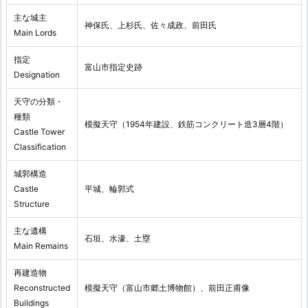
主な城主
神保氏、上杉氏、佐々成政、前田氏
Main Lords
指定
富山市指定史跡
Designation
天守の分類・
種類
模擬天守（1954年建設、鉄筋コンクリート造3層4階）
Castle Tower
Classification
城郭構造
Castle
平城、輪郭式
Structure
主な遺構
石垣、水濠、土塁
Main Remains
再建造物
Reconstructed
模擬天守（富山市郷土博物館）、前田正甫像
Buildings