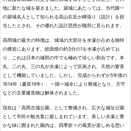
地に新たな城を築きました。築城にあたっては、当代随一
の築城名人として知られる高山右近が縄張り（設計）を担
当したとされ、その優れた設計思想が随所に見られます。
高岡城の最大の特徴は、城域の大部分を水濠が占める独特
の構造にあります。総面積の約3分の1を水濠が占めてお
り、これは日本の城郭の中でも極めて珍しい割合です。本
丸、二の丸、三の丸が水濠によって区画され、天然の要害
として機能していました。しかし、完成からわずか5年後の
1614年（慶長19年）、一国一城令により廃城となり、天守
などの主要建造物は解体されました。
現在は「高岡古城公園」として整備され、広大な城址公園
として市民や観光客に親しまれています。美しい水濠と豊
かな緑に囲まれた園内は、四季折々の風景が楽しめる憩い