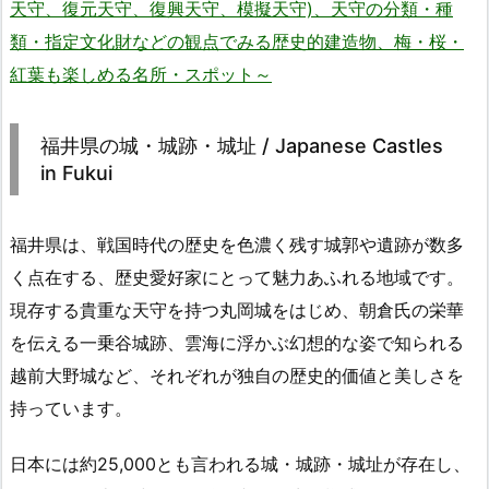
天守、復元天守、復興天守、模擬天守)、天守の分類・種
類・指定文化財などの観点でみる歴史的建造物、梅・桜・
紅葉も楽しめる名所・スポット～
福井県の城・城跡・城址 / Japanese Castles
in Fukui
福井県は、戦国時代の歴史を色濃く残す城郭や遺跡が数多
く点在する、歴史愛好家にとって魅力あふれる地域です。
現存する貴重な天守を持つ丸岡城をはじめ、朝倉氏の栄華
を伝える一乗谷城跡、雲海に浮かぶ幻想的な姿で知られる
越前大野城など、それぞれが独自の歴史的価値と美しさを
持っています。
日本には約25,000とも言われる城・城跡・城址が存在し、