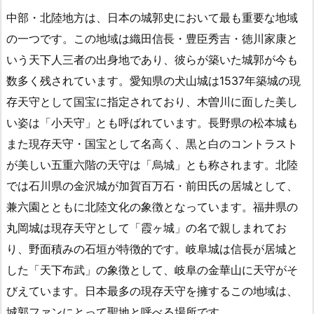
中部・北陸地方は、日本の城郭史において最も重要な地域
の一つです。この地域は織田信長・豊臣秀吉・徳川家康と
いう天下人三者の出身地であり、彼らが築いた城郭が今も
数多く残されています。愛知県の犬山城は1537年築城の現
存天守として国宝に指定されており、木曽川に面した美し
い姿は「小天守」とも呼ばれています。長野県の松本城も
また現存天守・国宝として名高く、黒と白のコントラスト
が美しい五重六階の天守は「烏城」とも称されます。北陸
では石川県の金沢城が加賀百万石・前田氏の居城として、
兼六園とともに北陸文化の象徴となっています。福井県の
丸岡城は現存天守として「霞ヶ城」の名で親しまれてお
り、野面積みの石垣が特徴的です。岐阜城は信長が居城と
した「天下布武」の象徴として、岐阜の金華山に天守がそ
びえています。日本最多の現存天守を擁するこの地域は、
城郭ファンにとって聖地と呼べる場所です。