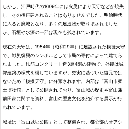
しかし、江戸時代の1609年には火災により天守などが焼失
し、その後再建されることはありませんでした。明治時代
に入ると廃城となり、多くの建造物が取り壊されました
が、石垣や水濠の一部は現在も残されています。
現在の天守は、1954年（昭和29年）に建設された模擬天守
で、戦災復興のシンボルとして市民の寄付によって建てら
れました。鉄筋コンクリート造3層4階の建物で、外観は城
郭建築の様式を模していますが、史実に基づいた復元では
ないため「模擬天守」に分類されます。内部は「富山市郷
土博物館」として公開されており、富山城の歴史や富山藩
前田家に関する資料、富山の歴史文化を紹介する展示が行
われています。
城址は「富山城址公園」として整備され、都心部のオアシ