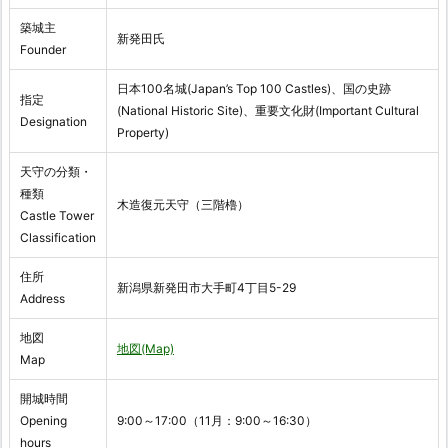
築城主
新発田氏
Founder
日本100名城(Japan’s Top 100 Castles)、国の史跡
指定
(National Historic Site)、重要文化財(Important Cultural
Designation
Property)
天守の分類・
種類
木造復元天守（三階櫓）
Castle Tower
Classification
住所
新潟県新発田市大手町4丁目5-29
Address
地図
地図(Map)
Map
開城時間
Opening
9:00～17:00（11月：9:00～16:30）
hours