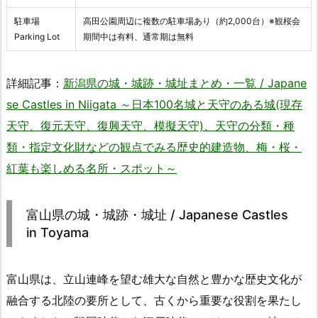
駐車場
高田公園周辺に複数の駐車場あり（約2,000台）※観桜会
Parking Lot
期間中は有料、通常期は無料
詳細記事：
新潟県の城・城跡・城址まとめ・一覧 / Japane
se Castles in Niigata ～日本100名城と天守のある城(現存
天守、復元天守、復興天守、模擬天守)、天守の分類・種
類・指定文化財などの観点でみる歴史的建造物、梅・桜・
紅葉も楽しめる名所・スポット～
富山県の城・城跡・城址 / Japanese Castles
in Toyama
富山県は、立山連峰を望む雄大な自然と豊かな歴史文化が
融合する北陸の要所として、古くから重要な役割を果たし