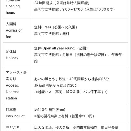
24時間開放（公園は常時入園可能）
Opening
高岡市立博物館：9:00～17:00（入館は16:30まで）
hours
入園料
無料(Free)（公園への入園）
Admission
高岡市立博物館：無料
fee
無休(Open all year round)（公園）
定休日
高岡市立博物館：月曜日（祝日の場合は翌日）、年末年
Holiday
始
アクセス・最
寄り駅
あいの風とやま鉄道・JR高岡駅から徒歩約15分
Access,
JR新高岡駅から徒歩約20分
Nearest
加越能バス「高岡古城公園前」バス停下車すぐ
station
駐車場
約140台 無料(Free)
Parking Lot
※桜の開花時期は有料（普通車500円）
見どころ
広大な水濠、桜の名所、高岡市立博物館、前田利長像、