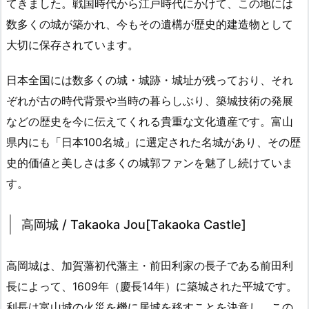
てきました。戦国時代から江戸時代にかけて、この地には
数多くの城が築かれ、今もその遺構が歴史的建造物として
大切に保存されています。
日本全国には数多くの城・城跡・城址が残っており、それ
ぞれが古の時代背景や当時の暮らしぶり、築城技術の発展
などの歴史を今に伝えてくれる貴重な文化遺産です。富山
県内にも「日本100名城」に選定された名城があり、その歴
史的価値と美しさは多くの城郭ファンを魅了し続けていま
す。
高岡城 / Takaoka Jou[Takaoka Castle]
高岡城は、加賀藩初代藩主・前田利家の長子である前田利
長によって、1609年（慶長14年）に築城された平城です。
利長は富山城の火災を機に居城を移すことを決意し、この