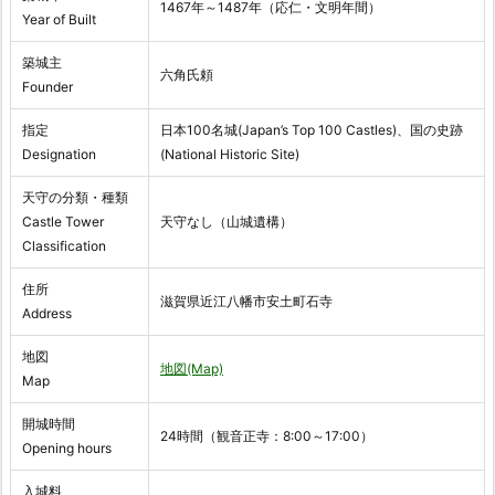
1467年～1487年（応仁・文明年間）
Year of Built
築城主
六角氏頼
Founder
指定
日本100名城(Japan’s Top 100 Castles)、国の史跡
Designation
(National Historic Site)
天守の分類・種類
Castle Tower
天守なし（山城遺構）
Classification
住所
滋賀県近江八幡市安土町石寺
Address
地図
地図(Map)
Map
開城時間
24時間（観音正寺：8:00～17:00）
Opening hours
入城料