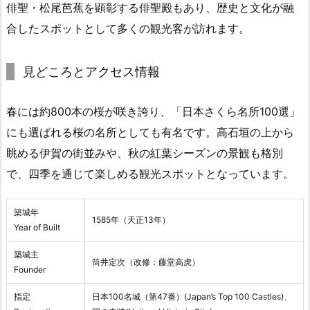
俳聖・松尾芭蕉を顕彰する俳聖殿もあり、歴史と文化が融
合したスポットとして多くの観光客が訪れます。
見どころとアクセス情報
春には約800本の桜が咲き誇り、「日本さくら名所100選」
にも選ばれる桜の名所としても有名です。高石垣の上から
眺める伊賀の街並みや、秋の紅葉シーズンの景観も格別
で、四季を通じて楽しめる観光スポットとなっています。
築城年
1585年（天正13年）
Year of Built
築城主
筒井定次（改修：藤堂高虎）
Founder
指定
日本100名城（第47番）(Japan’s Top 100 Castles)、