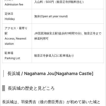
入山料：500円（観音正寺拝観料含む）
Admission fee
定休日
無休(Open all year round)
Holiday
アクセス・最寄り
駅
JR琵琶湖線安土駅(徒歩約1時間10分)、観音正寺まで
Access, Nearest
林道利用可
station
駐車場
観音正寺参道入口に駐車場あり
Parking Lot
長浜城 / Nagahama Jou[Nagahama Castle]
長浜城の歴史と見どころ
長浜城は、羽柴秀吉（後の豊臣秀吉）が初めて築いた城と