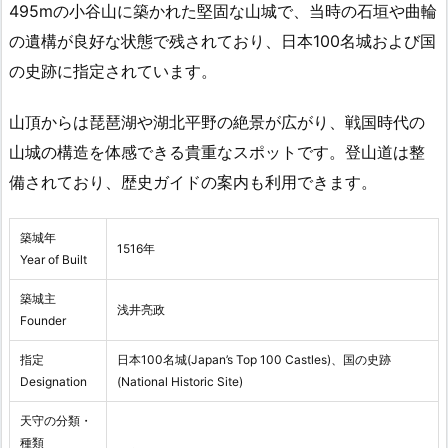
495mの小谷山に築かれた堅固な山城で、当時の石垣や曲輪
の遺構が良好な状態で残されており、日本100名城および国
の史跡に指定されています。
山頂からは琵琶湖や湖北平野の絶景が広がり、戦国時代の
山城の構造を体感できる貴重なスポットです。登山道は整
備されており、歴史ガイドの案内も利用できます。
築城年
1516年
Year of Built
築城主
浅井亮政
Founder
指定
日本100名城(Japan’s Top 100 Castles)、国の史跡
Designation
(National Historic Site)
天守の分類・
種類