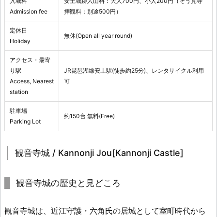
入城料
安土城跡入山料：大人700円、小人200円（そう見寺
Admission fee
拝観料：別途500円）
定休日
無休(Open all year round)
Holiday
アクセス・最寄
り駅
JR琵琶湖線安土駅(徒歩約25分)、レンタサイクル利用
Access, Nearest
可
station
駐車場
約150台 無料(Free)
Parking Lot
観音寺城 / Kannonji Jou[Kannonji Castle]
観音寺城の歴史と見どころ
観音寺城は、近江守護・六角氏の居城として室町時代から