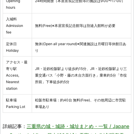
Opening
24時間開放（本居宣長記念館等の施設は9:00〜17:00）
hours
入城料
Admission
無料(Free)※本居宣長記念館等は別途入館料が必要
fee
定休日
無休(Open all year round)※関連施設は月曜日等休館日あ
Holiday
り
アクセス・最
寄り駅
JR・近鉄松阪駅より徒歩約15分、JR・近鉄松阪駅より三
Access,
重交通バス「小野・藤の木台方面行き」乗車約5分「市役
Nearest
所前」下車徒歩約5分
station
駐車場
松阪市駐車場：約40台 無料(Free)、その他周辺に市営駐
Parking Lot
車場あり
詳細記事：
三重県の城・城跡・城址まとめ・一覧 / Japane