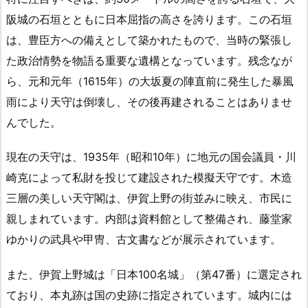
阪城の石垣とともに日本屈指の高さを誇ります。この石垣
は、豊臣方への備えとして築かれたもので、当時の緊張し
た政治情勢を物語る重要な遺構となっています。残念なが
ら、元和元年（1615年）の大坂夏の陣直前に発生した暴風
雨により天守は倒壊し、その後再建されることはありませ
んでした。
現在の天守は、1935年（昭和10年）に地元の国会議員・川
崎克によって私財を投じて建設された模擬天守です。木造
三層の美しい天守閣は、伊賀上野の街並みに映え、市民に
親しまれています。内部は資料館として整備され、藤堂家
ゆかりの武具や甲冑、古文書などが展示されています。
また、伊賀上野城は「日本100名城」（第47番）に選定され
ており、本丸跡は国の史跡に指定されています。城内には