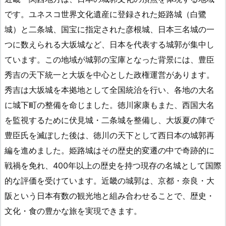
です。ユネスコ世界文化遺産に登録された姫路城（白鷺
城）と二条城、国宝に指定された彦根城、日本三名城の一
つに数えられる大坂城など、日本を代表する城郭が集中し
ています。この地域が城郭の宝庫となった背景には、豊臣
秀吉の天下統一と大坂を中心とした政権運営があります。
秀吉は大坂城を本拠地として全国統治を行い、各地の大名
に城下町の整備を命じました。徳川家康もまた、西国大名
を監視するために伏見城・二条城を整備し、大坂夏の陣で
豊臣氏を滅ぼした後は、徳川の天下として西日本の城郭再
編を進めました。姫路城はその歴史的変遷の中で奇跡的に
戦禍を免れ、400年以上の歴史を持つ現存の名城として国際
的な評価を受けています。近畿の城郭は、京都・奈良・大
阪という日本有数の観光地と組み合わせることで、歴史・
文化・食の豊かな旅を実現できます。