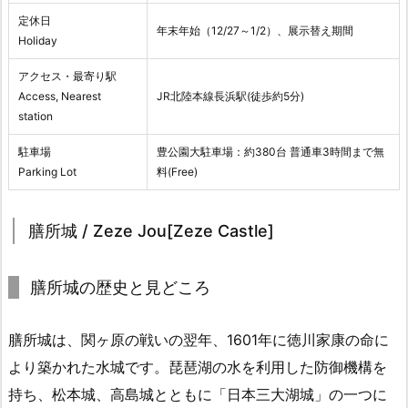
定休日
年末年始（12/27～1/2）、展示替え期間
Holiday
アクセス・最寄り駅
Access, Nearest
JR北陸本線長浜駅(徒歩約5分)
station
駐車場
豊公園大駐車場：約380台 普通車3時間まで無
Parking Lot
料(Free)
膳所城 / Zeze Jou[Zeze Castle]
膳所城の歴史と見どころ
膳所城は、関ヶ原の戦いの翌年、1601年に徳川家康の命に
より築かれた水城です。琵琶湖の水を利用した防御機構を
持ち、松本城、高島城とともに「日本三大湖城」の一つに