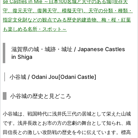
se Castles in Mie ～日本100名城と天守のある城(現存天
守、復元天守、復興天守、模擬天守)、天守の分類・種類・
指定文化財などの観点でみる歴史的建造物、梅・桜・紅葉
も楽しめる名所・スポット～
滋賀県の城・城跡・城址 / Japanese Castles
in Shiga
小谷城 / Odani Jou[Odani Castle]
小谷城の歴史と見どころ
小谷城は、戦国時代に浅井氏三代の居城として栄えた山城
です。浅井長政とお市の方の悲劇の舞台として知られ、織
田信長との激しい攻防戦の歴史を今に伝えています。標高