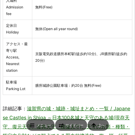
入城料
Admission
無料(Free)
fee
定休日
無休(Open all year round)
Holiday
アクセス・最
寄り駅
京阪電気鉄道膳所本町駅(徒歩約10分)、JR膳所駅(徒歩約
Access,
20分)
Nearest
station
駐車場
膳所城跡公園駐車場：約20台 無料(Free)
Parking Lot
詳細記事：
滋賀県の城・城跡・城址まとめ・一覧 / Japane
se Castles in Shiga ～日本100名城と天守のある城(現存天
メニュー
サイドバー
上へ
守、復元天守、復興天守、模擬天守)、天守の分類・種類・