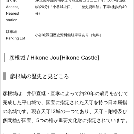
寄り駅
JR北陸本線河毛駅より湖北町コミュニティバス小谷山線
Access,
(約20分)「小谷城址口」・「歴史資料館」下車(徒歩約40
Nearest
分)
station
駐車場
小谷城戦国歴史資料館駐車場あり（無料）
Parking Lot
彦根城 / Hikone Jou[Hikone Castle]
彦根城の歴史と見どころ
彦根城は、井伊直継・直孝によって約20年の歳月をかけて
完成した平山城で、国宝に指定された天守を持つ日本屈指
の名城です。現存天守12城の一つであり、天守・附櫓及び
多聞櫓が国宝、5つの櫓が重要文化財に指定されています。