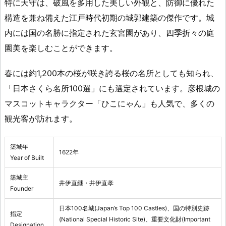
特に天守は、破風を多用した美しい外観と、防御に優れた
構造を兼ね備えた江戸時代初期の城郭建築の傑作です。城
内には国の名勝に指定された玄宮園があり、四季折々の庭
園美を楽しむことができます。
春には約1,200本の桜が咲き誇る桜の名所としても知られ、
「日本さくら名所100選」にも選定されています。彦根城の
マスコットキャラクター「ひこにゃん」も人気で、多くの
観光客が訪れます。
築城年
1622年
Year of Built
築城主
井伊直継・井伊直孝
Founder
日本100名城(Japan’s Top 100 Castles)、国の特別史跡
指定
(National Special Historic Site)、重要文化財(Important
Designation