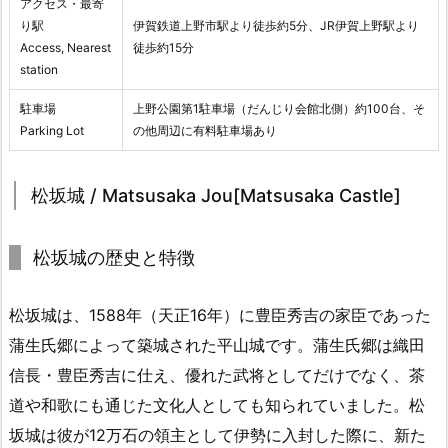
アクセス・最寄
り駅
伊賀鉄道上野市駅より徒歩約5分、JR伊賀上野駅より
Access, Nearest
徒歩約15分
station
駐車場
上野公園第1駐車場（だんじり会館北側）約100台、そ
Parking Lot
の他周辺に有料駐車場あり
松坂城 / Matsusaka Jou[Matsusaka Castle]
松坂城の歴史と特徴
松坂城は、1588年（天正16年）に豊臣秀吉の家臣であった
蒲生氏郷によって築城された平山城です。蒲生氏郷は織田
信長・豊臣秀吉に仕え、優れた武将としてだけでなく、茶
道や和歌にも通じた文化人としても知られていました。松
坂城は彼が12万石の領主として伊勢に入封した際に、新た