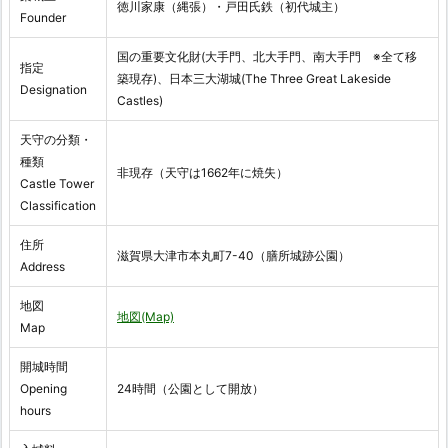
徳川家康（縄張）・戸田氏鉄（初代城主）
Founder
国の重要文化財(大手門、北大手門、南大手門 ※全て移
指定
築現存)、日本三大湖城(The Three Great Lakeside
Designation
Castles)
天守の分類・
種類
非現存（天守は1662年に焼失）
Castle Tower
Classification
住所
滋賀県大津市本丸町7-40（膳所城跡公園）
Address
地図
地図(Map)
Map
開城時間
Opening
24時間（公園として開放）
hours