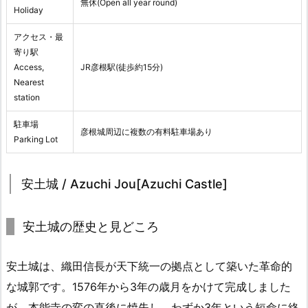
無休(Open all year round)
Holiday
アクセス・最
寄り駅
Access,
JR彦根駅(徒歩約15分)
Nearest
station
駐車場
彦根城周辺に複数の有料駐車場あり
Parking Lot
安土城 / Azuchi Jou[Azuchi Castle]
安土城の歴史と見どころ
安土城は、織田信長が天下統一の拠点として築いた革命的
な城郭です。1576年から3年の歳月をかけて完成しました
が、本能寺の変の直後に焼失し、わずか3年という短命に終