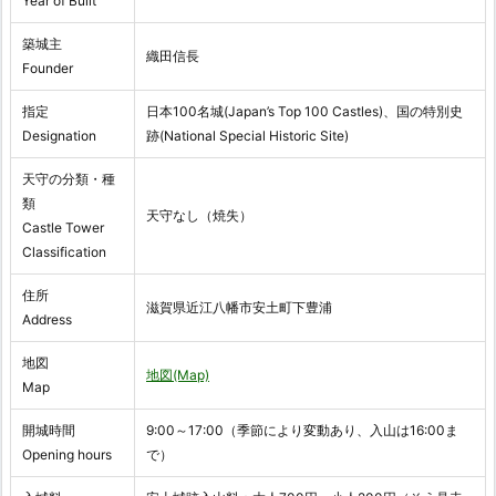
Year of Built
築城主
織田信長
Founder
指定
日本100名城(Japan’s Top 100 Castles)、国の特別史
Designation
跡(National Special Historic Site)
天守の分類・種
類
天守なし（焼失）
Castle Tower
Classification
住所
滋賀県近江八幡市安土町下豊浦
Address
地図
地図(Map)
Map
開城時間
9:00～17:00（季節により変動あり、入山は16:00ま
Opening hours
で）