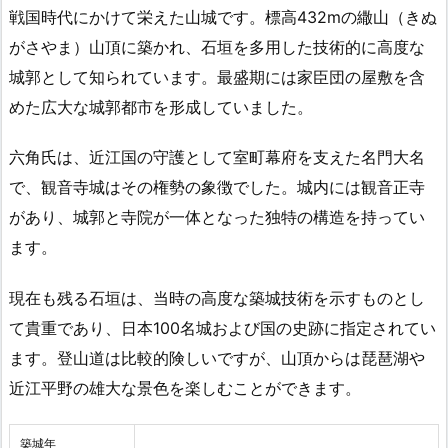
戦国時代にかけて栄えた山城です。標高432mの繖山（きぬ
がさやま）山頂に築かれ、石垣を多用した技術的に高度な
城郭として知られています。最盛期には家臣団の屋敷を含
めた広大な城郭都市を形成していました。
六角氏は、近江国の守護として室町幕府を支えた名門大名
で、観音寺城はその権勢の象徴でした。城内には観音正寺
があり、城郭と寺院が一体となった独特の構造を持ってい
ます。
現在も残る石垣は、当時の高度な築城技術を示すものとし
て貴重であり、日本100名城および国の史跡に指定されてい
ます。登山道は比較的険しいですが、山頂からは琵琶湖や
近江平野の雄大な景色を楽しむことができます。
築城年