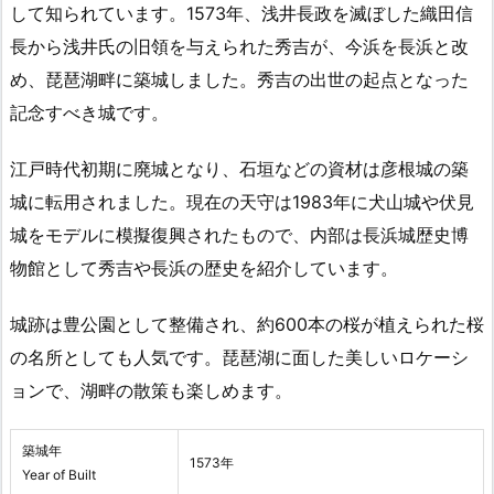
して知られています。1573年、浅井長政を滅ぼした織田信
長から浅井氏の旧領を与えられた秀吉が、今浜を長浜と改
め、琵琶湖畔に築城しました。秀吉の出世の起点となった
記念すべき城です。
江戸時代初期に廃城となり、石垣などの資材は彦根城の築
城に転用されました。現在の天守は1983年に犬山城や伏見
城をモデルに模擬復興されたもので、内部は長浜城歴史博
物館として秀吉や長浜の歴史を紹介しています。
城跡は豊公園として整備され、約600本の桜が植えられた桜
の名所としても人気です。琵琶湖に面した美しいロケーシ
ョンで、湖畔の散策も楽しめます。
築城年
1573年
Year of Built