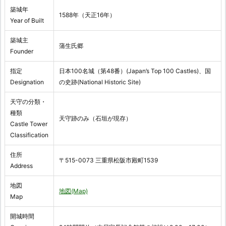
築城年
1588年（天正16年）
Year of Built
築城主
蒲生氏郷
Founder
指定
日本100名城（第48番）(Japan’s Top 100 Castles)、国
Designation
の史跡(National Historic Site)
天守の分類・
種類
天守跡のみ（石垣が現存）
Castle Tower
Classification
住所
〒515-0073 三重県松阪市殿町1539
Address
地図
地図(Map)
Map
開城時間