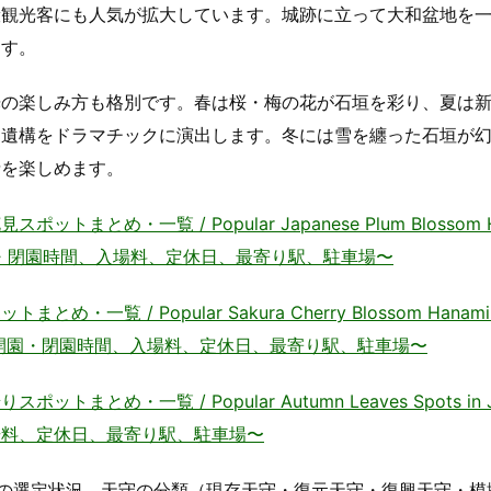
般観光客にも人気が拡大しています。城跡に立って大和盆地を
ます。
光の楽しみ方も格別です。春は桜・梅の花が石垣を彩り、夏は
的遺構をドラマチックに演出します。冬には雪を纏った石垣が
情を楽しめます。
め・一覧 / Popular Japanese Plum Blossom H
図、開園・閉園時間、入場料、定休日、最寄り駅、駐車場〜
 / Popular Sakura Cherry Blossom Hanami 
図、開園・閉園時間、入場料、定休日、最寄り駅、駐車場〜
め・一覧 / Popular Autumn Leaves Spots in J
場料、定休日、最寄り駅、駐車場〜
城の選定状況、天守の分類（現存天守・復元天守・復興天守・模