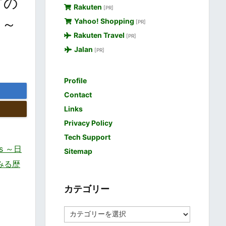
どの
Rakuten
[PR]
ト～
Yahoo! Shopping
[PR]
Rakuten Travel
[PR]
Jalan
[PR]
Profile
Contact
Links
Privacy Policy
Tech Support
es ～日
Sitemap
みる歴
カテゴリー
カ
テ