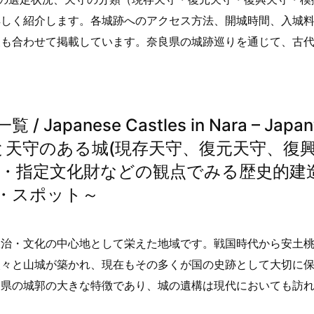
詳しく紹介します。各城跡へのアクセス方法、開城時間、入城
報も合わせて掲載しています。奈良県の城跡巡りを通じて、古
nese Castles in Nara – Japan’
100名城と天守のある城(現存天守、復元天守、復
類・指定文化財などの観点でみる歴史的建
・スポット～
政治・文化の中心地として栄えた地域です。戦国時代から安土
次々と山城が築かれ、現在もその多くが国の史跡として大切に
良県の城郭の大きな特徴であり、城の遺構は現代においても訪