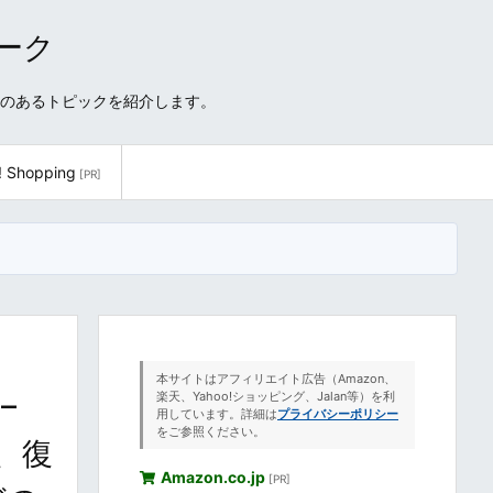
ワーク
性のあるトピックを紹介します。
! Shopping
[PR]
本サイトはアフィリエイト広告（Amazon、
–
楽天、Yahoo!ショッピング、Jalan等）を利
用しています。詳細は
プライバシーポリシー
をご参照ください。
守、復
Amazon.co.jp
[PR]