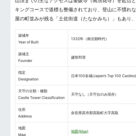
山頂までの主なアクセスは壷阪寺（南法花寺）を起点と
キングコースで道標も整備されており、登山に不慣れ
屋の町並みが残る「土佐街道（たなかみち）」もあり
築城年
1332年（南北朝時代）
Year of Built
築城主
越智邦澄
Founder
指定
日本100名城(Japan’s Top 100 Castles
Designation
天守の分類・種類
天守なし（天守台のみ現存）
Castle Tower Classification
住所
奈良県高市郡高取町大字高取
Address
地図
地図(Map)
Map