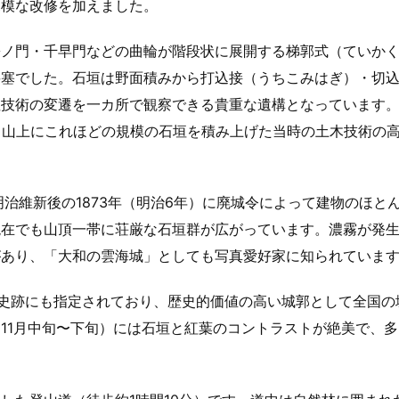
規模な改修を加えました。
松ノ門・千早門などの曲輪が階段状に展開する梯郭式（ていか
要塞でした。石垣は野面積みから打込接（うちこみはぎ）・切
垣技術の変遷を一カ所で観察できる貴重な遺構となっています
、山上にこれほどの規模の石垣を積み上げた当時の土木技術の
治維新後の1873年（明治6年）に廃城令によって建物のほと
現在でも山頂一帯に荘厳な石垣群が広がっています。濃霧が発
があり、「大和の雲海城」としても写真愛好家に知られていま
の史跡にも指定されており、歴史的価値の高い城郭として全国の
11月中旬〜下旬）には石垣と紅葉のコントラストが絶美で、多