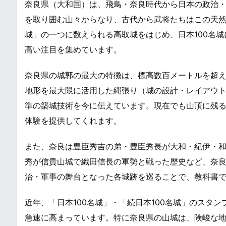
奈良県（大和国）は、飛鳥・奈良時代から日本の政治
を取り囲む山々からなり、古代から武将たちはこの天
城」の一つに数えられる高取城をはじめ、日本100名
高い注目を集めています。
奈良県の城郭の最大の特徴は、標高数百メートルを超
地形を最大限に活用した縄張り（城の設計・レイアウ
準の築城技術を今に伝えています。現在でも山頂に残
体験を提供してくれます。
また、奈良は豊臣秀吉の弟・豊臣秀長が大和・紀伊・
秀が信貴山城で織田信長の軍勢と戦った歴史など、奈
治・軍事の舞台となった各城跡を巡ることで、教科書
近年、「日本100名城」・「続日本100名城」のスタ
急速に高まっています。特に奈良県の山城は、険峻な