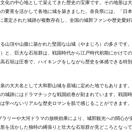
・文化の中心地として栄えてきた歴史の宝庫です。その地形は
然の要害を活かして各地に城を築きました。奈良県には、「日
城に選定された城跡が複数存在し、全国の城郭ファンや歴史愛好
える山頂や山腹に築かれた堅固な山城（やまじろ）の多さです
ト）と、巨大な石垣群は、戦国時代から江戸時代初期にかけて
る高石垣は圧巻で、ハイキングをしながら歴史を体感できる特
和泉の大大名として大和郡山城を居城に定めた地でもあります
良の城跡にはドラマチックな戦国絵巻が刻まれています。戦国
では学べないリアルな歴史ロマンを肌で感じることができます
ンプラリーや大河ドラマの放映効果により、城郭観光への関心が
地形を活かした独特の縄張りと壮大な石垣群が見どころとなっ