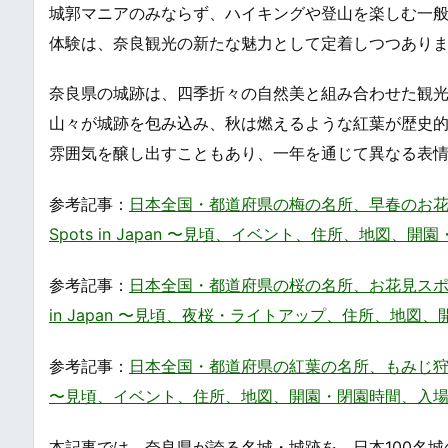
城郭マニアのみならず、ハイキングや登山を楽しむ一
体験は、奈良観光の新たな魅力として定着しつつあり
奈良県の城跡は、四季折々の自然美と組み合わせた観
山々が城跡を包み込み、秋は燃えるような紅葉が歴史
雰囲気を醸し出すこともあり、一年を通じて異なる表
参考記事：
日本全国・都道府県の梅の名所、早春のお花見スポットまと
Spots in Japan 〜見頃、イベント、住所、地
参考記事：
日本全国・都道府県の桜の名所、お花見スポットまとめ・一覧
in Japan 〜見頃、夜桜・ライトアップ、住所、地
参考記事：
日本全国・都道府県の紅葉の名所、もみじ狩りスポットまと
〜見頃、イベント、住所、地図、開園・閉園時間、入
本記事では、奈良県が誇る名城・城跡を、日本100名