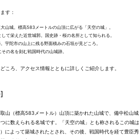
ります：
三大山城。標高583メートルの山頂に広がる「天空の城」。
城として栄えた近世城郭。国史跡・桜の名所として知られる。
史跡。宇陀市の山上に残る野面積みの石垣が見どころ。
にその名を刻む戦国時代の山城跡。
見どころ、アクセス情報とともに詳しくご紹介します。
]
取山（標高583メートル）山頂に築かれた山城で、備中松山城
一つに数えられる名城です。「天空の城」とも称されるこの城
ずみ）によって築城されたとされ、その後、戦国時代を経て豊臣