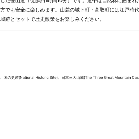
した登山道（徒歩約1時間10分）です。道中は自然林に囲まれ
な方でも安全に楽しめます。山麓の城下町・高取町には江戸時
、城跡とセットで歴史散策をお楽しみください。
)、国の史跡(National Historic Site)、日本三大山城(The Three Great Mountain Cast