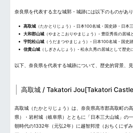
奈良県を代表する主な城郭・城跡には以下のものがあ
高取城
（たかとりじょう）- 日本100名城・国史跡・日本
大和郡山城
（やまとこおりやまじょう）- 豊臣秀長の居
宇陀松山城
（うだまつやまじょう）- 日本100名城・国
信貴山城
（しぎさんじょう）- 松永久秀の居城として歴史
以下、奈良県を代表する城跡について、歴史的背景、
高取城 / Takatori Jou[Takatori Castle
高取城（たかとりじょう）は、奈良県高市郡高取町の高
県）・岩村城（岐阜県）とともに「日本三大山城」の
朝時代の1332年（元弘2年）に越智邦澄（おちくに