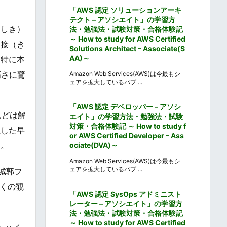
「AWS 認定 ソリューションアーキ
テクト – アソシエイト」の学習方
くしき）
法・勉強法・試験対策・合格体験記
～ How to study for AWS Certified
込接（き
Solutions Architect – Associate(S
AA)～
。特に本
高さに驚
Amazon Web Services(AWS)は今最もシ
ェアを拡大しているパブ ...
「AWS 認定 デベロッパー – アソシ
んどは解
エイト」の学習方法・勉強法・試験
対策・合格体験記 ～ How to study f
生した早
or AWS Certified Developer – Ass
す。
ociate(DVA)～
Amazon Web Services(AWS)は今最もシ
ェアを拡大しているパブ ...
城郭フ
くの観
「AWS 認定 SysOps アドミニスト
レーター – アソシエイト」の学習方
法・勉強法・試験対策・合格体験記
～ How to study for AWS Certified