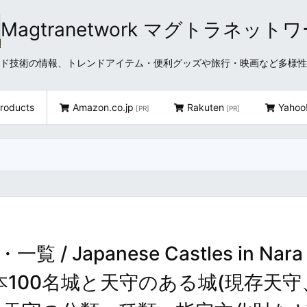
Magtranetwork マグトラネット
どクラウド技術の情報、トレンドアイテム・便利グッズや旅行・映画など多様
roducts
Amazon.co.jp
Rakuten
Yahoo
[PR]
[PR]
apanese Castles in Nara 
les ～日本100名城と天守のある城(現存天