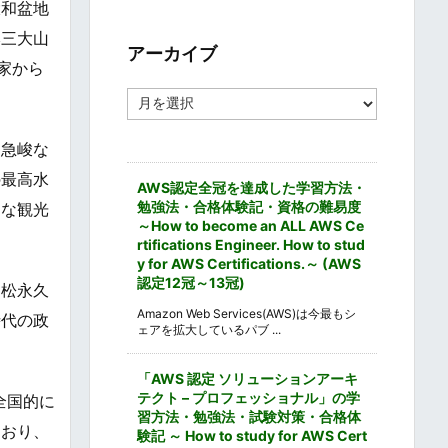
大和盆地
ゴ
リ
本三大山
ー
アーカイブ
家から
ア
ー
カ
。急峻な
イ
ブ
の最高水
AWS認定全冠を達成した学習方法・
勉強法・合格体験記・資格の難易度
別な観光
～How to become an ALL AWS Ce
rtifications Engineer. How to stud
y for AWS Certifications.～ (AWS
認定12冠～13冠)
。松永久
Amazon Web Services(AWS)は今最もシ
時代の政
ェアを拡大しているパブ ...
。
「AWS 認定 ソリューションアーキ
テクト – プロフェッショナル」の学
全国的に
習方法・勉強法・試験対策・合格体
ており、
験記 ～ How to study for AWS Cert