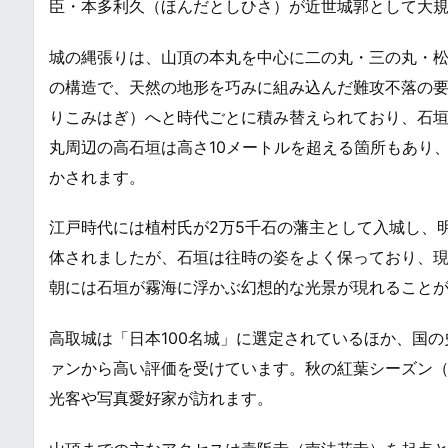
臣・本多利久（ほんだとしひさ）が近世城郭として大
城の縄張りは、山頂の本丸を中心に二の丸・三の丸・
の構造で、天然の地形を巧みに組み込んだ難攻不落の
りこみはぎ）へと時代ごとに積み替えられており、石
丸周辺の高石垣は高さ10メートルを超える箇所もあり
かされます。
江戸時代には植村氏が2万5千石の藩主として入城し、明
体されましたが、石垣は往時の姿をよく保っており、
朝には石垣が霧海に浮かぶ幻想的な光景が現れること
高取城は「日本100名城」に選定されているほか、国
ァンから高い評価を受けています。秋の紅葉シーズン（
光客や写真愛好家が訪れます。