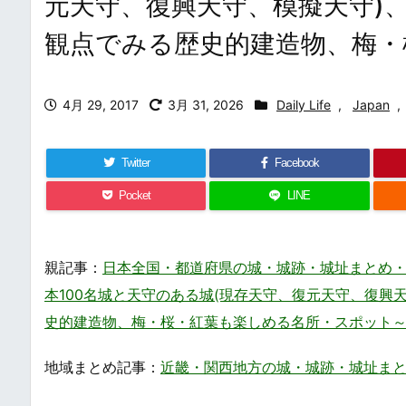
元天守、復興天守、模擬天守)
観点でみる歴史的建造物、梅・
4月 29, 2017
3月 31, 2026
Daily Life
,
Japan
,
Twitter
Facebook
Pocket
LINE
親記事：
日本全国・都道府県の城・城跡・城址まとめ・一覧 / Japane
本100名城と天守のある城(現存天守、復元天守、復興
史的建造物、梅・桜・紅葉も楽しめる名所・スポット
地域まとめ記事：
近畿・関西地方の城・城跡・城址まとめ・一覧 / 