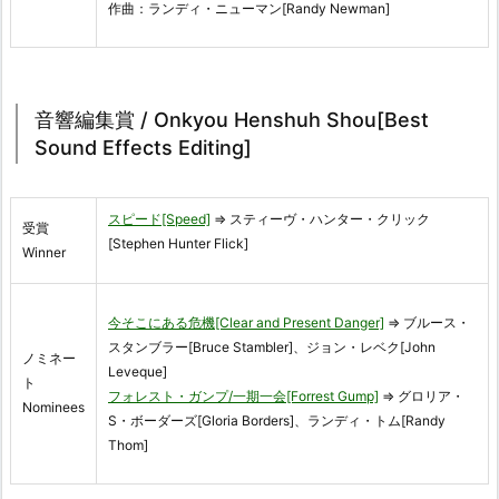
作曲：ランディ・ニューマン[Randy Newman]
音響編集賞 / Onkyou Henshuh Shou[Best
Sound Effects Editing]
スピード[Speed]
⇒ スティーヴ・ハンター・クリック
受賞
[Stephen Hunter Flick]
Winner
今そこにある危機[Clear and Present Danger]
⇒ ブルース・
スタンブラー[Bruce Stambler]、ジョン・レベク[John
ノミネー
Leveque]
ト
フォレスト・ガンプ/一期一会[Forrest Gump]
⇒ グロリア・
Nominees
S・ボーダーズ[Gloria Borders]、ランディ・トム[Randy
Thom]