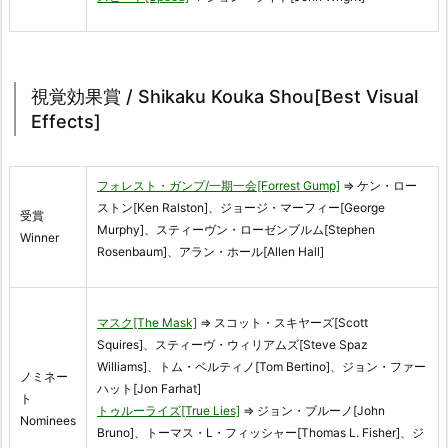
視覚効果賞 / Shikaku Kouka Shou[Best Visual
Effects]
フォレスト・ガンプ/一期一会[Forrest Gump]
⇒ ケン・ロー
ストン[Ken Ralston]、ジョージ・マーフィー[George
受賞
Murphy]、スティーヴン・ローゼンブルム[Stephen
Winner
Rosenbaum]、アラン・ホール[Allen Hall]
マスク[The Mask]
⇒ スコット・スキヤーズ[Scott
Squires]、スティーヴ・ウィリアムズ[Steve Spaz
Williams]、トム・ベルティノ[Tom Bertino]、ジョン・ファー
ノミネー
ハット[Jon Farhat]
ト
トゥルーライズ[True Lies]
⇒ ジョン・ブルーノ[John
Nominees
Bruno]、トーマス・L・フィッシャー[Thomas L. Fisher]、ジ