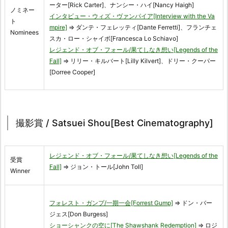
ーター[Rick Carter]、ナンシー・ハイ[Nancy Haigh]
ノミネー
インタビュー・ウィズ・ヴァンパイア[Interview with the Va
ト
mpire]
⇒ ダンテ・フェレッティ[Dante Ferretti]、フランチェ
Nominees
スカ・ロー・シャイボ[Francesca Lo Schiavo]
レジェンド・オブ・フォール/果てしなき想い[Legends of the
Fall]
⇒ リリー・キルバート[Lilly Kilvert]、ドリー・クーパー
[Dorree Cooper]
撮影賞 / Satsuei Shou[Best Cinematography]
レジェンド・オブ・フォール/果てしなき想い[Legends of the
受賞
Fall]
⇒ ジョン・トール[John Toll]
Winner
フォレスト・ガンプ/一期一会[Forrest Gump]
⇒ ドン・バー
ジェス[Don Burgess]
ショーシャンクの空に[The Shawshank Redemption]
⇒ ロジ