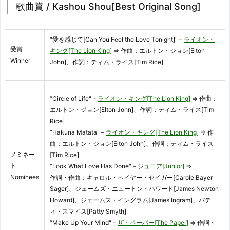
歌曲賞 / Kashou Shou[Best Original Song]
“愛を感じて[Can You Feel the Love Tonight]" –
ライオン・
受賞
キング[The Lion King]
⇒ 作曲：エルトン・ジョン[Elton
Winner
John]、作詞：ティム・ライス[Tim Rice]
“Circle of Life" –
ライオン・キング[The Lion King]
⇒ 作曲：
エルトン・ジョン[Elton John]、作詞：ティム・ライス[Tim
Rice]
“Hakuna Matata" –
ライオン・キング[The Lion King]
⇒ 作
曲：エルトン・ジョン[Elton John]、作詞：ティム・ライス
ノミネー
[Tim Rice]
ト
“Look What Love Has Done" –
ジュニア[Junior]
⇒
Nominees
作詞・作曲：キャロル・ベイヤー・セイガー[Carole Bayer
Sager]、ジェームズ・ニュートン・ハワード[James Newton
Howard]、ジェームス・イングラム[James Ingram]、パテ
ィ・スマイス[Patty Smyth]
“Make Up Your Mind" –
ザ・ペーパー[The Paper]
⇒ 作詞・