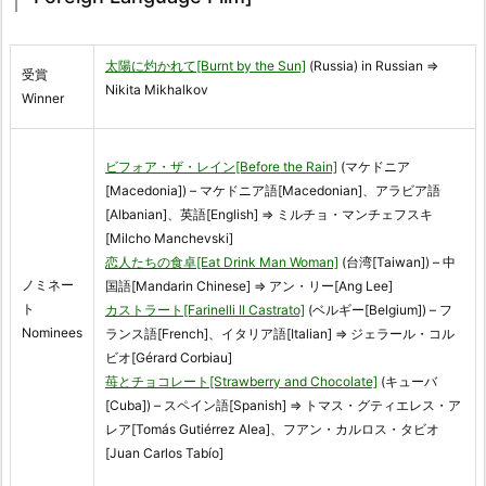
太陽に灼かれて[Burnt by the Sun]
(Russia) in Russian ⇒
受賞
Nikita Mikhalkov
Winner
ビフォア・ザ・レイン[Before the Rain]
(マケドニア
[Macedonia]) – マケドニア語[Macedonian]、アラビア語
[Albanian]、英語[English] ⇒ ミルチョ・マンチェフスキ
[Milcho Manchevski]
恋人たちの食卓[Eat Drink Man Woman]
(台湾[Taiwan]) – 中
ノミネー
国語[Mandarin Chinese] ⇒ アン・リー[Ang Lee]
ト
カストラート[Farinelli Il Castrato]
(ベルギー[Belgium]) – フ
Nominees
ランス語[French]、イタリア語[Italian] ⇒ ジェラール・コル
ビオ[Gérard Corbiau]
苺とチョコレート[Strawberry and Chocolate]
(キューバ
[Cuba]) – スペイン語[Spanish] ⇒ トマス・グティエレス・ア
レア[Tomás Gutiérrez Alea]、フアン・カルロス・タビオ
[Juan Carlos Tabío]