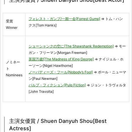
フォレスト・ガンプ/一期一会[Forrest Gump]
⇒ トム・ハン
受賞
クス[Tom Hanks]
Winner
ショーシャンクの空に[The Shawshank Redemption]
⇒ モー
ガン・フリーマン[Morgan Freeman]
英国万歳![The Madness of King George]
⇒ ナイジェル・ホ
ノミネー
ーソーン[Nigel Hawthorne]
ト
ノーバディーズ・フール[Nobody’s Fool]
⇒ ポール・ニューマ
Nominees
ン[Paul Newman]
パルプ・フィクション[Pulp Fiction]
⇒ ジョン・トラヴォルタ
[John Travolta]
主演女優賞 / Shuen Danyuh Shou[Best
Actress]