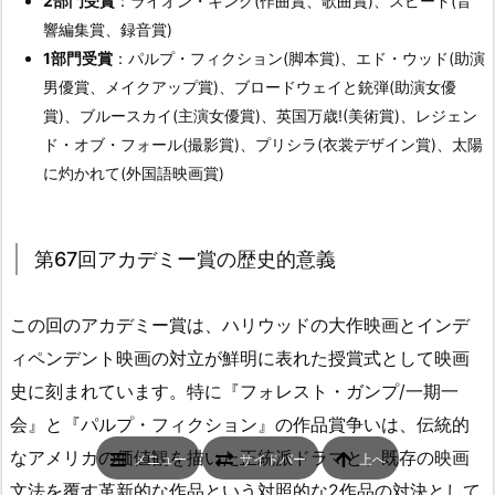
2部門受賞
：ライオン・キング(作曲賞、歌曲賞)、スピード(音
響編集賞、録音賞)
1部門受賞
：パルプ・フィクション(脚本賞)、エド・ウッド(助演
男優賞、メイクアップ賞)、ブロードウェイと銃弾(助演女優
賞)、ブルースカイ(主演女優賞)、英国万歳!(美術賞)、レジェン
ド・オブ・フォール(撮影賞)、プリシラ(衣裳デザイン賞)、太陽
に灼かれて(外国語映画賞)
第67回アカデミー賞の歴史的意義
この回のアカデミー賞は、ハリウッドの大作映画とインデ
ィペンデント映画の対立が鮮明に表れた授賞式として映画
史に刻まれています。特に『フォレスト・ガンプ/一期一
会』と『パルプ・フィクション』の作品賞争いは、伝統的
なアメリカの価値観を描いた正統派ドラマと、既存の映画
メニュー
サイドバー
上へ
文法を覆す革新的な作品という対照的な2作品の対決として