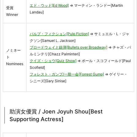
エド・ウッド[Ed Wood]
⇒ マーティン・ランドー[Martin
受賞
Landau]
Winner
パルプ・フィクション[Pulp Fiction]
⇒ サミュエル・L・ジャ
クソン[Samuel L. Jackson]
ブロードウェイと銃弾[Bullets over Broadway]
⇒ チャズ・パ
ノミネー
ルミンテリ[Chazz Palminteri]
ト
クイズ・ショウ[Quiz Show]
⇒ ポール・スコフィールド[Paul
Nominees
Scofield]
フォレスト・ガンプ/一期一会[Forrest Gump]
⇒ ゲイリー・
シニーズ[Gary Sinise]
助演女優賞 / Joen Joyuh Shou[Best
Supporting Actress]