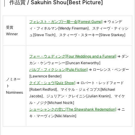
作品賞 / Sakuhin Shou[Best Picture]
フォレスト・ガンプ/一期一会[Forrest Gump]
⇒ ウェンデ
受賞
ィ・フィネルマン[Wendy Finerman]、スティーヴ・ティッシ
Winner
ュ[Steve Tisch]、スティーヴ・スターキー[Steve Starkey]
フォー・ウェディング[Four Weddings and a Funeral]
⇒ ダン
カン・ケンウォーシー[Duncan Kenworthy]
パルプ・フィクション[Pulp Fiction]
⇒ ローレンス・ベンダー
[Lawrence Bender]
ノミネー
クイズ・ショウ[Quiz Show]
⇒ ロバート・レッドフォード
ト
[Robert Redford]、マイケル・ジェイコブス[Michael
Nominees
Jacobs]、ジュリアン・クレイニン[Julian Kranin]、マイケ
ル・ノジク[Michael Nozik]
ショーシャンクの空に[The Shawshank Redemption]
⇒ ニ
キ・マーヴィン[Niki Marvin]