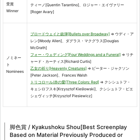
受賞
ティーノ[Quentin Tarantino]、ロジャー・エイヴァリー
Winner
[Roger Avary]
ブロードウェイと銃弾[Bullets over Broadway]
⇒ ウディ・ア
レン[Woody Allen]、ダグラス・マクグラス[Douglas
McGrath]
フォー・ウェディング[Four Weddings and a Funeral]
⇒ リチ
ノミネー
ャード・カーティス[Richard Curtis]
ト
乙女の祈り[Heavenly Creatures]
⇒ ピーター・ジャクソン
Nominees
[Peter Jackson]、Frances Walsh
トリコロール/赤の愛[Three Colors: Red]
⇒ クシシュトフ・
キェシロフスキ[Krzysztof Kieślowski]、クシシュトフ・ピエ
シェヴィッチ[Krzysztof Piesiewicz]
脚色賞 / Kyakushoku Shou[Best Screenplay
Based on Material Previously Produced or