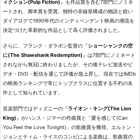
ィクション(Pulp Fiction)
』も作品賞を含む7部門にノミネ
ートされ、脚本賞を受賞。独特の非線形構成の物語と鋭い
ダイアログで1990年代のインディペンデント映画の潮流を
決定づけた革新的な作品として高く評価されました。
さらに、フランク・ダラボン監督の『
ショーシャンクの空
に(The Shawshank Redemption)
』は7部門にノミネート
されながら無冠に終わりましたが、その後テレビ放送やビ
デオ・DVD・配信を通じて評価が急上昇し、現在ではIMDb
の映画ランキングで常にトップクラスに位置する不朽の名
作として知られています。
音楽部門ではディズニーの『
ライオン・キング(The Lion
King)
』がハンス・ジマーの作曲賞と「愛を感じて(Can
You Feel the Love Tonight)」の歌曲賞を獲得。エルトン・
ジョンとティム・ライスのコンビによる楽曲は、歌曲賞の