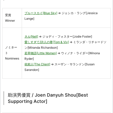
ブルースカイ[Blue Sky]
⇒ ジェシカ・ラング[Jessica
受賞
Lange]
Winner
ネル[Nell]
⇒ ジョディ・フォスター[Jodie Foster]
愛しすぎて/詩人の妻[Tom & Viv]
⇒ ミランダ・リチャードソ
ノミネー
ン[Miranda Richardson]
ト
若草物語[Little Women]
⇒ ウィノナ・ライダー[Winona
Nominees
Ryder]
依頼人[The Client]
⇒ スーザン・サランドン[Susan
Sarandon]
助演男優賞 / Joen Danyuh Shou[Best
Supporting Actor]