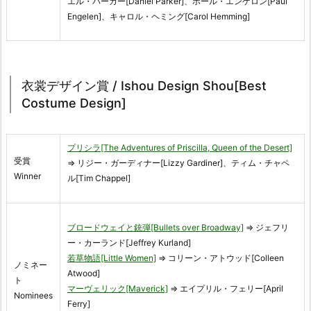
エル・パーカー[Daniel Parker]、ポール・エンゲロン[Paul
Engelen]、キャロル・ヘミング[Carol Hemming]
衣裳デザイン賞 / Ishou Design Shou[Best
Costume Design]
プリシラ[The Adventures of Priscilla, Queen of the Desert]
受賞
⇒ リジー・ガーディナー[Lizzy Gardiner]、ティム・チャペ
Winner
ル[Tim Chappel]
ブロードウェイと銃弾[Bullets over Broadway]
⇒ ジェフリ
ー・カーランド[Jeffrey Kurland]
若草物語[Little Women]
⇒ コリーン・アトウッド[Colleen
ノミネー
Atwood]
ト
マーヴェリック[Maverick]
⇒ エイプリル・フェリー[April
Nominees
Ferry]