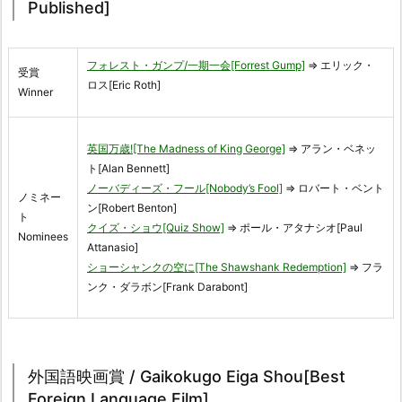
Published]
フォレスト・ガンプ/一期一会[Forrest Gump]
⇒ エリック・
受賞
ロス[Eric Roth]
Winner
英国万歳![The Madness of King George]
⇒ アラン・ベネッ
ト[Alan Bennett]
ノーバディーズ・フール[Nobody’s Fool]
⇒ ロバート・ベント
ノミネー
ン[Robert Benton]
ト
クイズ・ショウ[Quiz Show]
⇒ ポール・アタナシオ[Paul
Nominees
Attanasio]
ショーシャンクの空に[The Shawshank Redemption]
⇒ フラ
ンク・ダラボン[Frank Darabont]
外国語映画賞 / Gaikokugo Eiga Shou[Best
Foreign Language Film]