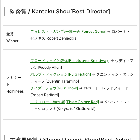
監督賞 / Kantoku Shou[Best Director]
フォレスト・ガンプ/一期一会[Forrest Gump]
⇒ ロバート・
受賞
ゼメキス[Robert Zemeckis]
Winner
ブロードウェイと銃弾[Bullets over Broadway]
⇒ ウディ・ア
レン[Woody Allen]
パルプ・フィクション[Pulp Fiction]
⇒ クエンティン・タラン
ノミネー
ティーノ[Quentin Tarantino]
ト
クイズ・ショウ[Quiz Show]
⇒ ロバート・レッドフォード
Nominees
[Robert Redford]
トリコロール/赤の愛[Three Colors: Red]
⇒ クシシュトフ・
キェシロフスキ[Krzysztof Kieślowski]
主演男優賞 / Shuen Danyuh Shou[Best Actor]