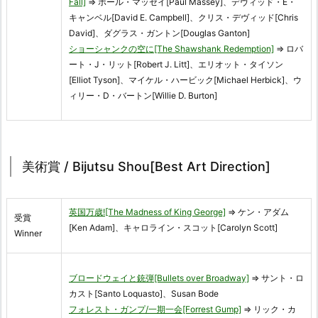
Fall]
⇒ ポール・マッセイ[Paul Massey]、デヴィッド・E・
キャンベル[David E. Campbell]、クリス・デヴィッド[Chris
David]、ダグラス・ガントン[Douglas Ganton]
ショーシャンクの空に[The Shawshank Redemption]
⇒ ロバ
ート・J・リット[Robert J. Litt]、エリオット・タイソン
[Elliot Tyson]、マイケル・ハービック[Michael Herbick]、ウ
ィリー・D・バートン[Willie D. Burton]
美術賞 / Bijutsu Shou[Best Art Direction]
英国万歳![The Madness of King George]
⇒ ケン・アダム
受賞
[Ken Adam]、キャロライン・スコット[Carolyn Scott]
Winner
ブロードウェイと銃弾[Bullets over Broadway]
⇒ サント・ロ
カスト[Santo Loquasto]、Susan Bode
フォレスト・ガンプ/一期一会[Forrest Gump]
⇒ リック・カ