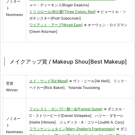
ノミネー
ャー・ディーキンス[Roger Deakins]
ト
トリコロール/赤の愛[Three Colors: Red]
⇒ ピョートル・ソ
Nominees
ボチンスキー[Piotr Sobocinski]
ワイアット・アープ[Wyatt Earp]
⇒ オーウェン・ロイズマン
[Owen Roizman]
メイクアップ賞 / Makeup Shou[Best Makeup]
エド・ウッド[Ed Wood]
⇒ ヴィ・ニール[Ve Neill]、リック・
受賞
ベイカー[Rick Baker]、Yolanda Toussieng
Winner
フォレスト・ガンプ/一期一会[Forrest Gump]
⇒ ダニエル・
C・ストリーピーク[Daniel Striepeke]、ハリー・ダモーレ
ノミネー
[Hallie D’Amore]、ジュディス・A・コリー[Judith A. Cory]
ト
フランケンシュタイン[Mary Shelley’s Frankenstein]
⇒ ダニ
Nominees