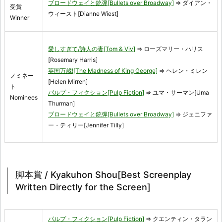
ブロードウェイと銃弾[Bullets over Broadway]
⇒ ダイアン・
受賞
ウィースト[Dianne Wiest]
Winner
愛しすぎて/詩人の妻[Tom & Viv]
⇒ ローズマリー・ハリス
[Rosemary Harris]
英国万歳![The Madness of King George]
⇒ ヘレン・ミレン
ノミネー
[Helen Mirren]
ト
パルプ・フィクション[Pulp Fiction]
⇒ ユマ・サーマン[Uma
Nominees
Thurman]
ブロードウェイと銃弾[Bullets over Broadway]
⇒ ジェニファ
ー・ティリー[Jennifer Tilly]
脚本賞 / Kyakuhon Shou[Best Screenplay
Written Directly for the Screen]
パルプ・フィクション[Pulp Fiction]
⇒ クエンティン・タラン