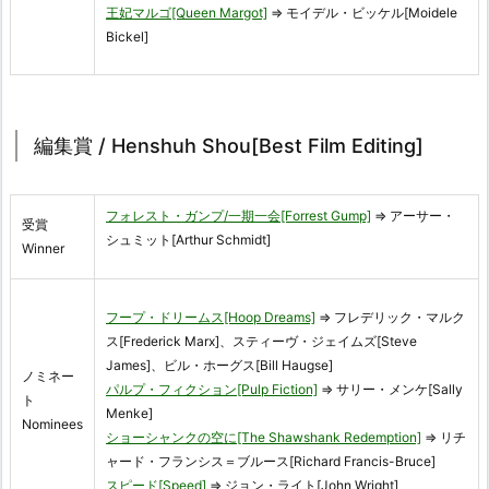
王妃マルゴ[Queen Margot]
⇒ モイデル・ビッケル[Moidele
Bickel]
編集賞 / Henshuh Shou[Best Film Editing]
フォレスト・ガンプ/一期一会[Forrest Gump]
⇒ アーサー・
受賞
シュミット[Arthur Schmidt]
Winner
フープ・ドリームス[Hoop Dreams]
⇒ フレデリック・マルク
ス[Frederick Marx]、スティーヴ・ジェイムズ[Steve
James]、ビル・ホーグス[Bill Haugse]
ノミネー
パルプ・フィクション[Pulp Fiction]
⇒ サリー・メンケ[Sally
ト
Menke]
Nominees
ショーシャンクの空に[The Shawshank Redemption]
⇒ リチ
ャード・フランシス＝ブルース[Richard Francis-Bruce]
スピード[Speed]
⇒ ジョン・ライト[John Wright]