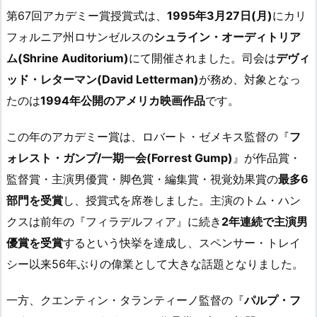
第67回アカデミー賞授賞式は、
1995年3月27日(月)
にカリ
フォルニア州ロサンゼルスの
シュライン・オーディトリア
ム(Shrine Auditorium)
にて開催されました。司会は
デヴィ
ッド・レターマン(David Letterman)
が務め、対象となっ
たのは
1994年公開のアメリカ映画作品
です。
この年のアカデミー賞は、ロバート・ゼメキス監督の『
フ
ォレスト・ガンプ/一期一会(Forrest Gump)
』が作品賞・
監督賞・主演男優賞・脚色賞・編集賞・視覚効果賞の
最多6
部門を受賞
し、授賞式を席巻しました。主演のトム・ハン
クスは前年の『フィラデルフィア』に続き
2年連続で主演男
優賞を受賞
するという快挙を達成し、スペンサー・トレイ
シー以来56年ぶりの偉業として大きな話題となりました。
一方、クエンティン・タランティーノ監督の『
パルプ・フ