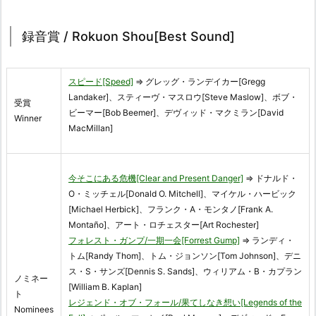
録音賞 / Rokuon Shou[Best Sound]
スピード[Speed]
⇒ グレッグ・ランデイカー[Gregg
Landaker]、スティーヴ・マスロウ[Steve Maslow]、ボブ・
受賞
ビーマー[Bob Beemer]、デヴィッド・マクミラン[David
Winner
MacMillan]
今そこにある危機[Clear and Present Danger]
⇒ ドナルド・
O・ミッチェル[Donald O. Mitchell]、マイケル・ハービック
[Michael Herbick]、フランク・A・モンタノ[Frank A.
Montaño]、アート・ロチェスター[Art Rochester]
フォレスト・ガンプ/一期一会[Forrest Gump]
⇒ ランディ・
トム[Randy Thom]、トム・ジョンソン[Tom Johnson]、デニ
ス・S・サンズ[Dennis S. Sands]、ウィリアム・B・カプラン
ノミネー
[William B. Kaplan]
ト
レジェンド・オブ・フォール/果てしなき想い[Legends of the
Nominees