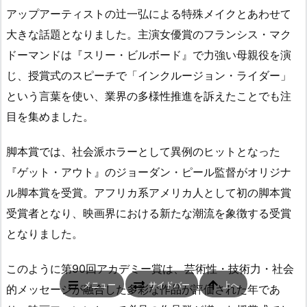
アップアーティストの辻一弘による特殊メイクとあわせて
大きな話題となりました。主演女優賞のフランシス・マク
ドーマンドは『スリー・ビルボード』で力強い母親役を演
じ、授賞式のスピーチで「インクルージョン・ライダー」
という言葉を使い、業界の多様性推進を訴えたことでも注
目を集めました。
脚本賞では、社会派ホラーとして異例のヒットとなった
『ゲット・アウト』のジョーダン・ピール監督がオリジナ
ル脚本賞を受賞。アフリカ系アメリカ人として初の脚本賞
受賞者となり、映画界における新たな潮流を象徴する受賞
となりました。
このように第90回アカデミー賞は、芸術性・技術力・社会
メニュー
サイドバー
上へ
的メッセージが融合した多彩な作品が評価された年であ