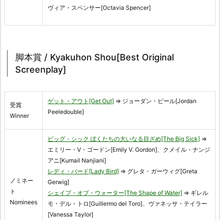
ヴィア・スペンサー[Octavia Spencer]
脚本賞 / Kyakuhon Shou[Best Original
Screenplay]
ゲット・アウト[Get Out]
⇒ ジョーダン・ピール[Jordan
受賞
Peeledouble]
Winner
ビッグ・シック ぼくたちの大いなる目ざめ[The Big Sick]
⇒
エミリー・V・ゴードン[Emily V. Gordon]、クメイル・ナンジ
アニ[Kumail Nanjiani]
レディ・バード[Lady Bird]
⇒ グレタ・ガーウィグ[Greta
ノミネー
Gerwig]
ト
シェイプ・オブ・ウォーター[The Shape of Water]
⇒ ギレル
Nominees
モ・デル・トロ[Guillermo del Toro]、ヴァネッサ・テイラー
[Vanessa Taylor]