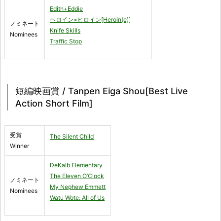
Edith+Eddie
ヘロイン×ヒロイン[Heroin(e)]
ノミネート
Knife Skills
Nominees
Traffic Stop
短編映画賞 / Tanpen Eiga Shou[Best Live
Action Short Film]
受賞
The Silent Child
Winner
DeKalb Elementary
The Eleven O’Clock
ノミネート
My Nephew Emmett
Nominees
Watu Wote: All of Us