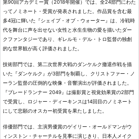
第90回アカデミー賞（2018年開催）では、全24部門にわた
ってノミネート・受賞が発表されました。作品賞を含む最
多4冠に輝いた『シェイプ・オブ・ウォーター』は、冷戦時
代を舞台に声を出せない女性と水生生物の愛を描いたダー
クファンタジーであり、ギレルモ・デル・トロ監督の独創
的な世界観が高く評価されました。
技術部門では、第二次世界大戦のダンケルク撤退作戦を描
いた『ダンケルク』が3部門を制覇し、クリストファー・ノ
ーラン監督の圧倒的な映像・音響演出が評価されました。
『ブレードランナー 2049』は撮影賞と視覚効果賞の2部門
で受賞し、ロジャー・ディーキンスは14回目のノミネート
にして悲願のオスカー初受賞を果たしました。
俳優部門では、主演男優賞のゲイリー・オールドマンがウ
ィンストン・チャーチルを見事に演じきり、日本人メイク