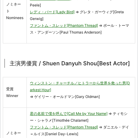
ノミネー
Peele]
ト
レディ・バード[Lady Bird]
⇒ グレタ・ガーウィグ[Greta
Nominees
Gerwig]
ファントム・スレッド[Phantom Thread]
⇒ ポール・トーマ
ス・アンダーソン[Paul Thomas Anderson]
主演男優賞 / Shuen Danyuh Shou[Best Actor]
ウィンストン・チャーチル／ヒトラーから世界を救った男[D
受賞
arkest Hour]
Winner
⇒ ゲイリー・オールドマン[Gary Oldman]
君の名前で僕を呼んで[Call Me by Your Name]
⇒ ティモシ
ー・シャラメ[Timothée Chalamet]
ファントム・スレッド[Phantom Thread]
⇒ ダニエル・デイ
ノミネー
＝ルイス[Daniel Day-Lewis]