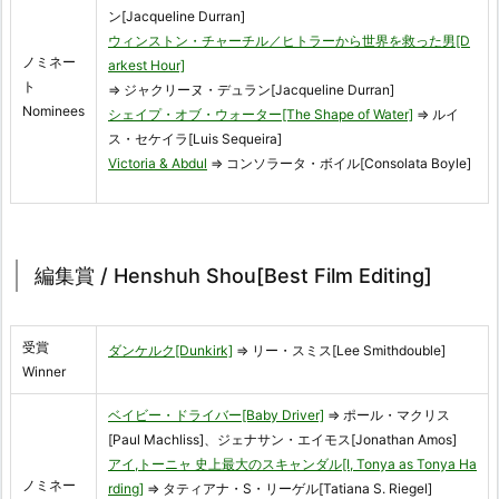
ン[Jacqueline Durran]
ウィンストン・チャーチル／ヒトラーから世界を救った男[D
ノミネー
arkest Hour]
ト
⇒ ジャクリーヌ・デュラン[Jacqueline Durran]
Nominees
シェイプ・オブ・ウォーター[The Shape of Water]
⇒ ルイ
ス・セケイラ[Luis Sequeira]
Victoria & Abdul
⇒ コンソラータ・ボイル[Consolata Boyle]
編集賞 / Henshuh Shou[Best Film Editing]
受賞
ダンケルク[Dunkirk]
⇒ リー・スミス[Lee Smithdouble]
Winner
ベイビー・ドライバー[Baby Driver]
⇒ ポール・マクリス
[Paul Machliss]、ジェナサン・エイモス[Jonathan Amos]
アイ,トーニャ 史上最大のスキャンダル[I, Tonya as Tonya Ha
ノミネー
rding]
⇒ タティアナ・S・リーゲル[Tatiana S. Riegel]