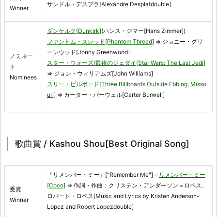
サンドル・デスプラ[Alexandre Desplatdouble]
Winner
ダンケルク[Dunkirk]
(ハンス・ジマー[Hans Zimmer])
ファントム・スレッド[Phantom Thread]
⇒ ジョニー・グリ
ーンウッド[Jonny Greenwood]
ノミネー
スター・ウォーズ/最後のジェダイ[Star Wars: The Last Jedi]
ト
⇒ ジョン・ウィリアムズ[John Williams]
Nominees
スリー・ビルボード[Three Billboards Outside Ebbing, Misso
uri]
⇒ カーター・バーウェル[Carter Burwell]
歌曲賞 / Kashou Shou[Best Original Song]
「リメンバー・ミー」[“Remember Me"] –
リメンバー・ミー
[Coco]
⇒ 作詞・作曲：クリステン・アンダーソン＝ロペス、
受賞
ロバート・ロペス[Music and Lyrics by Kristen Anderson-
Winner
Lopez and Robert Lopezdouble]