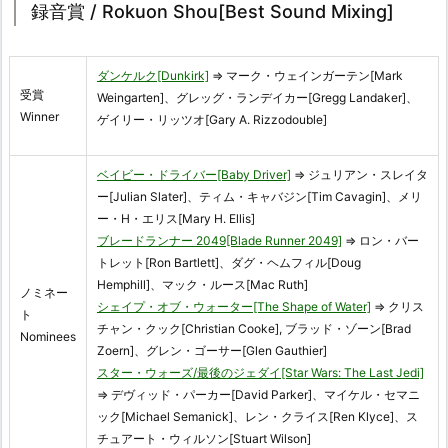
録音賞 / Rokuon Shou[Best Sound Mixing]
ダンケルク[Dunkirk]
⇒ マーク・ウェインガーテン[Mark
受賞
Weingarten]、グレッグ・ランデイカー[Gregg Landaker]、
Winner
ゲイリー・リッツオ[Gary A. Rizzodouble]
ベイビー・ドライバー[Baby Driver]
⇒ ジュリアン・スレイタ
ー[Julian Slater]、ティム・キャバジン[Tim Cavagin]、メリ
ー・H・エリス[Mary H. Ellis]
ブレードランナー 2049[Blade Runner 2049]
⇒ ロン・バー
トレット[Ron Bartlett]、ダグ・ヘムフィル[Doug
Hemphill]、マック・ルース[Mac Ruth]
ノミネー
シェイプ・オブ・ウォーター[The Shape of Water]
⇒ クリス
ト
チャン・クック[Christian Cooke], ブラッド・ゾーン[Brad
Nominees
Zoern]、グレン・ゴーサー[Glen Gauthier]
スター・ウォーズ/最後のジェダイ[Star Wars: The Last Jedi]
⇒ デヴィッド・パーカー[David Parker]、マイケル・セマニ
ック[Michael Semanick]、レン・クライス[Ren Klyce]、ス
チュアート・ウィルソン[Stuart Wilson]