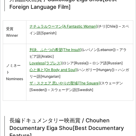
Foreign Language Film]
ナチュラルウーマン[A Fantastic Woman]
(チリ[Chile]) – スペ
受賞
イン語[Spanish]
Winner
判決、ふたつの希望[The Insult]
(レバノン[Lebanon]) – アラ
ビア語[Arabic]
Loveless[ラブレス]
(ロシア[Russia]) – ロシア語[Russian]
ノミネー
心と体と[On Body and Soul]
(ハンガリー[Hungary]) – ハンガ
ト
リー語[Hungarian]
Nominees
ザ・スクエア 思いやりの聖域[The Square]
(スウェーデン
[Sweden]) – スウェーデン語[Swedish]
長編ドキュメンタリー映画賞 / Chouhen
Documentary Eiga Shou[Best Documentary
Feature]