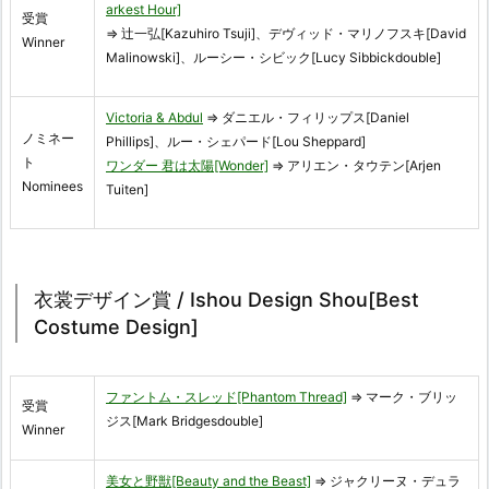
arkest Hour]
受賞
⇒ 辻一弘[Kazuhiro Tsuji]、デヴィッド・マリノフスキ[David
Winner
Malinowski]、ルーシー・シビック[Lucy Sibbickdouble]
Victoria & Abdul
⇒ ダニエル・フィリップス[Daniel
ノミネー
Phillips]、ルー・シェパード[Lou Sheppard]
ト
ワンダー 君は太陽[Wonder]
⇒ アリエン・タウテン[Arjen
Nominees
Tuiten]
衣裳デザイン賞 / Ishou Design Shou[Best
Costume Design]
ファントム・スレッド[Phantom Thread]
⇒ マーク・ブリッ
受賞
ジス[Mark Bridgesdouble]
Winner
美女と野獣[Beauty and the Beast]
⇒ ジャクリーヌ・デュラ