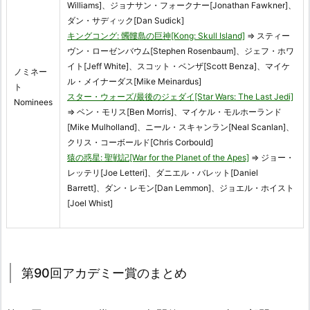
Williams]、ジョナサン・フォークナー[Jonathan Fawkner]、
ダン・サディック[Dan Sudick]
キングコング: 髑髏島の巨神[Kong: Skull Island]
⇒ スティー
ヴン・ローゼンバウム[Stephen Rosenbaum]、ジェフ・ホワ
イト[Jeff White]、スコット・ベンザ[Scott Benza]、マイケ
ノミネー
ル・メイナーダス[Mike Meinardus]
ト
スター・ウォーズ/最後のジェダイ[Star Wars: The Last Jedi]
Nominees
⇒ ベン・モリス[Ben Morris]、マイケル・モルホーランド
[Mike Mulholland]、ニール・スキャンラン[Neal Scanlan]、
クリス・コーボールド[Chris Corbould]
猿の惑星: 聖戦記[War for the Planet of the Apes]
⇒ ジョー・
レッテリ[Joe Letteri]、ダニエル・バレット[Daniel
Barrett]、ダン・レモン[Dan Lemmon]、ジョエル・ホイスト
[Joel Whist]
第90回アカデミー賞のまとめ