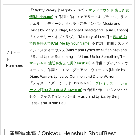
「Mighty River」[“Mighty River"] –
マッドバウンド 哀しき友
情[Mudbound]
⇒ 作詞・作曲：メアリー・J. ブライジ、ラフ
ァエル・サディーク、タウラ・スティンソン[Music and
Lyrics by Mary J. Blige, Raphael Saadiq and Taura Stinson]
「ミステリー・オブ・ラヴ」[“Mystery of Love"] –
君の名前
で僕を呼んで[Call Me by Your Name]
⇒ 作詞・作曲：スフィ
アン・スティーヴンス[Music and Lyrics by Sufjan Stevens]
ノミネー
「Stand Up for Something」[“Stand Up for Something"] –
ト
マーシャル 法廷を変えた男[Marshall]
⇒ 作曲：ダイアン・ウ
Nominees
ォーレン、作詞：コモン、ダイアン・ウォーレン[Music by
Diane Warren; Lyrics by Common and Diane Warren]
「ディス・イズ・ミー」[“This Is Me"] –
グレイテスト・ショ
ーマン[The Greatest Showman]
⇒ 作詞・作曲：ベンジ・パ
セク、ジャスティン・ポール[Music and Lyrics by Benj
Pasek and Justin Paul]
音響編集賞 / Onkyou Henshuh Shou[Best