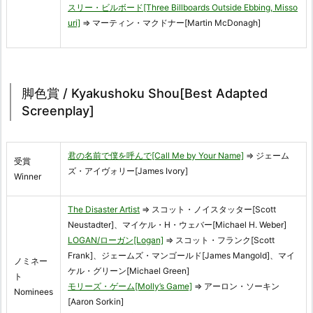
スリー・ビルボード[Three Billboards Outside Ebbing, Misso
uri]
⇒ マーティン・マクドナー[Martin McDonagh]
脚色賞 / Kyakushoku Shou[Best Adapted
Screenplay]
君の名前で僕を呼んで[Call Me by Your Name]
⇒ ジェーム
受賞
ズ・アイヴォリー[James Ivory]
Winner
The Disaster Artist
⇒ スコット・ノイスタッター[Scott
Neustadter]、マイケル・H・ウェバー[Michael H. Weber]
LOGAN/ローガン[Logan]
⇒ スコット・フランク[Scott
Frank]、ジェームズ・マンゴールド[James Mangold]、マイ
ノミネー
ケル・グリーン[Michael Green]
ト
モリーズ・ゲーム[Molly’s Game]
⇒ アーロン・ソーキン
Nominees
[Aaron Sorkin]