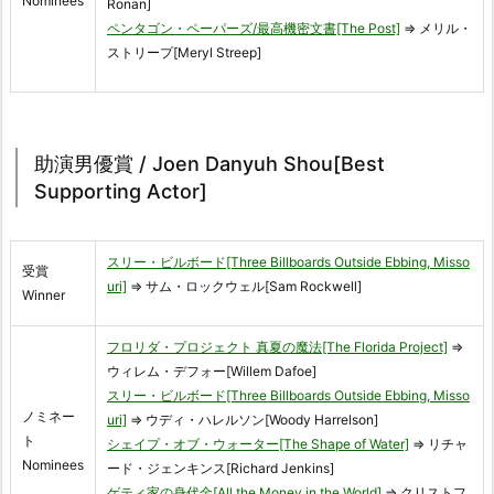
Nominees
Ronan]
ペンタゴン・ペーパーズ/最高機密文書[The Post]
⇒ メリル・
ストリープ[Meryl Streep]
助演男優賞 / Joen Danyuh Shou[Best
Supporting Actor]
スリー・ビルボード[Three Billboards Outside Ebbing, Misso
受賞
uri]
⇒ サム・ロックウェル[Sam Rockwell]
Winner
フロリダ・プロジェクト 真夏の魔法[The Florida Project]
⇒
ウィレム・デフォー[Willem Dafoe]
スリー・ビルボード[Three Billboards Outside Ebbing, Misso
ノミネー
uri]
⇒ ウディ・ハレルソン[Woody Harrelson]
ト
シェイプ・オブ・ウォーター[The Shape of Water]
⇒ リチャ
Nominees
ード・ジェンキンス[Richard Jenkins]
ゲティ家の身代金[All the Money in the World]
⇒ クリストフ