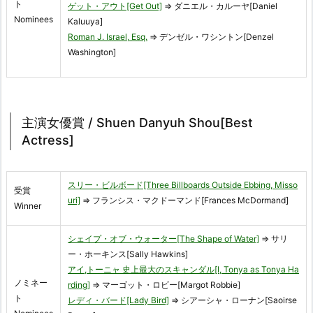
ト
ゲット・アウト[Get Out]
⇒ ダニエル・カルーヤ[Daniel
Nominees
Kaluuya]
Roman J. Israel, Esq.
⇒ デンゼル・ワシントン[Denzel
Washington]
主演女優賞 / Shuen Danyuh Shou[Best
Actress]
スリー・ビルボード[Three Billboards Outside Ebbing, Misso
受賞
uri]
⇒ フランシス・マクドーマンド[Frances McDormand]
Winner
シェイプ・オブ・ウォーター[The Shape of Water]
⇒ サリ
ー・ホーキンス[Sally Hawkins]
アイ,トーニャ 史上最大のスキャンダル[I, Tonya as Tonya Ha
ノミネー
rding]
⇒ マーゴット・ロビー[Margot Robbie]
ト
レディ・バード[Lady Bird]
⇒ シアーシャ・ローナン[Saoirse