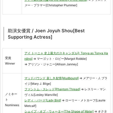
ァー・プラマー[Christopher Plummer]
助演女優賞 / Joen Joyuh Shou[Best
Supporting Actress]
アイ,トーニャ 史上最大のスキャンダル[I, Tonya as Tonya Ha
受賞
rding]
⇒ マーゴット・ロビー[Margot Robbie]
Winner
⇒ アリソン・ジャニー[Allison Janney]
マッドバウンド 哀しき友情[Mudbound]
⇒ メアリー・J. ブラ
イジ[Mary J. Blige]
ファントム・スレッド[Phantom Thread]
⇒ レスリー・マン
ノミネー
ヴィル[Lesley Manville]
ト
レディ・バード[Lady Bird]
⇒ ローリー・メトカーフ[Laurie
Nominees
Metcalf]
シェイプ・オブ・ウォーター[The Shape of Water]
⇒ オクタ