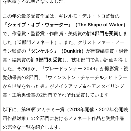
を象徴する式典となりました。
この年の最多受賞作品は、ギレルモ・デル・トロ監督の
『シェイプ・オブ・ウォーター』（The Shape of Water）
で、作品賞・監督賞・作曲賞・美術賞の
計4部門を受賞
しま
した（13部門ノミネート）。また、クリストファー・ノー
ラン監督の
『ダンケルク』（Dunkirk）
が音響編集賞・録音
賞・編集賞の
計3部門を受賞
し、技術部門で高い評価を得ま
した。そのほか、『ブレードランナー 2049』が撮影賞・視
覚効果賞の2部門、『ウィンストン・チャーチル／ヒトラー
から世界を救った男』がメイクアップ＆ヘアスタイリング
賞・主演男優賞の2部門でそれぞれ受賞しています。
以下に、第90回アカデミー賞（2018年開催・2017年公開映
画作品対象）の全部門におけるノミネート作品と受賞作品
の完全な一覧を紹介します。