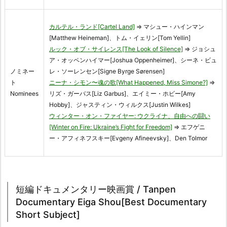
カルテル・ランド[Cartel Land]
⇒ マシュー・ハインマン
[Matthew Heineman]、トム・イェリン[Tom Yellin]
ルック・オブ・サイレンス[The Look of Silence]
⇒ ジョシュ
ア・オッペンハイマー[Joshua Oppenheimer]、シーネ・ビュ
ノミネー
レ・ソーレンセン[Signe Byrge Sørensen]
ト
ニーナ・シモン〜魂の歌[What Happened, Miss Simone?]
⇒
Nominees
リズ・ガーバス[Liz Garbus]、エイミー・ホビー[Amy
Hobby]、ジャスティン・ウィルクス[Justin Wilkes]
ウィンター・オン・ファイヤー: ウクライナ、自由への闘い
[Winter on Fire: Ukraine’s Fight for Freedom]
⇒ エフゲニ
ー・アフィネフスキー[Evgeny Afineevsky]、Den Tolmor
短編ドキュメンタリー映画賞 / Tanpen
Documentary Eiga Shou[Best Documentary
Short Subject]