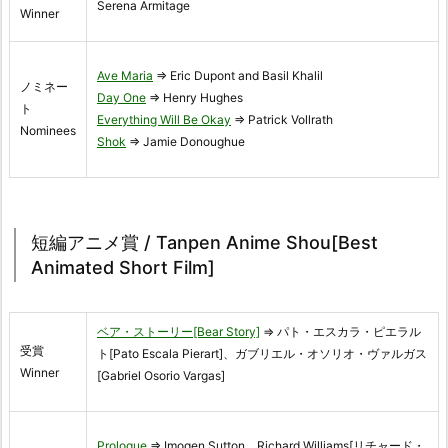
Serena Armitage
Winner
Ave Maria
⇒ Eric Dupont and Basil Khalil
ノミネー
Day One
⇒ Henry Hughes
ト
Everything Will Be Okay
⇒ Patrick Vollrath
Nominees
Shok
⇒ Jamie Donoughue
短編アニメ賞 / Tanpen Anime Shou[Best
Animated Short Film]
ベア・ストーリー[Bear Story]
⇒ パト・エスカラ・ピエラル
受賞
ト[Pato Escala Pierart]、ガブリエル・オソリオ・ヴァルガス
Winner
[Gabriel Osorio Vargas]
Prologue
⇒ Imogen Sutton、Richard Williams[リチャード・