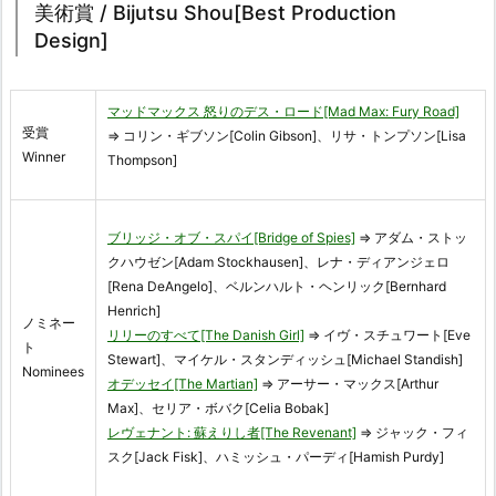
美術賞 / Bijutsu Shou[Best Production
Design]
マッドマックス 怒りのデス・ロード[Mad Max: Fury Road]
受賞
⇒ コリン・ギブソン[Colin Gibson]、リサ・トンプソン[Lisa
Winner
Thompson]
ブリッジ・オブ・スパイ[Bridge of Spies]
⇒ アダム・ストッ
クハウゼン[Adam Stockhausen]、レナ・ディアンジェロ
[Rena DeAngelo]、ベルンハルト・ヘンリック[Bernhard
Henrich]
ノミネー
リリーのすべて[The Danish Girl]
⇒ イヴ・スチュワート[Eve
ト
Stewart]、マイケル・スタンディッシュ[Michael Standish]
Nominees
オデッセイ[The Martian]
⇒ アーサー・マックス[Arthur
Max]、セリア・ボバク[Celia Bobak]
レヴェナント: 蘇えりし者[The Revenant]
⇒ ジャック・フィ
スク[Jack Fisk]、ハミッシュ・パーディ[Hamish Purdy]