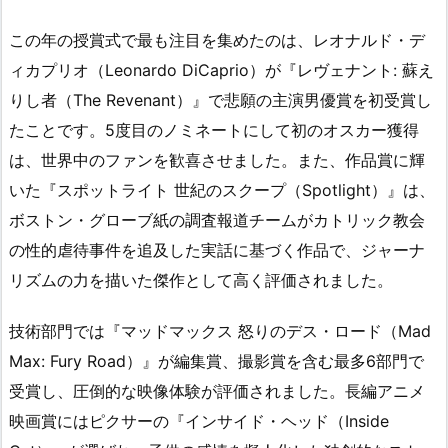
この年の授賞式で最も注目を集めたのは、レオナルド・デ
ィカプリオ（Leonardo DiCaprio）が『レヴェナント: 蘇え
りし者（The Revenant）』で悲願の主演男優賞を初受賞し
たことです。5度目のノミネートにして初のオスカー獲得
は、世界中のファンを歓喜させました。また、作品賞に輝
いた『スポットライト 世紀のスクープ（Spotlight）』は、
ボストン・グローブ紙の調査報道チームがカトリック教会
の性的虐待事件を追及した実話に基づく作品で、ジャーナ
リズムの力を描いた傑作として高く評価されました。
技術部門では『マッドマックス 怒りのデス・ロード（Mad
Max: Fury Road）』が編集賞、撮影賞を含む最多6部門で
受賞し、圧倒的な映像体験が評価されました。長編アニメ
映画賞にはピクサーの『インサイド・ヘッド（Inside