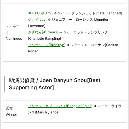
キャロル[Carol]
⇒ ケイト・ブランシェット[Cate Blanchett]
ジョイ[Joy]
⇒ ジェニファー・ローレンス [Jennifer
ノミネー
Lawrence]
ト
さざなみ[45 Years]
⇒ シャーロット・ランプリング
Nominees
[Charlotte Rampling]
ブルックリン[Brooklyn]
⇒ シアーシャ・ローナン[Saoirse
Ronan]
助演男優賞 / Joen Danyuh Shou[Best
Supporting Actor]
ブリッジ・オブ・スパイ[Bridge of Spies]
⇒ マーク・ライラ
受賞
ンス[Mark Rylance]
Winner