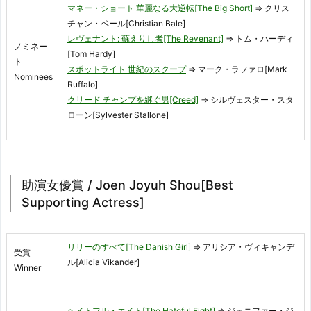
マネー・ショート 華麗なる大逆転[The Big Short]
⇒ クリス
チャン・ベール[Christian Bale]
レヴェナント: 蘇えりし者[The Revenant]
⇒ トム・ハーディ
ノミネー
[Tom Hardy]
ト
スポットライト 世紀のスクープ
⇒ マーク・ラファロ[Mark
Nominees
Ruffalo]
クリード チャンプを継ぐ男[Creed]
⇒ シルヴェスター・スタ
ローン[Sylvester Stallone]
助演女優賞 / Joen Joyuh Shou[Best
Supporting Actress]
リリーのすべて[The Danish Girl]
⇒ アリシア・ヴィキャンデ
受賞
ル[Alicia Vikander]
Winner
ヘイトフル・エイト[The Hateful Eight]
⇒ ジェニファー・ジ