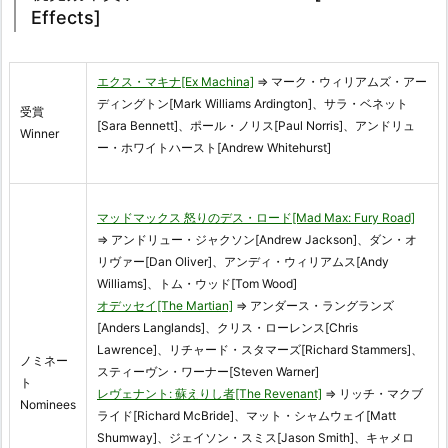
Effects]
エクス・マキナ[Ex Machina]
⇒ マーク・ウィリアムズ・アー
ディングトン[Mark Williams Ardington]、サラ・ベネット
受賞
[Sara Bennett]、ポール・ノリス[Paul Norris]、アンドリュ
Winner
ー・ホワイトハースト[Andrew Whitehurst]
マッドマックス 怒りのデス・ロード[Mad Max: Fury Road]
⇒ アンドリュー・ジャクソン[Andrew Jackson]、ダン・オ
リヴァー[Dan Oliver]、アンディ・ウィリアムス[Andy
Williams]、トム・ウッド[Tom Wood]
オデッセイ[The Martian]
⇒ アンダース・ラングランズ
[Anders Langlands]、クリス・ローレンス[Chris
Lawrence]、リチャード・スタマーズ[Richard Stammers]、
ノミネー
スティーヴン・ワーナー[Steven Warner]
ト
レヴェナント: 蘇えりし者[The Revenant]
⇒ リッチ・マクブ
Nominees
ライド[Richard McBride]、マット・シャムウェイ[Matt
Shumway]、ジェイソン・スミス[Jason Smith]、キャメロ