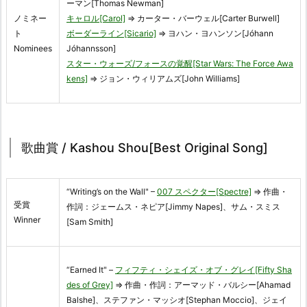
ーマン[Thomas Newman]
ノミネー
キャロル[Carol]
⇒ カーター・バーウェル[Carter Burwell]
ト
ボーダーライン[Sicario]
⇒ ヨハン・ヨハンソン[Jóhann
Nominees
Jóhannsson]
スター・ウォーズ/フォースの覚醒[Star Wars: The Force Awa
kens]
⇒ ジョン・ウィリアムズ[John Williams]
歌曲賞 / Kashou Shou[Best Original Song]
“Writing’s on the Wall" –
007 スペクター[Spectre]
⇒ 作曲・
受賞
作詞：ジェームス・ネピア[Jimmy Napes]、サム・スミス
Winner
[Sam Smith]
“Earned It" –
フィフティ・シェイズ・オブ・グレイ[Fifty Sha
des of Grey]
⇒ 作曲・作詞：アーマッド・バルシー[Ahamad
Balshe]、ステファン・マッシオ[Stephan Moccio]、ジェイ