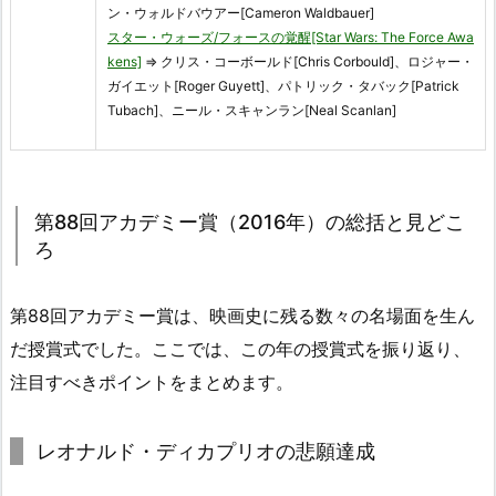
ン・ウォルドバウアー[Cameron Waldbauer]
スター・ウォーズ/フォースの覚醒[Star Wars: The Force Awa
kens]
⇒ クリス・コーボールド[Chris Corbould]、ロジャー・
ガイエット[Roger Guyett]、パトリック・タバック[Patrick
Tubach]、ニール・スキャンラン[Neal Scanlan]
第88回アカデミー賞（2016年）の総括と見どこ
ろ
第88回アカデミー賞は、映画史に残る数々の名場面を生ん
だ授賞式でした。ここでは、この年の授賞式を振り返り、
注目すべきポイントをまとめます。
レオナルド・ディカプリオの悲願達成