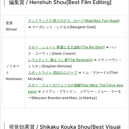
編集賞 / Henshuh Shou[Best Film Editing]
マッドマックス 怒りのデス・ロード[Mad Max: Fury Road]
受賞
⇒ マーガレット・シクセル[Margaret Sixel]
Winner
マネー・ショート 華麗なる大逆転[The Big Short]
⇒ ハン
ク・コーウィン[Hank Corwin]
レヴェナント: 蘇えりし者[The Revenant]
⇒ スティーヴン・
ノミネー
ミリオン[Stephen Mirrione]
ト
スポットライト 世紀のスクープ
⇒ トム・マカードル[Tom
Nominees
McArdle]
スター・ウォーズ/フォースの覚醒[Star Wars: The Force Awa
kens]
⇒ メリアン・ブランドン、メアリー・ジョー・マーキ
ー[Maryann Brandon and Mary Jo Markey]
視覚効果賞 / Shikaku Kouka Shou[Best Visual