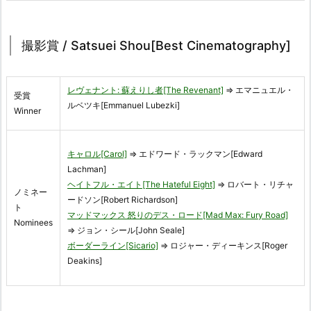
撮影賞 / Satsuei Shou[Best Cinematography]
レヴェナント: 蘇えりし者[The Revenant]
⇒ エマニュエル・
受賞
ルベツキ[Emmanuel Lubezki]
Winner
キャロル[Carol]
⇒ エドワード・ラックマン[Edward
Lachman]
ヘイトフル・エイト[The Hateful Eight]
⇒ ロバート・リチャ
ノミネー
ードソン[Robert Richardson]
ト
マッドマックス 怒りのデス・ロード[Mad Max: Fury Road]
Nominees
⇒ ジョン・シール[John Seale]
ボーダーライン[Sicario]
⇒ ロジャー・ディーキンス[Roger
Deakins]