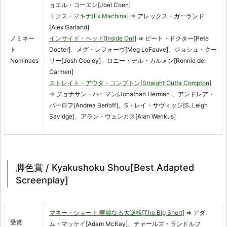
ョエル・コーエン[Joel Coen]
エクス・マキナ[Ex Machina]
⇒ アレックス・ガーランド
[Alex Garland]
ノミネー
インサイド・ヘッド[Inside Out]
⇒ ピート・ドクター[Pete
ト
Docter]、メグ・レフォーヴ[Meg LeFauve]、ジョシュ・クー
Nominees
リー[Josh Cooley]、ロニー・デル・カルメン[Ronnie del
Carmen]
ストレイト・アウタ・コンプトン[Straight Outta Compton]
⇒ ジョナサン・ハーマン[Jonathan Herman]、アンドレア・
バーロフ[Andrea Berloff]、S・レイ・サヴィッジ[S. Leigh
Savidge]、アラン・ウェンカス[Alan Wenkus]
脚色賞 / Kyakushoku Shou[Best Adapted
Screenplay]
マネー・ショート 華麗なる大逆転[The Big Short]
⇒ アダ
受賞
ム・マッケイ[Adam McKay]、チャールズ・ランドルフ