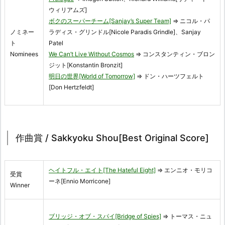
ウィリアムズ]
ボクのスーパーチーム[Sanjay’s Super Team]
⇒ ニコル・パ
ノミネー
ラディス・グリンドル[Nicole Paradis Grindle]、Sanjay
ト
Patel
Nominees
We Can’t Live Without Cosmos
⇒ コンスタンティン・ブロン
ジット[Konstantin Bronzit]
明日の世界[World of Tomorrow]
⇒ ドン・ハーツフェルト
[Don Hertzfeldt]
作曲賞 / Sakkyoku Shou[Best Original Score]
ヘイトフル・エイト[The Hateful Eight]
⇒ エンニオ・モリコ
受賞
ーネ[Ennio Morricone]
Winner
ブリッジ・オブ・スパイ[Bridge of Spies]
⇒ トーマス・ニュ