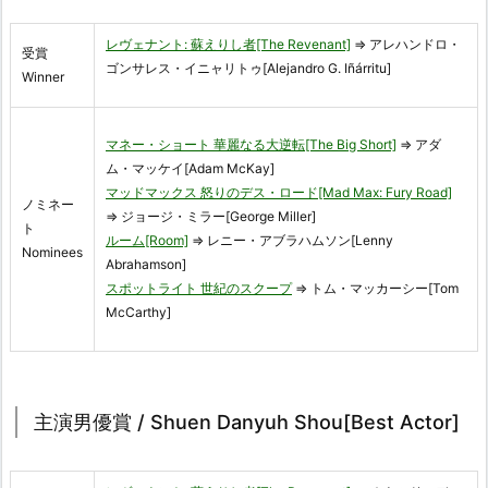
レヴェナント: 蘇えりし者[The Revenant]
⇒ アレハンドロ・
受賞
ゴンサレス・イニャリトゥ[Alejandro G. Iñárritu]
Winner
マネー・ショート 華麗なる大逆転[The Big Short]
⇒ アダ
ム・マッケイ[Adam McKay]
マッドマックス 怒りのデス・ロード[Mad Max: Fury Road]
ノミネー
⇒ ジョージ・ミラー[George Miller]
ト
ルーム[Room]
⇒ レニー・アブラハムソン[Lenny
Nominees
Abrahamson]
スポットライト 世紀のスクープ
⇒ トム・マッカーシー[Tom
McCarthy]
主演男優賞 / Shuen Danyuh Shou[Best Actor]