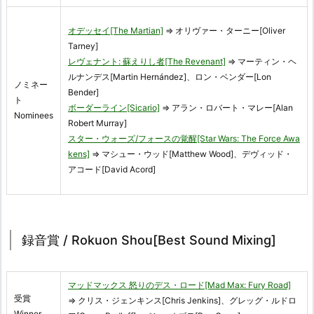
オデッセイ[The Martian]
⇒ オリヴァー・ターニー[Oliver
Tarney]
レヴェナント: 蘇えりし者[The Revenant]
⇒ マーティン・ヘ
ルナンデス[Martin Hernández]、ロン・ベンダー[Lon
ノミネー
Bender]
ト
ボーダーライン[Sicario]
⇒ アラン・ロバート・マレー[Alan
Nominees
Robert Murray]
スター・ウォーズ/フォースの覚醒[Star Wars: The Force Awa
kens]
⇒ マシュー・ウッド[Matthew Wood]、デヴィッド・
アコード[David Acord]
録音賞 / Rokuon Shou[Best Sound Mixing]
マッドマックス 怒りのデス・ロード[Mad Max: Fury Road]
受賞
⇒ クリス・ジェンキンス[Chris Jenkins]、グレッグ・ルドロ
Winner