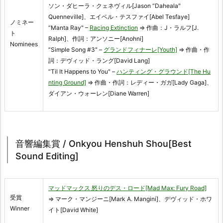
ソン・ダヒーラ・クェネヴィル[Jason “Daheala"
Quenneville]、エイベル・テスファイ[Abel Tesfaye]
ノミネー
“Manta Ray" –
Racing Extinction
⇒ 作曲：J・ラルフ[J.
ト
Ralph]、作詞：アンソニー[Anohni]
Nominees
“Simple Song #3" –
グランドフィナーレ[Youth]
⇒ 作曲・作
詞：デヴィッド・ラング[David Lang]
“Til It Happens to You" –
ハンティング・グラウンド[The Hu
nting Ground]
⇒ 作曲・作詞：レディー・ガガ[Lady Gaga]、
ダイアン・ウォーレン[Diane Warren]
音響編集賞 / Onkyou Henshuh Shou[Best
Sound Editing]
マッドマックス 怒りのデス・ロード[Mad Max: Fury Road]
受賞
⇒ マーク・マンジーニ[Mark A. Mangini]、デヴィッド・ホワ
Winner
イト[David White]