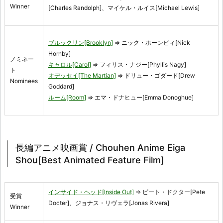
Winner
[Charles Randolph]、マイケル・ルイス[Michael Lewis]
ブルックリン[Brooklyn]
⇒ ニック・ホーンビィ[Nick
Hornby]
ノミネー
キャロル[Carol]
⇒ フィリス・ナジー[Phyllis Nagy]
ト
オデッセイ[The Martian]
⇒ ドリュー・ゴダード[Drew
Nominees
Goddard]
ルーム[Room]
⇒ エマ・ドナヒュー[Emma Donoghue]
長編アニメ映画賞 / Chouhen Anime Eiga
Shou[Best Animated Feature Film]
インサイド・ヘッド[Inside Out]
⇒ ピート・ドクター[Pete
受賞
Docter]、ジョナス・リヴェラ[Jonas Rivera]
Winner