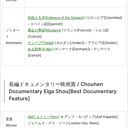
彷徨える河[Embrace of the Serpent]
(コロンビア[Colombia])
– スペイン語[Spanish]
ノミネー
裸足の季節[Mustang]
(フランス[France]) – トルコ語
ト
[Turkish]
Nominees
ディーブ[Theeb]
(ヨルダン[Jordan]) – アラビア語[Arabic]
ある戦争[A War]
(デンマーク[Denmark]) – デンマーク
[Danish]
長編ドキュメンタリー映画賞 / Chouhen
Documentary Eiga Shou[Best Documentary
Feature]
AMY エイミー[Amy]
⇒ アシフ・カパディア[Asif Kapadia]、
受賞
ジェームズ・ゲイ・リース[James Gay-Rees]
Winner