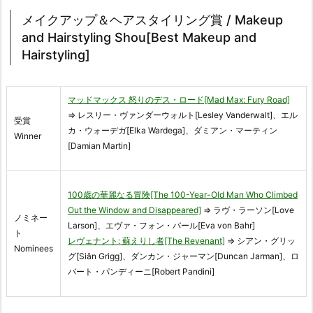
メイクアップ＆ヘアスタイリング賞 / Makeup
and Hairstyling Shou[Best Makeup and
Hairstyling]
マッドマックス 怒りのデス・ロード[Mad Max: Fury Road]
⇒ レスリー・ヴァンダーウォルト[Lesley Vanderwalt]、エル
受賞
カ・ウォーデガ[Elka Wardega]、ダミアン・マーティン
Winner
[Damian Martin]
100歳の華麗なる冒険[The 100-Year-Old Man Who Climbed
Out the Window and Disappeared]
⇒ ラヴ・ラーソン[Love
ノミネー
Larson]、エヴァ・フォン・バール[Eva von Bahr]
ト
レヴェナント: 蘇えりし者[The Revenant]
⇒ シアン・グリッ
Nominees
グ[Siân Grigg]、ダンカン・ジャーマン[Duncan Jarman]、ロ
バート・パンディーニ[Robert Pandini]