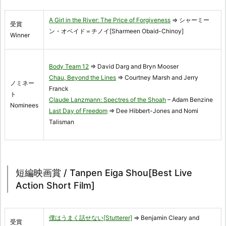
A Girl in the River: The Price of Forgiveness
⇒ シャーミー
受賞
ン・オベイド＝チノイ[Sharmeen Obaid-Chinoy]
Winner
Body Team 12
⇒ David Darg and Bryn Mooser
Chau, Beyond the Lines
⇒ Courtney Marsh and Jerry
ノミネー
Franck
ト
Claude Lanzmann: Spectres of the Shoah
– Adam Benzine
Nominees
Last Day of Freedom
⇒ Dee Hibbert-Jones and Nomi
Talisman
短編映画賞 / Tanpen Eiga Shou[Best Live
Action Short Film]
僕はうまく話せない[Stutterer]
⇒ Benjamin Cleary and
受賞