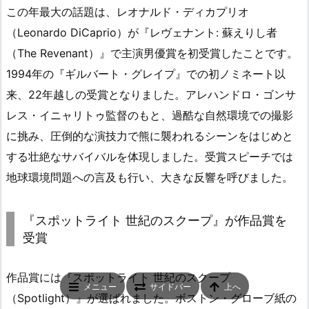
この年最大の話題は、レオナルド・ディカプリオ
（Leonardo DiCaprio）が『レヴェナント: 蘇えりし者
（The Revenant）』で主演男優賞を初受賞したことです。
1994年の『ギルバート・グレイプ』での初ノミネート以
来、22年越しの受賞となりました。アレハンドロ・ゴンサ
レス・イニャリトゥ監督のもと、過酷な自然環境での撮影
に挑み、圧倒的な演技力で熊に襲われるシーンをはじめと
する壮絶なサバイバルを体現しました。受賞スピーチでは
地球環境問題への言及も行い、大きな反響を呼びました。
『スポットライト 世紀のスクープ』が作品賞を
受賞
作品賞には『スポットライト 世紀のスクープ
メニュー
サイドバー
上へ
（Spotlight）』が選ばれました。ボストン・グローブ紙の