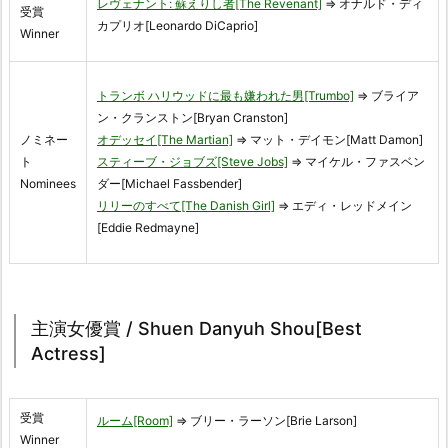
レヴェナント: 蘇えりし者[The Revenant]
⇒ オナルド・ディ
受賞
カプリオ[Leonardo DiCaprio]
Winner
トランボ ハリウッドに最も嫌われた男[Trumbo]
⇒ ブライア
ン・クランストン[Bryan Cranston]
ノミネー
オデッセイ[The Martian]
⇒ マット・デイモン[Matt Damon]
ト
スティーブ・ジョブズ[Steve Jobs]
⇒ マイケル・ファスベン
Nominees
ダー[Michael Fassbender]
リリーのすべて[The Danish Girl]
⇒ エディ・レッドメイン
[Eddie Redmayne]
主演女優賞 / Shuen Danyuh Shou[Best
Actress]
受賞
ルーム[Room]
⇒ ブリー・ラーソン[Brie Larson]
Winner