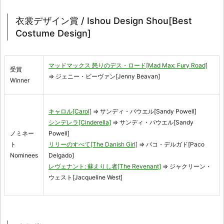
衣裳デザイン賞 / Ishou Design Shou[Best
Costume Design]
マッドマックス 怒りのデス・ロード[Mad Max: Fury Road]
受賞
⇒ ジェニー・ビーヴァン[Jenny Beavan]
Winner
キャロル[Carol]
⇒ サンディ・パウエル[Sandy Powell]
シンデレラ[Cinderella]
⇒ サンディ・パウエル[Sandy
ノミネー
Powell]
ト
リリーのすべて[The Danish Girl]
⇒ パコ・デルガド[Paco
Nominees
Delgado]
レヴェナント: 蘇えりし者[The Revenant]
⇒ ジャクリーン・
ウェスト[Jacqueline West]