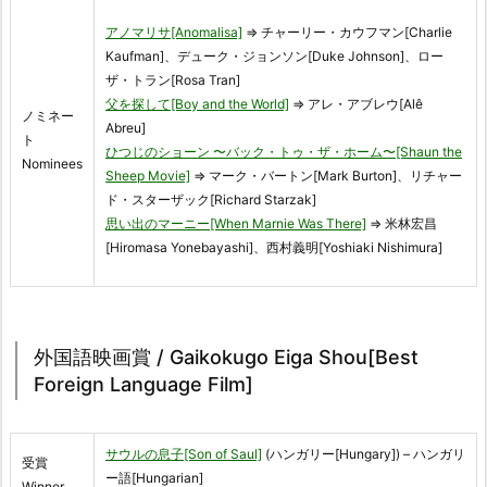
アノマリサ[Anomalisa]
⇒ チャーリー・カウフマン[Charlie
Kaufman]、デューク・ジョンソン[Duke Johnson]、ロー
ザ・トラン[Rosa Tran]
父を探して[Boy and the World]
⇒ アレ・アブレウ[Alê
ノミネー
Abreu]
ト
ひつじのショーン 〜バック・トゥ・ザ・ホーム〜[Shaun the
Nominees
Sheep Movie]
⇒ マーク・バートン[Mark Burton]、リチャー
ド・スターザック[Richard Starzak]
思い出のマーニー[When Marnie Was There]
⇒ 米林宏昌
[Hiromasa Yonebayashi]、西村義明[Yoshiaki Nishimura]
外国語映画賞 / Gaikokugo Eiga Shou[Best
Foreign Language Film]
サウルの息子[Son of Saul]
(ハンガリー[Hungary]) – ハンガリ
受賞
ー語[Hungarian]
Winner