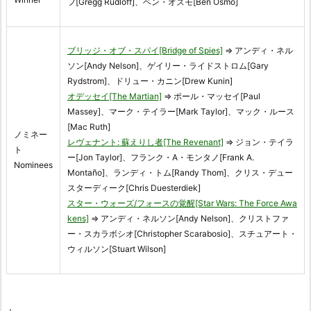
フ[Gregg Rudloff]、ベン・オズモ[Ben Osmo]
ブリッジ・オブ・スパイ[Bridge of Spies]
⇒ アンディ・ネル
ソン[Andy Nelson]、ゲイリー・ライドストロム[Gary
Rydstrom]、ドリュー・カニン[Drew Kunin]
オデッセイ[The Martian]
⇒ ポール・マッセイ[Paul
Massey]、マーク・テイラー[Mark Taylor]、マック・ルース
[Mac Ruth]
ノミネー
レヴェナント: 蘇えりし者[The Revenant]
⇒ ジョン・テイラ
ト
ー[Jon Taylor]、フランク・A・モンタノ[Frank A.
Nominees
Montaño]、ランディ・トム[Randy Thom]、クリス・デュー
スターディーク[Chris Duesterdiek]
スター・ウォーズ/フォースの覚醒[Star Wars: The Force Awa
kens]
⇒ アンディ・ネルソン[Andy Nelson]、クリストファ
ー・スカラボシオ[Christopher Scarabosio]、スチュアート・
ウィルソン[Stuart Wilson]