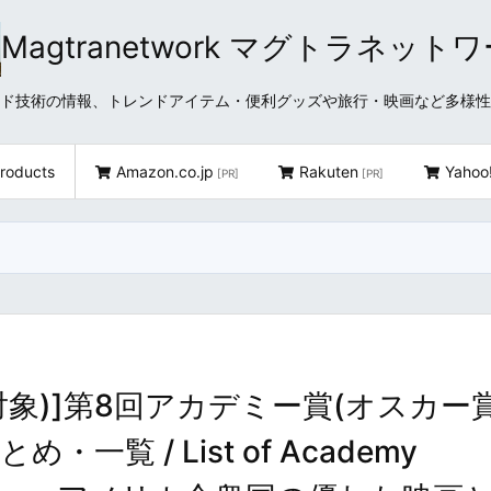
Magtranetwork マグトラネット
どクラウド技術の情報、トレンドアイテム・便利グッズや旅行・映画など多様
roducts
Amazon.co.jp
Rakuten
Yahoo
[PR]
[PR]
品対象)]第8回アカデミー賞(オスカー
一覧 / List of Academy