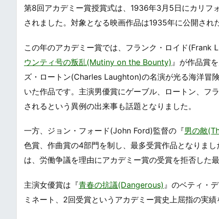
第8回アカデミー賞授賞式は、1936年3月5日にカリフォル
されました。対象となる映画作品は1935年に公開され
この年のアカデミー賞では、フランク・ロイド(Frank Lloy
ウンティ号の叛乱(Mutiny on the Bounty)
』が作品賞を受
ズ・ロートン(Charles Laughton)の名演が光
いた作品です。主演男優賞にゲーブル、ロートン、フランチョ
されるという異例の出来事も話題となりました。
一方、ジョン・フォード(John Ford)監督の『
男の敵(The
色賞、作曲賞の4部門を制し、最多受賞作品となりました。な
は、労働争議を理由にアカデミー賞の受賞を拒否した
主演女優賞は『
青春の抗議(Dangerous)
』のベティ・デイ
ミネート、2回受賞というアカデミー賞史上屈指の実績