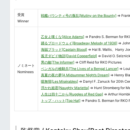
受賞
戦艦バウンティ号の叛乱[Mutiny on the Bounty]
⇒ Frank
Winner
乙女よ嘆くな[Alice Adams]
⇒ Pandro S. Berman for RKO
踊るブロードウェイ[Broadway Melody of 1936]
⇒ John
海賊ブラッド[Captain Blood]
⇒ Hal B. Wallis、Harry Jo
孤児ダビド物語[David Copperfield]
⇒ David O. Selznic
男の敵[The Informer]
⇒ Cliff Reid for RKO Pictures
ノミネート
ベンガルの槍騎兵[The Lives of a Bengal Lancer]
⇒ Loui
Nominees
真夏の夜の夢[A Midsummer Night’s Dream]
⇒ Henry Bla
噫無情[Les Misérables]
⇒ Darryl F. Zanuck for 20th Cen
浮かれ姫君[Naughty Marietta]
⇒ Hunt Stromberg for 
人生は四十二から[Ruggles of Red Gap]
⇒ Arthur Hornbl
トップ・ハット[Top Hat]
⇒ Pandro S. Berman for RKO P