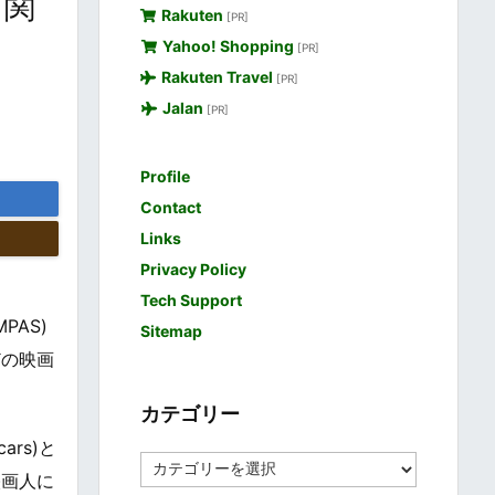
と関
Rakuten
[PR]
Yahoo! Shopping
[PR]
Rakuten Travel
[PR]
Jalan
[PR]
Profile
Contact
Links
Privacy Policy
Tech Support
MPAS)
Sitemap
どの映画
カテゴリー
ars)と
カ
映画人に
テ