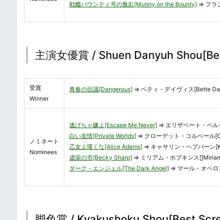
戦艦バウンティ号の叛乱[Mutiny on the Bounty]
⇒ フラン
主演女優賞 / Shuen Danyuh Shou[Bes
受賞
青春の抗議[Dangerous]
⇒ ベティ・デイヴィス[Bette Dav
Winner
逃げちゃ嫌よ[Escape Me Never]
⇒ エリザベート・ベルクナー[
白い友情[Private Worlds]
⇒ クローデット・コルベール[Claude
ノミネート
乙女よ嘆くな[Alice Adams]
⇒ キャサリン・ヘプバーン[Katha
Nominees
虚栄の市[Becky Sharp]
⇒ ミリアム・ホプキンス[]Miriam 
ダーク・エンジェル[The Dark Angel]
⇒ マール・オベロン[M
脚色賞 / Kyakushoku Shou[Best Scre