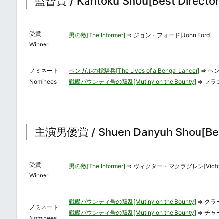
監督賞 / Kantoku Shou[Best Director
受賞
男の敵[The Informer]
⇒ ジョン・フォード[John Ford]
Winner
ノミネート
ベンガルの槍騎兵[The Lives of a Bengal Lancer]
⇒ ヘン
Nominees
戦艦バウンティ号の叛乱[Mutiny on the Bounty]
⇒ フラン
主演男優賞 / Shuen Danyuh Shou[Bes
受賞
男の敵[The Informer]
⇒ ヴィクター・マクラグレン[Victor 
Winner
戦艦バウンティ号の叛乱[Mutiny on the Bounty]
⇒ クラー
ノミネート
戦艦バウンティ号の叛乱[Mutiny on the Bounty]
⇒ チャー
Nominees