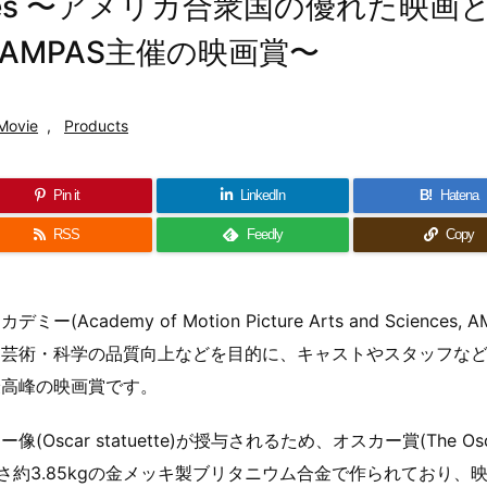
Nominees 〜アメリカ合衆国の優れた映画
AMPAS主催の映画賞〜
Movie
,
Products
Pin it
LinkedIn
B!
Hatena
RSS
Feedly
Copy
ademy of Motion Picture Arts and Sciences, A
と芸術・科学の品質向上などを目的に、キャストやスタッフな
最高峰の映画賞です。
ar statuette)が授与されるため、オスカー賞(The Osc
さ約3.85kgの金メッキ製ブリタニウム合金で作られており、