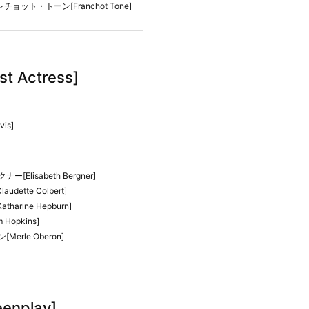
チョット・トーン[Franchot Tone]
t Actress]
is]
Elisabeth Bergner]
tte Colbert]
rine Hepburn]
Hopkins]
erle Oberon]
enplay]