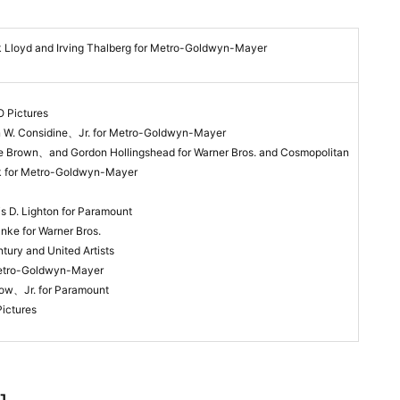
 Lloyd and Irving Thalberg for Metro-Goldwyn-Mayer
 Pictures
 W. Considine、Jr. for Metro-Goldwyn-Mayer
e Brown、and Gordon Hollingshead for Warner Bros. and Cosmopolitan
k for Metro-Goldwyn-Mayer
s D. Lighton for Paramount
nke for Warner Bros.
tury and United Artists
Metro-Goldwyn-Mayer
ow、Jr. for Paramount
ictures