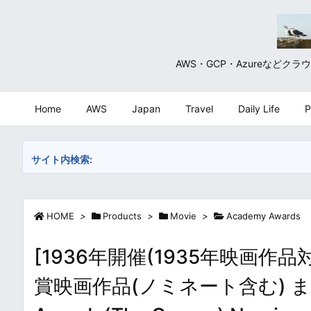
AWS・GCP・Azureな
Home
AWS
Japan
Travel
Daily Life
P
サイト内検索:
HOME
>
Products
>
Movie
>
Academy Awards
[1936年開催(1935年映画作
賞映画作品(ノミネート含む) まとめ・