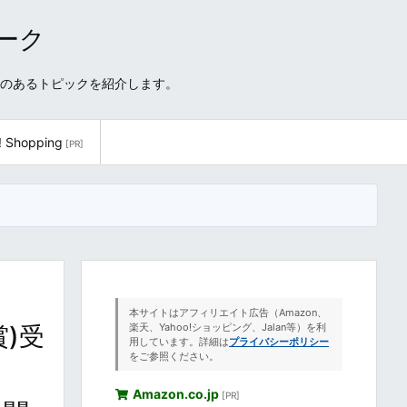
ワーク
性のあるトピックを紹介します。
! Shopping
[PR]
本サイトはアフィリエイト広告（Amazon、
賞)受
楽天、Yahoo!ショッピング、Jalan等）を利
用しています。詳細は
プライバシーポリシー
をご参照ください。
Amazon.co.jp
[PR]