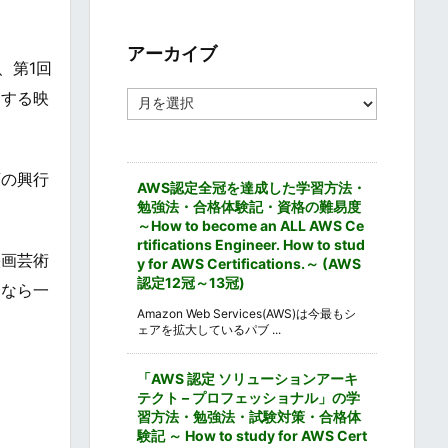
ゴ
リ
ー
アーカイブ
、第1回
ア
目する映
ー
カ
イ
ブ
画の興行
AWS認定全冠を達成した学習方法・
勉強法・合格体験記・資格の難易度
～How to become an ALL AWS Ce
rtifications Engineer. How to stud
映画芸術
y for AWS Certifications.～ (AWS
認定12冠～13冠)
ンなら一
Amazon Web Services(AWS)は今最もシ
ェアを拡大しているパブ ...
「AWS 認定 ソリューションアーキ
テクト – プロフェッショナル」の学
習方法・勉強法・試験対策・合格体
験記 ～ How to study for AWS Cert