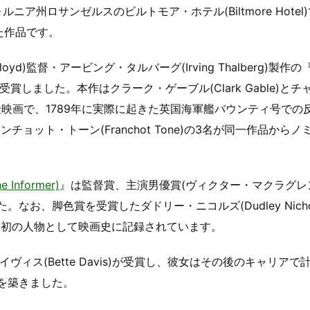
ニア州ロサンゼルスのビルトモア・ホテル(Biltmore Hotel
た作品です。
d)監督・アービング・タルバーグ(Irving Thalberg)製作の
賞しました。本作はクラーク・ゲーブル(Clark Gable)とチ
る海洋冒険映画で、1789年に実際に起きた英国海軍艦バウンティ号で
ット・トーン(Franchot Tone)の3名が同一作品からノ
 Informer)
』は監督賞、主演男優賞(ヴィクター・マクラグレ
お、脚色賞を受賞したダドリー・ニコルズ(Dudley Nichol
最初の人物として映画史に記録されています。
ヴィス(Bette Davis)が受賞し、彼女はその後のキャリアで計
を築きました。