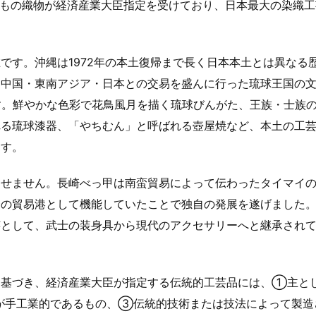
1もの織物が経済産業大臣指定を受けており、日本最大の染織工
です。沖縄は1972年の本土復帰まで長く日本本土とは異なる
て中国・東南アジア・日本との交易を盛んに行った琉球王国の
す。鮮やかな色彩で花鳥風月を描く琉球びんがた、王族・士族
れる琉球漆器、「やちむん」と呼ばれる壺屋焼など、本土の工
ます。
逃せません。長崎べっ甲は南蛮貿易によって伝わったタイマイ
一の貿易港として機能していたことで独自の発展を遂げました
芸として、武士の装身具から現代のアクセサリーへと継承され
に基づき、経済産業大臣が指定する伝統的工芸品には、①主と
が手工業的であるもの、③伝統的技術または技法によって製造