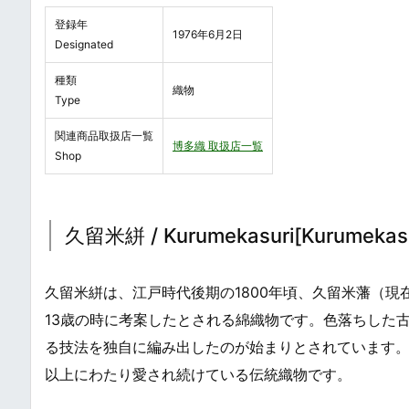
登録年
1976年6月2日
Designated
種類
織物
Type
関連商品取扱店一覧
博多織 取扱店一覧
Shop
久留米絣 / Kurumekasuri[Kurumekasu
久留米絣は、江戸時代後期の1800年頃、久留米藩（現
13歳の時に考案したとされる綿織物です。色落ちした
る技法を独自に編み出したのが始まりとされています
以上にわたり愛され続けている伝統織物です。