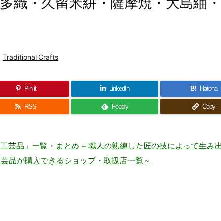
有田焼・博多織・久留米絣・薩摩焼・大島紬
Traditional Crafts
Pin it
LinkedIn
B!
Hatena
RSS
Feedly
Copy
工芸品」一覧・まとめ – 職人の熟練した匠の技によって生み
an ～伝統的工芸品が購入できるショップ・取扱店一覧～