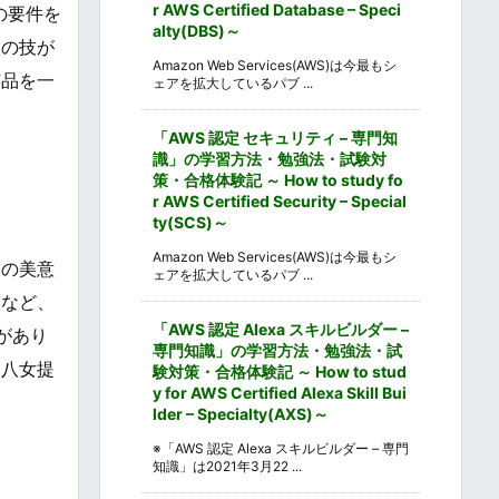
r AWS Certified Database – Speci
の要件を
alty(DBS)～
人の技が
Amazon Web Services(AWS)は今最もシ
芸品を一
ェアを拡大しているパブ ...
「AWS 認定 セキュリティ – 専門知
識」の学習方法・勉強法・試験対
策・合格体験記 ～ How to study fo
r AWS Certified Security – Special
ty(SCS)～
Amazon Web Services(AWS)は今最もシ
自の美意
ェアを拡大しているパブ ...
形など、
「AWS 認定 Alexa スキルビルダー –
があり
専門知識」の学習方法・勉強法・試
（八女提
験対策・合格体験記 ～ How to stud
y for AWS Certified Alexa Skill Bui
lder – Specialty(AXS)～
※「AWS 認定 Alexa スキルビルダー – 専門
知識」は2021年3月22 ...