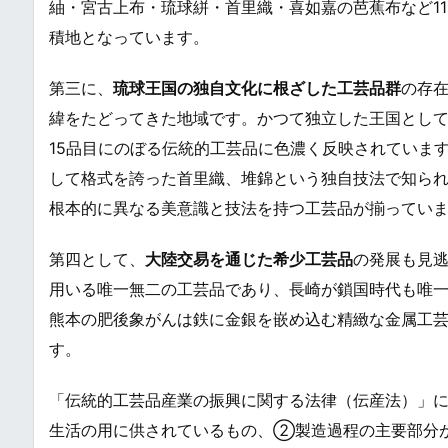
紬・宮古上布・琉球絣・首里織・喜如嘉の芭蕉布など1
積地となっています。
第三に、
琉球王国の独自文化に根ざした工芸品群
の存在
緯をたどってきた地域です。かつて独立した王国とし
15品目にのぼる伝統的工芸品に色濃く反映されていま
して格式を誇った首里織、堆錦という独自技法で知ら
根本的に異なる美意識と技法を持つ工芸品が揃ってい
第四として、
大陸交易を通じた希少工芸品
の発展も見
用いる唯一無二の工芸品であり、長崎が鎖国時代も唯
熊本の肥後象がんは鉄に金銀を嵌め込む精緻な金属工
す。
「伝統的工芸品産業の振興に関する法律（伝産法）」
生活の用に供されているもの、②製造過程の主要部分