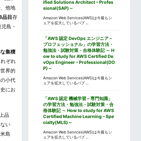
ified Solutions Architect – Profes
で、他地
sional(SAP)～
8品目
存
Amazon Web Services(AWS)は今最もシ
ェアを拡大しているパブ ...
鹿児島・
「AWS 認定 DevOps エンジニア –
プロフェッショナル」の学習方法・
勉強法・試験対策・合格体験記 ～ H
的な集積
ow to study for AWS Certified De
それぞれ
vOps Engineer – Professional(DO
P)～
て世界的
Amazon Web Services(AWS)は今最もシ
本の小代
ェアを拡大しているパブ ...
芸史にお
「AWS 認定 機械学習 – 専門知識」
の学習方法・勉強法・試験対策・合
格体験記 ～ How to study for AWS
上品
Certified Machine Learning – Spe
cialty(MLS)～
見ない
Amazon Web Services(AWS)は今最もシ
久米島
ェアを拡大しているパブ ...