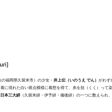
ri]
在の福岡県久留米市）の少女・
井上伝（いのうえ でん）
がわず
古着に現れた白い斑点模様に着想を得て、糸を括（くく）って
。
日本三大絣
（久留米絣・伊予絣・備後絣）の一つに数えられ、