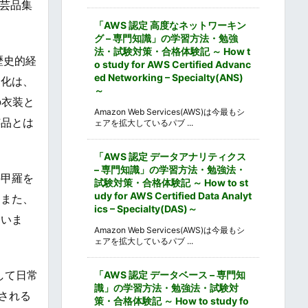
芸品集
「AWS 認定 高度なネットワーキン
グ – 専門知識」の学習方法・勉強
法・試験対策・合格体験記 ～ How t
歴史的経
o study for AWS Certified Advanc
ed Networking – Specialty(ANS)
文化は、
～
の衣装と
Amazon Web Services(AWS)は今最もシ
芸品とは
ェアを拡大しているパブ ...
「AWS 認定 データアナリティクス
– 専門知識」の学習方法・勉強法・
の甲羅を
試験対策・合格体験記 ～ How to st
udy for AWS Certified Data Analyt
。また、
ics – Specialty(DAS)～
ていま
Amazon Web Services(AWS)は今最もシ
ェアを拡大しているパブ ...
して日常
「AWS 認定 データベース – 専門知
識」の学習方法・勉強法・試験対
される
策・合格体験記 ～ How to study fo