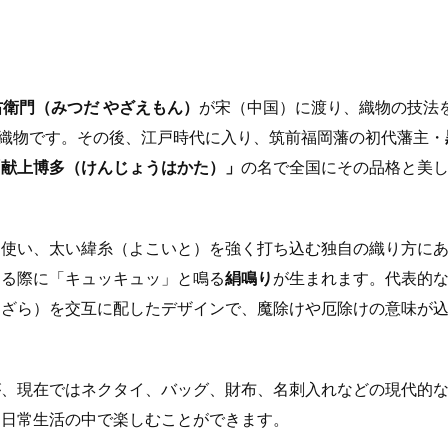
衛門（みつだ やざえもん）
が宋（中国）に渡り、織物の技法
絹織物です。その後、江戸時代に入り、筑前福岡藩の初代藩主・
「献上博多（けんじょうはかた）」
の名で全国にその品格と美
く使い、太い緯糸（よこいと）を強く打ち込む独自の織り方に
める際に「キュッキュッ」と鳴る
絹鳴り
が生まれます。代表的
なざら）を交互に配したデザインで、魔除けや厄除けの意味が
が、現在ではネクタイ、バッグ、財布、名刺入れなどの現代的
を日常生活の中で楽しむことができます。