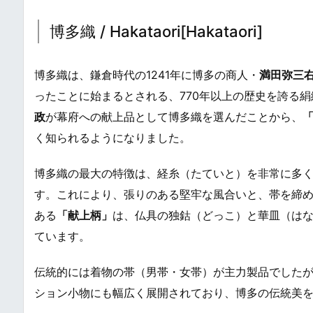
博多織 / Hakataori[Hakataori]
博多織は、鎌倉時代の1241年に博多の商人・
満田弥三右
ったことに始まるとされる、770年以上の歴史を誇る
政
が幕府への献上品として博多織を選んだことから、
く知られるようになりました。
博多織の最大の特徴は、経糸（たていと）を非常に多
す。これにより、張りのある堅牢な風合いと、帯を締
ある
「献上柄」
は、仏具の独鈷（どっこ）と華皿（は
ています。
伝統的には着物の帯（男帯・女帯）が主力製品でした
ション小物にも幅広く展開されており、博多の伝統美