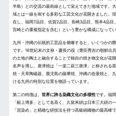
半島）との交流の最前線として栄えてきた地域です。
域とは一線を画する多彩な工芸文化が花開きました。
在し、福岡7品目、佐賀2品目、長崎3品目、熊本4品目
宮崎との重複指定を含む）という豊かな構成になって
九州・沖縄の伝統的工芸品を俯瞰すると、いくつかの
です。16世紀末の文禄・慶長の役（豊臣秀吉の朝鮮出
の土地の陶土と融合することで独自の焼き物文化が花
名声を博し、唐津焼は「一楽二萩三唐津」と称される
焼・天草陶磁器、鹿児島の薩摩焼、沖縄の壺屋焼と、
ける九州の特別な位置を物語っています。
第二の特徴は、
世界に誇る染織文化の多様性
です。福岡
「献上博多」として名高く、久留米絣は日本三大絣の
「泥染め」と精緻な絣技法を持つ高級絹織物の最高峰