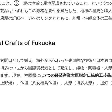
ること、⑤一定の地域で産地形成されていること、という5つ
工芸品はいずれもこの厳格な要件を満たした、地域の歴史と職
道府県の詳細ページへのリンクとともに、九州・沖縄全体の工
rafts of Fukuoka
の玄関口として栄え、海外から伝わった先進的な技術と日本独
。博多は中世から国際貿易港として繁栄し、織物・陶磁器・人
ります。現在、福岡県には
7つの経済産業大臣指定伝統的工芸品
・上野焼）、仏壇（八女福島仏壇）、人形（博多人形）、提灯