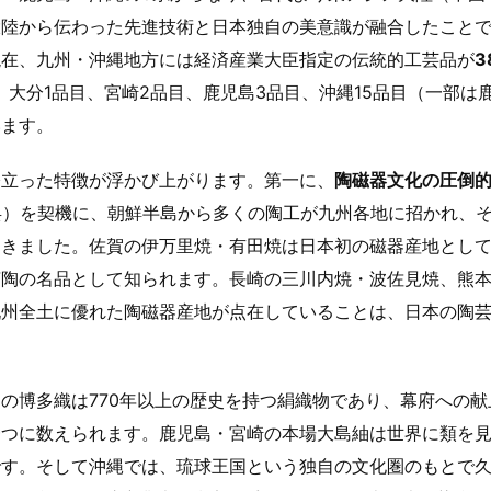
大陸から伝わった先進技術と日本独自の美意識が融合したこと
現在、九州・沖縄地方には経済産業大臣指定の伝統的工芸品が
3
、大分1品目、宮崎2品目、鹿児島3品目、沖縄15品目（一部は
います。
際立った特徴が浮かび上がります。第一に、
陶磁器文化の圧倒
兵）を契機に、朝鮮半島から多くの陶工が九州各地に招かれ、
開きました。佐賀の伊万里焼・有田焼は日本初の磁器産地とし
茶陶の名品として知られます。長崎の三川内焼・波佐見焼、熊
九州全土に優れた陶磁器産地が点在していることは、日本の陶
の博多織は770年以上の歴史を持つ絹織物であり、幕府への献
一つに数えられます。鹿児島・宮崎の本場大島紬は世界に類を
です。そして沖縄では、琉球王国という独自の文化圏のもとで