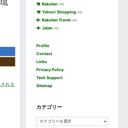
・琉
Rakuten
[PR]
Yahoo! Shopping
[PR]
Rakuten Travel
[PR]
Jalan
[PR]
Profile
Contact
Links
Privacy Policy
Tech Support
出される
Sitemap
カテゴリー
カ
テ