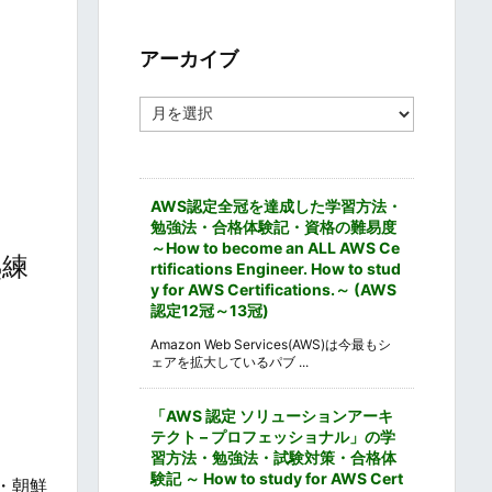
ゴ
リ
ー
アーカイブ
ア
ー
カ
イ
ブ
AWS認定全冠を達成した学習方法・
勉強法・合格体験記・資格の難易度
～How to become an ALL AWS Ce
熟練
rtifications Engineer. How to stud
y for AWS Certifications.～ (AWS
認定12冠～13冠)
Amazon Web Services(AWS)は今最もシ
ェアを拡大しているパブ ...
「AWS 認定 ソリューションアーキ
テクト – プロフェッショナル」の学
習方法・勉強法・試験対策・合格体
験記 ～ How to study for AWS Cert
・朝鮮