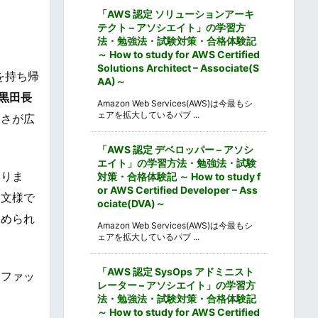
「AWS 認定 ソリューションアーキ
テクト – アソシエイト」の学習方
法・勉強法・試験対策・合格体験記
～ How to study for AWS Certified
Solutions Architect – Associate(S
を持ち帰
AA)～
黒田長
Amazon Web Services(AWS)は今最もシ
ェアを拡大しているパブ ...
しさが広
「AWS 認定 デベロッパー – アソシ
エイト」の学習方法・勉強法・試験
ありま
対策・合格体験記 ～ How to study f
or AWS Certified Developer – Ass
な文様で
ociate(DVA)～
込められ
Amazon Web Services(AWS)は今最もシ
ェアを拡大しているパブ ...
「AWS 認定 SysOps アドミニスト
なファッ
レーター – アソシエイト」の学習方
法・勉強法・試験対策・合格体験記
～ How to study for AWS Certified