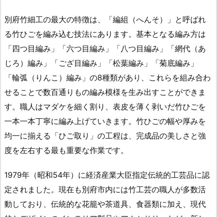
別府竹細工の最大の特徴は、「編組（へんそ）」と呼ばれ
る竹ひごを編み込む技法にあります。基本となる編み方は
「四つ目編み」「六つ目編み」「八つ目編み」「網代（あ
じろ）編み」「ござ目編み」「松葉編み」「菊底編み」
「輪弧（りんこ）編み」の8種類があり、これらを組み合わ
せることで数百通りもの編み模様を生み出すことができま
す。職人はマダケを細く割り、表皮を薄く剥いだ竹ひごを
一本一本丁寧に編み上げていきます。竹ひごの幅や厚みを
均一に揃える「ひご取り」の工程は、完成品の美しさと強
度を左右する最も重要な作業です。
1979年（昭和54年）に経済産業大臣指定伝統的工芸品に認
定されました。現在も別府市内には竹工芸の職人が多数活
動しており、伝統的な花籠や茶道具、食器類に加え、現代