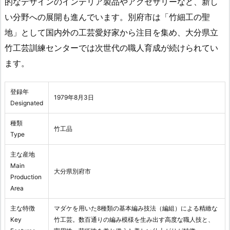
的なデザインのインテリア製品やアクセサリーなど、新し
い分野への展開も進んでいます。別府市は「竹細工の聖
地」として国内外の工芸愛好家から注目を集め、大分県立
竹工芸訓練センターでは次世代の職人育成が続けられてい
ます。
登録年
1979年8月3日
Designated
種類
竹工品
Type
主な産地
Main
大分県別府市
Production
Area
主な特徴
マダケを用いた8種類の基本編み技法（編組）による精緻な
Key
竹工芸。数百通りの編み模様を生み出す高度な職人技と、