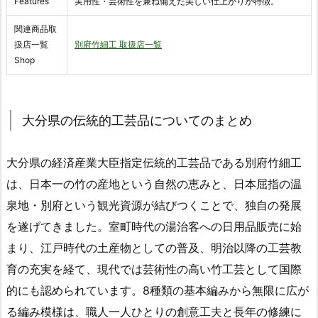
Features
実用性・芸術性を兼ね備えた美しい仕上がりが特徴。
関連商品取
扱店一覧
別府竹細工 取扱店一覧
Shop
大分県の伝統的工芸品についてのまとめ
大分県の経済産業大臣指定伝統的工芸品である別府竹細工
は、日本一の竹の産地という自然の恵みと、日本屈指の温
泉地・別府という観光資源が結びつくことで、独自の発展
を遂げてきました。室町時代の湯治客への日用品販売に始
まり、江戸時代の土産物としての普及、明治以降の工芸教
育の充実を経て、現代では芸術性の高い竹工芸として国際
的にも認められています。8種類の基本編みから無限に広が
る編み模様は、職人一人ひとりの創意工夫と長年の修練に