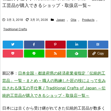
工芸品が購入できるショップ・取扱店一覧～
3月 3, 2018
3月 31, 2026
Japan
,
Oita
,
Products
,
Traditional Crafts
B!
Copy
親記事：
日本全国・都道府県の経済産業省指定「伝統的工
芸品」一覧・まとめ – 職人の熟練した匠の技によって生み
出される珠玉の手仕事 / Traditional Crafts of Japan ～伝
統的工芸品が購入できるショップ・取扱店一覧～
日本には古くから受け継がれてきた伝統的工芸品が数多く