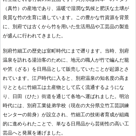
（真竹）の産地であり、温暖で湿潤な気候と肥沃な土壌が
良質な竹の生育に適しています。この豊かな竹資源を背景
に、別府では古くから竹を用いた生活用品や工芸品の製造
が盛んに行われてきました。
別府竹細工の歴史は室町時代にまで遡ります。当時、別府
温泉を訪れる湯治客のために、地元の職人が竹で編んだ籠
や笊（ざる）を日用品として販売していたことが起源とさ
れています。江戸時代に入ると、別府温泉の知名度の高ま
りとともに竹細工は土産物として広く流通するようにな
り、日田（ひた）街道を通じて各地へ運ばれました。明治
時代には、別府工業徒弟学校（現在の大分県立竹工芸訓練
センターの前身）が設立され、竹細工の技術者育成が組織
的に進められたことで、単なる日用品から芸術性の高い工
芸品へと発展を遂げました。