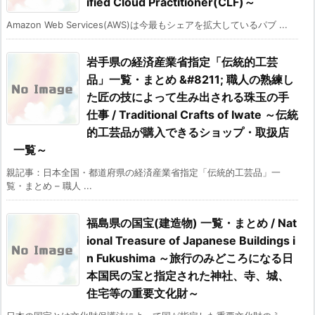
ified Cloud Practitioner(CLF)～
Amazon Web Services(AWS)は今最もシェアを拡大しているパブ ...
岩手県の経済産業省指定「伝統的工芸
品」一覧・まとめ &#8211; 職人の熟練し
た匠の技によって生み出される珠玉の手
仕事 / Traditional Crafts of Iwate ～伝統
的工芸品が購入できるショップ・取扱店
一覧～
親記事：日本全国・都道府県の経済産業省指定「伝統的工芸品」一
覧・まとめ – 職人 ...
福島県の国宝(建造物) 一覧・まとめ / Nat
ional Treasure of Japanese Buildings i
n Fukushima ～旅行のみどころになる日
本国民の宝と指定された神社、寺、城、
住宅等の重要文化財～