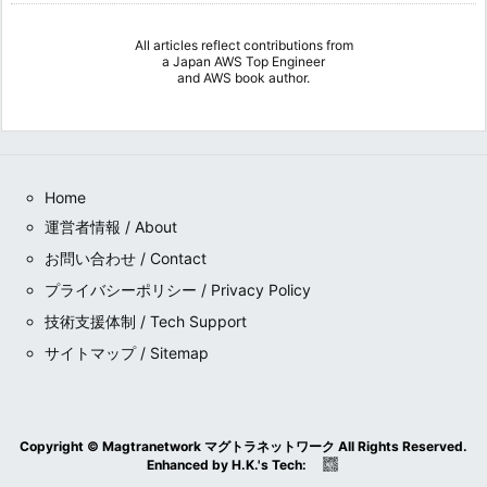
All articles reflect contributions from
a
Japan AWS Top Engineer
and
AWS book author
.
Home
運営者情報 / About
お問い合わせ / Contact
プライバシーポリシー / Privacy Policy
技術支援体制 / Tech Support
サイトマップ / Sitemap
Copyright ©
Magtranetwork マグトラネットワーク
All Rights Reserved.
Enhanced by
H.K.
's
Tech
: