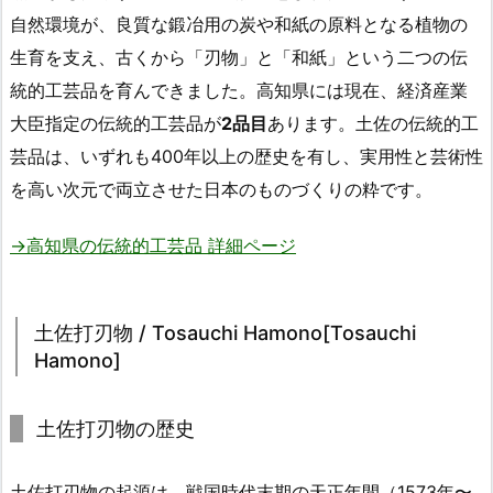
自然環境が、良質な鍛冶用の炭や和紙の原料となる植物の
生育を支え、古くから「刃物」と「和紙」という二つの伝
統的工芸品を育んできました。高知県には現在、経済産業
大臣指定の伝統的工芸品が
2品目
あります。土佐の伝統的工
芸品は、いずれも400年以上の歴史を有し、実用性と芸術性
を高い次元で両立させた日本のものづくりの粋です。
→高知県の伝統的工芸品 詳細ページ
土佐打刃物 / Tosauchi Hamono[Tosauchi
Hamono]
土佐打刃物の歴史
土佐打刃物の起源は、戦国時代末期の天正年間（1573年〜