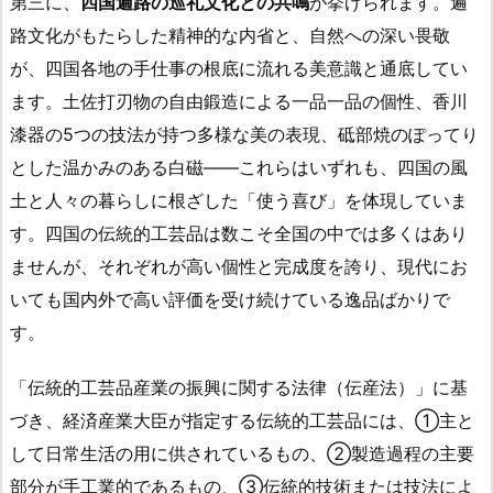
第三に、
四国遍路の巡礼文化との共鳴
が挙げられます。遍
路文化がもたらした精神的な内省と、自然への深い畏敬
が、四国各地の手仕事の根底に流れる美意識と通底してい
ます。土佐打刃物の自由鍛造による一品一品の個性、香川
漆器の5つの技法が持つ多様な美の表現、砥部焼のぽってり
とした温かみのある白磁——これらはいずれも、四国の風
土と人々の暮らしに根ざした「使う喜び」を体現していま
す。四国の伝統的工芸品は数こそ全国の中では多くはあり
ませんが、それぞれが高い個性と完成度を誇り、現代にお
いても国内外で高い評価を受け続けている逸品ばかりで
す。
「伝統的工芸品産業の振興に関する法律（伝産法）」に基
づき、経済産業大臣が指定する伝統的工芸品には、①主と
して日常生活の用に供されているもの、②製造過程の主要
部分が手工業的であるもの、③伝統的技術または技法によ