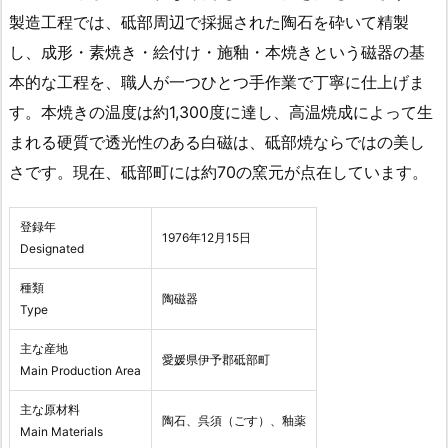
製造工程では、砥部周辺で採掘された陶石を砕いて精製
し、成形・素焼き・絵付け・施釉・本焼きという磁器の基
本的な工程を、職人が一つひとつ手作業で丁寧に仕上げま
す。本焼きの温度は約1,300度に達し、高温焼成によって生
まれる硬質で透光性のある白磁は、砥部焼ならではの美し
さです。現在、砥部町には約70の窯元が点在しています。
登録年
1976年12月15日
Designated
種類
陶磁器
Type
主な産地
愛媛県伊予郡砥部町
Main Production Area
主な原材料
陶石、呉須（ごす）、釉薬
Main Materials