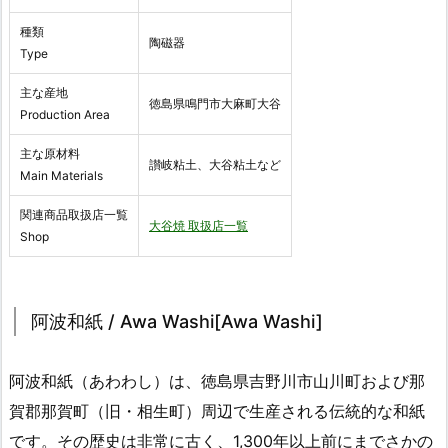
種類
陶磁器
Type
主な産地
徳島県鳴門市大麻町大谷
Production Area
主な原材料
讃岐粘土、大谷粘土など
Main Materials
関連商品取扱店一覧
大谷焼 取扱店一覧
Shop
阿波和紙 / Awa Washi[Awa Washi]
阿波和紙（あわわし）は、徳島県吉野川市山川町および那
賀郡那賀町（旧・相生町）周辺で生産される伝統的な和紙
です。その歴史は非常に古く、1,300年以上前にまでさかの