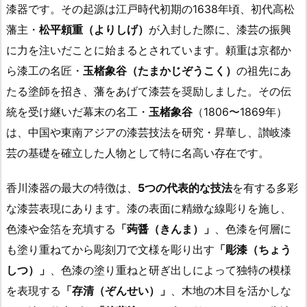
漆器です。その起源は江戸時代初期の1638年頃、初代高松
藩主・
松平頼重（よりしげ）
が入封した際に、漆芸の振興
に力を注いだことに始まるとされています。頼重は京都か
ら漆工の名匠・
玉楮象谷（たまかじぞうこく）
の祖先にあ
たる塗師を招き、藩をあげて漆芸を奨励しました。その伝
統を受け継いだ幕末の名工・
玉楮象谷
（1806〜1869年）
は、中国や東南アジアの漆芸技法を研究・昇華し、讃岐漆
芸の基礎を確立した人物として特に名高い存在です。
香川漆器の最大の特徴は、
5つの代表的な技法
を有する多彩
な漆芸表現にあります。漆の表面に精緻な線彫りを施し、
色漆や金箔を充填する
「蒟醤（きんま）」
、色漆を何層に
も塗り重ねてから彫刻刀で文様を彫り出す
「彫漆（ちょう
しつ）」
、色漆の塗り重ねと研ぎ出しによって独特の模様
を表現する
「存清（ぞんせい）」
、木地の木目を活かしな