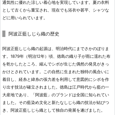
通気性に優れた涼しい着心地を実現しています。夏の衣料
として古くから重宝され、現在でも浴衣や甚平、シャツな
どに用いられています。
阿波正藍しじら織の歴史
阿波正藍しじら織の起源は、明治時代にまでさかのぼりま
す。1879年（明治12年）頃、徳島の織り子が雨に濡れた布
を乾かしたところ、縮んでシボが生じた偶然の発見がきっ
かけとされています。この自然に生まれた独特の風合いに
着目し、経糸と緯糸の張力差を利用して意図的にシボを作
り出す技法が確立されました。徳島は江戸時代から藍の一
大産地であり、「阿波藍」のブランドは全国に知られてい
ました。その藍染め文化と新たなしじら織の技法が結びつ
き、阿波正藍しじら織として独自の発展を遂げました。