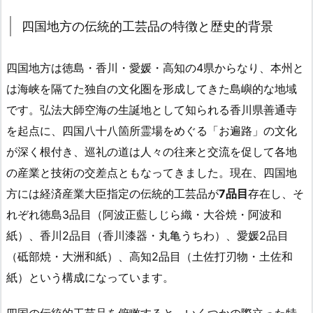
四国地方の伝統的工芸品の特徴と歴史的背景
四国地方は徳島・香川・愛媛・高知の4県からなり、本州と
は海峡を隔てた独自の文化圏を形成してきた島嶼的な地域
です。弘法大師空海の生誕地として知られる香川県善通寺
を起点に、四国八十八箇所霊場をめぐる「お遍路」の文化
が深く根付き、巡礼の道は人々の往来と交流を促して各地
の産業と技術の交差点ともなってきました。現在、四国地
方には経済産業大臣指定の伝統的工芸品が
7品目
存在し、そ
れぞれ徳島3品目（阿波正藍しじら織・大谷焼・阿波和
紙）、香川2品目（香川漆器・丸亀うちわ）、愛媛2品目
（砥部焼・大洲和紙）、高知2品目（土佐打刃物・土佐和
紙）という構成になっています。
四国の伝統的工芸品を俯瞰すると、いくつかの際立った特