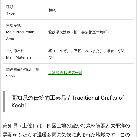
種類
和紙
Type
主な産地
Main Production
愛媛県大洲市（旧・喜多郡五十崎町）
Area
主な原材料
楮（こうぞ）、三椏（みつまた）、雁皮（がん
Main Materials
ぴ）
関連商品取扱店一覧
大洲和紙 取扱店一覧
Shop
高知県の伝統的工芸品 / Traditional Crafts of
Kochi
高知県（土佐）は、四国山地の豊かな森林資源と太平洋の
黒潮がもたらす温暖多雨の気候に恵まれた地域です。この