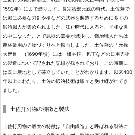
1592年）にまで遡ります。長宗我部元親の時代、土佐藩で
は戦に必要な刀剣や槍などの武器を製造するために多くの
鍛冶職人が集められました。江戸時代に入ると、平和な世
の中になったことで武器の需要が減少し、鍛冶職人たちは
農林業用の刃物づくりへと転向しました。土佐藩の「元禄
大定目」（1690年頃）には、鎌や鉈、包丁などの日用刃物
の製造について記された記録が残されており、この時期に
は既に産地として確立していたことがわかります。以来400
年以上にわたり、土佐の鍛冶技術は脈々と受け継がれてき
ました。
土佐打刃物の特徴と製法
土佐打刃物の最大の特徴は「自由鍛造」と呼ばれる製法に