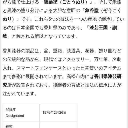
がら漆で仕上げる
「後藤塗（ごとうぬり）」
、そして朱漆
と黒漆の塗り分けによる大胆な意匠の
「象谷塗（ぞうこく
ぬり）」
です。これら5つの技法を一つの産地で継承してい
るのは日本全国でも香川県のみであり、「
漆芸王国・讃
岐
」と称される所以となっています。
香川漆器の製品は、盆、重箱、茶道具、花器、飾り皿など
の伝統的な品から、現代ではアクセサリー、万年筆、名刺
入れ、スマートフォンケースといった日常使いのアイテム
まで多彩に展開されています。高松市内には
香川県漆芸研
究所
が設置されており、後継者の育成と技法の伝承に力が
注がれています。
登録年
1976年2月26日
Designated
種類