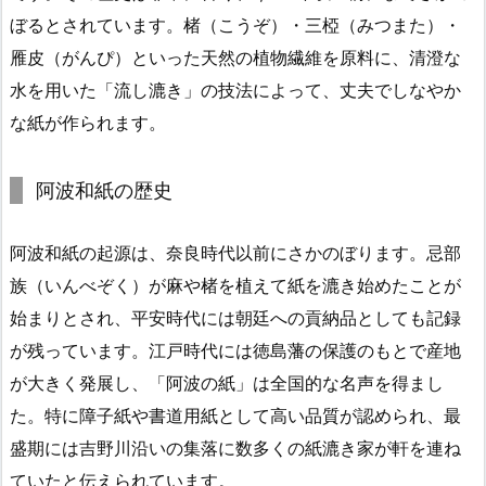
ぼるとされています。楮（こうぞ）・三椏（みつまた）・
雁皮（がんぴ）といった天然の植物繊維を原料に、清澄な
水を用いた「流し漉き」の技法によって、丈夫でしなやか
な紙が作られます。
阿波和紙の歴史
阿波和紙の起源は、奈良時代以前にさかのぼります。忌部
族（いんべぞく）が麻や楮を植えて紙を漉き始めたことが
始まりとされ、平安時代には朝廷への貢納品としても記録
が残っています。江戸時代には徳島藩の保護のもとで産地
が大きく発展し、「阿波の紙」は全国的な名声を得まし
た。特に障子紙や書道用紙として高い品質が認められ、最
盛期には吉野川沿いの集落に数多くの紙漉き家が軒を連ね
ていたと伝えられています。