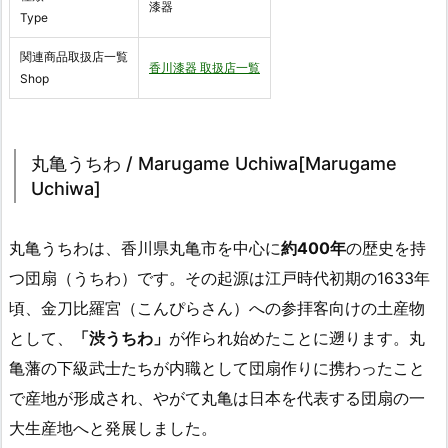
漆器
Type
関連商品取扱店一覧
香川漆器 取扱店一覧
Shop
丸亀うちわ / Marugame Uchiwa[Marugame
Uchiwa]
丸亀うちわは、香川県丸亀市を中心に
約400年
の歴史を持
つ団扇（うちわ）です。その起源は江戸時代初期の1633年
頃、金刀比羅宮（こんぴらさん）への参拝客向けの土産物
として、
「渋うちわ」
が作られ始めたことに遡ります。丸
亀藩の下級武士たちが内職として団扇作りに携わったこと
で産地が形成され、やがて丸亀は日本を代表する団扇の一
大生産地へと発展しました。