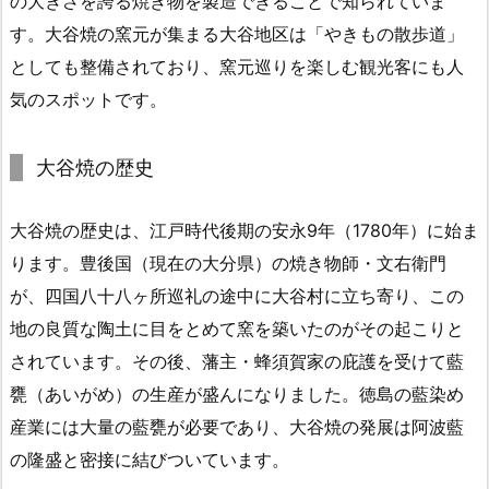
の大きさを誇る焼き物を製造できることで知られていま
す。大谷焼の窯元が集まる大谷地区は「やきもの散歩道」
としても整備されており、窯元巡りを楽しむ観光客にも人
気のスポットです。
大谷焼の歴史
大谷焼の歴史は、江戸時代後期の安永9年（1780年）に始ま
ります。豊後国（現在の大分県）の焼き物師・文右衛門
が、四国八十八ヶ所巡礼の途中に大谷村に立ち寄り、この
地の良質な陶土に目をとめて窯を築いたのがその起こりと
されています。その後、藩主・蜂須賀家の庇護を受けて藍
甕（あいがめ）の生産が盛んになりました。徳島の藍染め
産業には大量の藍甕が必要であり、大谷焼の発展は阿波藍
の隆盛と密接に結びついています。