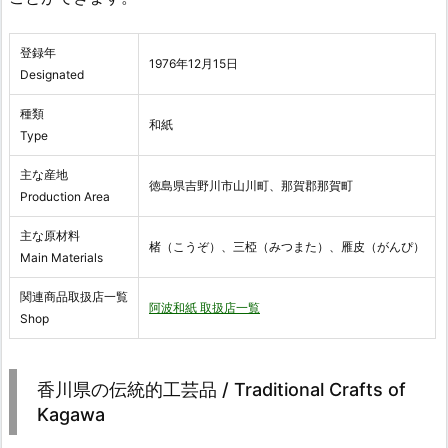
登録年
1976年12月15日
Designated
種類
和紙
Type
主な産地
徳島県吉野川市山川町、那賀郡那賀町
Production Area
主な原材料
楮（こうぞ）、三椏（みつまた）、雁皮（がんぴ）
Main Materials
関連商品取扱店一覧
阿波和紙 取扱店一覧
Shop
香川県の伝統的工芸品 / Traditional Crafts of
Kagawa