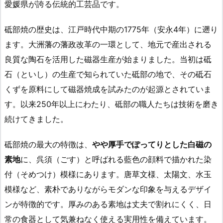
愛媛県が誇る伝統的工芸品です。
砥部焼の歴史は、江戸時代中期の1775年（安永4年）に遡り
ます。大洲藩の藩政改革の一環として、地元で産出される
良質な陶石を活用した磁器生産が始まりました。当初は砥
石（といし）の生産で知られていた砥部の地で、その砥石
くずを原料にして磁器焼成を試みたのが起源とされていま
す。以来250年以上にわたり、砥部の職人たちは技術を磨き
続けてきました。
砥部焼の最大の特徴は、
やや厚手でぽってりとした白磁の
素地
に、呉須（ごす）と呼ばれる藍色の顔料で描かれた染
付（そめつけ）模様にあります。唐草文様、太陽文、水玉
模様など、素朴でありながらモダンな印象を与えるデザイ
ンが特徴的です。厚みのある素地は丈夫で割れにくく、日
常の食器として気兼ねなく使える実用性を備えています。