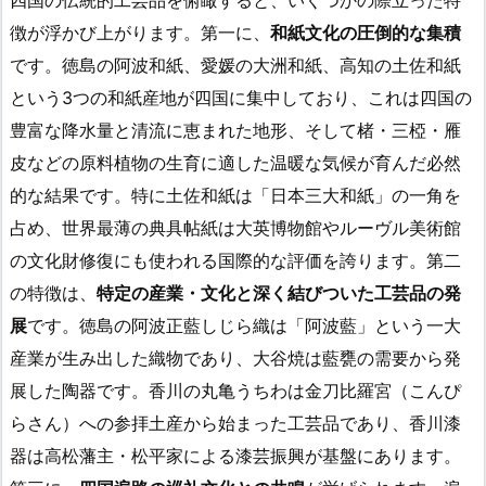
徴が浮かび上がります。第一に、
和紙文化の圧倒的な集積
です。徳島の阿波和紙、愛媛の大洲和紙、高知の土佐和紙
という3つの和紙産地が四国に集中しており、これは四国の
豊富な降水量と清流に恵まれた地形、そして楮・三椏・雁
皮などの原料植物の生育に適した温暖な気候が育んだ必然
的な結果です。特に土佐和紙は「日本三大和紙」の一角を
占め、世界最薄の典具帖紙は大英博物館やルーヴル美術館
の文化財修復にも使われる国際的な評価を誇ります。第二
の特徴は、
特定の産業・文化と深く結びついた工芸品の発
展
です。徳島の阿波正藍しじら織は「阿波藍」という一大
産業が生み出した織物であり、大谷焼は藍甕の需要から発
展した陶器です。香川の丸亀うちわは金刀比羅宮（こんぴ
らさん）への参拝土産から始まった工芸品であり、香川漆
器は高松藩主・松平家による漆芸振興が基盤にあります。