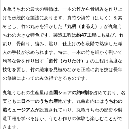
丸亀うちわの最大の特徴は、一本の
竹
から骨組みを作り上
げる伝統的な製法にあります。真竹や淡竹（はちく）を素
材とし、竹の丸みを活かした
「丸柄（まるえ）」
が丸亀う
ちわの大きな特色です。製造工程は
約47工程
にも及び、竹
割り、骨削り、編み、貼り、仕上げの各段階で熟練した職
人の手技が求められます。特に、一本の竹を細かく割いて
均等な骨を作り出す
「割竹（わりたけ）」
の工程は高度な
技術を要し、竹の繊維を見極めながら正確に割る技は長年
の修練によってのみ体得できるものです。
丸亀うちわの生産量は
全国シェアの約9割
を占めており、名
実ともに
日本一のうちわ産地
です。丸亀市内には
うちわの
港ミュージアム
が設置されており、丸亀うちわの歴史や製
造工程を学べるほか、うちわ作りの体験も楽しむことがで
きます。