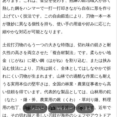
あります。これは、金型を使わず、熟練の鍛冶職人が赤く
熱した鋼をハンマーで一打一打叩きながら自在に形を作り
上げていく技法です。この自由鍛造により、刃物一本一本
が微妙に異なる個性を持ち、使い手の用途や好みに応じた
細やかな対応が可能となります。
土佐打刃物のもう一つの大きな特徴は、切れ味の鋭さと耐
久性の高さを両立させた「複合材製法」です。柔らかい地
金（じがね）に硬い鋼（はがね）を割り込む、または挟み
込む技法により、刃先は鋭く、全体としてはしなやかで折
れにくい刃物が生まれます。山林での過酷な作業にも耐え
うる実用本位の堅牢さは、全国の林業・農業従事者から高
い信頼を得ています。代表的な製品としては、山林用の鉈
（なた）・鎌・斧、農業用の鍬（くわ）・草刈り鎌、料理
用の包丁、園芸用のはさみなど多岐にわたります。近年で
メニュー
サイドバー
上へ
は、その切れ味と美しい刃紋が海外のシェフやアウトドア