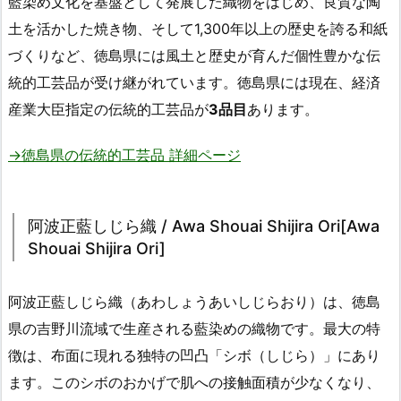
藍染め文化を基盤として発展した織物をはじめ、良質な陶
土を活かした焼き物、そして1,300年以上の歴史を誇る和紙
づくりなど、徳島県には風土と歴史が育んだ個性豊かな伝
統的工芸品が受け継がれています。徳島県には現在、経済
産業大臣指定の伝統的工芸品が
3品目
あります。
→徳島県の伝統的工芸品 詳細ページ
阿波正藍しじら織 / Awa Shouai Shijira Ori[Awa
Shouai Shijira Ori]
阿波正藍しじら織（あわしょうあいしじらおり）は、徳島
県の吉野川流域で生産される藍染めの織物です。最大の特
徴は、布面に現れる独特の凹凸「シボ（しじら）」にあり
ます。このシボのおかげで肌への接触面積が少なくなり、