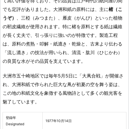
て高い評価を得ており、その品質は江戸時代の紙問屋の間
でも定評がありました。大洲和紙の原料には、主に
楮（こ
うぞ）
、三椏（みつまた）、雁皮（がんぴ）といった植物
の靭皮繊維が使用されます。特に楮を原料とする紙は繊維
が長く丈夫で、引っ張りに強いのが特徴です。製造工程
は、原料の煮熟・叩解・紙漉き・乾燥と、古来より伝わる
「流し漉き」の技法が用いられ、清流・肱川（ひじかわ）
の良質な水がその品質を支えています。
大洲市五十崎地区では毎年5月5日に「大凧合戦」が開催さ
れ、大洲和紙で作られた巨大な凧が初夏の空を舞う姿は、
この地の和紙文化を象徴する風物詩として多くの観光客を
魅了しています。
登録年
1977年10月14日
Designated