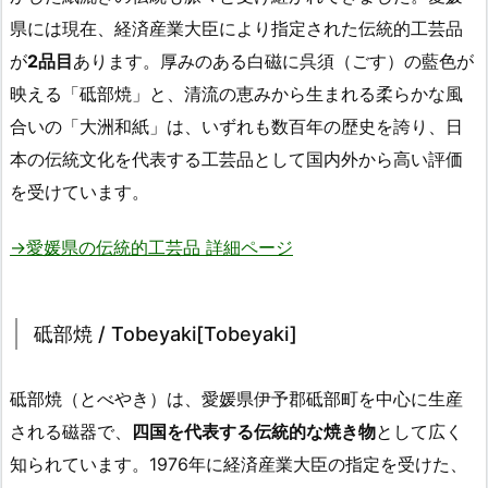
県には現在、経済産業大臣により指定された伝統的工芸品
が
2品目
あります。厚みのある白磁に呉須（ごす）の藍色が
映える「砥部焼」と、清流の恵みから生まれる柔らかな風
合いの「大洲和紙」は、いずれも数百年の歴史を誇り、日
本の伝統文化を代表する工芸品として国内外から高い評価
を受けています。
→愛媛県の伝統的工芸品 詳細ページ
砥部焼 / Tobeyaki[Tobeyaki]
砥部焼（とべやき）は、愛媛県伊予郡砥部町を中心に生産
される磁器で、
四国を代表する伝統的な焼き物
として広く
知られています。1976年に経済産業大臣の指定を受けた、