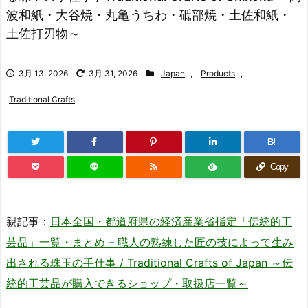
波和紙・大谷焼・丸亀うちわ・砥部焼・土佐和紙・
土佐打刃物～
3月 13, 2026
3月 31, 2026
Japan
,
Products
,
Traditional Crafts
B!
Copy
親記事：
日本全国・都道府県の経済産業省指定「伝統的工
芸品」一覧・まとめ – 職人の熟練した匠の技によって生み
出される珠玉の手仕事 / Traditional Crafts of Japan ～伝
統的工芸品が購入できるショップ・取扱店一覧～