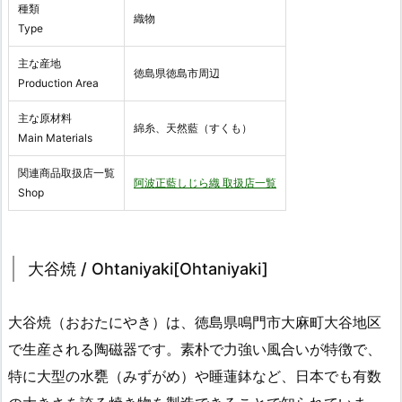
種類
織物
Type
主な産地
徳島県徳島市周辺
Production Area
主な原材料
綿糸、天然藍（すくも）
Main Materials
関連商品取扱店一覧
阿波正藍しじら織 取扱店一覧
Shop
大谷焼 / Ohtaniyaki[Ohtaniyaki]
大谷焼（おおたにやき）は、徳島県鳴門市大麻町大谷地区
で生産される陶磁器です。素朴で力強い風合いが特徴で、
特に大型の水甕（みずがめ）や睡蓮鉢など、日本でも有数