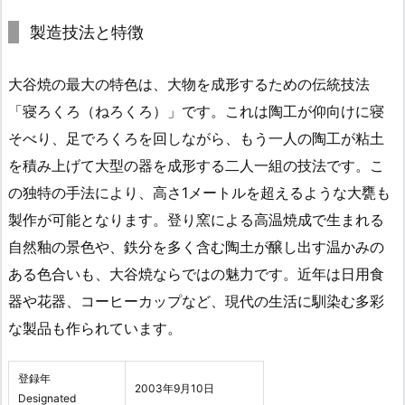
製造技法と特徴
大谷焼の最大の特色は、大物を成形するための伝統技法
「寝ろくろ（ねろくろ）」です。これは陶工が仰向けに寝
そべり、足でろくろを回しながら、もう一人の陶工が粘土
を積み上げて大型の器を成形する二人一組の技法です。こ
の独特の手法により、高さ1メートルを超えるような大甕も
製作が可能となります。登り窯による高温焼成で生まれる
自然釉の景色や、鉄分を多く含む陶土が醸し出す温かみの
ある色合いも、大谷焼ならではの魅力です。近年は日用食
器や花器、コーヒーカップなど、現代の生活に馴染む多彩
な製品も作られています。
登録年
2003年9月10日
Designated