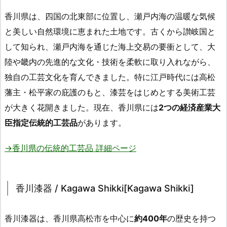
香川県は、四国の北東部に位置し、瀬戸内海の温暖な気候
と美しい自然環境に恵まれた土地です。古くから讃岐国と
して知られ、瀬戸内海を通じた海上交易の要衝として、大
陸や畿内の先進的な文化・技術を柔軟に取り入れながら、
独自の工芸文化を育んできました。特に江戸時代には高松
藩主・松平家の庇護のもと、漆芸をはじめとする美術工芸
が大きく花開きました。現在、香川県には
2つの経済産業大
臣指定伝統的工芸品
があります。
→香川県の伝統的工芸品 詳細ページ
香川漆器 / Kagawa Shikki[Kagawa Shikki]
香川漆器は、香川県高松市を中心に
約400年
の歴史を持つ