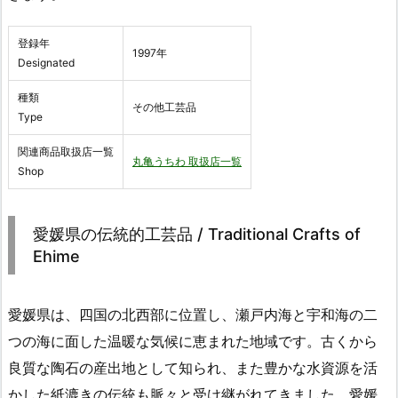
登録年
1997年
Designated
種類
その他工芸品
Type
関連商品取扱店一覧
丸亀うちわ 取扱店一覧
Shop
愛媛県の伝統的工芸品 / Traditional Crafts of
Ehime
愛媛県は、四国の北西部に位置し、瀬戸内海と宇和海の二
つの海に面した温暖な気候に恵まれた地域です。古くから
良質な陶石の産出地として知られ、また豊かな水資源を活
かした紙漉きの伝統も脈々と受け継がれてきました。愛媛