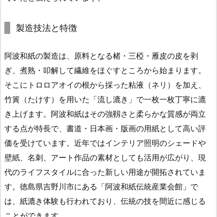
製造技法と特徴
阿波和紙の製造は、原料となる楮・三椏・雁皮の皮を剥
ぎ、煮熟・叩解して繊維をほぐすところから始まります。
そこにトロロアオイの根から採った粘液（ネリ）を加え、
竹簀（たけす）を用いた「流し漉き」で一枚一枚丁寧に漉
き上げます。阿波和紙はその強靱さと柔らかな質感が両立
する点が特長で、書道・日本画・版画の用紙として高い評
価を受けています。近年ではインテリア照明のシェードや
壁紙、名刺、アート作品の素材としても活用が広がり、現
代のライフスタイルに合った新しい用途が開拓されていま
す。徳島県吉野川市にある「阿波和紙伝統産業会館」で
は、紙漉き体験も行われており、伝統の技を間近に感じる
ことができます。