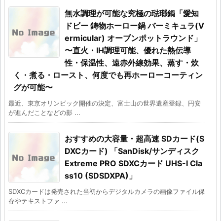
無水調理が可能な究極の琺瑯鍋「愛知
ドビー 鋳物ホーロー鍋 バーミキュラ(V
ermicular) オーブンポットラウンド」
〜直火・IH調理可能、優れた熱伝導
性・保温性、遠赤外線効果、蒸す・炊
く・煮る・ロースト、何度でも再ホーローコーティン
グが可能〜
最近、東京オリンピック開催の決定、富士山の世界遺産登録、円安
が進んだことなどの影 ...
おすすめの大容量・超高速 SDカード(S
DXCカード) 「SanDisk/サンディスク
Extreme PRO SDXCカード UHS-I Cla
ss10 (SDSDXPA)」
SDXCカードは発売された当初からデジタルカメラの画像ファイル保
存やテキストファ ...