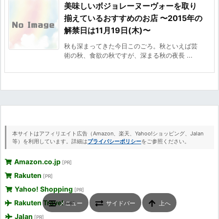
美味しいボジョレーヌーヴォーを取り
揃えているおすすめのお店 〜2015年の
解禁日は11月19日(木)〜
秋も深まってきた今日このごろ。秋といえば芸
術の秋、食欲の秋ですが、深まる秋の夜長 ...
本サイトはアフィリエイト広告（Amazon、楽天、Yahoo!ショッピング、Jalan
等）を利用しています。詳細は
プライバシーポリシー
をご参照ください。
Amazon.co.jp
[PR]
Rakuten
[PR]
Yahoo! Shopping
[PR]
Rakuten Travel
メニュー
サイドバー
上へ
[PR]
Jalan
[PR]