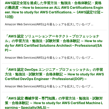
AWS認定全冠を達成した学習方法・勉強法・合格体験記・資格
の難易度 ～How to become an ALL AWS Certifications Engin
eer. How to study for AWS Certifications.～ (AWS認定12冠～
13冠)
Amazon Web Services(AWS)は今最もシェアを拡大しているパブ ...
「AWS 認定 ソリューションアーキテクト – プロフェッショナ
ル」の学習方法・勉強法・試験対策・合格体験記 ～ How to stu
dy for AWS Certified Solutions Architect – Professional(SA
P)～
Amazon Web Services(AWS)は今最もシェアを拡大しているパブ ...
「AWS 認定 DevOps エンジニア – プロフェッショナル」の学習
方法・勉強法・試験対策・合格体験記 ～ How to study for AWS
Certified DevOps Engineer – Professional(DOP)～
Amazon Web Services(AWS)は今最もシェアを拡大しているパブ ...
「AWS 認定 機械学習 – 専門知識」の学習方法・勉強法・試験対
策・合格体験記 ～ How to study for AWS Certified Machine L
earning – Specialty(MLS)～