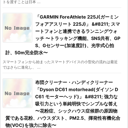
トを渡すことは日本 ...
「GARMIN ForeAthlete 225J(ガーミン
フォアアスリート 225J)」 &#8211; スマ
ートフォンと連携できるランニングウォ
ッチ 〜トラッキング機能、SNS共有、GP
S、Gセンサー(加速度計)、光学式心拍
計、50m完全防水〜
スマートフォンから始まったスマートデバイスの小型化の流れは最近
ではさらに進化し、 ...
布団クリーナー・ハンディクリーナー
「Dyson DC61 motorhead(ダイソン D
C61 モーターヘッド)」 &#8211; 強力な
吸引力という単純明快でシンプルな答え
〜花粉症、シックハウス症候群の原因物
質である花粉、ハウスダスト、PM2.5、揮発性有機化合
物(VOC)を強力に除去〜