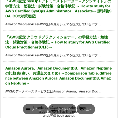
「AWS 認定 SysOps アドミニストレーター – アソシエイト」の
学習方法・勉強法・試験対策・合格体験記 ～ How to study for
AWS Certified SysOps Administrator – Associate～(新試験S
OA-C02対策追記)
Amazon Web Services(AWS)は今最もシェアを拡大しているパブ ...
「AWS 認定 クラウドプラクティショナー」の学習方法・勉強
法・試験対策・合格体験記 ～ How to study for AWS Certified
Cloud Practitioner(CLF)～
Amazon Web Services(AWS)は今最もシェアを拡大しているパブ ...
Amazon Aurora、Amazon DocumentDB、Amazon Neptune
の比較表(違い、共通点のまとめ) ～Comparison Table, differe
nce between Amazon Aurora, Amazon DocumentDB, Amaz
on Neptune～
AWSのデータベースサービスにはAmazon Aurora、Amazon Doc ...
All articles reflect contributions from
メニュー
サイドバー
上へ
a
Japan AWS Top Engineer
and
AWS book author
.