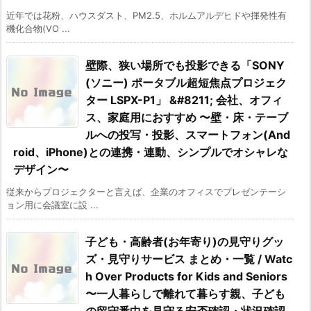
近年では花粉、ハウスダスト、PM2.5、ホルムアルデヒドや揮発性有
機化合物(VO ...
壁際、狭い場所でも投影できる「SONY
(ソニー) ポータブル超短焦点プロジェク
ター LSPX-P1」 &#8211; 会社、オフィ
ス、家庭用におすすめ 〜壁・床・テーブ
ルへの投写・投影、スマートフォン(And
roid、iPhone)との連携・連動、シンプルでオシャレな
デザイン〜
従来からプロジェクターと言えば、企業のオフィスでプレゼンテーシ
ョン用に会議室に設 ...
子ども・高齢者(お年寄り)の見守りグッ
ズ・見守りサービス まとめ・一覧 / Watc
h Over Products for Kids and Seniors
〜一人暮らしで離れて暮らす親、子ども
の留守番中を見守る安否確認・状況確認