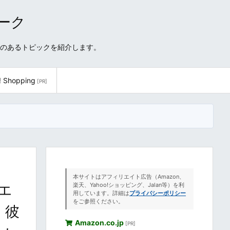
ワーク
性のあるトピックを紹介します。
! Shopping
[PR]
本サイトはアフィリエイト広告（Amazon、
エ
楽天、Yahoo!ショッピング、Jalan等）を利
用しています。詳細は
プライバシーポリシー
をご参照ください。
・彼
Amazon.co.jp
[PR]