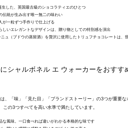
り誕生した、英国最古級のショコラティエのひとつ
の伝統が生み出す唯一無二の味わい
人が一粒ずつ手作りで仕上げる
らしいエレガントなデザインは、贈り物としての特別感を演出
パーニュ（ブドウの蒸留酒）を贅沢に使用したトリュフチョコレートは、
にシャルボネル エ ウォーカーをおすす
は、「味」「見た目」「ブランドストーリー」の3つが重要な
は、この3つすべてを高い水準で満たしています。
品な風味。一口食べれば違いがわかる本格的な味です