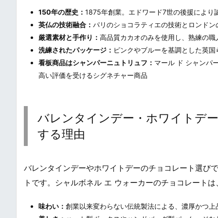
150年の歴史：
1875年創業。エドワード7世の後援によ
英仏の技術融合：
パリのショコラティエの技術とロンドン
厳選素材と手作り：
高品質カカオのみを使用し、熟練の職
洗練されたパッケージ：
ピンクやブルーを基調とした英国
看板商品はシャンパーニュトリュフ：
マール ド シャン
高い評価を受けるシグネチャー商品
バレンタインデー・ホワイトデー
する理由
バレンタインデーやホワイトデーのチョコレート選びで
トです。シャルボネル エ ウォーカーのチョコレート
味わい：
創業以来変わらない伝統製法による、濃厚かつ上