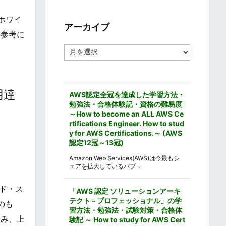
ゴ
リ
ホワイ
ー
アーカイブ
の参考に
ア
ー
カ
イ
ブ
用達
AWS認定全冠を達成した学習方法・
勉強法・合格体験記・資格の難易度
～How to become an ALL AWS Ce
rtifications Engineer. How to stud
y for AWS Certifications.～ (AWS
認定12冠～13冠)
Amazon Web Services(AWS)は今最もシ
ェアを拡大しているパブ ...
ンド・ス
「AWS 認定 ソリューションアーキ
テクト – プロフェッショナル」の学
のも
習方法・勉強法・試験対策・合格体
組み、上
験記 ～ How to study for AWS Cert