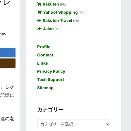
ャレ
Rakuten
[PR]
Yahoo! Shopping
[PR]
Rakuten Travel
[PR]
Jalan
[PR]
day
Profile
Contact
Links
Privacy Policy
Tech Support
す。しか
Sitemap
の記憶に
カテゴリー
用達の老
カ
テ