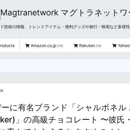
Magtranetwork マグトラネット
どクラウド技術の情報、トレンドアイテム・便利グッズや旅行・映画など多様
roducts
Amazon.co.jp
Rakuten
Yahoo
[PR]
[PR]
te
ーに有名ブランド「シャルボネル 
 Walker)」の高級チョコレート 〜彼氏