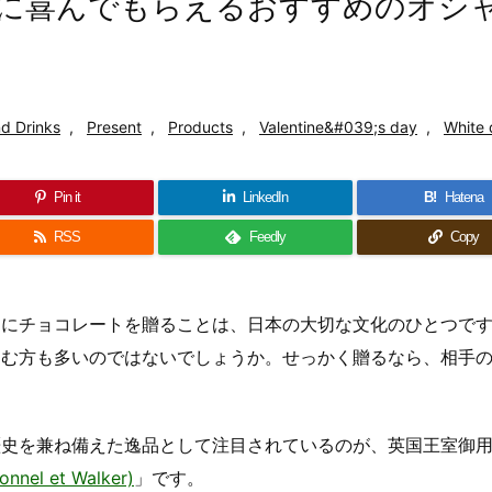
当に喜んでもらえるおすすめのオシ
d Drinks
,
Present
,
Products
,
Valentine&#039;s day
,
White 
Pin it
LinkedIn
B!
Hatena
RSS
Feedly
Copy
しにチョコレートを贈ることは、日本の大切な文化のひとつで
悩む方も多いのではないでしょうか。せっかく贈るなら、相手
歴史を兼ね備えた逸品として注目されているのが、英国王室御
l et Walker)
」です。