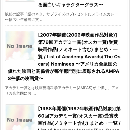
る面白いキャラクターグラス〜
以前の記事「話のネタ、サプライズのプレゼントにスライムカレー
〜幅広い年齢層に支 ...
[2007年開催(2006年映画作品対象)]
第79回アカデミー賞(オスカー賞)受賞
映画作品(ノミネート含む) まとめ・一
覧 / List of Academy Awards(The Os
cars) Nominees 〜アメリカ合衆国の
優れた映画と関係者が毎年部門別に表彰されるAMPA
S主催の映画賞〜
アカデミー賞とは映画芸術科学アカデミー(AMPAS)が主催し、アメ
リカ合衆国にお ...
[1988年開催(1987年映画作品対象)]第
60回アカデミー賞(オスカー賞)受賞映
画作品(ノミネート含む) まとめ・一覧 /