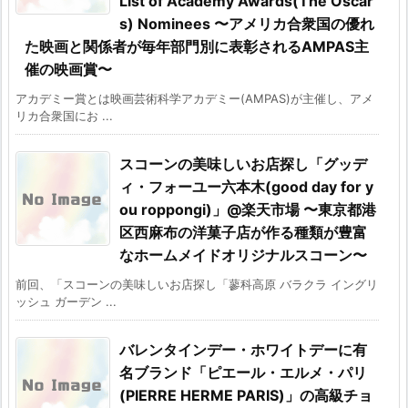
List of Academy Awards(The Oscar
s) Nominees 〜アメリカ合衆国の優れ
た映画と関係者が毎年部門別に表彰されるAMPAS主
催の映画賞〜
アカデミー賞とは映画芸術科学アカデミー(AMPAS)が主催し、アメ
リカ合衆国にお ...
スコーンの美味しいお店探し「グッデ
ィ・フォーユー六本木(good day for y
ou roppongi)」@楽天市場 〜東京都港
区西麻布の洋菓子店が作る種類が豊富
なホームメイドオリジナルスコーン〜
前回、「スコーンの美味しいお店探し「蓼科高原 バラクラ イングリ
ッシュ ガーデン ...
バレンタインデー・ホワイトデーに有
名ブランド「ピエール・エルメ・パリ
(PIERRE HERME PARIS)」の高級チョ