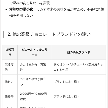
で深みのある味わいを実現
添加物の最小化
：カカオ本来の風味を活かすため、不要な添加
物を使用しない
2. 他の高級チョコレートブランドとの違い
比較項
ピエール・マルコリ
他の高級ブランド
目
ーニ
製造方
カカオ豆から一貫製
多くはクーベルチュール（製菓用チョ
法
造
コ）を使用
カカオの個性が際立
味わい
ブランドにより様々
つ
2,000円〜10,000円
価格帯
ブランドにより様々
程度