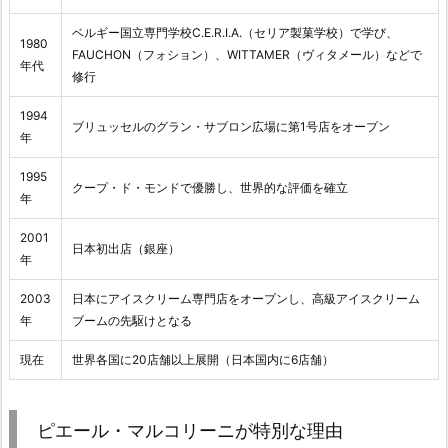
ベルギー国立専門学校C.E.R.I.A.（セリア製菓学校）で学び、
1980
FAUCHON（フォション）、WITTAMER（ヴィタメール）などで
年代
修行
1994
ブリュッセルのグラン・サブロン広場に第1号店をオープン
年
1995
クープ・ド・モンドで優勝し、世界的な評価を確立
年
2001
日本初出店（銀座）
年
2003
日本にアイスクリーム専門店をオープンし、高級アイスクリーム
年
ブームの先駆けとなる
現在
世界各国に20店舗以上展開（日本国内に6店舗）
ピエール・マルコリーニが特別な理由