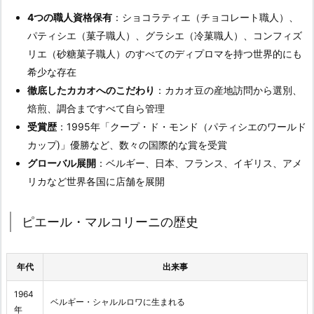
4つの職人資格保有
：ショコラティエ（チョコレート職人）、
パティシエ（菓子職人）、グラシエ（冷菓職人）、コンフィズ
リエ（砂糖菓子職人）のすべてのディプロマを持つ世界的にも
希少な存在
徹底したカカオへのこだわり
：カカオ豆の産地訪問から選別、
焙煎、調合まですべて自ら管理
受賞歴
：1995年「クープ・ド・モンド（パティシエのワールド
カップ)」優勝など、数々の国際的な賞を受賞
グローバル展開
：ベルギー、日本、フランス、イギリス、アメ
リカなど世界各国に店舗を展開
ピエール・マルコリーニの歴史
年代
出来事
1964
ベルギー・シャルルロワに生まれる
年