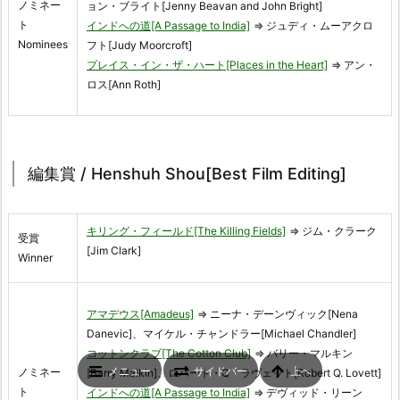
ノミネー
ョン・ブライト[Jenny Beavan and John Bright]
ト
インドへの道[A Passage to India]
⇒ ジュディ・ムーアクロ
Nominees
フト[Judy Moorcroft]
プレイス・イン・ザ・ハート[Places in the Heart]
⇒ アン・
ロス[Ann Roth]
編集賞 / Henshuh Shou[Best Film Editing]
キリング・フィールド[The Killing Fields]
⇒ ジム・クラーク
受賞
[Jim Clark]
Winner
アマデウス[Amadeus]
⇒ ニーナ・デーンヴィック[Nena
Danevic]、マイケル・チャンドラー[Michael Chandler]
コットンクラブ[The Cotton Club]
⇒ バリー・マルキン
メニュー
サイドバー
上へ
ノミネー
[Barry Malkin]、ロバート・Q・ラヴェット[Robert Q. Lovett]
ト
インドへの道[A Passage to India]
⇒ デヴィッド・リーン