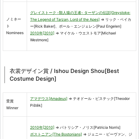
グレイストーク -類人猿の王者- ターザンの伝説[Greystoke:
ノミネー
The Legend of Tarzan, Lord of the Apes]
⇒ リック・ベイカ
ト
ー[Rick Baker]、ポール・エンジェレン[Paul Engelen]
Nominees
2010年[2010]
⇒ マイケル・ウエストモア[Michael
Westmore]
衣裳デザイン賞 / Ishou Design Shou[Best
Costume Design]
アマデウス[Amadeus]
⇒ テオドール・ピステック[Theodor
受賞
Pištěk]
Winner
2010年[2010]
⇒ パトリシア・ノリス[Patricia Norris]
ボストニアン[The Bostonians]
⇒ ジェニー・ビーヴァン、ジ