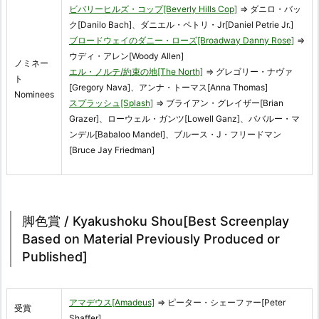
ビバリーヒルズ・コップ[Beverly Hills Cop]
⇒ ダニロ・バッ
ク[Danilo Bach]、ダニエル・ペトリ・Jr[Daniel Petrie Jr.]
ブロードウェイのダニー・ローズ[Broadway Danny Rose]
⇒
ウディ・アレン[Woody Allen]
ノミネー
エル・ノルテ/約束の地[The North]
⇒ グレゴリー・ナヴァ
ト
[Gregory Nava]、アンナ・トーマス[Anna Thomas]
Nominees
スプラッシュ[Splash]
⇒ ブライアン・グレイザー[Brian
Grazer]、ローウェル・ガンツ[Lowell Ganz]、ババルー・マ
ンデル[Babaloo Mandel]、ブルース・J・フリードマン
[Bruce Jay Friedman]
脚色賞 / Kyakushoku Shou[Best Screenplay
Based on Material Previously Produced or
Published]
アマデウス[Amadeus]
⇒ ピーター・シェーファー[Peter
受賞
Shaffer]