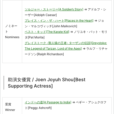
ソルジャー・ストーリー[A Soldier’s Story]
⇒ アドルフ・シ
ーザー[Adolph Caesar]
プレイス・イン・ザ・ハート[Places in the Heart]
⇒ ジョ
ノミネー
ン・マルコヴィッチ[John Malkovich]
ト
ベスト・キッド[The Karate Kid]
⇒ ノリユキ・パット・モリ
Nominees
タ[Pat Morita]
グレイストーク -類人猿の王者- ターザンの伝説[Greystoke:
The Legend of Tarzan, Lord of the Apes]
⇒ ラルフ・リチャ
ードソン[Ralph Richardson]
助演女優賞 / Joen Joyuh Shou[Best
Supporting Actress]
インドへの道[A Passage to India]
⇒ ペギー・アシュクロフ
受賞
ト[Peggy Ashcroft]
Winner