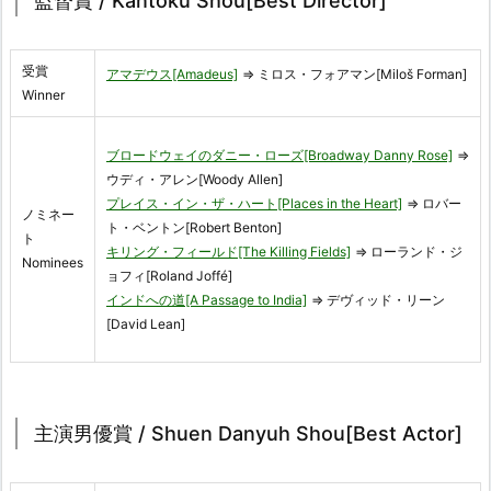
監督賞 / Kantoku Shou[Best Director]
受賞
アマデウス[Amadeus]
⇒ ミロス・フォアマン[Miloš Forman]
Winner
ブロードウェイのダニー・ローズ[Broadway Danny Rose]
⇒
ウディ・アレン[Woody Allen]
プレイス・イン・ザ・ハート[Places in the Heart]
⇒ ロバー
ノミネー
ト・ベントン[Robert Benton]
ト
キリング・フィールド[The Killing Fields]
⇒ ローランド・ジ
Nominees
ョフィ[Roland Joffé]
インドへの道[A Passage to India]
⇒ デヴィッド・リーン
[David Lean]
主演男優賞 / Shuen Danyuh Shou[Best Actor]