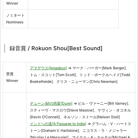
Winner
ノミネート
Nominees
録音賞 / Rokuon Shou[Best Sound]
アマデウス[Amadeus]
⇒ マーク・バーガー[Mark Berger]、
受賞
トム・スコット[Tom Scott]、トッド・ボークルヘイド[Todd
Winner
Boekelheide]、クリス・ニューマン[Chris Newman]
デューン/砂の惑星[Dune]
⇒ ビル・ヴァーニー[Bill Varney]、
スティーヴ・マスロウ[Steve Maslow]、ケヴィン・オコネル
[Kevin O’Connell]、ネルソン・ストール[Nelson Stoll]
インドへの道[A Passage to India]
⇒ グラハム・V・ハートス
トーン[Graham V. Hartstone]、ニコラス・ラ・メジャラー
[Nicolas Le Messurier]、マイケル・A・カーター[Michael A.