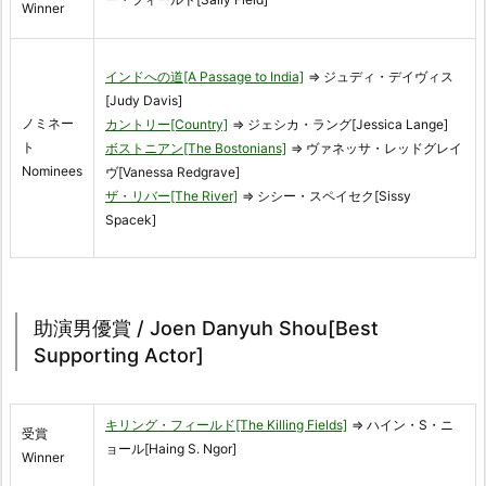
Winner
インドへの道[A Passage to India]
⇒ ジュディ・デイヴィス
[Judy Davis]
ノミネー
カントリー[Country]
⇒ ジェシカ・ラング[Jessica Lange]
ト
ボストニアン[The Bostonians]
⇒ ヴァネッサ・レッドグレイ
Nominees
ヴ[Vanessa Redgrave]
ザ・リバー[The River]
⇒ シシー・スペイセク[Sissy
Spacek]
助演男優賞 / Joen Danyuh Shou[Best
Supporting Actor]
キリング・フィールド[The Killing Fields]
⇒ ハイン・S・ニ
受賞
ョール[Haing S. Ngor]
Winner