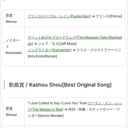
受賞
プリンス/パープル・レイン[Purple Rain]
⇒ プリンス[Prince]
Winner
マペットめざせブロードウェイ![The Muppets Take Manhatt
ノミネー
an]
⇒ ジェフ・モス[Jeff Moss]
ト
ソングライター[Songwriter]
⇒ クリス・クリストファーソン
Nominees
[Kris Kristofferson]
歌曲賞 / Kashou Shou[Best Original Song]
“I Just Called to Say I Love You" from
ウーマン・イン・レッ
受賞
ド[The Woman in Red]
⇒ 作詞・作曲：スティーヴィー・ワ
Winner
ンダー[Stevie Wonder]