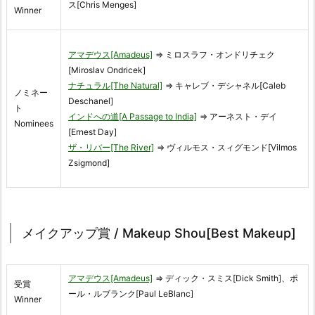
ス[Chris Menges]
Winner
アマデウス[Amadeus]
⇒ ミロスラフ・オンドリチェク
[Miroslav Ondricek]
ナチュラル[The Natural]
⇒ キャレブ・デシャネル[Caleb
ノミネー
Deschanel]
ト
インドへの道[A Passage to India]
⇒ アーネスト・デイ
Nominees
[Ernest Day]
ザ・リバー[The River]
⇒ ヴィルモス・スィグモンド[Vilmos
Zsigmond]
メイクアップ賞 / Makeup Shou[Best Makeup]
アマデウス[Amadeus]
⇒ ディック・スミス[Dick Smith]、ポ
受賞
ール・ルブランク[Paul LeBlanc]
Winner