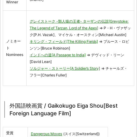
Winner
グレイストーク -類人猿の王者- ターザンの伝説[Greystoke:
The Legend of Tarzan, Lord of the Apes]
⇒ P・H・ヴァザッ
ク[P.H. Vazak]、マイケル・オースティン[Michael Austin]
ノミネー
キリング・フィールド[The Killing Fields]
⇒ ブルース・ロビ
ト
ンソン[Bruce Robinson]
Nominees
インドへの道[A Passage to India]
⇒ デヴィッド・リーン
[David Lean]
ソルジャー・ストーリー[A Soldier’s Story]
⇒ チャールズ・
フラー[Charles Fuller]
外国語映画賞 / Gaikokugo Eiga Shou[Best
Foreign Language Film]
受賞
Dangerous Moves
(スイス[Switzerland])