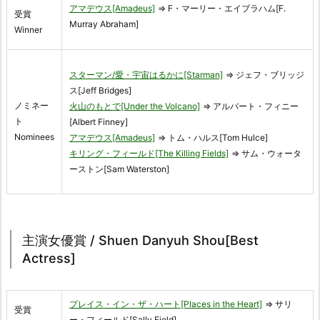
アマデウス[Amadeus]
⇒ F・マーリー・エイブラハム[F.
受賞
Murray Abraham]
Winner
スターマン/愛・宇宙はるかに[Starman]
⇒ ジェフ・ブリッジ
ス[Jeff Bridges]
ノミネー
火山のもとで[Under the Volcano]
⇒ アルバート・フィニー
ト
[Albert Finney]
Nominees
アマデウス[Amadeus]
⇒ トム・ハルス[Tom Hulce]
キリング・フィールド[The Killing Fields]
⇒ サム・ウォータ
ーストン[Sam Waterston]
主演女優賞 / Shuen Danyuh Shou[Best
Actress]
プレイス・イン・ザ・ハート[Places in the Heart]
⇒ サリ
受賞
ー・フィールド[Sally Field]