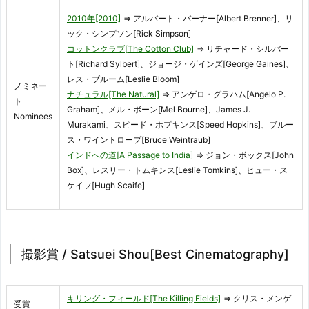
2010年[2010]
⇒ アルバート・バーナー[Albert Brenner]、リ
ック・シンプソン[Rick Simpson]
コットンクラブ[The Cotton Club]
⇒ リチャード・シルバー
ト[Richard Sylbert]、ジョージ・ゲインズ[George Gaines]、
レス・ブルーム[Leslie Bloom]
ノミネー
ナチュラル[The Natural]
⇒ アンゲロ・グラハム[Angelo P.
ト
Graham]、メル・ボーン[Mel Bourne]、James J.
Nominees
Murakami、スピード・ホプキンス[Speed Hopkins]、ブルー
ス・ワイントロープ[Bruce Weintraub]
インドへの道[A Passage to India]
⇒ ジョン・ボックス[John
Box]、レスリー・トムキンス[Leslie Tomkins]、ヒュー・ス
ケイフ[Hugh Scaife]
撮影賞 / Satsuei Shou[Best Cinematography]
キリング・フィールド[The Killing Fields]
⇒ クリス・メンゲ
受賞