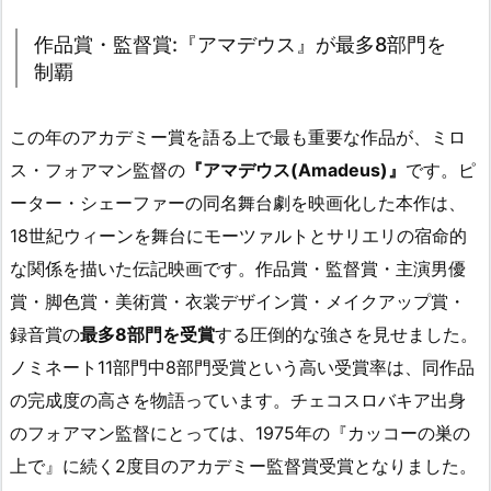
作品賞・監督賞:『アマデウス』が最多8部門を
制覇
この年のアカデミー賞を語る上で最も重要な作品が、ミロ
ス・フォアマン監督の
『アマデウス(Amadeus)』
です。ピ
ーター・シェーファーの同名舞台劇を映画化した本作は、
18世紀ウィーンを舞台にモーツァルトとサリエリの宿命的
な関係を描いた伝記映画です。作品賞・監督賞・主演男優
賞・脚色賞・美術賞・衣裳デザイン賞・メイクアップ賞・
録音賞の
最多8部門を受賞
する圧倒的な強さを見せました。
ノミネート11部門中8部門受賞という高い受賞率は、同作品
の完成度の高さを物語っています。チェコスロバキア出身
のフォアマン監督にとっては、1975年の『カッコーの巣の
上で』に続く2度目のアカデミー監督賞受賞となりました。