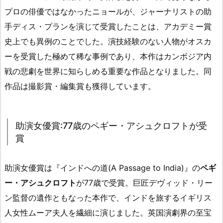
プロの俳優ではなかったニョールが、ジャーナリストの助
手ディス・プランを演じて受賞したことは、アカデミー賞
史上でも異例のことでした。演技経験のない人物がオスカ
ーを受賞した極めて稀な事例であり、本作はカンボジア内
戦の悲劇を世界に知らしめる重要な作品となりました。同
作品は撮影賞・編集賞も獲得しています。
助演女優賞:77歳のペギー・アシュクロフトが受
賞
助演女優賞は『インドへの道(A Passage to India)』の
ペギ
ー・アシュクロフト
が77歳で受賞。巨匠デヴィッド・リー
ン監督の遺作ともなった本作で、インドを旅するイギリス
人女性ムーア夫人を繊細に演じました。英国演劇界の至宝