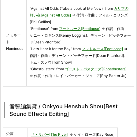
“Against All Odds (Take a Look at Me Now)" from
カリブの
熱い夜[Against All Odds]
⇒ 作詞・作曲：フィル・コリンズ
[Phil Collins]
“Footloose" from
フットルース[Footloose]
⇒ 作詞・作曲：
ノミネー
ケニー・ロギンス[Kenny Loggins]、ディーン・ピッチフォー
ト
ド[Dean Pitchford]
Nominees
“Let’s Hear It for the Boy" from
フットルース[Footloose]
⇒
作詞・作曲：ディーン・ピッチフォード[Dean Pitchford]、
トム・スノウ[Tom Snow]
“Ghostbusters" from
ゴースト・バスターズ[Ghostbusters]
⇒ 作詞・作曲：レイ・パーカー・ジュニア[Ray Parker Jr.]
音響編集賞 / Onkyou Henshuh Shou[Best
Sound Effects Editing]
受賞
ザ・リバー[The River]
⇒ ケイ・ローズ[Kay Rose]