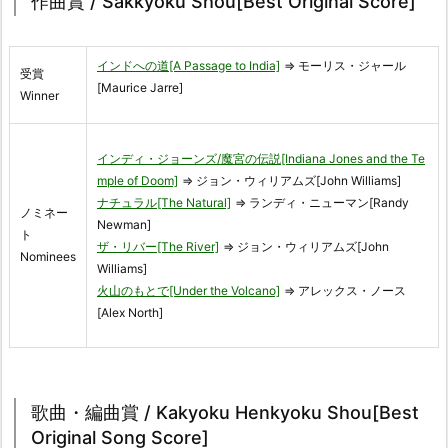
作曲賞 / Sakkyoku Shou[Best Original Score]
インドへの道[A Passage to India]
⇒ モーリス・ジャール
受賞
[Maurice Jarre]
Winner
インディ・ジョーンズ/魔宮の伝説[Indiana Jones and the Te
mple of Doom]
⇒ ジョン・ウィリアムズ[John Williams]
ナチュラル[The Natural]
⇒ ランディ・ニューマン[Randy
ノミネー
Newman]
ト
ザ・リバー[The River]
⇒ ジョン・ウィリアムズ[John
Nominees
Williams]
火山のもとで[Under the Volcano]
⇒ アレックス・ノース
[Alex North]
歌曲・編曲賞 / Kakyoku Henkyoku Shou[Best
Original Song Score]