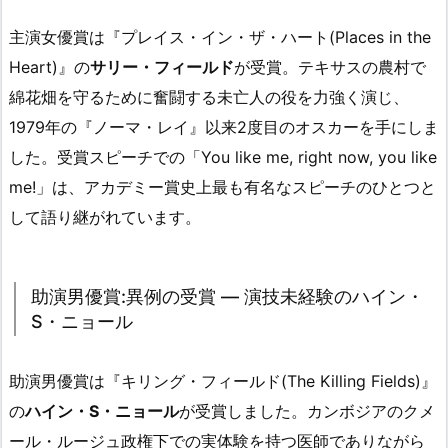
主演女優賞は『プレイス・イン・ザ・ハート(Places in the
Heart)』の
サリー・フィールド
が受賞。テキサスの農村で
綿花畑を守るために奮闘する未亡人の役を力強く演じ、
1979年の『ノーマ・レイ』以来2度目のオスカーを手にしま
した。受賞スピーチでの「You like me, right now, you like
me!」は、アカデミー賞史上最も有名なスピーチのひとつと
して語り継がれています。
助演男優賞:異例の受賞 ― 演技未経験のハイン・
S・ニョール
助演男優賞は『キリング・フィールド(The Killing Fields)』
の
ハイン・S・ニョール
が受賞しました。カンボジアのクメ
ール・ルージュ政権下での実体験を持つ医師でありながら