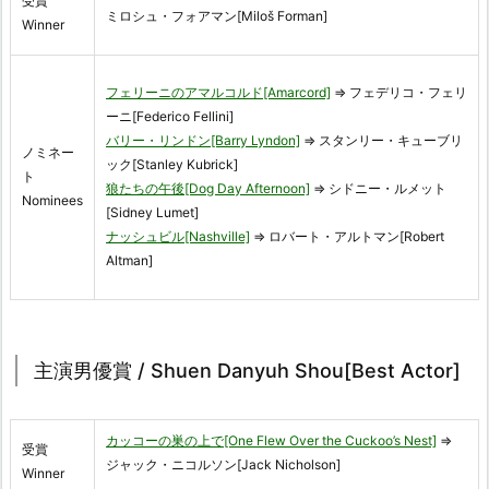
受賞
ミロシュ・フォアマン[Miloš Forman]
Winner
フェリーニのアマルコルド[Amarcord]
⇒ フェデリコ・フェリ
ーニ[Federico Fellini]
バリー・リンドン[Barry Lyndon]
⇒ スタンリー・キューブリ
ノミネー
ック[Stanley Kubrick]
ト
狼たちの午後[Dog Day Afternoon]
⇒ シドニー・ルメット
Nominees
[Sidney Lumet]
ナッシュビル[Nashville]
⇒ ロバート・アルトマン[Robert
Altman]
主演男優賞 / Shuen Danyuh Shou[Best Actor]
カッコーの巣の上で[One Flew Over the Cuckoo’s Nest]
⇒
受賞
ジャック・ニコルソン[Jack Nicholson]
Winner