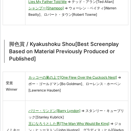
Lies My Father Told Me
⇒ テッド・アラン[Ted Allan]
シャンプー[Shampoo]
⇒ ウォーレン・ベイティ[Warren
Beatty]、ロバート・タウン[Robert Towne]
脚色賞 / Kyakushoku Shou[Best Screenplay
Based on Material Previously Produced or
Published]
カッコーの巣の上で[One Flew Over the Cuckoo’s Nest]
⇒
受賞
ボー・ゴールドマン[Bo Goldman]、ローレンス・ホーベン
Winner
[Lawrence Hauben]
バリー・リンドン[Barry Lyndon]
⇒ スタンリー・キューブリ
ック[Stanley Kubrick]
王になろうとした男[The Man Who Would Be King]
⇒ ジョ
ノミネー
ン・ヒューストン[John Huston]、グラディス・ヒル[Gladys