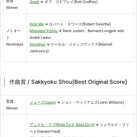
受賞
Great
⇒ ボブ・ゴドフレイ[Bob Godfrey]
Winner
Kick Me
⇒ ロバート・スワース[Robert Swarthe]
ノミネー
Monsieur Pointu
⇒ René Jodoin、Bernard Longpré and
ト
André Leduc
Nominees
Sisyphus
⇒ マーセル・ジャンコヴィクス[Marcell
Jankovics]
作曲賞 / Sakkyoku Shou[Best Original Score]
受賞
ジョーズ[Jaws]
⇒ ジョン・ウィリアムズ[John Williams]
Winner
アニマル・ラブ[Birds Do It, Bees Do It]
⇒ ジェラルド・フリ
ード[Gerald Fried]