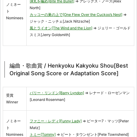
弾丸を噛め[Bite the Bullet]
⇒ アレックス・ノース[Alex
ノミネー
North]
ト
カッコーの巣の上で[One Flew Over the Cuckoo’s Nest]
⇒
Nominees
ジャック・ニッチェ[Jack Nitzsche]
風とライオン[The Wind and the Lion]
⇒ ジェリー・ゴールド
スミス[Jerry Goldsmith]
編曲・歌曲賞 / Henkyoku Kakyoku Shou[Best
Original Song Score or Adaptation Score]
バリー・リンドン[Barry Lyndon]
⇒ レナード・ローゼンマン
受賞
[Leonard Rosenman]
Winner
ノミネー
ファニー・レディ[Funny Lady]
⇒ ピーター7・マッツ[Peter
ト
Matz]
Nominees
トミー[Tommy]
⇒ ピート・タウンゼント[Pete Townshend]