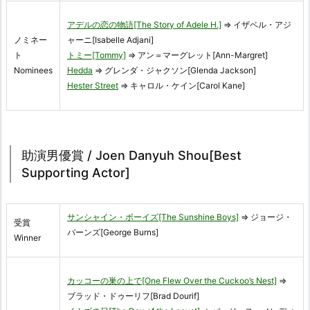
アデルの恋の物語[The Story of Adele H.]
⇒ イザベル・アジ
ノミネー
ャーニ[Isabelle Adjani]
ト
トミー[Tommy]
⇒ アン＝マーグレット[Ann-Margret]
Nominees
Hedda
⇒ グレンダ・ジャクソン[Glenda Jackson]
Hester Street
⇒ キャロル・ケイン[Carol Kane]
助演男優賞 / Joen Danyuh Shou[Best
Supporting Actor]
サンシャイン・ボーイズ[The Sunshine Boys]
⇒ ジョージ・
受賞
バーンズ[George Burns]
Winner
カッコーの巣の上で[One Flew Over the Cuckoo’s Nest]
⇒
ブラッド・ドゥーリフ[Brad Dourif]