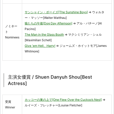
サンシャイン・ボーイズ[The Sunshine Boys]
⇒ ウォルタ
ー・マッソー[Walter Matthau]
狼たちの午後[Dog Day Afternoon]
⇒ アル・パチーノ[Al
ノミネー
Pacino]
ト
The Man in the Glass Booth
⇒ マクシミリアン・シェル
Nominees
[Maximilian Schell]
Give 'em Hell、Harry!
⇒ ジェームズ・ホイットモア[James
Whitmore]
主演女優賞 / Shuen Danyuh Shou[Best
Actress]
カッコーの巣の上で[One Flew Over the Cuckoo’s Nest]
⇒
受賞
ルイーズ・フレッチャー[Louise Fletcher]
Winner