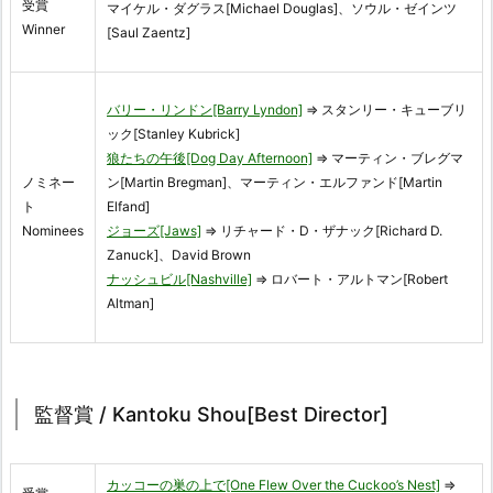
受賞
マイケル・ダグラス[Michael Douglas]、ソウル・ゼインツ
Winner
[Saul Zaentz]
バリー・リンドン[Barry Lyndon]
⇒ スタンリー・キューブリ
ック[Stanley Kubrick]
狼たちの午後[Dog Day Afternoon]
⇒ マーティン・ブレグマ
ノミネー
ン[Martin Bregman]、マーティン・エルファンド[Martin
ト
Elfand]
Nominees
ジョーズ[Jaws]
⇒ リチャード・D・ザナック[Richard D.
Zanuck]、David Brown
ナッシュビル[Nashville]
⇒ ロバート・アルトマン[Robert
Altman]
監督賞 / Kantoku Shou[Best Director]
カッコーの巣の上で[One Flew Over the Cuckoo’s Nest]
⇒