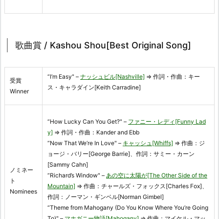
歌曲賞 / Kashou Shou[Best Original Song]
“I’m Easy" –
ナッシュビル[Nashville]
⇒ 作詞・作曲：キー
受賞
ス・キャラダイン[Keith Carradine]
Winner
“How Lucky Can You Get?" –
ファニー・レディ[Funny Lad
y]
⇒ 作詞・作曲：Kander and Ebb
“Now That We’re In Love" –
キャッシュ[Whiffs]
⇒ 作曲：ジ
ョージ・バリー[George Barrie]、作詞：サミー・カーン
[Sammy Cahn]
ノミネー
“Richard’s Window" –
あの空に太陽が[The Other Side of the
ト
Mountain]
⇒ 作曲：チャールズ・フォックス[Charles Fox]、
Nominees
作詞：ノーマン・ギンベル[Norman Gimbel]
“Theme from Mahogany (Do You Know Where You’re Going
To)" –
マホガニー物語[Mahogany]
⇒ 作曲：マイケル・マッ