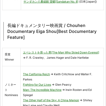
サンダカン八番娼館 望郷[Sandakan No. 8]
(日本[Japan])
長編ドキュメンタリー映画賞 / Chouhen
Documentary Eiga Shou[Best Documentary
Feature]
エベレストを滑った男[The Man Who Skied Down Everest]
受賞
⇒ F. R. Crawley、James Hager and Dale Hartlebe
Winner
The California Reich
⇒ Keith Critchlow and Walter F.
Parkes
ノミネー
Fighting for Our Lives
⇒ Glen Pearcy
ト
Man: The Incredible Machine
⇒ Irwin Rosten and Ed
Nominees
Spiegel
The Other Half of the Sky: A China Memoir
⇒ Shirley
MacLaine and Claudia Weill