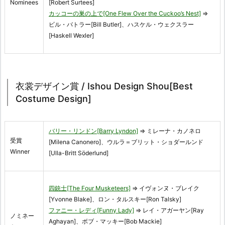
Nominees
[Robert Surtees]
カッコーの巣の上で[One Flew Over the Cuckoo’s Nest]
⇒
ビル・バトラー[Bill Butler]、ハスケル・ウェクスラー
[Haskell Wexler]
衣裳デザイン賞 / Ishou Design Shou[Best
Costume Design]
バリー・リンドン[Barry Lyndon]
⇒ ミレーナ・カノネロ
受賞
[Milena Canonero]、ウルラ＝ブリット・ショダールンド
Winner
[Ulla-Britt Söderlund]
四銃士[The Four Musketeers]
⇒ イヴォンヌ・ブレイク
[Yvonne Blake]、ロン・タルスキー[Ron Talsky]
ファニー・レディ[Funny Lady]
⇒ レイ・アガーヤン[Ray
ノミネー
Aghayan]、ボブ・マッキー[Bob Mackie]