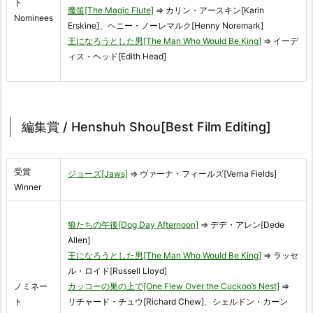
ト
魔笛[The Magic Flute]
⇒ カリン・アースキン[Karin
Nominees
Erskine]、ヘニー・ノーレマルク[Henny Noremark]
王になろうとした男[The Man Who Would Be King]
⇒ イーデ
ィス・ヘッド[Edith Head]
編集賞 / Henshuh Shou[Best Film Editing]
受賞
ジョーズ[Jaws]
⇒ ヴァーナ・フィールズ[Verna Fields]
Winner
狼たちの午後[Dog Day Afternoon]
⇒ デデ・アレン[Dede
Allen]
王になろうとした男[The Man Who Would Be King]
⇒ ラッセ
ル・ロイド[Russell Lloyd]
ノミネー
カッコーの巣の上で[One Flew Over the Cuckoo’s Nest]
⇒
ト
リチャード・チュウ[Richard Chew]、シェルドン・カーン