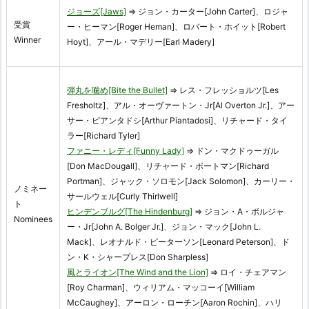
ジョーズ[Jaws]
⇒ ジョン・カーター[John Carter]、ロジャ
受賞
ー・ヒーマン[Roger Heman]、ロバート・ホイット[Robert
Winner
Hoyt]、アール・マデリー[Earl Madery]
弾丸を噛め[Bite the Bullet]
⇒ レス・フレッショルツ[Les
Fresholtz]、アル・オーヴァートン・Jr[Al Overton Jr.]、アー
サー・ピアンタドシ[Arthur Piantadosi]、リチャード・タイ
ラー[Richard Tyler]
ファニー・レディ[Funny Lady]
⇒ ドン・マクドゥーガル
[Don MacDougall]、リチャード・ポートマン[Richard
Portman]、ジャック・ソロモン[Jack Solomon]、カーリー・
ノミネー
サールウェル[Curly Thirlwell]
ト
ヒンデンブルグ[The Hindenburg]
⇒ ジョン・A・ボルジャ
Nominees
ー・Jr[John A. Bolger Jr.]、ジョン・マック[John L.
Mack]、レオナルド・ピーターソン[Leonard Peterson]、ド
ン・K・シャープレス[Don Sharpless]
風とライオン[The Wind and the Lion]
⇒ ロイ・チェアマン
[Roy Charman]、ウィリアム・マッコーイ[William
McCaughey]、アーロン・ローチン[Aaron Rochin]、ハリ