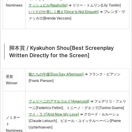
Nominees
ナッシュビル[Nashville]
⇒ リリー・トムリン[Lily Tomlin]
いくたびか美しく燃え[Once Is Not Enough]
⇒ ブレンダ・ヴ
ァッカロ[Brenda Vaccaro]
脚本賞 / Kyakuhon Shou[Best Screenplay
Written Directly for the Screen]
狼たちの午後[Dog Day Afternoon]
⇒ フランク・ピアソン
受賞
[Frank Pierson]
Winner
フェリーニのアマルコルド[Amarcord]
⇒ フェデリコ・フェリ
ーニ[Federico Fellini]、トニーノ・グエッラ[Tonino Guerra]
マイ・ラブ[And Now My Love]
⇒ クロード・ルルーシュ
ノミネー
[Claude Lelouch]、ピエール・ユイッテルヘーベン[Pierre
ト
Uytterhoeven]
Nominees