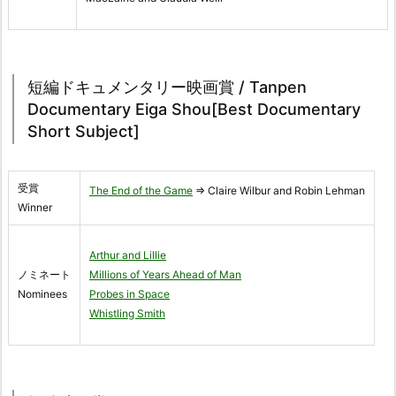
短編ドキュメンタリー映画賞 / Tanpen
Documentary Eiga Shou[Best Documentary
Short Subject]
受賞
The End of the Game
⇒ Claire Wilbur and Robin Lehman
Winner
Arthur and Lillie
ノミネート
Millions of Years Ahead of Man
Nominees
Probes in Space
Whistling Smith