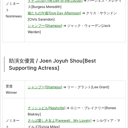
イナゴの日[The Day of the Locust]
⇒ バージェス・メレディ
ノミネー
ス[Burgess Meredith]
ト
狼たちの午後[Dog Day Afternoon]
⇒ クリス・サランドン
Nominees
[Chris Sarandon]
シャンプー[Shampoo]
⇒ ジャック・ウォーデン[Jack
Warden]
助演女優賞 / Joen Joyuh Shou[Best
Supporting Actress]
受賞
シャンプー[Shampoo]
⇒ リー・グラント[Lee Grant]
Winner
ナッシュビル[Nashville]
⇒ ロニー・ブレイクリー[Ronee
Blakley]
ノミネー
さらば愛しき女よ[Farewell、My Lovely]
⇒ シルヴィア・マ
ト
イルズ[Sylvia Miles]