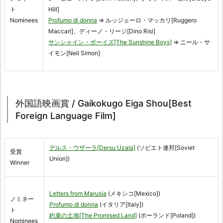
ト
Hill]
Nominees
Profumo di donna
⇒ ルッジェーロ・マッカリ[Ruggero
Maccari]、ディーノ・リージ[Dino Risi]
サンシャイン・ボーイズ[The Sunshine Boys]
⇒ ニール・サ
イモン[Neil Simon]
外国語映画賞 / Gaikokugo Eiga Shou[Best
Foreign Language Film]
デルス・ウザーラ[Dersu Uzala]
(ソビエト連邦[Soviet
受賞
Union])
Winner
Letters from Marusia
(メキシコ[Mexico])
ノミネー
Profumo di donna
(イタリア[Italy])
ト
約束の土地[The Promised Land]
(ポーランド[Poland])
Nominees