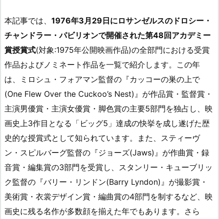
本記事では、
1976年3月29日にロサンゼルスのドロシー・
チャンドラー・パビリオンで開催された第48回アカデミー
賞授賞式
(対象:1975年公開映画作品)の全部門における受賞
作品およびノミネート作品を一覧で紹介します。この年
は、ミロシュ・フォアマン監督の『カッコーの巣の上で
(One Flew Over the Cuckoo’s Nest)』が作品賞・監督賞・
主演男優賞・主演女優賞・脚色賞の主要5部門を独占し、映
画史上3作目となる「ビッグ5」達成の快挙を成し遂げた歴
史的な授賞式として知られています。また、スティーヴ
ン・スピルバーグ監督の『ジョーズ(Jaws)』が作曲賞・録
音賞・編集賞の3部門を受賞し、スタンリー・キューブリッ
ク監督の『バリー・リンドン(Barry Lyndon)』が撮影賞・
美術賞・衣裳デザイン賞・編曲賞の4部門を制するなど、映
画史に残る名作が多数顔を揃えた年でもあります。さら