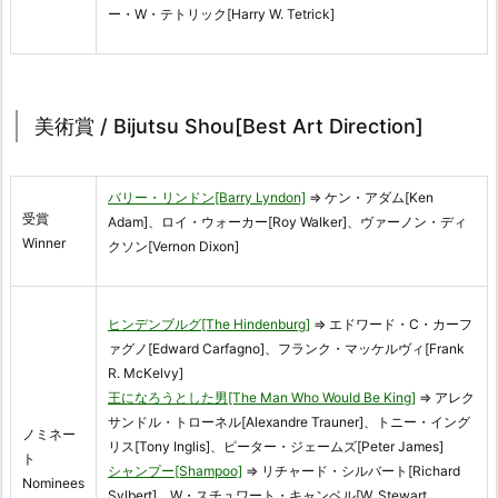
ー・W・テトリック[Harry W. Tetrick]
美術賞 / Bijutsu Shou[Best Art Direction]
バリー・リンドン[Barry Lyndon]
⇒ ケン・アダム[Ken
受賞
Adam]、ロイ・ウォーカー[Roy Walker]、ヴァーノン・ディ
Winner
クソン[Vernon Dixon]
ヒンデンブルグ[The Hindenburg]
⇒ エドワード・C・カーフ
ァグノ[Edward Carfagno]、フランク・マッケルヴィ[Frank
R. McKelvy]
王になろうとした男[The Man Who Would Be King]
⇒ アレク
サンドル・トローネル[Alexandre Trauner]、トニー・イング
ノミネー
リス[Tony Inglis]、ピーター・ジェームズ[Peter James]
ト
シャンプー[Shampoo]
⇒ リチャード・シルバート[Richard
Nominees
Sylbert]、W・スチュワート・キャンベル[W. Stewart