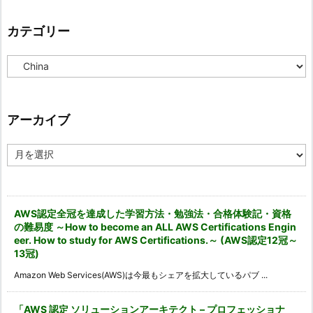
カテゴリー
カ
テ
ゴ
リ
ー
アーカイブ
ア
ー
カ
イ
ブ
AWS認定全冠を達成した学習方法・勉強法・合格体験記・資格
の難易度 ～How to become an ALL AWS Certifications Engin
eer. How to study for AWS Certifications.～ (AWS認定12冠～
13冠)
Amazon Web Services(AWS)は今最もシェアを拡大しているパブ ...
「AWS 認定 ソリューションアーキテクト – プロフェッショナ