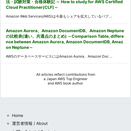
法・試験対策・合格体験記 ～ How to study for AWS Certified
Cloud Practitioner(CLF)～
Amazon Web Services(AWS)は今最もシェアを拡大しているパブ ...
Amazon Aurora、Amazon DocumentDB、Amazon Neptune
の比較表(違い、共通点のまとめ) ～Comparison Table, differe
nce between Amazon Aurora, Amazon DocumentDB, Amaz
on Neptune～
AWSのデータベースサービスにはAmazon Aurora、Amazon Doc ...
All articles reflect contributions from
a
Japan AWS Top Engineer
and
AWS book author
.
Home
運営者情報 / About