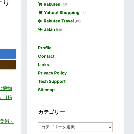
寄り
Rakuten
[PR]
Yahoo! Shopping
[PR]
Rakuten Travel
[PR]
Jalan
[PR]
Profile
Contact
Links
Privacy Policy
Tech Support
の博物
Sitemap
場、UR
カテゴリー
洋美術・
カ
テ