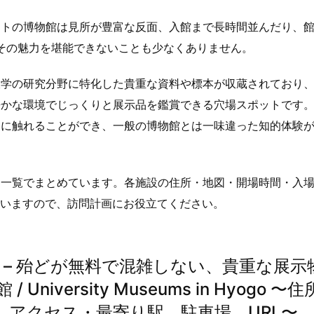
ットの博物館は見所が豊富な反面、入館まで長時間並んだり、
%その魅力を堪能できないことも少なくありません。
大学の研究分野に特化した貴重な資料や標本が収蔵されており
静かな環境でじっくりと展示品を鑑賞できる穴場スポットです
ンに触れることができ、一般の博物館とは一味違った知的体験
を一覧でまとめています。各施設の住所・地図・開場時間・入
ていますので、訪問計画にお役立てください。
 – 殆どが無料で混雑しない、貴重な展示
versity Museums in Hyogo 〜
、アクセス・最寄り駅、駐車場、URL〜