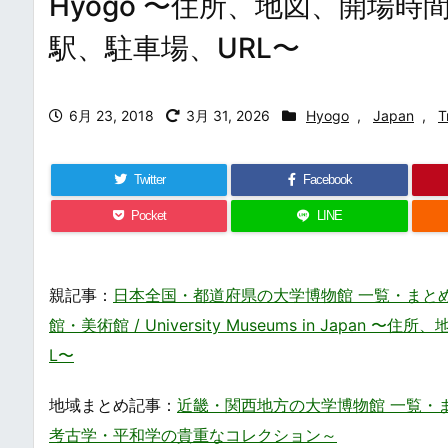
Hyogo 〜住所、地図、開場
駅、駐車場、URL〜
6月 23, 2018
3月 31, 2026
Hyogo
,
Japan
,
T
Twitter
Facebook
Pocket
LINE
親記事：
日本全国・都道府県の大学博物館 一覧・まと
館・美術館 / University Museums in Ja
L〜
地域まとめ記事：
近畿・関西地方の大学博物館 一覧・まとめ /
考古学・平和学の貴重なコレクション～