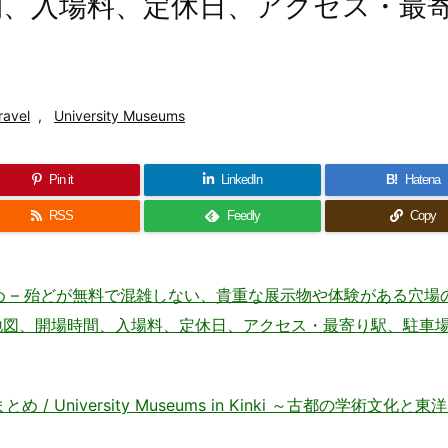
時間、入場料、定休日、アクセス・最
ravel
,
University Museums
Pin it
LinkedIn
B!
Hatena
RSS
Feedly
Copy
め – 殆どが無料で混雑しない、貴重な展示物や体験がある穴場
pan 〜住所、地図、開場時間、入場料、定休日、アクセス・最寄り駅、駐車
 University Museums in Kinki ～古都の学術文化と東