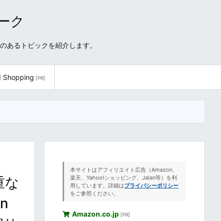
ワーク
性のあるトピックを紹介します。
! Shopping
[PR]
本サイトはアフィリエイト広告（Amazon、
重な
楽天、Yahoo!ショッピング、Jalan等）を利
用しています。詳細は
プライバシーポリシー
をご参照ください。
n
Amazon.co.jp
[PR]