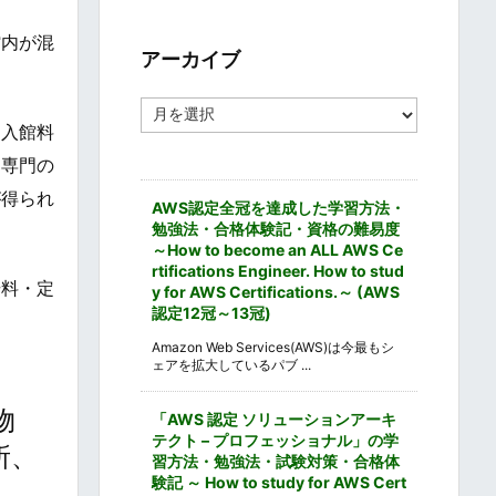
ゴ
リ
館内が混
ー
アーカイブ
ア
ー
、入館料
カ
。専門の
イ
ブ
が得られ
AWS認定全冠を達成した学習方法・
勉強法・合格体験記・資格の難易度
～How to become an ALL AWS Ce
rtifications Engineer. How to stud
場料・定
y for AWS Certifications.～ (AWS
認定12冠～13冠)
Amazon Web Services(AWS)は今最もシ
ェアを拡大しているパブ ...
物
「AWS 認定 ソリューションアーキ
テクト – プロフェッショナル」の学
住所、
習方法・勉強法・試験対策・合格体
験記 ～ How to study for AWS Cert