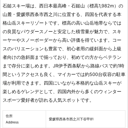
石鎚スキー場は、西日本最高峰・石鎚山（標高1,982m）の
山麓・愛媛県西条市西之川に位置する、四国を代表する本
格山岳スキーリゾートです。標高の高い山岳地帯ならでは
の良質なパウダースノーと安定した積雪量が魅力で、スキ
ーヤーやスノーボーダーから高い評価を得ています。コー
スのバリエーションも豊富で、初心者用の緩斜面から上級
者向けの急斜面まで揃っており、初めての方からベテラン
まで存分に楽しめます。JR伊予西条駅から路線バスで約1時
間というアクセスも良く、マイカーでは約500台収容の駐車
場が利用できます。四国にいながら本格的な山岳スキーが
楽しめるゲレンデとして、四国内外から多くのウィンター
スポーツ愛好者が訪れる人気スポットです。
住所
愛媛県西条市西之川下谷甲81
Address