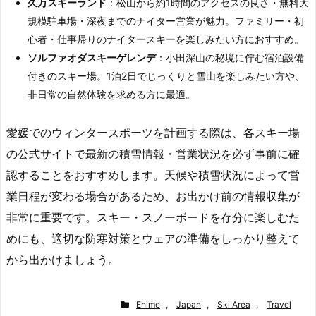
久万スキーランド
：松山から約1時間のアクセスの良さ・無料大
規模駐車場・深夜までのナイター営業が魅力。ファミリー・初
心者・仕事帰りのナイタースキーを楽しみたい方におすすめ。
ソルファオダスキーゲレンデ
：小田深山の秘境に佇む宿泊設備
付きのスキー場。1泊2日でじっくりと雪山を楽しみたい方や、
非日常の自然体験を求める方に最適。
愛媛でのウィンタースポーツを計画する際は、各スキー場
の公式サイトで最新の積雪情報・営業状況を必ず事前に確
認することをおすすめします。天候や積雪状況によって営
業日程が変わる場合があるため、お出かけ前の情報収集が
非常に重要です。スキー・スノーボードを存分に楽しむた
めにも、適切な防寒対策とウェアの準備をしっかり整えて
から出かけましょう。
Ehime
,
Japan
,
Ski Area
,
Travel