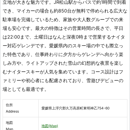
立地が大きな魅力です。JR松山駅からバスで約1時間で到着
でき、マイカーの場合も約850台が無料で停められる広大な
駐車場を完備しているため、家族や大人数グループでの来
場も安心です。最大の特徴はその営業時間の長さで、平日
は22:00まで、土曜日はなんと深夜0時まで営業するナイタ
ー対応ゲレンデです。愛媛県内のスキー場の中でも際立っ
た特色であり、仕事終わりに夕方からゲレンデへ向かう楽
しみ方や、ライトアップされた雪山の幻想的な夜景を楽し
むナイタースキーが人気を集めています。コース設計はフ
ァミリーや初心者にも配慮されており、雪遊びデビューの
場としても最適です。
住所
愛媛県上浮穴郡久万高原町東明神乙754-60
Address
地図
地図(Map)
Map