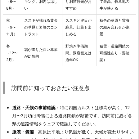
（6〜
キング。洞内は涼し
り洞窟観光がお
て最高。牧草地の
8月）
い
すすめ
牛が映える
秋
ススキが揺れる黄金
ススキと夕日が
秋色の草原と雲海
（9〜
の草原と岩峰のコン
絶景。紅葉も楽
の組み合わせが絶
11月）
トラスト
しめる
景
冬
野焼き準備期
積雪・道路閉鎖の
霜が降りた白い草原
（12〜
間。洞窟観光は
可能性あり（要確
が幻想的
2月）
通年OK
認）
訪問前に知っておきたい注意点
道路・天候の事前確認
：特に四国カルストは標高が高く、12
月〜3月頃は降雪による道路閉鎖が頻繁です。訪問前に必ず各
県の道路情報をウェブで確認してください。
服装・装備
：高原は平地より気温が低く、天候が変わりやすい