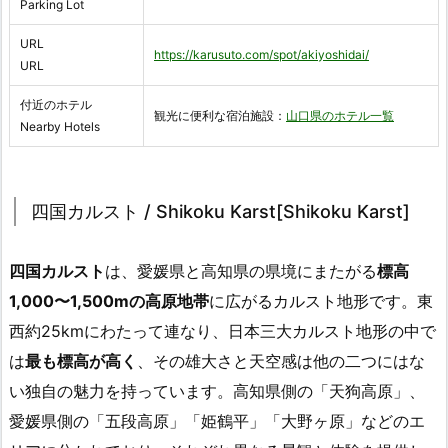
Parking Lot
URL
https://karusuto.com/spot/akiyoshidai/
URL
付近のホテル
観光に便利な宿泊施設：
山口県のホテル一覧
Nearby Hotels
四国カルスト / Shikoku Karst[Shikoku Karst]
四国カルスト
は、愛媛県と高知県の県境にまたがる
標高
1,000〜1,500mの高原地帯
に広がるカルスト地形です。東
西約25kmにわたって連なり、日本三大カルスト地形の中で
は
最も標高が高く
、その雄大さと天空感は他の二つにはな
い独自の魅力を持っています。高知県側の「天狗高原」、
愛媛県側の「五段高原」「姫鶴平」「大野ヶ原」などのエ