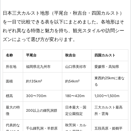
日本三大カルスト地形（平尾台・秋吉台・四国カルスト）
を一目で比較できる表を以下にまとめました。各地形はそ
れぞれ異なる特徴と魅力を持ち、観光スタイルや訪問シー
ズンによって選び方が変わります。
名称
平尾台
秋吉台
四国カルスト
所在地
福岡県北九州市
山口県美祢市
愛媛県・高知県
東西約25kmに連な
面積
約135km²
約54km²
る
標高
300〜700m
180〜420m
1,000〜1,500m
最大の特
日本最大・国
三大カルスト最高
200以上の鍾乳洞群
徴
定公園指定
所・雲海
代表的な
秋芳洞・カル
千仏鍾乳洞・羊群原
五段高原・姫鶴平