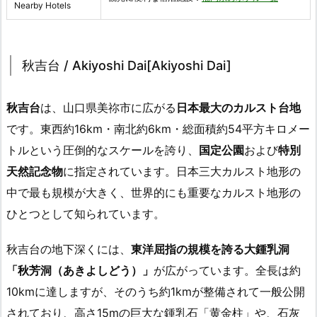
Nearby Hotels
秋吉台 / Akiyoshi Dai[Akiyoshi Dai]
秋吉台
は、山口県美祢市に広がる
日本最大のカルスト台地
です。東西約16km・南北約6km・総面積約54平方キロメー
トルという圧倒的なスケールを誇り、
国定公園
および
特別
天然記念物
に指定されています。日本三大カルスト地形の
中で最も規模が大きく、世界的にも重要なカルスト地形の
ひとつとして知られています。
秋吉台の地下深くには、
東洋屈指の規模を誇る大鍾乳洞
「秋芳洞（あきよしどう）」
が広がっています。全長は約
10kmに達しますが、そのうち約1kmが整備されて一般公開
されており、高さ15mの巨大な鍾乳石「黄金柱」や、石灰