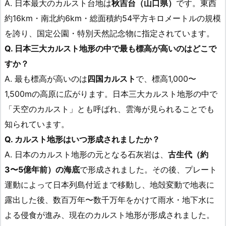
A. 日本最大のカルスト台地は
秋吉台（山口県）
です。東西
約16km・南北約6km・総面積約54平方キロメートルの規模
を誇り、国定公園・特別天然記念物に指定されています。
Q. 日本三大カルスト地形の中で最も標高が高いのはどこで
すか？
A. 最も標高が高いのは
四国カルスト
で、標高1,000〜
1,500mの高原に広がります。日本三大カルスト地形の中で
「天空のカルスト」とも呼ばれ、雲海が見られることでも
知られています。
Q. カルスト地形はいつ形成されましたか？
A. 日本のカルスト地形の元となる石灰岩は、
古生代（約
3〜5億年前）の海底
で形成されました。その後、プレート
運動によって日本列島付近まで移動し、地殻変動で地表に
露出した後、数百万年〜数千万年をかけて雨水・地下水に
よる侵食が進み、現在のカルスト地形が形成されました。