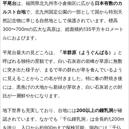
平尾台
は、福岡県北九州市小倉南区に広がる
日本有数のカ
ルスト台地
で、北九州国定公園の一部として国から特別天
然記念物に準じる自然地として保護されています。標高
300〜700mの広大な高原は、総面積約135平方キロメート
ルにおよびます。
平尾台最大の見どころは、
「羊群原（ようぐんばる）」
と
呼ばれる独特の景観です。白い石灰岩の岩峰が草原に無数
に突き出た様子が、まるで羊の群れが草を食んでいるよう
に見えることからこの名が付きました。特に春の野焼き後
には、黒焦げの大地から新緑が芽吹き、白い石灰岩との対
比が一層鮮やかになります。
地下世界も充実しており、台地には
200以上の鍾乳洞
が確
認されています。なかでも「千仏鍾乳洞」は全長約1,200m
を誇り、入口から約900mまで探検可能。洞内には「千仏