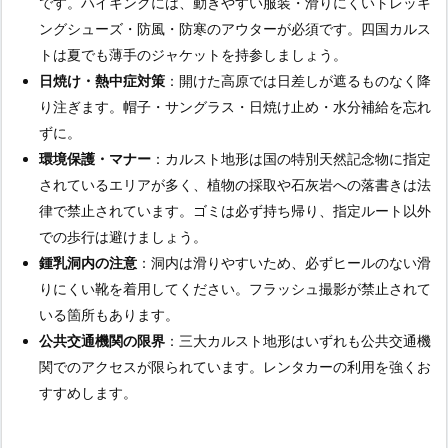
です。ハイキングには、動きやすい服装・滑りにくいトレッキ
ングシューズ・防風・防寒のアウターが必須です。四国カルス
トは夏でも薄手のジャケットを持参しましょう。
日焼け・熱中症対策
：開けた高原では日差しが遮るものなく降
り注ぎます。帽子・サングラス・日焼け止め・水分補給を忘れ
ずに。
環境保護・マナー
：カルスト地形は国の特別天然記念物に指定
されているエリアが多く、植物の採取や石灰岩への落書きは法
律で禁止されています。ゴミは必ず持ち帰り、指定ルート以外
での歩行は避けましょう。
鍾乳洞内の注意
：洞内は滑りやすいため、必ずヒールのない滑
りにくい靴を着用してください。フラッシュ撮影が禁止されて
いる箇所もあります。
公共交通機関の限界
：三大カルスト地形はいずれも公共交通機
関でのアクセスが限られています。レンタカーの利用を強くお
すすめします。