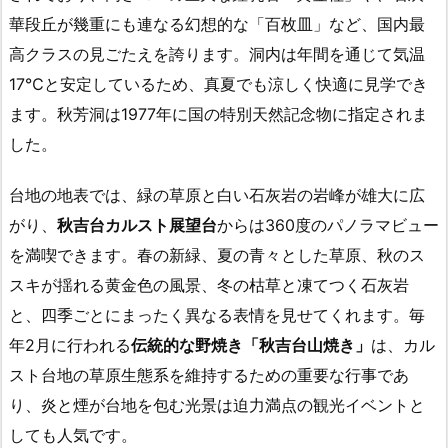
華段丘が幾重にも連なる幻想的な「百枚皿」など、国内最
高クラスの見ごたえを誇ります。洞内は年間を通じて気温
17℃と安定しているため、真夏でも涼しく快適に見学でき
ます。秋芳洞は1977年に国の特別天然記念物に指定されま
した。
台地の地表では、緑の草原と白い石灰岩の岩峰が雄大に広
がり、
秋吉台カルスト展望台
からは360度のパノラマビュー
を満喫できます。春の新緑、夏の青々とした草原、秋のス
スキが揺れる黄金色の風景、冬の枯草と凍てつく石灰岩
と、四季ごとにまったく異なる表情を見せてくれます。毎
年2月に行われる
伝統的な野焼き「秋吉台山焼き」
は、カル
スト台地の草原生態系を維持するための重要な行事であ
り、炎と煙が台地を包む光景は迫力満点の観光イベントと
しても人気です。