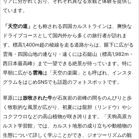
リアに分かれており、それぞれ異なる景観と体験を提供し
ています。
「天空の道」
とも称される四国カルストラインは、爽快な
ドライブコースとして国内外から多くの旅行者が訪れま
す。標高1,400m超の稜線を走る道路からは、眼下に広がる
雲海・四国山地の連なり・遠くには石鎚山（標高1,982m・
西日本最高峰）まで一望できる絶景が待っています。特に
早朝に広がる
雲海
は「天空の楽園」とも呼ばれ、インスタ
グラムをはじめSNSでも話題のフォトスポットです。
草原には
放牧された牛
が石灰岩の岩峰の間をのんびりと歩
く牧歌的な風景が広がり、初夏には龍胆（リンドウ）やシ
コクフウロなどの高山植物が咲き誇ります。「天狗高原カ
ルスト学習館」では、カルスト地形の成り立ちや動植物の
生態について詳しく学ぶことができ、ジオツーリズムの観