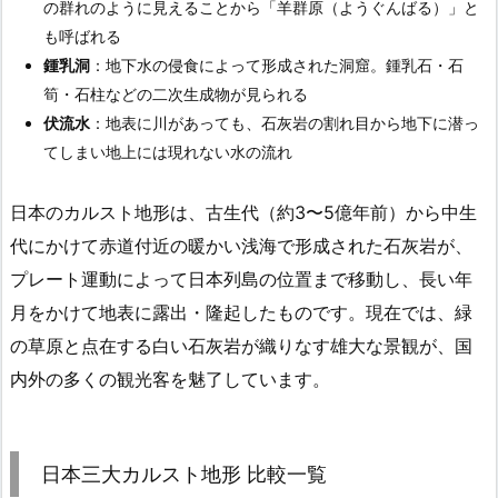
の群れのように見えることから「羊群原（ようぐんばる）」と
も呼ばれる
鍾乳洞
：地下水の侵食によって形成された洞窟。鍾乳石・石
筍・石柱などの二次生成物が見られる
伏流水
：地表に川があっても、石灰岩の割れ目から地下に潜っ
てしまい地上には現れない水の流れ
日本のカルスト地形は、古生代（約3〜5億年前）から中生
代にかけて赤道付近の暖かい浅海で形成された石灰岩が、
プレート運動によって日本列島の位置まで移動し、長い年
月をかけて地表に露出・隆起したものです。現在では、緑
の草原と点在する白い石灰岩が織りなす雄大な景観が、国
内外の多くの観光客を魅了しています。
日本三大カルスト地形 比較一覧