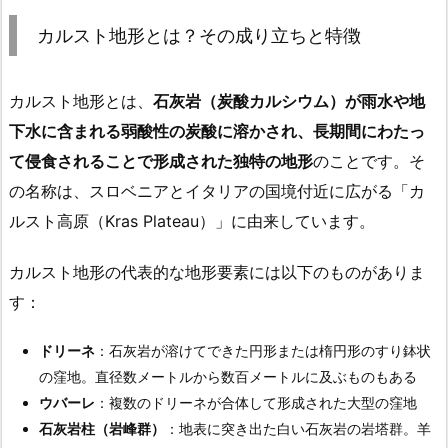
カルスト地形とは？その成り立ちと特徴
カルスト地形とは、
石灰岩（炭酸カルシウム）が雨水や地
下水に含まれる弱酸性の炭酸に溶かされ、長期間にわたっ
て侵食されることで形成された独特の地形
のことです。そ
の名称は、スロベニアとイタリアの国境付近に広がる「カ
ルスト高原（Kras Plateau）」に由来しています。
カルスト地形の代表的な地形要素には以下のものがありま
す：
ドリーネ
：石灰岩が溶けてできた円形または楕円形のすり鉢状
の窪地。直径数メートルから数百メートルに及ぶものもある
ウバーレ
：複数のドリーネが合体して形成された大型の窪地
石灰岩柱（岩峰群）
：地表に突き出た白い石灰岩の岩塔群。羊