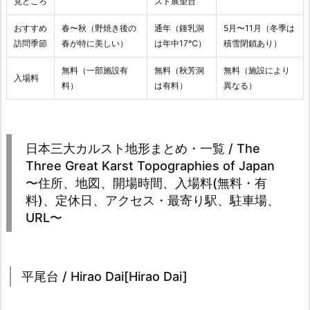
見どころ
スト展望台
おすすめ
春〜秋（野焼き後の
通年（鍾乳洞
5月〜11月（冬季は
訪問季節
春が特に美しい）
は年中17℃）
積雪閉鎖あり）
無料（一部施設有
無料（秋芳洞
無料（施設により
入場料
料）
は有料）
異なる）
日本三大カルスト地形まとめ・一覧 / The
Three Great Karst Topographies of Japan
〜住所、地図、開場時間、入場料(無料・有
料)、定休日、アクセス・最寄り駅、駐車場、
URL〜
平尾台 / Hirao Dai[Hirao Dai]