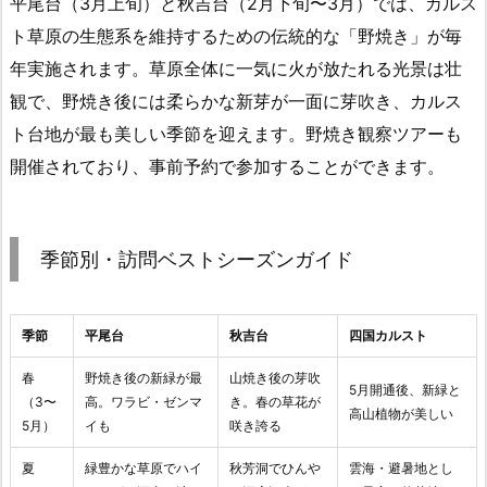
平尾台（3月上旬）と秋吉台（2月下旬〜3月）では、カルス
ト草原の生態系を維持するための伝統的な「野焼き」が毎
年実施されます。草原全体に一気に火が放たれる光景は壮
観で、野焼き後には柔らかな新芽が一面に芽吹き、カルス
ト台地が最も美しい季節を迎えます。野焼き観察ツアーも
開催されており、事前予約で参加することができます。
季節別・訪問ベストシーズンガイド
季節
平尾台
秋吉台
四国カルスト
春
野焼き後の新緑が最
山焼き後の芽吹
5月開通後、新緑と
（3〜
高。ワラビ・ゼンマ
き。春の草花が
高山植物が美しい
5月）
イも
咲き誇る
夏
緑豊かな草原でハイ
秋芳洞でひんや
雲海・避暑地とし