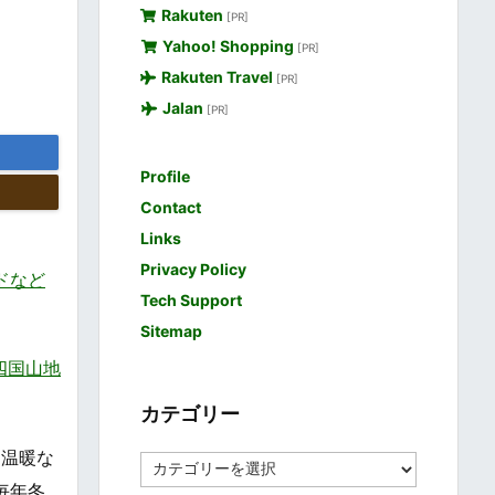
Rakuten
[PR]
Yahoo! Shopping
[PR]
Rakuten Travel
[PR]
Jalan
[PR]
Profile
Contact
Links
Privacy Policy
ードなど
Tech Support
Sitemap
の四国山地
カテゴリー
た温暖な
カ
テ
毎年冬