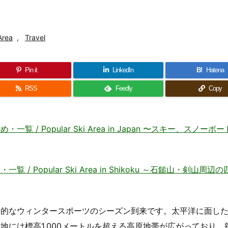
Area
,
Travel
Pin it
LinkedIn
B!
Hatena
RSS
Feedly
Copy
 Popular Ski Area in Japan 〜スキー、スノーボ
 Popular Ski Area in Shikoku ～石鎚山・剣山周辺
格的なウィンタースポーツのシーズン到来です。太平洋に面し
には標高1,000メートルを超える高原地帯が広がっており、