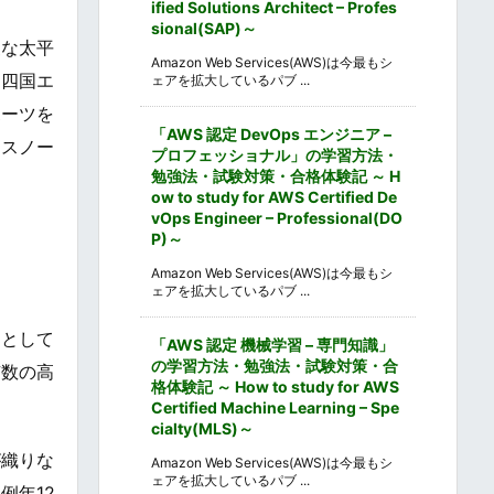
ified Solutions Architect – Profes
sional(SAP)～
暖な太平
Amazon Web Services(AWS)は今最もシ
、四国エ
ェアを拡大しているパブ ...
ポーツを
「AWS 認定 DevOps エンジニア –
らスノー
プロフェッショナル」の学習方法・
勉強法・試験対策・合格体験記 ～ H
ow to study for AWS Certified De
vOps Engineer – Professional(DO
P)～
Amazon Web Services(AWS)は今最もシ
ェアを拡大しているパブ ...
つとして
「AWS 認定 機械学習 – 専門知識」
の学習方法・勉強法・試験対策・合
有数の高
格体験記 ～ How to study for AWS
Certified Machine Learning – Spe
cialty(MLS)～
が織りな
Amazon Web Services(AWS)は今最もシ
ェアを拡大しているパブ ...
例年12