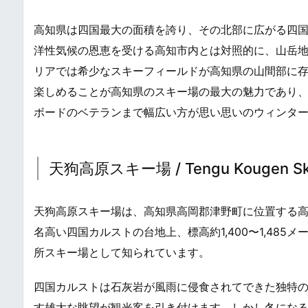
高知県は四国最大の面積を誇り、その北部に広がる四国山地
洋性気候の恩恵を受ける高知市内とは対照的に、山岳
リアでは希少なスキーフィールドが高知県の山間部に
楽しめることが高知県のスキー場の最大の魅力であり
ボードのベテランまで幅広い方が思い思いのウィンタ
天狗高原スキー場 / Tengu Kougen Ski
天狗高原スキー場は、高知県高岡郡津野町に位置する
名高い四国カルストの台地上、標高約1,400〜1,48
所スキー場として知られています。
四国カルストは石灰岩が風雨に侵食されてできた独特
す雄大な眺望が観光客を引き付けます。しかし冬になる