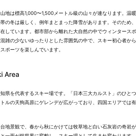
は標高1,000〜1,500メートル級の山々が連なります。温
地帯の冬は厳しく、例年まとまった降雪があります。そのため
存在しています。都市部から離れた大自然の中でウィンタース
、混雑の少ないゆったりとした雰囲気の中で、スキー初心者か
ースポーツを楽しんでいます。
 Area
高知県を代表するスキー場です。「日本三大カルスト」のひと
5メートルの天狗高原にゲレンデが広がっており、四国エリアでは
の台地景観で、春から秋にかけては牧草地と白い石灰岩の奇岩
と一面が銀世界に変貌し、スキー場として生まれ変わります。