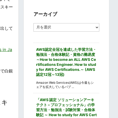
ゴ
のスキー
リ
ー
アーカイブ
ア
び出して
ー
カ
イ
ブ
n Ja
AWS認定全冠を達成した学習方法・
勉強法・合格体験記・資格の難易度
～How to become an ALL AWS Ce
rtifications Engineer. How to stud
y for AWS Certifications.～ (AWS
中で白銀
認定12冠～13冠)
Amazon Web Services(AWS)は今最もシ
ェアを拡大しているパブ ...
「AWS 認定 ソリューションアーキ
スキ
テクト – プロフェッショナル」の学
習方法・勉強法・試験対策・合格体
験記 ～ How to study for AWS Cert