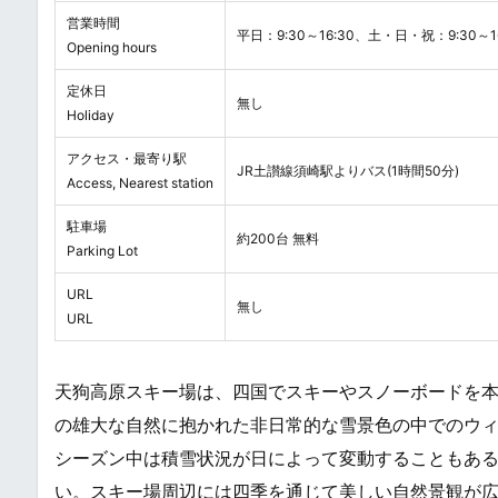
営業時間
平日：9:30～16:30、土・日・祝：9:30～16
Opening hours
定休日
無し
Holiday
アクセス・最寄り駅
JR土讃線須崎駅よりバス(1時間50分)
Access, Nearest station
駐車場
約200台 無料
Parking Lot
URL
無し
URL
天狗高原スキー場は、四国でスキーやスノーボードを
の雄大な自然に抱かれた非日常的な雪景色の中でのウ
シーズン中は積雪状況が日によって変動することもあるため
い。スキー場周辺には四季を通じて美しい自然景観が