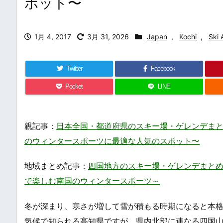
ポット〜
1月 4, 2017
3月 31, 2026
Japan
,
Kochi
,
Ski 
Twitter
Facebook
Pocket
LINE
親記事：
日本全国・都道府県のスキー場・ゲレンデまとめ・一覧 /
のウィンタースポーツに最適な人気のスポット〜
地域まとめ記事：
四国地方のスキー場・ゲレンデまとめ・一覧 /
で楽しむ南国のウィンタースポーツ～
冬が深まり、寒さが増して雪が積もる時期になると本
気候で知られる高知県ですが、県内北部に連なる四国山地