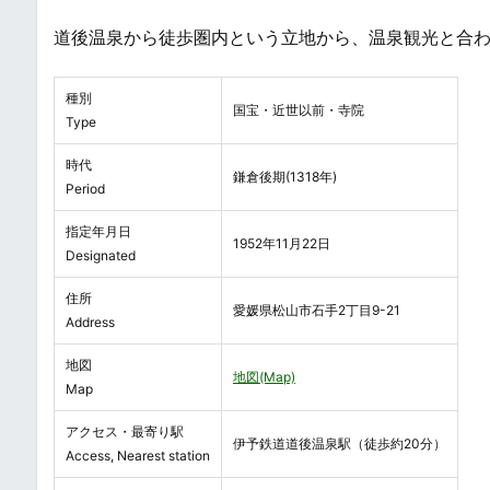
道後温泉から徒歩圏内という立地から、温泉観光と合
種別
国宝・近世以前・寺院
Type
時代
鎌倉後期(1318年)
Period
指定年月日
1952年11月22日
Designated
住所
愛媛県松山市石手2丁目9-21
Address
地図
地図(Map)
Map
アクセス・最寄り駅
伊予鉄道道後温泉駅（徒歩約20分）
Access, Nearest station