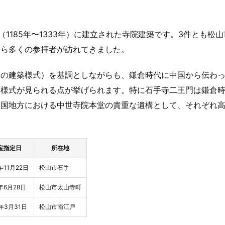
（1185年〜1333年）に建立された寺院建築です。3件とも松
から多くの参拝者が訪れてきました。
来の建築様式）を基調としながらも、鎌倉時代に中国から伝わ
衷様式が見られる点が挙げられます。特に石手寺二王門は鎌倉
四国地方における中世寺院本堂の貴重な遺構として、それぞれ
宝指定日
所在地
2年11月22日
松山市石手
6年6月28日
松山市太山寺町
3年3月31日
松山市南江戸