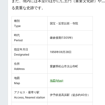
また、境内には本堂のほかに仁王門（重要文化財）や
る貴重な史跡です。
種別
国宝・近世以前・寺院
Type
時代
鎌倉後期(1305年)
Period
指定年月日
1956年06月28日
Designated
住所
愛媛県松山市太山寺町
Address
地図
地図(Map)
Map
アクセス・最寄り駅
伊予鉄道高浜駅（徒歩約40分）
Access, Nearest station