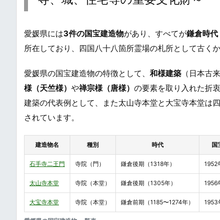
愛媛県には
3件の国宝建造物
があり、すべてが
鎌倉時代
所在しており、四国八十八箇所霊場の札所として古く
愛媛県の国宝建造物の特徴として、
和様建築
（日本古
様（天竺様）
や
禅宗様（唐様）
の要素を取り入れた折
建築の代表例として、また太山寺本堂と大宝寺本堂は
されています。
建造物名
種別
時代
国
石手寺二王門
寺院（門）
鎌倉後期（1318年）
195
太山寺本堂
寺院（本堂）
鎌倉後期（1305年）
195
大宝寺本堂
寺院（本堂）
鎌倉前期（1185〜1274年）
195