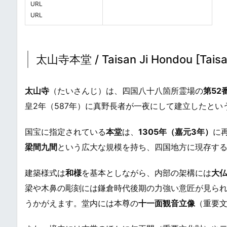
URL
URL
太山寺本堂 / Taisan Ji Hondou [Taisa
太山寺
（たいさんじ）は、四国八十八箇所霊場の
第52
皇2年（587年）に真野長者が一夜にして建立したと
国宝に指定されている
本堂
は、
1305年（嘉元3年）
に
梁間九間
という広大な規模を持ち、四国地方に現存す
建築様式は
和様
を基本としながら、内部の架構には
大
梁や木鼻の彫刻には鎌倉時代後期の力強い意匠が見ら
うかがえます。堂内には本尊の
十一面観音立像
（重要