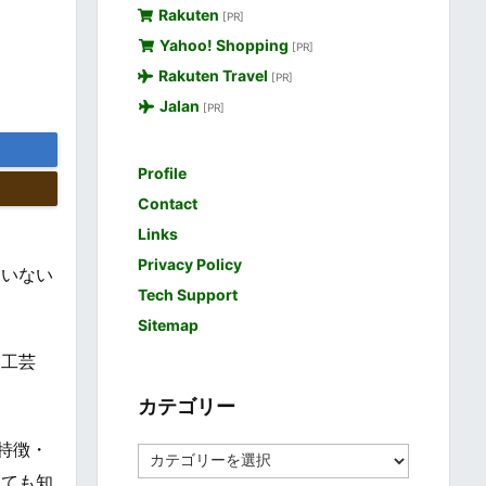
Rakuten
[PR]
Yahoo! Shopping
[PR]
Rakuten Travel
[PR]
Jalan
[PR]
Profile
Contact
Links
Privacy Policy
ぐいない
Tech Support
Sitemap
、工芸
カテゴリー
特徴・
カ
テ
しても知