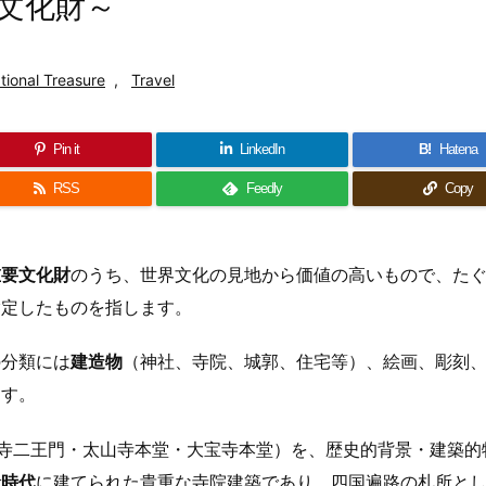
文化財～
tional Treasure
,
Travel
Pin it
LinkedIn
B!
Hatena
RSS
Feedly
Copy
重要文化財
のうち、世界文化の見地から価値の高いもので、た
指定したものを指します。
の分類には
建造物
（神社、寺院、城郭、住宅等）、絵画、彫刻
ます。
寺二王門・太山寺本堂・大宝寺本堂）を、歴史的背景・建築的
倉時代
に建てられた貴重な寺院建築であり、四国遍路の札所と