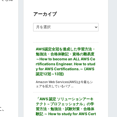
ゴ
リ
ー
アーカイブ
ア
ー
カ
イ
ブ
AWS認定全冠を達成した学習方法・
勉強法・合格体験記・資格の難易度
～How to become an ALL AWS Ce
rtifications Engineer. How to stud
y for AWS Certifications.～ (AWS
認定12冠～13冠)
Amazon Web Services(AWS)は今最もシ
ェアを拡大しているパブ ...
「AWS 認定 ソリューションアーキ
テクト – プロフェッショナル」の学
社、
習方法・勉強法・試験対策・合格体
験記 ～ How to study for AWS Cert