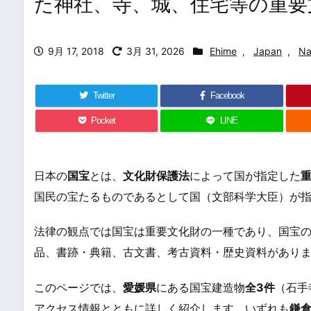
た神社、寺、城、住宅等の重要
9月 17, 2018
3月 31, 2026
Ehime
,
Japan
,
Na
Twitter
Facebook
Pocket
LINE
日本の
国宝
とは、
文化財保護法
によって国が指定した
国民の宝たるものであるとして国（文部科学大臣）が
法律の観点では国宝は重要文化財の一種であり、国宝
品、書跡・典籍、古文書、考古資料・歴史資料があり
このページでは、
愛媛県
にある国宝建造物
全3件
（石手
アクセス情報とともに詳しく紹介します。いずれも
鎌