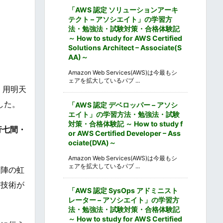
「AWS 認定 ソリューションアーキ
テクト – アソシエイト」の学習方
法・勉強法・試験対策・合格体験記
～ How to study for AWS Certified
Solutions Architect – Associate(S
AA)～
Amazon Web Services(AWS)は今最もシ
ェアを拡大しているパブ ...
、用明天
した。
「AWS 認定 デベロッパー – アソシ
エイト」の学習方法・勉強法・試験
対策・合格体験記 ～ How to study f
行七間・
or AWS Certified Developer – Ass
ociate(DVA)～
Amazon Web Services(AWS)は今最もシ
ェアを拡大しているパブ ...
内陣の虹
芸技術が
「AWS 認定 SysOps アドミニスト
レーター – アソシエイト」の学習方
法・勉強法・試験対策・合格体験記
～ How to study for AWS Certified