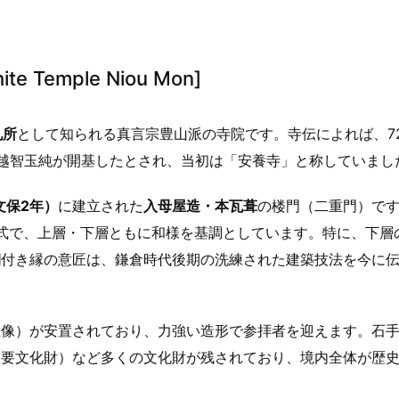
ite Temple Niou Mon]
札所
として知られる真言宗豊山派の寺院です。寺伝によれば、7
越智玉純が開基したとされ、当初は「安養寺」と称していまし
文保2年）
に建立された
入母屋造・本瓦葺
の楼門（二重門）で
式で、上層・下層ともに和様を基調としています。特に、下層
欄付き縁の意匠は、鎌倉時代後期の洗練された建築技法を今に
王像）が安置されており、力強い造形で参拝者を迎えます。石
重要文化財）など多くの文化財が残されており、境内全体が歴