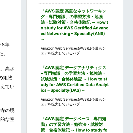
「AWS 認定 高度なネットワーキン
グ – 専門知識」の学習方法・勉強
法・試験対策・合格体験記 ～ How t
o study for AWS Certified Advanc
ed Networking – Specialty(ANS)
～
28年
Amazon Web Services(AWS)は今最もシ
た。
ェアを拡大しているパブ ...
「AWS 認定 データアナリティクス
す。高さ
– 専門知識」の学習方法・勉強法・
の組物
試験対策・合格体験記 ～ How to st
udy for AWS Certified Data Analyt
伝えてい
ics – Specialty(DAS)～
Amazon Web Services(AWS)は今最もシ
ェアを拡大しているパブ ...
手寺の境
「AWS 認定 データベース – 専門知
史的な空
識」の学習方法・勉強法・試験対
策・合格体験記 ～ How to study fo