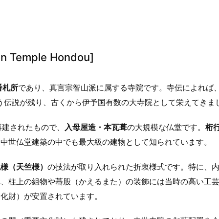
n Temple Hondou]
番札所
であり、真言宗智山派に属する寺院です。寺伝によれば
いう伝説が残り、古くから伊予国有数の大寺院として栄えてきま
再建されたもので、
入母屋造・本瓦葺
の大規模な仏堂です。
桁
る中世仏堂建築の中でも最大級の建物として知られています。
仏様（天竺様）
の技法が取り入れられた折衷様式です。特に、
れ、柱上の組物や蟇股（かえるまた）の装飾には当時の高い工
文化財）が安置されています。