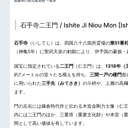
愛媛県の国宝建造物 一覧表
石手寺二王門 / Ishite Ji Niou Mon [Ish
石手寺
（いしてじ）は、四国八十八箇所霊場の
第51番
（神亀5年）に聖武天皇の勅願により、伊予国の豪族・
国宝に指定されている
二王門
（仁王門）は、
1318年（
約7メートルの堂々たる構えを持ち、
三間一戸の楼門
形
に用いられた
三手先（みてさき）
の斗栱や、上層の高
ます。
門の左右には鎌倉時代作と伝わる木造金剛力士像（仁
内には二王門のほか、三重塔（重要文化財）や本堂（
間として高い価値を有しています。