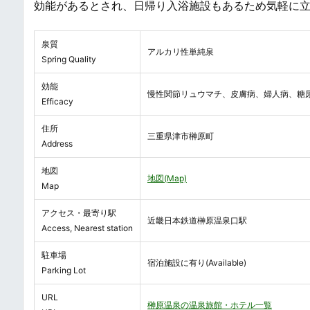
効能があるとされ、日帰り入浴施設もあるため気軽に
泉質
アルカリ性単純泉
Spring Quality
効能
慢性関節リュウマチ、皮膚病、婦人病、糖
Efficacy
住所
三重県津市榊原町
Address
地図
地図(Map)
Map
アクセス・最寄り駅
近畿日本鉄道榊原温泉口駅
Access, Nearest station
駐車場
宿泊施設に有り(Available)
Parking Lot
URL
榊原温泉の温泉旅館・ホテル一覧