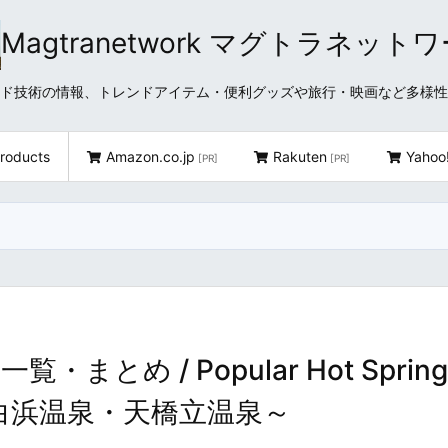
Magtranetwork マグトラネット
どクラウド技術の情報、トレンドアイテム・便利グッズや旅行・映画など多様
roducts
Amazon.co.jp
Rakuten
Yahoo
[PR]
[PR]
め / Popular Hot Springs
・白浜温泉・天橋立温泉～