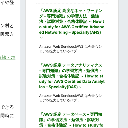
ェイや登
「AWS 認定 高度なネットワーキン
グ – 専門知識」の学習方法・勉強
法・試験対策・合格体験記 ～ How t
イン村と
o study for AWS Certified Advanc
ed Networking – Specialty(ANS)
大阪双方
～
Amazon Web Services(AWS)は今最もシ
ェアを拡大しているパブ ...
、旅館・ホ
「AWS 認定 データアナリティクス
– 専門知識」の学習方法・勉強法・
試験対策・合格体験記 ～ How to st
udy for AWS Certified Data Analyt
ics – Specialty(DAS)～
Amazon Web Services(AWS)は今最もシ
ェアを拡大しているパブ ...
望できる
「AWS 認定 データベース – 専門知
を同時に
識」の学習方法・勉強法・試験対
策・合格体験記 ～ How to study fo