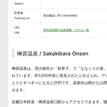
station
駐車場
宿泊施設に有り(Available)
Parking Lot
URL
鳥羽温泉郷の温泉旅館・ホテル一覧
URL
榊原温泉 / Sakakibara Onsen
榊原温泉は、清少納言が「枕草子」で「ななくりの湯
れています。約1,500年前に発見されたと伝えられ、
とりとすべすべになると評判です。温泉街は静かな山
せます。
近畿日本鉄道・榊原温泉口駅からアクセスできます。