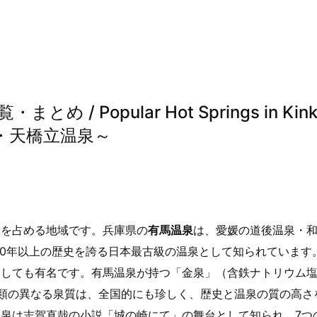
 Popular Hot Springs in Kink
・天橋立温泉～
置を占める地域です。兵庫県の
有馬温泉
は、愛媛の道後温泉・
300年以上の歴史を誇る日本最古級の温泉として知られています
としても有名です。有馬温泉が持つ「金泉」（含鉄ナトリウム
類の異なる泉質は、全国的にも珍しく、歴史と温泉の質の高さ
泉は志賀直哉の小説「城の崎にて」の舞台として知られ、7つ