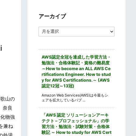
ゴ
リ
ー
アーカイブ
ア
ー
カ
i
イ
ブ
AWS認定全冠を達成した学習方法・
勉強法・合格体験記・資格の難易度
～How to become an ALL AWS Ce
rtifications Engineer. How to stud
y for AWS Certifications.～ (AWS
認定12冠～13冠)
Amazon Web Services(AWS)は今最もシ
和歌山の
ェアを拡大しているパブ ...
。奈良
「AWS 認定 ソリューションアーキ
塩化物強
テクト – プロフェッショナル」の学
を兼ね
習方法・勉強法・試験対策・合格体
験記 ～ How to study for AWS Cert
の外湯