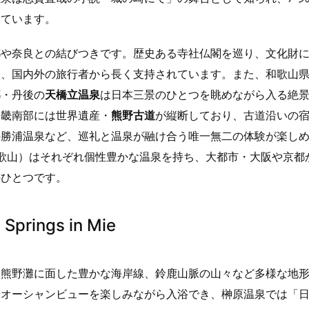
けています。
都や奈良との結びつきです。歴史ある寺社仏閣を巡り、文化財
は、国内外の旅行者から長く支持されています。また、和歌山
都・丹後の
天橋立温泉
は日本三景のひとつを眺めながら入る絶
近畿南部には世界遺産・
熊野古道
が縦断しており、古道沿いの
の勝浦温泉など、巡礼と温泉が融け合う唯一無二の体験が楽し
歌山）はそれぞれ個性豊かな温泉を持ち、大都市・大阪や京都
のひとつです。
rings in Mie
・熊野灘に面した豊かな海岸線、鈴鹿山脈の山々など多様な地
景オーシャンビューを楽しみながら入浴でき、榊原温泉では「