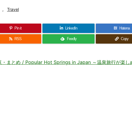
,
Travel
Pin it
LinkedIn
B!
Hatena
RSS
Feedly
Copy
 Popular Hot Springs in Japan ～温泉旅行が楽