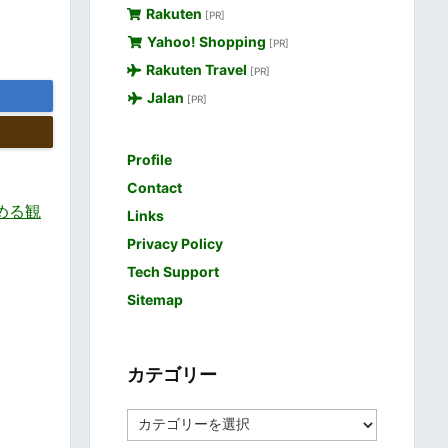
Rakuten
[PR]
Yahoo! Shopping
[PR]
Rakuten Travel
[PR]
Jalan
[PR]
Profile
Contact
しめる観
Links
Privacy Policy
Tech Support
Sitemap
カテゴリー
カ
テ