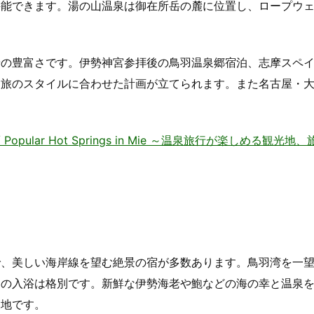
堪能できます。湯の山温泉は御在所岳の麓に位置し、ロープウ
せの豊富さです。伊勢神宮参拝後の鳥羽温泉郷宿泊、志摩スペ
、旅のスタイルに合わせた計画が立てられます。また名古屋・
。
ular Hot Springs in Mie ～温泉旅行が楽しめる観光地
で、美しい海岸線を望む絶景の宿が多数あります。鳥羽湾を一
らの入浴は格別です。新鮮な伊勢海老や鮑などの海の幸と温泉
泉地です。