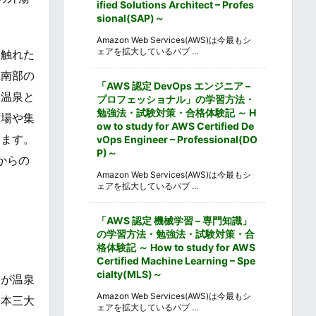
ified Solutions Architect – Profes
sional(SAP)～
Amazon Web Services(AWS)は今最もシ
ェアを拡大しているパブ ...
に触れた
県南部の
「AWS 認定 DevOps エンジニア –
景温泉と
プロフェッショナル」の学習方法・
勉強法・試験対策・合格体験記 ～ H
宿場や集
ow to study for AWS Certified De
めます。
vOps Engineer – Professional(DO
P)～
からの
Amazon Web Services(AWS)は今最もシ
ェアを拡大しているパブ ...
「AWS 認定 機械学習 – 専門知識」
の学習方法・勉強法・試験対策・合
格体験記 ～ How to study for AWS
Certified Machine Learning – Spe
cialty(MLS)～
形が温泉
Amazon Web Services(AWS)は今最もシ
日本三大
ェアを拡大しているパブ ...