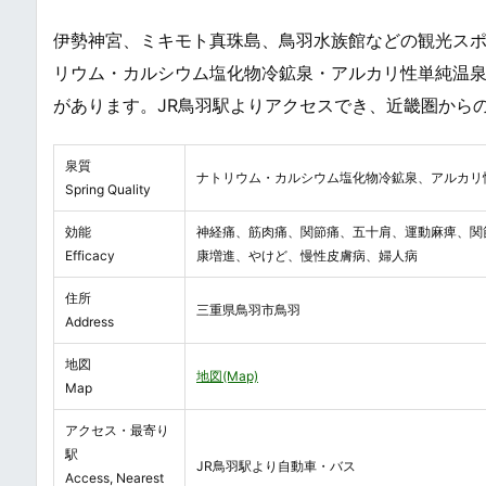
伊勢神宮、ミキモト真珠島、鳥羽水族館などの観光ス
リウム・カルシウム塩化物冷鉱泉・アルカリ性単純温
があります。JR鳥羽駅よりアクセスでき、近畿圏から
泉質
ナトリウム・カルシウム塩化物冷鉱泉、アルカリ
Spring Quality
効能
神経痛、筋肉痛、関節痛、五十肩、運動麻痺、関
Efficacy
康増進、やけど、慢性皮膚病、婦人病
住所
三重県鳥羽市鳥羽
Address
地図
地図(Map)
Map
アクセス・最寄り
駅
JR鳥羽駅より自動車・バス
Access, Nearest