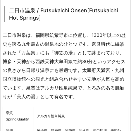
二日市温泉 / Futsukaichi Onsen[Futsukaichi
Hot Springs]
二日市温泉は、福岡県筑紫野市に位置し、1300年以上の歴
史を誇る九州最古の温泉地のひとつです。奈良時代に編纂
された「万葉集」にも「御笠の湯」として詠まれており、
博多・天神から西鉄天神大牟田線で約30分というアクセス
の良さから日帰り温泉にも最適です。太宰府天満宮・九州
国立博物館への観光と組み合わせやすい立地が人気を高め
ています。泉質はアルカリ性単純泉で、とろみのある肌触
りが「美人の湯」として有名です。
泉質
アルカリ性単純泉
Spring Quality
効能
神経痛、筋肉痛、関節痛、冷え性、疲労回復、美肌効