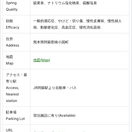
Spring
硫黄泉、ナトリウム塩化物泉、硫酸塩泉
Quality
効能
一般的適応症、やけど・切り傷、慢性皮膚病、慢性婦人
Efficacy
病、動脈硬化症、高血圧症、慢性消化器病
住所
熊本県阿蘇郡南小国町
Address
地図
地図(Map)
Map
アクセス・最
寄り駅
Access,
JR阿蘇駅より自動車・バス
Nearest
station
駐車場
宿泊施設に有り(Available)
Parking Lot
URL