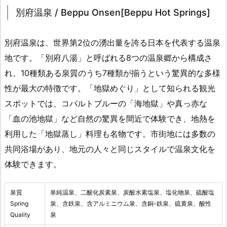
別府温泉 / Beppu Onsen[Beppu Hot Springs]
別府温泉は、世界第2位の湧出量を誇る日本を代表する温泉
地です。「別府八湯」と呼ばれる8つの温泉郷から構成さ
れ、10種類ある泉質のうち7種類が揃うという驚異的な多様
性が最大の特徴です。「地獄めぐり」として知られる観光
スポットでは、コバルトブルーの「海地獄」や真っ赤な
「血の池地獄」など自然の驚異を間近で体験でき、地熱を
利用した「地獄蒸し」料理も名物です。市街地には多数の
共同浴場があり、地元の人々と同じスタイルで温泉文化を
体験できます。
泉質
単純温泉、二酸化炭素泉、炭酸水素塩泉、塩化物泉、硫酸塩
Spring
泉、含鉄泉、含アルミニウム泉、含銅-鉄泉、硫黄泉、酸性
Quality
泉