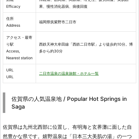
Efficacy
果、慢性消化器病、病後回復
住所
福岡県筑紫野市二日市
Address
アクセス・最寄
り駅
西鉄天神大牟田線「西鉄二日市駅」より徒歩約10分。博
Access,
多から約30分
Nearest station
URL
二日市温泉の温泉旅館・ホテル一覧
URL
佐賀県の人気温泉地 / Popular Hot Springs in
Saga
佐賀県は九州北西部に位置し、有明海と玄界灘に面した自
然豊かな県です。嬉野温泉は「日本三大美肌の湯」の一つ