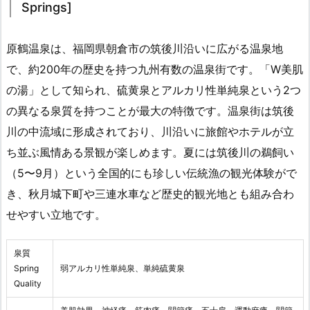
Springs]
原鶴温泉は、福岡県朝倉市の筑後川沿いに広がる温泉地
で、約200年の歴史を持つ九州有数の温泉街です。「W美肌
の湯」として知られ、硫黄泉とアルカリ性単純泉という2つ
の異なる泉質を持つことが最大の特徴です。温泉街は筑後
川の中流域に形成されており、川沿いに旅館やホテルが立
ち並ぶ風情ある景観が楽しめます。夏には筑後川の鵜飼い
（5〜9月）という全国的にも珍しい伝統漁の観光体験がで
き、秋月城下町や三連水車など歴史的観光地とも組み合わ
せやすい立地です。
泉質
Spring
弱アルカリ性単純泉、単純硫黄泉
Quality