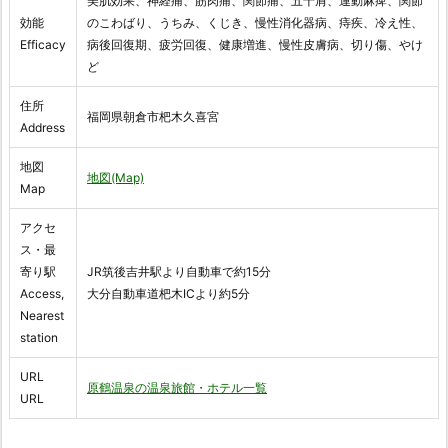
美肌効果、神経痛、筋肉痛、関節痛、五十肩、運動麻痺、関節
効能
のこわばり、うちみ、くじき、慢性消化器病、痔疾、冷え性、
Efficacy
病後回復期、疲労回復、健康増進、慢性皮膚病、切り傷、やけ
ど
住所
福岡県朝倉市杷木久喜宮
Address
地図
地図(Map)
Map
アクセ
ス・最
寄り駅
JR筑後吉井駅より自動車で約15分
Access,
大分自動車道杷木ICより約5分
Nearest
station
URL
原鶴温泉の温泉旅館・ホテル一覧
URL