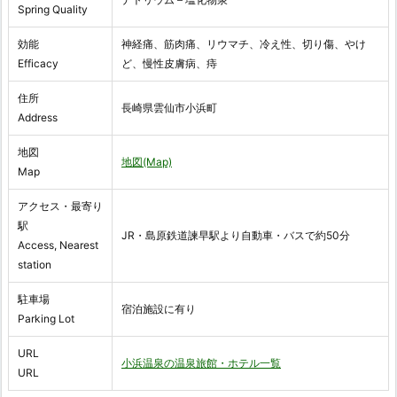
Spring Quality
効能
神経痛、筋肉痛、リウマチ、冷え性、切り傷、やけ
Efficacy
ど、慢性皮膚病、痔
住所
長崎県雲仙市小浜町
Address
地図
地図(Map)
Map
アクセス・最寄り
駅
JR・島原鉄道諫早駅より自動車・バスで約50分
Access, Nearest
station
駐車場
宿泊施設に有り
Parking Lot
URL
小浜温泉の温泉旅館・ホテル一覧
URL