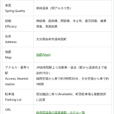
泉質
単純温泉（弱アルカリ性）
Spring Quality
効能
神経痛、筋肉痛、関節痛、冷え性、疲労回復、健康
Efficacy
増進、美肌効果
住所
大分県由布市湯布院町
Address
地図
地図(Map)
Map
アクセス・最寄り
JR由布院駅より自動車・徒歩（駅から温泉街まで徒
駅
歩約15分）
Access, Nearest
福岡空港から車で約1時間30分、大分空港から車で約
station
1時間
駐車場
宿泊施設に有り(Available)、町営駐車場も複数箇所
Parking Lot
に設置
URL
由布院温泉の温泉旅館・ホテル一覧