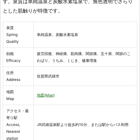
す。泉質は単純温泉と炭酸水素塩泉で、無色透明でさらり
とした肌触りが特徴です。
泉質
Spring
単純温泉、炭酸水素塩泉
Quality
効能
疲労回復、神経痛、筋肉痛、関節痛、五十肩、関節のこ
Efficacy
わばり、うちみ、くじき、健康増進
住所
佐賀県武雄市
Address
地図
地図(Map)
Map
アクセス・最
寄り駅
Access,
JR武雄温泉駅より徒歩約10分、または駅からバス利用
Nearest
station