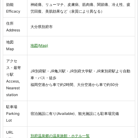
効能
神経痛、リューマチ、皮膚病、筋肉痛、関節痛、冷え性、疲
Efficacy
労回復、美肌効果など（泉質により異なる）
住所
大分県別府市
Address
地図
地図(Map)
Map
アクセ
ス・最寄
JR別府駅・JR亀川駅・JR別府大学駅・JR東別府駅より自動
り駅
車・バス・徒歩
Access,
福岡空港から車で約2時間、大分空港から車で約50分
Nearest
station
駐車場
Parking
宿泊施設に有り(Available)、観光施設にも駐車場完備
Lot
URL
別府温泉郷の温泉旅館・ホテル一覧