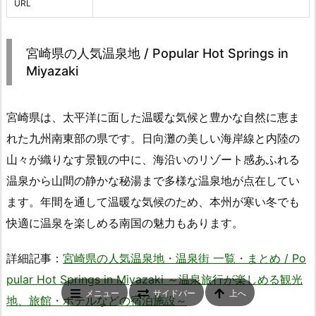
URL
宮崎県の人気温泉地 / Popular Hot Springs in
Miyazaki
宮崎県は、太平洋に面した温暖な気候と豊かな自然に恵ま
れた九州南東部の県です。日向灘の美しい海岸線と内陸の
山々が織りなす景観の中に、海沿いのリゾート感あふれる
温泉から山間の静かな秘湯まで多様な温泉地が点在してい
ます。年間を通して温暖な気候のため、本州が寒い冬でも
快適に温泉を楽しめる南国の魅力もあります。
詳細記事：
宮崎県の人気温泉地・温泉街 一覧・まとめ / Po
pular Hot Springs in Miyazaki ～温泉旅行が楽しめる観光
メニュー
サイドバー
上へ
地、旅館・ホテルなどの宿泊施設～