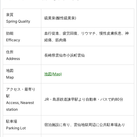
泉質
硫黄泉(酸性硫黄泉)
Spring Quality
効能
血行促進、疲労回復、リウマチ、慢性皮膚疾患、神
Efficacy
経痛、筋肉痛
住所
長崎県雲仙市小浜町雲仙
Address
地図
地図(Map)
Map
アクセス・最寄り
駅
JR・島原鉄道諫早駅より自動車・バスで約80分
Access, Nearest
station
駐車場
宿泊施設に有り、雲仙地獄周辺に公共駐車場あり
Parking Lot