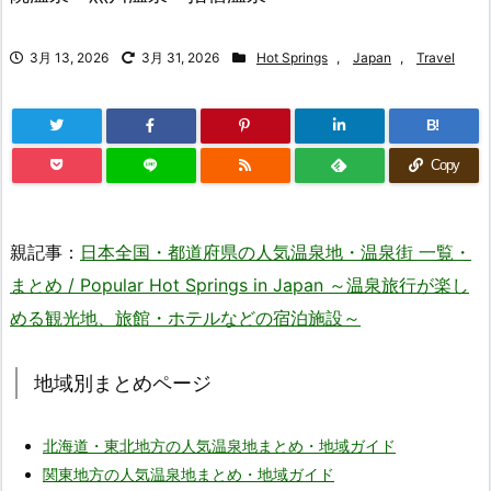
3月 13, 2026
3月 31, 2026
Hot Springs
,
Japan
,
Travel
B!
Copy
親記事：
日本全国・都道府県の人気温泉地・温泉街 一覧・
まとめ / Popular Hot Springs in Japan ～温泉旅行が楽し
める観光地、旅館・ホテルなどの宿泊施設～
地域別まとめページ
北海道・東北地方の人気温泉地まとめ・地域ガイド
関東地方の人気温泉地まとめ・地域ガイド