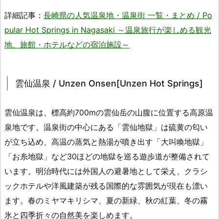
詳細記事：
長崎県の人気温泉地・温泉街 一覧・まとめ / Po
pular Hot Springs in Nagasaki ～温泉旅行が楽しめる観光
地、旅館・ホテルなどの宿泊施設～
雲仙温泉 / Unzen Onsen[Unzen Hot Springs]
雲仙温泉は、標高約700mの雲仙岳の山腹に位置する高原温
泉地です。温泉街の中心にある「雲仙地獄」は硫黄の匂い
が立ち込め、高温の蒸気と熱湯が噴き出す「大叫喚地獄」
「お糸地獄」など30ほどの地獄を巡る遊歩道が整備されて
います。明治時代には外国人の避暑地として栄え、クラシ
ックホテルや洋風建築が残る国際的な雰囲気が現在も漂い
ます。春のミヤマキリシマ、夏の新緑、秋の紅葉、冬の霧
氷と四季折々の自然美を楽しめます。