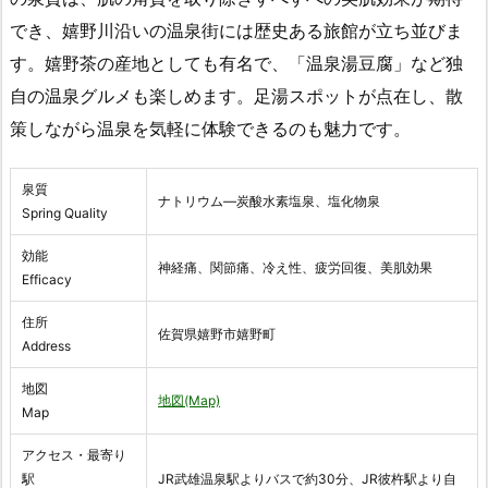
でき、嬉野川沿いの温泉街には歴史ある旅館が立ち並びま
す。嬉野茶の産地としても有名で、「温泉湯豆腐」など独
自の温泉グルメも楽しめます。足湯スポットが点在し、散
策しながら温泉を気軽に体験できるのも魅力です。
泉質
ナトリウム―炭酸水素塩泉、塩化物泉
Spring Quality
効能
神経痛、関節痛、冷え性、疲労回復、美肌効果
Efficacy
住所
佐賀県嬉野市嬉野町
Address
地図
地図(Map)
Map
アクセス・最寄り
駅
JR武雄温泉駅よりバスで約30分、JR彼杵駅より自