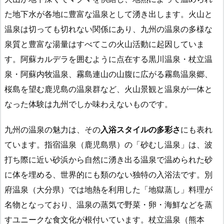
た地下水が各地に豊富な温泉として湧き出します。火山と
温泉は切っても切れない関係にあり、九州の温泉の多様な
泉質と豊富な湯量はすべてこの火山活動に起因していま
す。阿蘇カルデラを囲むように点在する黒川温泉・杖立温
泉・阿蘇内牧温泉、霧島連山の山腹に広がる霧島温泉郷、
桜島を望む鹿児島の温泉群など、火山景観と温泉が一体と
なった体験は九州でしか味わえないものです。
九州の温泉の魅力は、その
入浴スタイルの多彩さ
にも表れ
ています。指宿温泉（鹿児島県）の「砂むし温泉」は、波
打ち際に近い砂浜から自然に湧き出る温泉で温められた砂
に体を埋める、世界的にも類のない独特の入浴法です。別
府温泉（大分県）では地熱を利用した「地獄蒸し」料理が
名物となっており、温泉の蒸気で野菜・卵・海鮮などを蒸
すユニークな食文化が根付いています。杖立温泉（熊本