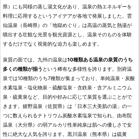
県）にも同様の蒸し湯文化があり、温泉の熱エネルギーを
料理に応用するというアイデアが各地で発展しました。雲
仙温泉（長崎県）の「地獄めぐり」は高温の蒸気と熱湯が
噴出する壮観な光景を観光資源とし、温泉そのものを体験
するだけでなく視覚的な迫力も楽しめます。
泉質の面では、九州の温泉は
10種類ある温泉の泉質のうち
多くの種類が揃う
という稀有な多様性を誇ります。別府温
泉では10種類のうち7種類が集まっており、単純温泉・炭酸
水素塩泉・塩化物泉・硫酸塩泉・含鉄泉・含アルミニウム
泉・硫黄泉など、目的や好みに応じて泉質を選ぶことがで
きます。嬉野温泉（佐賀県）は「日本三大美肌の湯」の一
つに数えられるナトリウム炭酸水素塩泉で知られ、由布院
温泉（大分県）の弱アルカリ性単純泉は肌への優しさで女
性に絶大な人気を誇ります。黒川温泉（熊本県）は硫黄