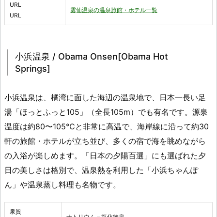
URL
雲仙温泉の温泉旅館・ホテル一覧
URL
小浜温泉 / Obama Onsen[Obama Hot
Springs]
小浜温泉は、橘湾に面した海辺の温泉地で、日本一長い足
湯「ほっとふっと105」（全長105m）でも有名です。源泉
温度は約80〜105℃と非常に高温で、海岸線に沿って約30
軒の旅館・ホテルが立ち並び、多くの宿で海を眺めながら
の入浴が楽しめます。「日本の夕陽百選」にも選ばれた夕
日の美しさは格別で、温泉熱を利用した「小浜ちゃんぽ
ん」や温泉蒸し料理も名物です。
泉質
ナトリウム – 塩化物泉