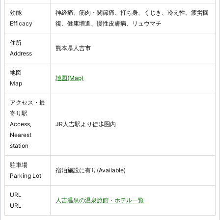
効能
神経痛、筋肉・関節痛、打ち身、くじき、冷え性、疲労回
Efficacy
復、健康増進、慢性皮膚病、リュウマチ
住所
熊本県人吉市
Address
地図
地図(Map)
Map
アクセス・最
寄り駅
Access,
JR人吉駅より徒歩圏内
Nearest
station
駐車場
宿泊施設に有り(Available)
Parking Lot
URL
人吉温泉の温泉旅館・ホテル一覧
URL