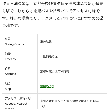
夕日ヶ浦温泉は、京都丹後鉄道夕日ヶ浦木津温泉駅が最寄
り駅で、駅からは送迎バスや路線バスでアクセス可能で
す。静かな環境でリラックスしたい方に特におすすめの温
泉地です。
泉質
単純温泉
Spring Quality
効能
一般的適応症
Efficacy
住所
京都府京丹後市網野町
Address
地図
地図(Map)
Map
アクセス・最寄り駅
京都丹後鉄道夕日ヶ浦木津温泉駅より自動車・
Access, Nearest
バス
station