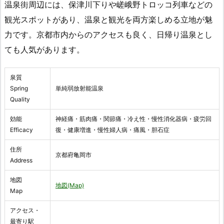
温泉街周辺には、保津川下りや嵯峨野トロッコ列車などの
観光スポットがあり、温泉と観光を両方楽しめる立地が魅
力です。京都市内からのアクセスも良く、日帰り温泉とし
ても人気があります。
泉質
Spring
単純弱放射能温泉
Quality
効能
神経痛・筋肉痛・関節痛・冷え性・慢性消化器病・疲労回
Efficacy
復・健康増進・慢性婦人病・痛風・胆石症
住所
京都府亀岡市
Address
地図
地図(Map)
Map
アクセス・
最寄り駅