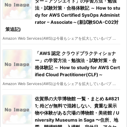
ター – アソシエイト」の学習方法・勉強
法・試験対策・合格体験記 ～ How to stu
dy for AWS Certified SysOps Administ
rator – Associate～(新試験SOA-C02対
策追記)
Amazon Web Services(AWS)は今最もシェアを拡大しているパブ ...
「AWS 認定 クラウドプラクティショナ
ー」の学習方法・勉強法・試験対策・合
格体験記 ～ How to study for AWS Cert
ified Cloud Practitioner(CLF)～
Amazon Web Services(AWS)は今最もシェアを拡大しているパブ ...
佐賀県の大学博物館 一覧・まとめ &#821
1; 殆どが無料で混雑しない、貴重な展示
物や体験がある穴場の博物館・美術館 / U
niversity Museums in Saga 〜住所、地
図、開場時間、入場料、定休日、アクセ