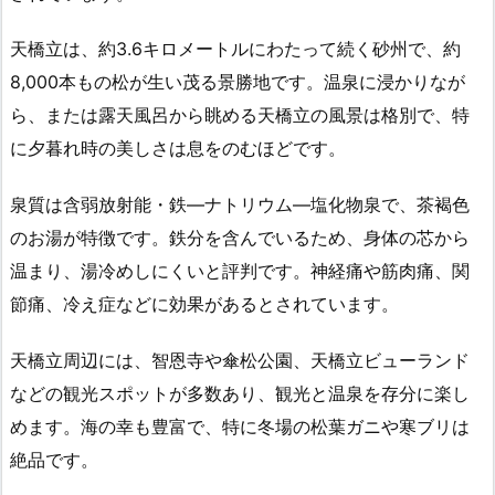
天橋立は、約3.6キロメートルにわたって続く砂州で、約
8,000本もの松が生い茂る景勝地です。温泉に浸かりなが
ら、または露天風呂から眺める天橋立の風景は格別で、特
に夕暮れ時の美しさは息をのむほどです。
泉質は含弱放射能・鉄―ナトリウム―塩化物泉で、茶褐色
のお湯が特徴です。鉄分を含んでいるため、身体の芯から
温まり、湯冷めしにくいと評判です。神経痛や筋肉痛、関
節痛、冷え症などに効果があるとされています。
天橋立周辺には、智恩寺や傘松公園、天橋立ビューランド
などの観光スポットが多数あり、観光と温泉を存分に楽し
めます。海の幸も豊富で、特に冬場の松葉ガニや寒ブリは
絶品です。