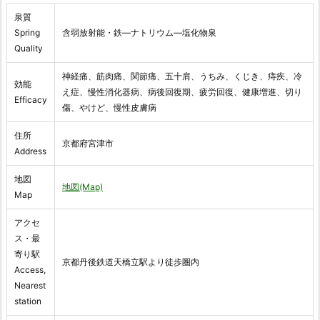
泉質
Spring
含弱放射能・鉄―ナトリウム―塩化物泉
Quality
神経痛、筋肉痛、関節痛、五十肩、うちみ、くじき、痔疾、冷
効能
え症、慢性消化器病、病後回復期、疲労回復、健康増進、切り
Efficacy
傷、やけど、慢性皮膚病
住所
京都府宮津市
Address
地図
地図(Map)
Map
アクセ
ス・最
寄り駅
京都丹後鉄道天橋立駅より徒歩圏内
Access,
Nearest
station