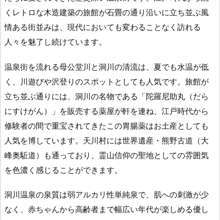
くレトロな木造建築の旅館が石畳の通り沿いに立ち並ぶ風
情ある街並みは、現代においても変わることなく訪れる
人々を魅了し続けています。
温泉街を流れる母公堂川と洞川の清流は、夏でも水温が低
く、川遊びや沢登りのスポットとしても人気です。旅館が
立ち並ぶ通りには、洞川の名物である「陀羅尼助丸（だら
にすけがん）」を販売する薬屋が軒を連ね、江戸時代から
修験者の間で重宝されてきたこの胃腸薬はお土産としても
人気を博しています。天川村には世界遺産・熊野古道（大
峰奥駈道）も通っており、霊山信仰の聖地としての雰囲気
を色濃く感じることができます。
洞川温泉の泉質は弱アルカリ性単純泉で、肌への刺激が少
なく、赤ちゃんから高齢者まで幅広い年代が楽しめる優し