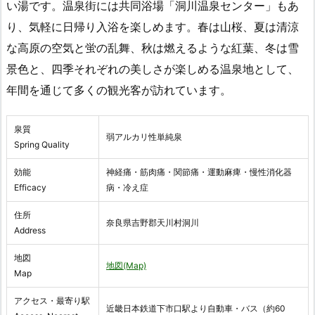
い湯です。温泉街には共同浴場「洞川温泉センター」もあ
り、気軽に日帰り入浴を楽しめます。春は山桜、夏は清涼
な高原の空気と蛍の乱舞、秋は燃えるような紅葉、冬は雪
景色と、四季それぞれの美しさが楽しめる温泉地として、
年間を通じて多くの観光客が訪れています。
泉質
弱アルカリ性単純泉
Spring Quality
効能
神経痛・筋肉痛・関節痛・運動麻痺・慢性消化器
Efficacy
病・冷え症
住所
奈良県吉野郡天川村洞川
Address
地図
地図(Map)
Map
アクセス・最寄り駅
近畿日本鉄道下市口駅より自動車・バス（約60