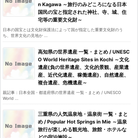
n Kagawa ～旅行のみどころになる日本
国民の宝と指定された神社、寺、城、住
宅等の重要文化財～
日本の国宝とは文化財保護法によって国が指定した重要文化財のう
ち、世界文化の見地か ...
高知県の世界遺産 一覧・まとめ / UNESC
O World Heritage Sites in Kochi ～文化
遺産(負の世界遺産、文化的景観、産業遺
産、近代化遺産、稼働遺産)、自然遺産、
複合遺産、危機遺産～
親記事：日本全国・都道府県の世界遺産 一覧・まとめ / UNESCO
World ...
三重県の人気温泉地・温泉街 一覧・まと
め / Popular Hot Springs in Mie ～温泉
旅行が楽しめる観光地、旅館・ホテルな
どの宿泊施設～