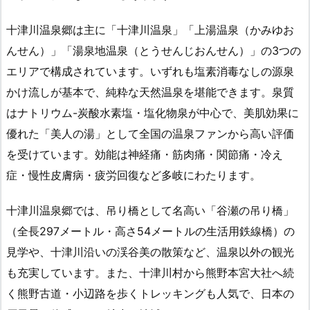
十津川温泉郷は主に「十津川温泉」「上湯温泉（かみゆお
んせん）」「湯泉地温泉（とうせんじおんせん）」の3つの
エリアで構成されています。いずれも塩素消毒なしの源泉
かけ流しが基本で、純粋な天然温泉を堪能できます。泉質
はナトリウム-炭酸水素塩・塩化物泉が中心で、美肌効果に
優れた「美人の湯」として全国の温泉ファンから高い評価
を受けています。効能は神経痛・筋肉痛・関節痛・冷え
症・慢性皮膚病・疲労回復など多岐にわたります。
十津川温泉郷では、吊り橋として名高い「谷瀬の吊り橋」
（全長297メートル・高さ54メートルの生活用鉄線橋）の
見学や、十津川沿いの渓谷美の散策など、温泉以外の観光
も充実しています。また、十津川村から熊野本宮大社へ続
く熊野古道・小辺路を歩くトレッキングも人気で、日本の