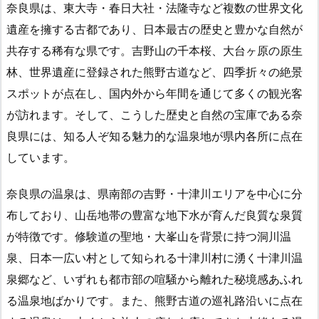
奈良県は、東大寺・春日大社・法隆寺など複数の世界文化
遺産を擁する古都であり、日本最古の歴史と豊かな自然が
共存する稀有な県です。吉野山の千本桜、大台ヶ原の原生
林、世界遺産に登録された熊野古道など、四季折々の絶景
スポットが点在し、国内外から年間を通じて多くの観光客
が訪れます。そして、こうした歴史と自然の宝庫である奈
良県には、知る人ぞ知る魅力的な温泉地が県内各所に点在
しています。
奈良県の温泉は、県南部の吉野・十津川エリアを中心に分
布しており、山岳地帯の豊富な地下水が育んだ良質な泉質
が特徴です。修験道の聖地・大峯山を背景に持つ洞川温
泉、日本一広い村として知られる十津川村に湧く十津川温
泉郷など、いずれも都市部の喧騒から離れた秘境感あふれ
る温泉地ばかりです。また、熊野古道の巡礼路沿いに点在