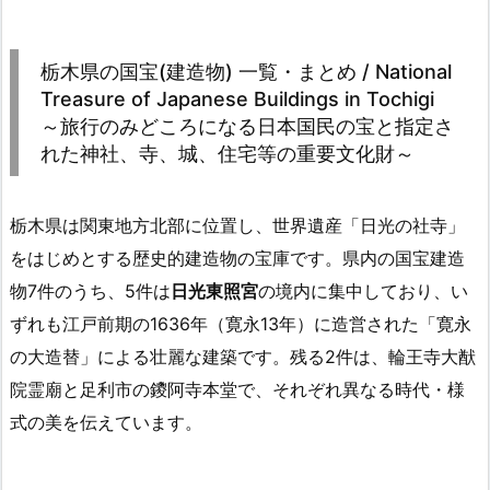
栃木県の国宝(建造物) 一覧・まとめ / National
Treasure of Japanese Buildings in Tochigi
～旅行のみどころになる日本国民の宝と指定さ
れた神社、寺、城、住宅等の重要文化財～
栃木県は関東地方北部に位置し、世界遺産「日光の社寺」
をはじめとする歴史的建造物の宝庫です。県内の国宝建造
物7件のうち、5件は
日光東照宮
の境内に集中しており、い
ずれも江戸前期の1636年（寛永13年）に造営された「寛永
の大造替」による壮麗な建築です。残る2件は、輪王寺大猷
院霊廟と足利市の鑁阿寺本堂で、それぞれ異なる時代・様
式の美を伝えています。