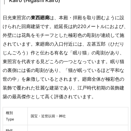
Kairo (Higashi Kairo)
日光東照宮の
東西廻廊
は、本殿・拝殿を取り囲むように設
けられた回廊建築です。総延長は約220メートルにおよび、
外壁には花鳥をモチーフとした極彩色の彫刻が連続して施
されています。東廻廊の入口付近には、左甚五郎（ひだり
じんごろう）作と伝わる有名な「眠り猫」の彫刻があり、
東照宮を代表する見どころの一つとなっています。眠り猫
の裏側には雀の彫刻があり、「猫が眠っているほど平和な
世の中」を象徴しているとされます。廻廊全体が極彩色の
装飾で覆われた壮麗な建築であり、江戸時代初期の装飾建
築の最高傑作として高く評価されています。
種別
国宝・近世以前・神社
Type
時代