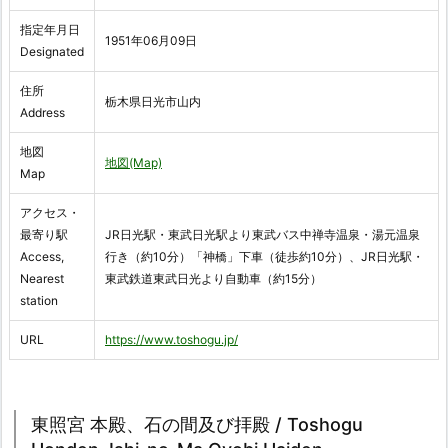
指定年月日
1951年06月09日
Designated
住所
栃木県日光市山内
Address
地図
地図(Map)
Map
アクセス・
最寄り駅
JR日光駅・東武日光駅より東武バス中禅寺温泉・湯元温泉
Access,
行き（約10分）「神橋」下車（徒歩約10分）、JR日光駅・
Nearest
東武鉄道東武日光より自動車（約15分）
station
URL
https://www.toshogu.jp/
東照宮 本殿、石の間及び拝殿 / Toshogu