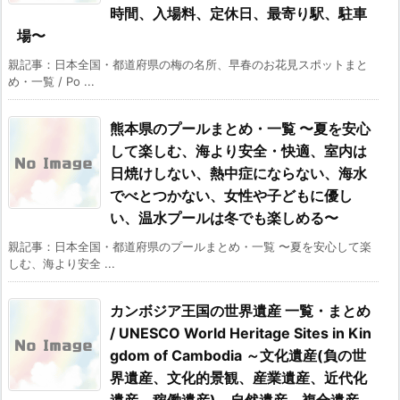
時間、入場料、定休日、最寄り駅、駐車
場〜
親記事：日本全国・都道府県の梅の名所、早春のお花見スポットまと
め・一覧 / Po ...
熊本県のプールまとめ・一覧 〜夏を安心
して楽しむ、海より安全・快適、室内は
日焼けしない、熱中症にならない、海水
でべとつかない、女性や子どもに優し
い、温水プールは冬でも楽しめる〜
親記事：日本全国・都道府県のプールまとめ・一覧 〜夏を安心して楽
しむ、海より安全 ...
カンボジア王国の世界遺産 一覧・まとめ
/ UNESCO World Heritage Sites in Kin
gdom of Cambodia ～文化遺産(負の世
界遺産、文化的景観、産業遺産、近代化
遺産、稼働遺産)、自然遺産、複合遺産、