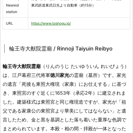
Nearest
東武鉄道東武日光より自動車（約15分）
station
URL
https://www.toshogu.jp/
輪王寺大猷院霊廟 / Rinnoji Taiyuin Reibyo
輪王寺大猷院霊廟
（りんのうじ たいゆういん れいびょう）
は、江戸幕府三代将軍
徳川家光
の霊廟（墓所）です。家光
の遺言「死後も東照大権現（家康）にお仕えする」に基づ
き、東照宮のすぐ近くに1653年（承応2年）に建立されま
した。建築様式は東照宮と同じ権現造ですが、家光が「祖
父である家康公の東照宮より華美にしてはならない」と遺
言したため、金と黒を基調とした落ち着いた重厚な色調で
まとめられています。本殿・相の間・拝殿が一体となった