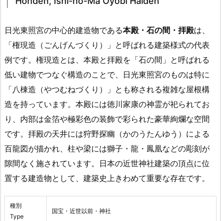
Honden, Ishi-no-Ma Oyobi Haiden
日光東照宮の中心的建造物である
本殿・石の間・拝殿
は、
「権現造（ごんげんづくり）」と呼ばれる建築様式の代表
例です。権現造とは、本殿と拝殿を「石の間」と呼ばれる
低い建物でつなぐ構造のことで、日光東照宮のものは特に
「八棟造（やつむねづくり）」とも称される複雑な屋根構
造を持っています。本殿には徳川家康の神霊が祀られてお
り、内部は金箔や極彩色の装飾で彩られた豪華絢爛な空間
です。拝殿の天井には狩野探幽（かのうたんゆう）による
百龍図が描かれ、柱や梁には獅子・龍・鳳凰などの彫刻が
隙間なく施されています。日本の近世神社建築の頂点に位
置する建造物として、建築史上きわめて重要な存在です。
種別
国宝・近世以前・神社
Type