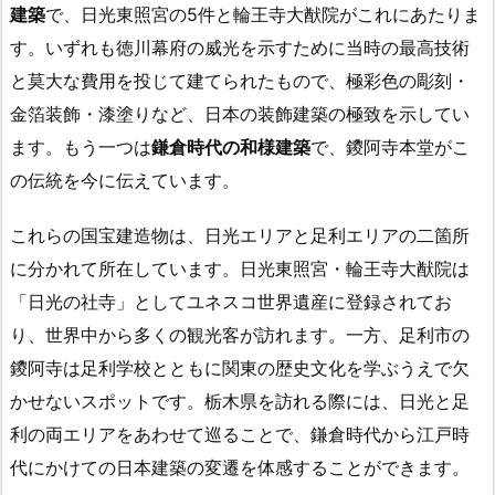
建築
で、日光東照宮の5件と輪王寺大猷院がこれにあたりま
す。いずれも徳川幕府の威光を示すために当時の最高技術
と莫大な費用を投じて建てられたもので、極彩色の彫刻・
金箔装飾・漆塗りなど、日本の装飾建築の極致を示してい
ます。もう一つは
鎌倉時代の和様建築
で、鑁阿寺本堂がこ
の伝統を今に伝えています。
これらの国宝建造物は、日光エリアと足利エリアの二箇所
に分かれて所在しています。日光東照宮・輪王寺大猷院は
「日光の社寺」としてユネスコ世界遺産に登録されてお
り、世界中から多くの観光客が訪れます。一方、足利市の
鑁阿寺は足利学校とともに関東の歴史文化を学ぶうえで欠
かせないスポットです。栃木県を訪れる際には、日光と足
利の両エリアをあわせて巡ることで、鎌倉時代から江戸時
代にかけての日本建築の変遷を体感することができます。