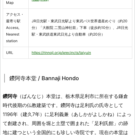
Map
アクセス・
最寄り駅
JR日光駅・東武日光駅より東武バス世界遺産めぐり（約20
Access,
分）「大猷院 二荒山神社前」下車（徒歩約10分）、JR日光
Nearest
駅・東武鉄道東武日光より自動車（約20分）
station
URL
https://rinnoji.or.jp/precincts/taiyuin
鑁阿寺本堂 / Bannaji Hondo
鑁阿寺
（ばんなじ）本堂は、栃木県足利市に所在する鎌倉
時代後期の仏教建築です。鑁阿寺は足利氏の氏寺として
1196年（建久7年）に足利義兼（あしかがよしかね）によっ
て創建され、周囲を堀と土塁で囲まれた「足利氏館」の跡
地に建つという全国的にも珍しい寺院です。現在の本堂は