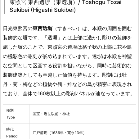
東照宮 東西透塀（東透塀）/ Toshogu Tozai
Sukibei (Higashi Sukibei)
日光東照宮の
東西透塀
（すきべい）は、本殿の周囲を囲む
装飾的な塀です。「透塀」とは上部に透かし彫りの装飾を
施した塀のことで、東照宮の透塀は格子状の上部に花や鳥
の極彩色の彫刻が嵌め込まれています。透塀は本殿を神聖
な空間として区画する役割を担いながら、同時に芸術的な
装飾建築としても卓越した価値を持ちます。彫刻には牡
丹・菊・梅などの植物や鶴・雉などの鳥が精密に表現され
ており、全体で160枚以上の彫刻パネルが連なっています。
種別
国宝・近世以前・神社
Type
時代
江戸前期（1636年・寛永13年）
Period