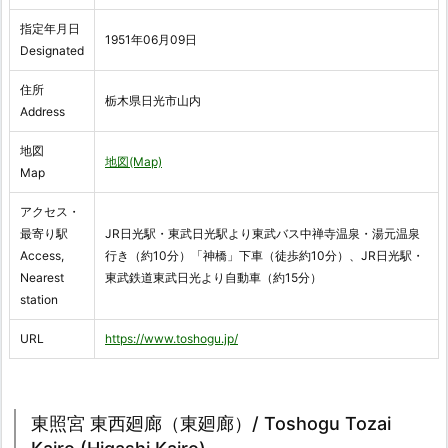
指定年月日
1951年06月09日
Designated
住所
栃木県日光市山内
Address
地図
地図(Map)
Map
アクセス・
最寄り駅
JR日光駅・東武日光駅より東武バス中禅寺温泉・湯元温泉
Access,
行き（約10分）「神橋」下車（徒歩約10分）、JR日光駅・
Nearest
東武鉄道東武日光より自動車（約15分）
station
URL
https://www.toshogu.jp/
東照宮 東西廻廊（東廻廊）/ Toshogu Tozai