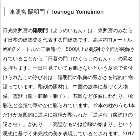
東照宮 陽明門 / Toshogu Yomeimon
日光東照宮の
陽明門
（ようめいもん）は、東照宮のみなら
ず日本の建築史を代表する門建築です。高さ約11メートル、
幅約7メートルの二層造で、500以上の彫刻で全面が装飾さ
れていることから「日暮の門（ひぐらしのもん）」の異名
を持ちます。一日中見ていても飽きないという意味で名付
けられたこの呼び名は、陽明門の装飾の豊かさを端的に物
語っています。彫刻の題材は、中国の故事に基づく人物
像、霊獣（龍・麒麟・獅子）、花鳥など多岐にわたり、極
彩色と金箔で華やかに彩られています。12本の柱のうち1本
だけが意図的に逆さに紋様が彫られた「逆さ柱（魔除けの
逆さ柱）」があり、「完璧なものは崩壊の始まり」という
思想に基づく未完成の美を表現しているとされます。2017