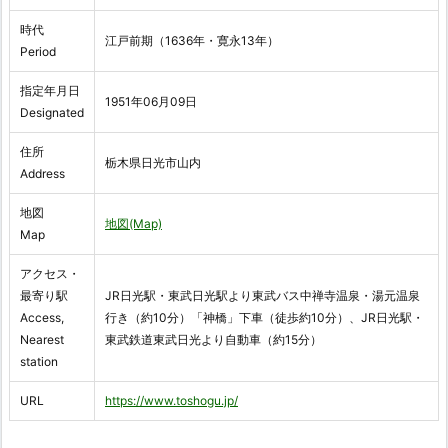
時代
江戸前期（1636年・寛永13年）
Period
指定年月日
1951年06月09日
Designated
住所
栃木県日光市山内
Address
地図
地図(Map)
Map
アクセス・
最寄り駅
JR日光駅・東武日光駅より東武バス中禅寺温泉・湯元温泉
Access,
行き（約10分）「神橋」下車（徒歩約10分）、JR日光駅・
Nearest
東武鉄道東武日光より自動車（約15分）
station
URL
https://www.toshogu.jp/