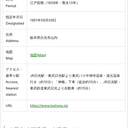
江戸前期（1636年・寛永13年）
Period
指定年月日
1951年06月09日
Designated
住所
栃木県日光市山内
Address
地図
地図(Map)
Map
アクセス・
最寄り駅
JR日光駅・東武日光駅より東武バス中禅寺温泉・湯元温泉
Access,
行き（約10分）「神橋」下車（徒歩約10分）、JR日光駅・
Nearest
東武鉄道東武日光より自動車（約15分）
station
URL
https://www.toshogu.jp/