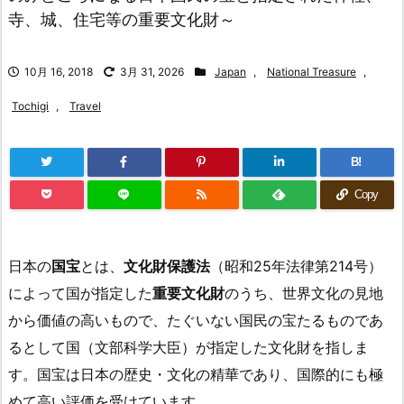
寺、城、住宅等の重要文化財～
10月 16, 2018
3月 31, 2026
Japan
,
National Treasure
,
Tochigi
,
Travel
B!
Copy
日本の
国宝
とは、
文化財保護法
（昭和25年法律第214号）
によって国が指定した
重要文化財
のうち、世界文化の見地
から価値の高いもので、たぐいない国民の宝たるものであ
るとして国（文部科学大臣）が指定した文化財を指しま
す。国宝は日本の歴史・文化の精華であり、国際的にも極
めて高い評価を受けています。