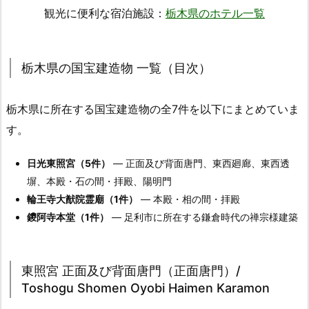
観光に便利な宿泊施設：
栃木県のホテル一覧
栃木県の国宝建造物 一覧（目次）
栃木県に所在する国宝建造物の全7件を以下にまとめていま
す。
日光東照宮（5件）
― 正面及び背面唐門、東西廻廊、東西透
塀、本殿・石の間・拝殿、陽明門
輪王寺大猷院霊廟（1件）
― 本殿・相の間・拝殿
鑁阿寺本堂（1件）
― 足利市に所在する鎌倉時代の禅宗様建築
東照宮 正面及び背面唐門（正面唐門）/
Toshogu Shomen Oyobi Haimen Karamon