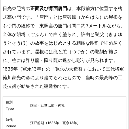
日光東照宮の
正面及び背面唐門
は、本殿前方に位置する格
式高い門です。「唐門」とは唐破風（からはふ）の屋根を
もつ門の総称で、東照宮の唐門は間口約3メートルながら、
全体が胡粉（ごふん）で白く塗られ、許由と巣父（きょゆ
うとそうほ）の故事をはじめとする精緻な彫刻で埋め尽く
されています。屋根には龍と恙（つつが）の彫刻が施さ
れ、柱には昇り龍・降り龍の透かし彫りが見られます。
1636年（寛永13年）の「寛永の大造替」において三代将軍
徳川家光の命により建てられたもので、当時の最高峰の工
芸技術が結集された建造物です。
種別
国宝・近世以前・神社
Type
時代
江戸前期（1636年・寛永13年）
Period