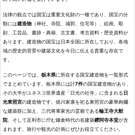
法律の観点では国宝は重要文化財の一種であり、国宝の分
類には
建造物
（神社、寺院、城郭、住宅等）、絵画、彫
刻、工芸品、書跡・典籍、古文書、考古資料・歴史資料が
あります。建造物の国宝は日本全国に所在しており、各地
域の歴史的背景や建築文化を今日に伝える貴重な存在で
す。
このページでは、
栃木県
に所在する国宝建造物を一覧形式
でまとめています。栃木県には計
7件
の国宝建造物があり、
その大半がユネスコ世界遺産「日光の社寺」に含まれる
日
光東照宮
の建造物です。徳川家康を祀る東照宮の豪華絢爛
な建築群に加え、三代将軍家光の霊廟である
輪王寺大猷
院
、そして足利市に佇む鎌倉時代の名建築
鑁阿寺本堂
が含
まれます。旅行や観光の計画にぜひお役立てください。