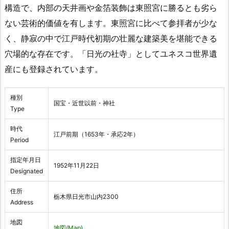
構造で、内部の天井画や金箔装飾は東照宮に勝るとも劣ら
ない芸術的価値を有します。東照宮に比べて参拝者が少な
く、静寂の中で江戸時代初期の壮麗な建築美を堪能できる
穴場的な存在です。「日光の社寺」としてユネスコ世界遺
産にも登録されています。
種別
国宝・近世以前・神社
Type
時代
江戸前期（1653年・承応2年）
Period
指定年月日
1952年11月22日
Designated
住所
栃木県日光市山内2300
Address
地図
地図(Map)