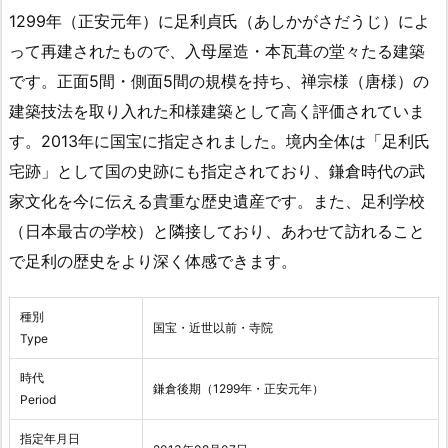
1299年（正安元年）に足利貞氏（あしかがさだうじ）によ
って再建されたもので、入母屋造・本瓦葺の堂々たる建築
です。正面5間・側面5間の規模を持ち、禅宗様（唐様）の
建築技法を取り入れた和様建築として高く評価されていま
す。2013年に国宝に指定されました。境内全体は「足利氏
宅跡」として国の史跡にも指定されており、鎌倉時代の武
家文化を今に伝える貴重な歴史遺産です。また、足利学校
（日本最古の学校）と隣接しており、あわせて訪れること
で足利の歴史をより深く体感できます。
種別
国宝・近世以前・寺院
Type
時代
鎌倉後期（1299年・正安元年）
Period
指定年月日