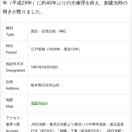
年（平成29年）に約40年ぶりの大修理を終え、創建当時の
輝きが甦りました。
種別
国宝・近世以前・神社
Type
時代
江戸前期（1636年・寛永13年）
Period
指定年月日
1951年06月09日
Designated
住所
栃木県日光市山内
Address
地図
地図(Map)
Map
アクセス・
最寄り駅
JR日光駅・東武日光駅より東武バス中禅寺温泉・湯元温泉
Access,
行き（約10分）「神橋」下車（徒歩約10分）、JR日光駅・