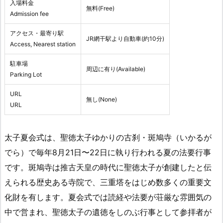
入場料金
無料(Free)
Admission fee
アクセス・最寄り駅
JR網干駅より自動車(約10分)
Access, Nearest station
駐車場
周辺に有り(Available)
Parking Lot
URL
無し(None)
URL
太子夏会式は、聖徳太子ゆかりの古刹・斑鳩寺（いかるが
でら）で毎年8月21日〜22日に執り行われる夏の法要行事
です。斑鳩寺は推古天皇の時代に聖徳太子が創建したと伝
えられる歴史ある寺院で、三重塔をはじめ数多くの重要文
化財を有します。夏会式では読経や法要が荘厳な雰囲気の
中で営まれ、聖徳太子の遺徳をしのぶ行事として参拝者が