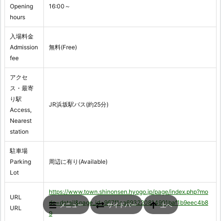
Opening
16:00～
hours
入場料金
Admission
無料(Free)
fee
アクセ
ス・最寄
り駅
JR浜坂駅バス(約25分)
Access,
Nearest
station
駐車場
Parking
周辺に有り(Available)
Lot
https://www.town.shinonsen.hyogo.jp/page/index.php?mo
URL
de=detail&page_id=967f1ca693220814991baf1b9eec4b8
メニュー
サイドバー
上へ
URL
9