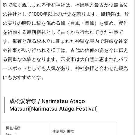
称で広く親しまれる伊和神社は、播磨地方最古かつ最高位
の神社として1000年以上の歴史を誇ります。風鎮祭は、稲
の実りの時期に稲を傷める風（台風・暴風）を鎮め、豊作
を祈願する農耕儀礼として古くから行われてきた神事で
す。鬱蒼と茂る杉木立に囲まれた神聖な境内で荘厳な神楽
や神事が執り行われる様子は、古代の信仰の姿を今に伝え
る貴重な体験となります。宍粟市は大自然に恵まれたパワ
ースポットとしても人気があり、神社参拝と合わせた観光
にもおすすめです。
成松愛宕祭 / Narimatsu Atago
Matsuri[Narimatsu Atago Festival]
開催場所
佐治川河川敷
Venue