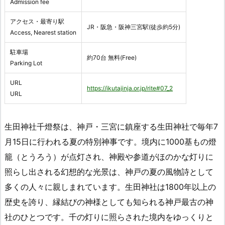
Admission fee
アクセス・最寄り駅
JR・阪急・阪神三宮駅(徒歩約5分)
Access, Nearest station
駐車場
約70台 無料(Free)
Parking Lot
URL
https://ikutajinja.or.jp/rite#07_2
URL
生田神社千燈祭は、神戸・三宮に鎮座する生田神社で毎年7
月15日に行われる夏の特別神事です。境内に1000基もの燈
籠（とうろう）が点灯され、神殿や参道がほのかな灯りに
照らし出される幻想的な光景は、神戸の夏の風物詩として
多くの人々に親しまれています。生田神社は1800年以上の
歴史を誇り、縁結びの神様としても知られる神戸最古の神
社のひとつです。千の灯りに照らされた境内をゆっくりと