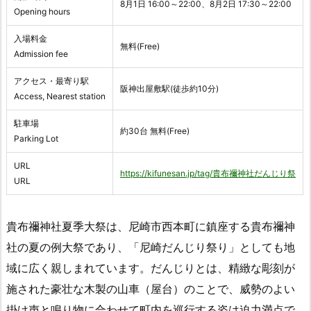
8月1日 16:00～22:00、8月2日 17:30～22:00
Opening hours
入場料金
無料(Free)
Admission fee
アクセス・最寄り駅
阪神出屋敷駅(徒歩約10分)
Access, Nearest station
駐車場
約30台 無料(Free)
Parking Lot
URL
https://kifunesan.jp/tag/貴布禰神社だんじり祭
URL
貴布禰神社夏季大祭は、尼崎市西本町に鎮座する貴布禰神
社の夏の例大祭であり、「尼崎だんじり祭り」としても地
域に広く親しまれています。だんじりとは、精緻な彫刻が
施された豪壮な木製の山車（屋台）のことで、威勢のよい
掛け声と鳴り物に合わせて町内を巡行する姿は迫力満点で