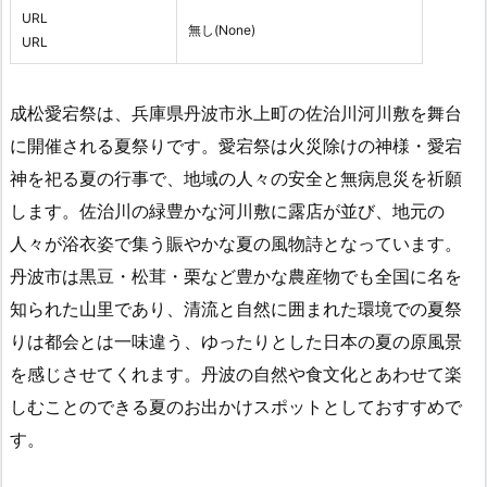
URL
無し(None)
URL
成松愛宕祭は、兵庫県丹波市氷上町の佐治川河川敷を舞台
に開催される夏祭りです。愛宕祭は火災除けの神様・愛宕
神を祀る夏の行事で、地域の人々の安全と無病息災を祈願
します。佐治川の緑豊かな河川敷に露店が並び、地元の
人々が浴衣姿で集う賑やかな夏の風物詩となっています。
丹波市は黒豆・松茸・栗など豊かな農産物でも全国に名を
知られた山里であり、清流と自然に囲まれた環境での夏祭
りは都会とは一味違う、ゆったりとした日本の夏の原風景
を感じさせてくれます。丹波の自然や食文化とあわせて楽
しむことのできる夏のお出かけスポットとしておすすめで
す。