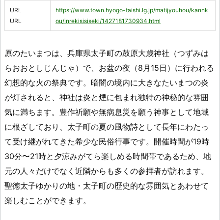
URL
https://www.town.hyogo-taishi.lg.jp/matijyouhou/kannk
URL
ou/inrekisisiseki/1427181730934.html
原のたいまつは、兵庫県太子町の鼓原大歳神社（つずみは
らおおとしじんじゃ）で、お盆の夜（8月15日）に行われる
幻想的な火の祭典です。暗闇の境内に大きなたいまつの炎
が灯されると、神社は炎と煙に包まれ独特の神秘的な雰囲
気に満ちます。豊作祈願や無病息災を願う神事として地域
に根ざしており、太子町の夏の風物詩として長年にわたっ
て受け継がれてきた希少な民俗行事です。開催時間が19時
30分〜21時と夕涼みがてら楽しめる時間帯であるため、地
元の人々だけでなく近隣からも多くの参拝者が訪れます。
聖徳太子ゆかりの地・太子町の歴史的な雰囲気とあわせて
楽しむことができます。