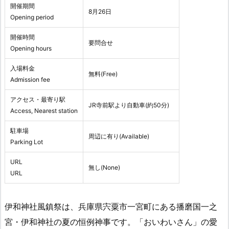
開催期間
8月26日
Opening period
開催時間
要問合せ
Opening hours
入場料金
無料(Free)
Admission fee
アクセス・最寄り駅
JR寺前駅より自動車(約50分)
Access, Nearest station
駐車場
周辺に有り(Available)
Parking Lot
URL
無し(None)
URL
伊和神社風鎮祭は、兵庫県宍粟市一宮町にある播磨国一之
宮・伊和神社の夏の恒例神事です。「おいわいさん」の愛