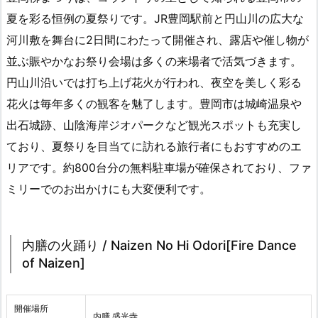
夏を彩る恒例の夏祭りです。JR豊岡駅前と円山川の広大な
河川敷を舞台に2日間にわたって開催され、露店や催し物が
並ぶ賑やかなお祭り会場は多くの来場者で活気づきます。
円山川沿いでは打ち上げ花火が行われ、夜空を美しく彩る
花火は毎年多くの観客を魅了します。豊岡市は城崎温泉や
出石城跡、山陰海岸ジオパークなど観光スポットも充実し
ており、夏祭りを目当てに訪れる旅行者にもおすすめのエ
リアです。約800台分の無料駐車場が確保されており、ファ
ミリーでのお出かけにも大変便利です。
内膳の火踊り / Naizen No Hi Odori[Fire Dance
of Naizen]
開催場所
内膳 盛光寺