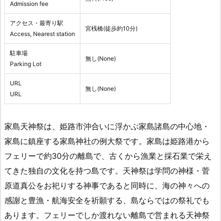
Admission fee
アクセス・最寄り駅
宮桟橋(徒歩約10分)
Access, Nearest station
駐車場
無し(None)
Parking Lot
URL
無し(None)
URL
家島天神祭は、姫路市沖合いに浮かぶ家島諸島の中心地・
家島に鎮座する家島神社の例大祭です。家島は姫路港から
フェリーで約30分の離島で、古くから漁業と採石業で栄え
てきた独自の文化を持つ島です。天神祭は学問の神様・菅
原道真公をお祀りする神事であると同時に、海の神々への
感謝と豊漁・航海安全を祈願する、島ならではの祭礼でも
あります。フェリーでしか渡れない離島で営まれる天神祭