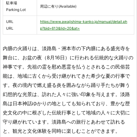
駐車場
周辺に有り(Available)
Parking Lot
URL
https://www.awajishima-kanko.jp/manual/detail.ph
URL
p?bid=613&lid=20&at=
内膳の火踊りは、淡路島・洲本市の下内膳にある盛光寺を
舞台に、お盆の夜（8月16日）に行われる伝統的な火踊りの
神事です。先祖の霊を慰め悪霊を払うとされるこの民俗芸
能は、地域に古くから受け継がれてきた希少な夏の行事で
す。夜の境内で燃え盛る炎を囲みながら踊り手たちが舞う
幻想的な光景は、訪れた人々に強い印象を与えます。淡路
島は日本神話ゆかりの地としても知られており、豊かな歴
史文化の中に根ざした伝統行事として地域の人々に大切に
守り継がれています。淡路島への旅行とあわせて訪れる
と、観光と文化体験を同時に楽しむことができます。