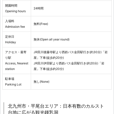
開園時間
24時間
Opening hours
入場料
無料(Free)
Admission fee
定休日
無休(Open all year round)
Holiday
アクセス・最寄
JR田川後藤寺駅より西鉄バス金田駅行き(約30分)「岩
り駅
屋」下車(徒歩約20分)
Access, Nearest
JR田川伊田駅より西鉄バス金田駅行き(約20分)「岩
station
屋」下車(徒歩約20分)
駐車場
無し(None)
Parking Lot
北九州市・平尾台エリア：日本有数のカルスト
台地に広がる観光鍾乳洞