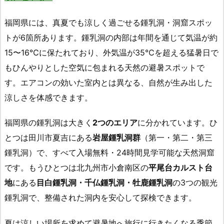
福岡県には、真夏でも涼しく過ごせる鍾乳洞・洞窟スポッ
トが6箇所あります。鍾乳洞の内部は年間を通じて気温が約
15〜16℃に保たれており、外気温が35℃を超える猛暑日で
もひんやりとした空気に包まれる天然の避暑スポットで
す。エアコンの効いた室内とは異なる、自然が生み出した
涼しさを体感できます。
福岡県の鍾乳洞は大きく
2つのエリア
に分かれています。ひ
とつは田川市夏吉にある
岩屋鍾乳洞群
（第一・第二・第三
鍾乳洞）で、すべて入場無料・24時間見学可能な天然洞窟
です。もうひとつは北九州市小倉南区の
平尾台カルスト台
地
にある
目白鍾乳洞・千仏鍾乳洞・牡鹿鍾乳洞
の3つの観光
鍾乳洞で、整備された洞内を安心して探検できます。
夏は涼しい場所を求めて避暑地へ旅行に行きたくなる季節