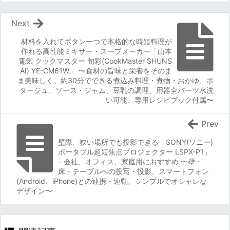
Next
材料を入れてボタン一つで本格的な時短料理が
作れる高性能ミキサー・スープメーカー「山本
電気 クックマスター 旬彩(CookMaster SHUNS
AI) YE-CM61W」 〜食材の旨味と栄養をそのま
ま美味しく、約30分でできる煮込み料理・煮物・おかゆ、ポ
タージュ、ソース・ジャム、豆乳の調理、用器全パーツ水洗
い可能、専用レシピブック付属〜
Prev
壁際、狭い場所でも投影できる「SONY(ソニー)
ポータブル超短焦点プロジェクター LSPX-P1」
– 会社、オフィス、家庭用におすすめ 〜壁・
床・テーブルへの投写・投影、スマートフォン
(Android、iPhone)との連携・連動、シンプルでオシャレな
デザイン〜