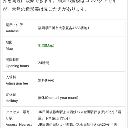
界を間近に観察できます。洞窟の規模はコンパクトです
が、天然の造形美は見ごたえがあります。
場所・住所
福岡県田川市大字夏吉4688番地1
Address
地図
地図(Map)
Map
開園時間
24時間
Opening hours
入場料
無料(Free)
Admission fee
定休日
無休(Open all year round)
Holiday
アクセス・最寄
JR田川後藤寺駅より西鉄バス金田駅行き(約30分)「岩
り駅
屋」下車(徒歩約5分)
Access, Nearest
JR田川伊田駅より西鉄バス金田駅行き(約20分)「岩