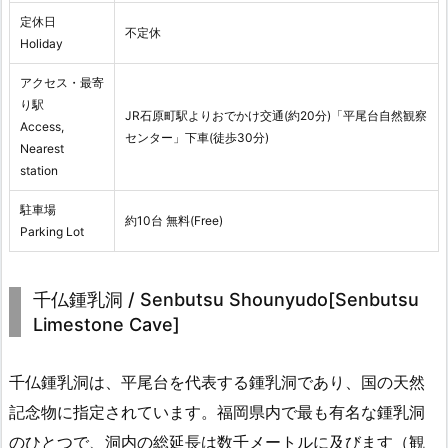
定休日
不定休
Holiday
アクセス・最寄
り駅
JR石原町駅よりおでかけ交通(約20分)「平尾台自然観察
Access,
センター」下車(徒歩30分)
Nearest
station
駐車場
約10台 無料(Free)
Parking Lot
千仏鍾乳洞 / Senbutsu Shounyudo[Senbutsu
Limestone Cave]
千仏鍾乳洞は、平尾台を代表する鍾乳洞であり、国の天然
記念物に指定されています。福岡県内で最も有名な鍾乳洞
のひとつで、洞内の総延長は数千メートルに及びます（観