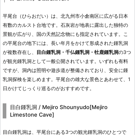
平尾台（ひらおだい）は、北九州市小倉南区に広がる日本
有数のカルスト台地です。石灰岩が地表に露出した独特の
景観が広がり、国の天然記念物にも指定されています。こ
の平尾台の地下には、長い年月をかけて形成された鍾乳洞
が複数存在し、
目白鍾乳洞・千仏鍾乳洞・牡鹿鍾乳洞
の3つ
が観光鍾乳洞として一般公開されています。いずれも有料
ですが、洞内は照明や遊歩道が整備されており、安全に鍾
乳洞探検を楽しめます。平尾台の雄大な景色とあわせて、1
日かけてじっくり巡るのがおすすめです。
目白鍾乳洞 / Mejiro Shounyudo[Mejiro
Limestone Cave]
目白鍾乳洞は、平尾台にある3つの観光鍾乳洞のひとつで