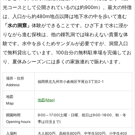
光コースとして公開されているのは約900m）。最大の特徴
は、入口から約480m地点以降は地下水の中を歩いて進む
「水の洞窟」
体験ができることです。ひざ下まで水に浸か
りながら進む探検は、他の鍾乳洞では味わえない貴重な体
験です。水中を歩くためサンダルが必要ですが、洞窟入口
で無料貸出しています。100台分の無料駐車場を完備してお
り、夏休みシーズンには多くの家族連れで賑わいます。
場所・住所
福岡県北九州市小倉南区平尾台3丁目2-1
Address
地図
地図(Map)
Map
開園時間
9:00～17:00(土曜・日曜、祝日は9:00-18:00、秋・冬
Opening hours
季は日没まで)
入場料
大人800円、高校生600円、中学生500円、小学生400