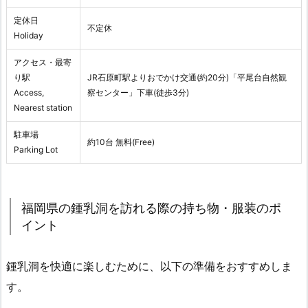
定休日
不定休
Holiday
アクセス・最寄
り駅
JR石原町駅よりおでかけ交通(約20分)「平尾台自然観
Access,
察センター」下車(徒歩3分)
Nearest station
駐車場
約10台 無料(Free)
Parking Lot
福岡県の鍾乳洞を訪れる際の持ち物・服装のポ
イント
鍾乳洞を快適に楽しむために、以下の準備をおすすめしま
す。