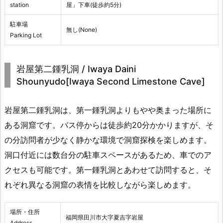
station
屋」下車(徒歩約5分)
駐車場
無し(None)
Parking Lot
岩屋第二鍾乳洞 / Iwaya Daini
Shounyudo[Iwaya Second Limestone Cave]
岩屋第二鍾乳洞は、第一鍾乳洞よりもやや奥まった場所に
ある洞窟です。バス停からは徒歩約20分かかりますが、そ
の分訪問者が少なく静かな環境で洞窟探検を楽しめます。
洞口付近には数台分の駐車スペースがあるため、車でのア
クセスも可能です。第一鍾乳洞とあわせて訪問すると、そ
れぞれ異なる洞窟の表情を比較しながら楽しめます。
場所・住所
福岡県田川市大字夏吉字岩屋
Address