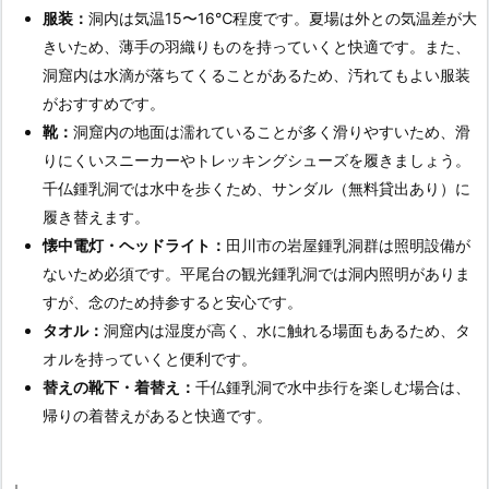
服装：
洞内は気温15〜16℃程度です。夏場は外との気温差が大
きいため、薄手の羽織りものを持っていくと快適です。また、
洞窟内は水滴が落ちてくることがあるため、汚れてもよい服装
がおすすめです。
靴：
洞窟内の地面は濡れていることが多く滑りやすいため、滑
りにくいスニーカーやトレッキングシューズを履きましょう。
千仏鍾乳洞では水中を歩くため、サンダル（無料貸出あり）に
履き替えます。
懐中電灯・ヘッドライト：
田川市の岩屋鍾乳洞群は照明設備が
ないため必須です。平尾台の観光鍾乳洞では洞内照明がありま
すが、念のため持参すると安心です。
タオル：
洞窟内は湿度が高く、水に触れる場面もあるため、タ
オルを持っていくと便利です。
替えの靴下・着替え：
千仏鍾乳洞で水中歩行を楽しむ場合は、
帰りの着替えがあると快適です。