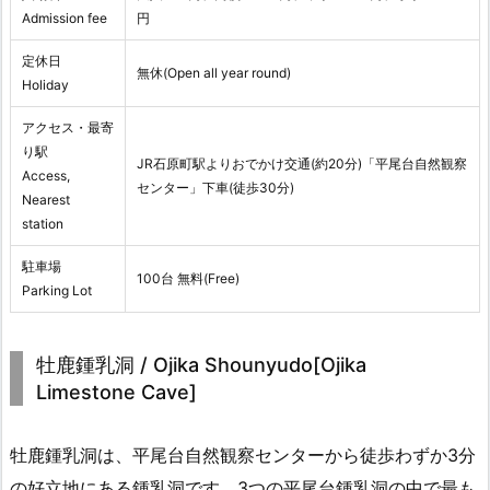
Admission fee
円
定休日
無休(Open all year round)
Holiday
アクセス・最寄
り駅
JR石原町駅よりおでかけ交通(約20分)「平尾台自然観察
Access,
センター」下車(徒歩30分)
Nearest
station
駐車場
100台 無料(Free)
Parking Lot
牡鹿鍾乳洞 / Ojika Shounyudo[Ojika
Limestone Cave]
牡鹿鍾乳洞は、平尾台自然観察センターから徒歩わずか3分
の好立地にある鍾乳洞です。3つの平尾台鍾乳洞の中で最も