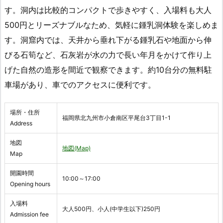
す。洞内は比較的コンパクトで歩きやすく、入場料も大人
500円とリーズナブルなため、気軽に鍾乳洞体験を楽しめま
す。洞窟内では、天井から垂れ下がる鍾乳石や地面から伸
びる石筍など、石灰岩が水の力で長い年月をかけて作り上
げた自然の造形を間近で観察できます。約10台分の無料駐
車場があり、車でのアクセスに便利です。
場所・住所
福岡県北九州市小倉南区平尾台3丁目1-1
Address
地図
地図(Map)
Map
開園時間
10:00～17:00
Opening hours
入場料
大人500円、小人(中学生以下)250円
Admission fee