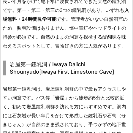
長い年月をかけて地下水に浸食されてできた天然の鍾乳洞
です。第一・第二・第三の3つの鍾乳洞があり、いずれも
入
場無料・24時間見学可能
です。管理者がいない自然洞窟の
ため、照明設備はありません。懐中電灯やヘッドライトの
持参が必須です。自然のままの洞窟を探検する醍醐味を味
わえるスポットとして、冒険好きの方に人気があります。
岩屋第一鍾乳洞 / Iwaya Daiichi
Shounyudo[Iwaya First Limestone Cave]
岩屋第一鍾乳洞は、岩屋鍾乳洞群の中で最もアクセスしや
すい洞窟です。バス停「岩屋」から徒歩約5分と比較的近
く、初めて岩屋鍾乳洞群を訪れる方におすすめです。洞内
には石灰岩が長い年月をかけて形成した鍾乳石や石筍（せ
きじゅん）が自然のまま残されており、手つかずの地下世