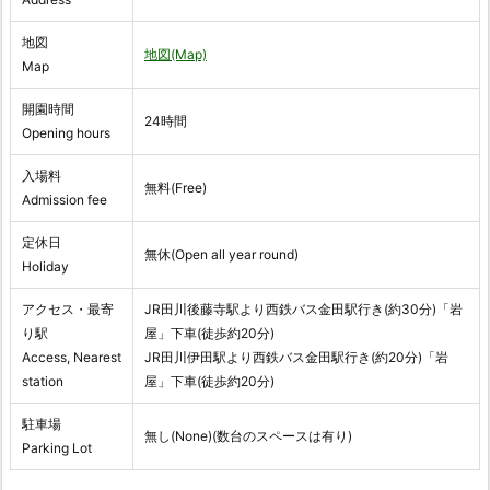
地図
地図(Map)
Map
開園時間
24時間
Opening hours
入場料
無料(Free)
Admission fee
定休日
無休(Open all year round)
Holiday
アクセス・最寄
JR田川後藤寺駅より西鉄バス金田駅行き(約30分)「岩
り駅
屋」下車(徒歩約20分)
Access, Nearest
JR田川伊田駅より西鉄バス金田駅行き(約20分)「岩
station
屋」下車(徒歩約20分)
駐車場
無し(None)(数台のスペースは有り)
Parking Lot