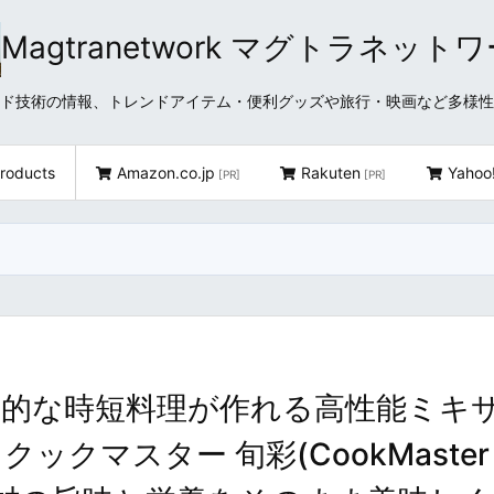
Magtranetwork マグトラネット
どクラウド技術の情報、トレンドアイテム・便利グッズや旅行・映画など多様
roducts
Amazon.co.jp
Rakuten
Yahoo
[PR]
[PR]
的な時短料理が作れる高性能ミキ
クマスター 旬彩(CookMaster