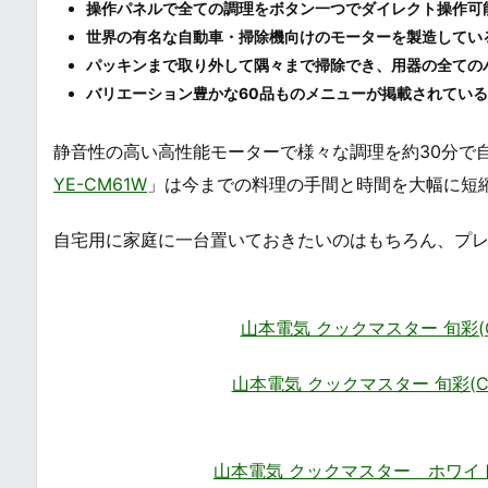
操作パネルで全ての調理をボタン一つでダイレクト操作可
世界の有名な自動車・掃除機向けのモーターを製造してい
パッキンまで取り外して隅々まで掃除でき、用器の全ての
バリエーション豊かな60品ものメニューが掲載されてい
静音性の高い高性能モーターで様々な調理を約30分で
YE-CM61W
」は今までの料理の手間と時間を大幅に短
自宅用に家庭に一台置いておきたいのはもちろん、プ
山本電気 クックマスター 旬彩(Coo
山本電気 クックマスター 旬彩(Cook
山本電気 クックマスター ホワイトYAMA