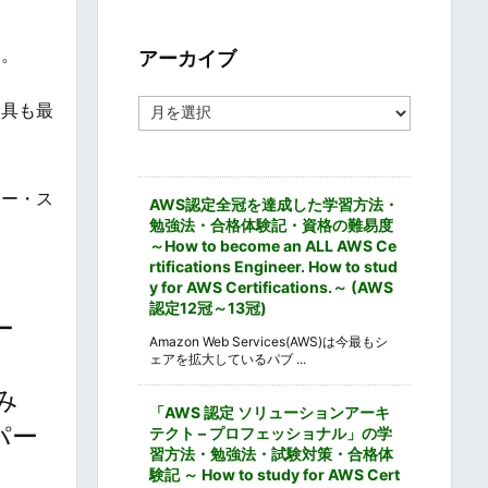
ゴ
リ
ー
す。
アーカイブ
ア
器具も最
ー
カ
イ
ブ
サー・ス
AWS認定全冠を達成した学習方法・
勉強法・合格体験記・資格の難易度
～How to become an ALL AWS Ce
rtifications Engineer. How to stud
y for AWS Certifications.～ (AWS
認定12冠～13冠)
ー
Amazon Web Services(AWS)は今最もシ
ェアを拡大しているパブ ...
み
「AWS 認定 ソリューションアーキ
パー
テクト – プロフェッショナル」の学
習方法・勉強法・試験対策・合格体
験記 ～ How to study for AWS Cert