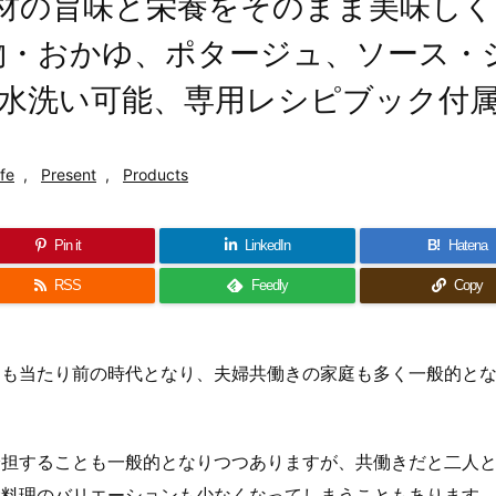
」 〜食材の旨味と栄養をそのまま美味し
物・おかゆ、ポタージュ、ソース・
水洗い可能、専用レシピブック付
ife
,
Present
,
Products
Pin it
LinkedIn
B!
Hatena
RSS
Feedly
Copy
とも当たり前の時代となり、夫婦共働きの家庭も多く一般的と
分担することも一般的となりつつありますが、共働きだと二人
ぶ料理のバリエーションも少なくなってしまうこともあります