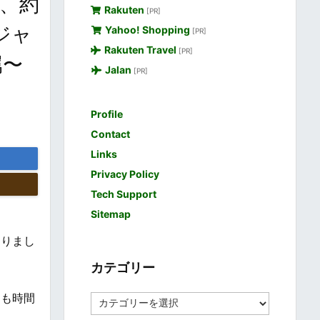
く、約
Rakuten
[PR]
ジャ
Yahoo! Shopping
[PR]
Rakuten Travel
[PR]
属〜
Jalan
[PR]
Profile
Contact
Links
Privacy Policy
Tech Support
Sitemap
なりまし
カテゴリー
とも時間
カ
テ
。