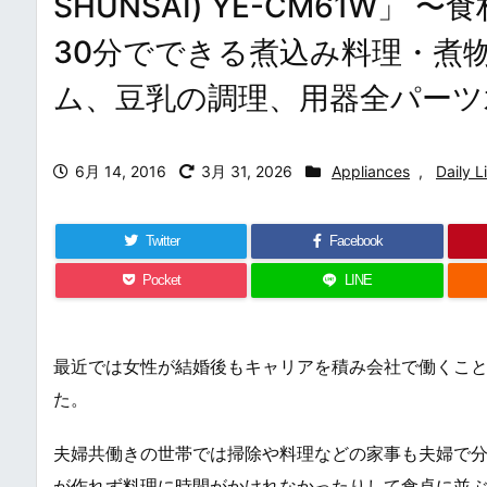
SHUNSAI) YE-CM61W
30分でできる煮込み料理・煮
ム、豆乳の調理、用器全パーツ
6月 14, 2016
3月 31, 2026
Appliances
,
Daily L
Twitter
Facebook
Pocket
LINE
最近では女性が結婚後もキャリアを積み会社で働くこ
た。
夫婦共働きの世帯では掃除や料理などの家事も夫婦で
が作れず料理に時間がかけれなかったりして食卓に並