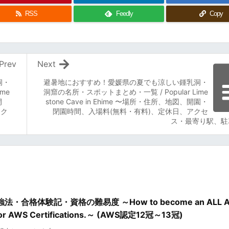
RSS
Feedly
Copy
Prev
Next
洞・
避暑地におすすめ！愛媛県の夏でも涼しい鍾乳洞・
me
洞窟の名所・スポットまとめ・一覧 / Popular Lime
開
stone Cave in Ehime 〜場所・住所、地図、開園・
アク
閉園時間、入場料(無料・有料)、定休日、アクセ
ス・最寄り駅、駐
格体験記・資格の難易度 ～How to become an ALL A
dy for AWS Certifications.～ (AWS認定12冠～13冠)