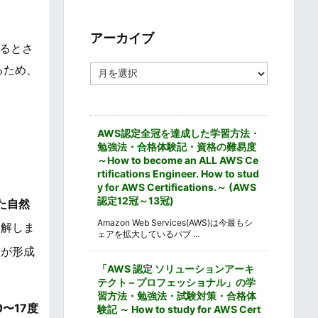
ゴ
リ
ー
アーカイブ
するとさ
ア
るため、
ー
カ
イ
ブ
AWS認定全冠を達成した学習方法・
勉強法・合格体験記・資格の難易度
～How to become an ALL AWS Ce
rtifications Engineer. How to stud
y for AWS Certifications.～ (AWS
認定12冠～13冠)
た自然
Amazon Web Services(AWS)は今最もシ
溶解しま
ェアを拡大しているパブ ...
洞が形成
「AWS 認定 ソリューションアーキ
テクト – プロフェッショナル」の学
習方法・勉強法・試験対策・合格体
0〜17度
験記 ～ How to study for AWS Cert