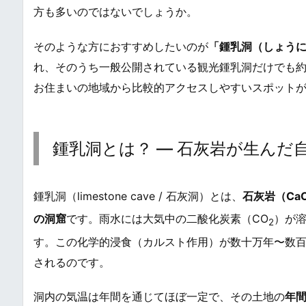
方も多いのではないでしょうか。
そのような方におすすめしたいのが
「鍾乳洞（しょう
れ、そのうち一般公開されている観光鍾乳洞だけでも約
お住まいの地域から比較的アクセスしやすいスポット
鍾乳洞とは？ ― 石灰岩が生んだ
鍾乳洞（limestone cave / 石灰洞）とは、
石灰岩（Ca
の洞窟
です。雨水には大気中の二酸化炭素（CO
）が
2
す。この化学的浸食（カルスト作用）が数十万年〜数
されるのです。
洞内の気温は年間を通じてほぼ一定で、その土地の
年