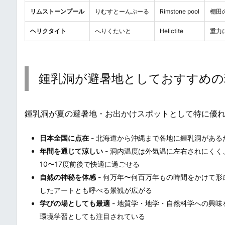
リムストーンプール
りむすとーんぷーる
Rimstone pool
棚田
ヘリクタイト
へりくたいと
Helictite
重力
鍾乳洞が避暑地としておすすめの
鍾乳洞が夏の避暑地・お出かけスポットとして特に優
日本全国に点在
- 北海道から沖縄まで各地に鍾乳洞があ
年間を通じて涼しい
- 洞内温度は外気温に左右されにく
10〜17度前後で快適に過ごせる
自然の神秘を体感
- 何万年〜何百万年もの時間をかけて
したアートとも呼べる景観が広がる
学びの場としても最適
- 地質学・地学・自然科学への興味
環境学習としても注目されている