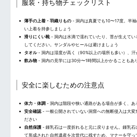
服装・持ち物チェックリスト
薄手の上着・羽織りもの
- 洞内は真夏でも10〜17度。
い上着を持参しましょう
滑りにくい靴
- 洞内は水滴で濡れていたり、苔が生えて
してください。サンダルやヒールは避けましょう
タオル
- 洞内は湿度が高く（90%以上の場所も多い）、
飲み物
- 洞内の見学には30分〜1時間以上かかることも
安全に楽しむための注意点
体力・体調
- 洞内は階段や狭い通路がある場合が多く、
安全確認
- 一般公開されていない洞窟への無断侵入は大
ださい
自然保護
- 鍾乳石は一度折れると元に戻りません。鍾乳
て形成された自然遺産を次世代に残すため、マナーを守っ