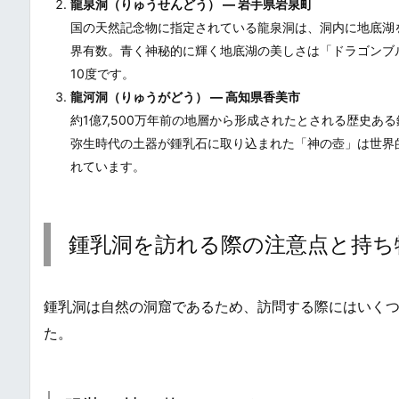
龍泉洞（りゅうせんどう） ― 岩手県岩泉町
国の天然記念物に指定されている龍泉洞は、洞内に地底湖
界有数。青く神秘的に輝く地底湖の美しさは「ドラゴンブ
10度です。
龍河洞（りゅうがどう） ― 高知県香美市
約1億7,500万年前の地層から形成されたとされる歴史あ
弥生時代の土器が鍾乳石に取り込まれた「神の壺」は世界
れています。
鍾乳洞を訪れる際の注意点と持ち
鍾乳洞は自然の洞窟であるため、訪問する際にはいく
た。