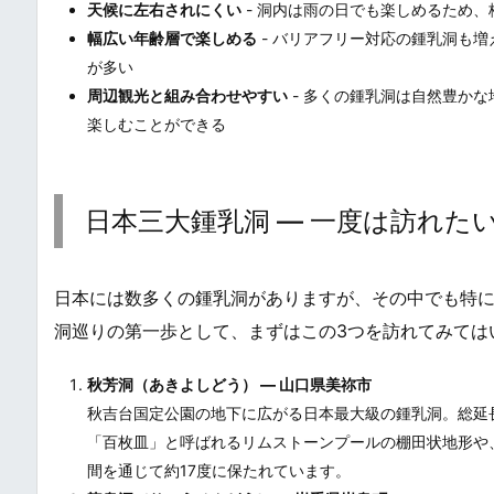
天候に左右されにくい
- 洞内は雨の日でも楽しめるため
幅広い年齢層で楽しめる
- バリアフリー対応の鍾乳洞も
が多い
周辺観光と組み合わせやすい
- 多くの鍾乳洞は自然豊か
楽しむことができる
日本三大鍾乳洞 ― 一度は訪れた
日本には数多くの鍾乳洞がありますが、その中でも特
洞巡りの第一歩として、まずはこの3つを訪れてみては
秋芳洞（あきよしどう） ― 山口県美祢市
秋吉台国定公園の地下に広がる日本最大級の鍾乳洞。総延長
「百枚皿」と呼ばれるリムストーンプールの棚田状地形や
間を通じて約17度に保たれています。