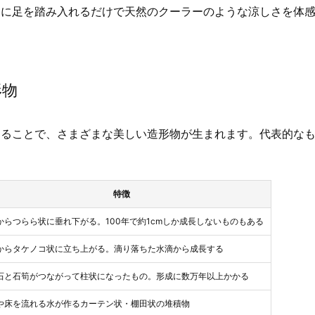
内に足を踏み入れるだけで天然のクーラーのような涼しさを体
。
形物
することで、さまざまな美しい造形物が生まれます。代表的な
特徴
からつらら状に垂れ下がる。100年で約1cmしか成長しないものもある
からタケノコ状に立ち上がる。滴り落ちた水滴から成長する
石と石筍がつながって柱状になったもの。形成に数万年以上かかる
や床を流れる水が作るカーテン状・棚田状の堆積物