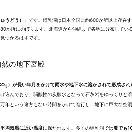
にゅうどう）」
です。鍾乳洞は日本全国に約600か所以上存在
80か所にのぼります。北海道から沖縄まで各地に分布してい
が見つかるはずです。
自然の地下宮殿
CO
）が長い年月をかけて雨水や地下水に溶かされて形成され
3
溶け込んでおり、弱酸性の炭酸水となって石灰岩をゆっくりと
百万年という途方もない時間をかけて進行し、地下に巨大な空
間平均気温に近い温度
に保たれます。多くの鍾乳洞では
夏でも1