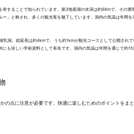
を有することで知られています。第3地底湖の水深は約98mで、その透
ルー」と称され、多くの観光客を魅了しています。洞内の気温は年間を
る鍾乳洞。総延長は約4kmで、うち約1kmが観光コースとして公開され
的にも珍しい学術資料として有名です。洞内の気温は年間を通じて約15
物
つかの点に注意が必要です。快適に楽しむためのポイントをま