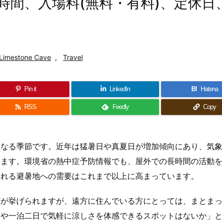
時間、入場料(無料・有料)、定休日
Limestone Cave
,
Travel
Pin it
LinkedIn
B!
Hatena
RSS
Feedly
Copy
くなる季節です。近年は猛暑日や真夏日が増加傾向にあり、気
います。環境省の熱中症予防情報でも、屋外での長時間の活動
られる避暑地への需要はこれまで以上に高まっています。
どが挙げられますが、遠方に住んでいる方にとっては、まとま
りや一泊二日で気軽に涼しさを体感できるスポットはないか」