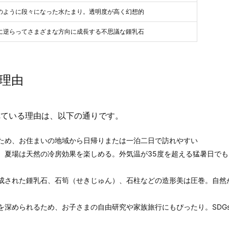
のように段々になった水たまり。透明度が高く幻想的
に逆らってさまざまな方向に成長する不思議な鍾乳石
理由
れている理由は、以下の通りです。
るため、お住まいの地域から日帰りまたは一泊二日で訪れやすい
く、夏場は天然の冷房効果を楽しめる。外気温が35度を超える猛暑日で
形成された鍾乳石、石筍（せきじゅん）、石柱などの造形美は圧巻。自然
を深められるため、お子さまの自由研究や家族旅行にもぴったり。SDG