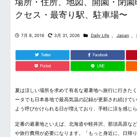
場所・住所、地図、開園・閉園
クセス・最寄り駅、駐車場〜
7月 8, 2016
3月 31, 2026
Daily Life
,
Japan
,
Twitter
Facebook
Pocket
LINE
夏は涼しい場所を求めて有名な避暑地へ旅行に行きた
ータでも日本各地で最高気温の記録が更新され続けて
よう呼びかけられる日が増えており、手軽に涼を感じ
定番の避暑地といえば、北海道や軽井沢、那須高原な
や旅行費用が必要になります。「もっと身近に、日帰