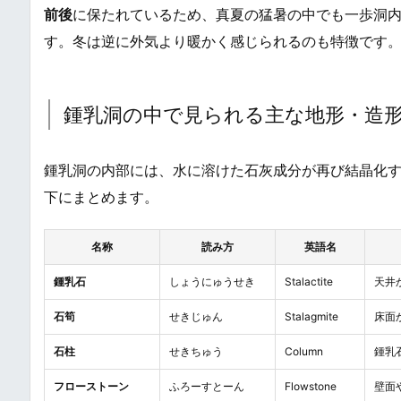
前後
に保たれているため、真夏の猛暑の中でも一歩洞
す。冬は逆に外気より暖かく感じられるのも特徴です
鍾乳洞の中で見られる主な地形・造
鍾乳洞の内部には、水に溶けた石灰成分が再び結晶化
下にまとめます。
名称
読み方
英語名
鍾乳石
しょうにゅうせき
Stalactite
天井
石筍
せきじゅん
Stalagmite
床面
石柱
せきちゅう
Column
鍾乳
フローストーン
ふろーすとーん
Flowstone
壁面